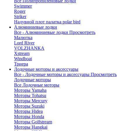
Все Полипропиленовые лодки
Swimmer
Roger
Striker
Надувной плот палатка polar bird
Алюминиевые лодки
Все - Алюминиевые лодки
Просмотреть
Малютка
Lord River
VOLZHANKA
Xstream
Windboat
Триера
Лодочные моторы и аксессуары
Все - Лодочные моторы и аксессуары
Просмотреть
Лодочные моторы
Все Лодочные моторы
Моторы Yamaha
Моторы Tohatsu
Моторы Mercury
Моторы Suzuki
Моторы Hidea
Моторы Honda
Моторы Golfstream
Моторы Hangkai