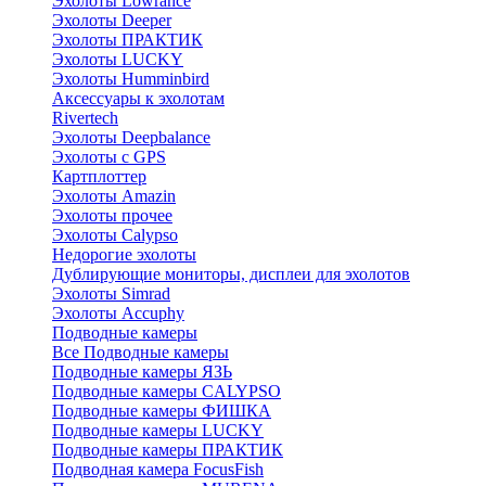
Эхолоты Lowrance
Эхолоты Deeper
Эхолоты ПРАКТИК
Эхолоты LUCKY
Эхолоты Humminbird
Аксессуары к эхолотам
Rivertech
Эхолоты Deepbalance
Эхолоты с GPS
Картплоттер
Эхолоты Amazin
Эхолоты прочее
Эхолоты Calypso
Недорогие эхолоты
Дублирующие мониторы, дисплеи для эхолотов
Эхолоты Simrad
Эхолоты Accuphy
Подводные камеры
Все Подводные камеры
Подводные камеры ЯЗЬ
Подводные камеры CALYPSO
Подводные камеры ФИШКА
Подводные камеры LUCKY
Подводные камеры ПРАКТИК
Подводная камера FocusFish