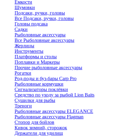
Ёмкости
Шумовки
Подсаки, ручки, головы
Все Подсаки, ручки, головы
Головы подсака
Садки
Рыболовные аксессуары
Все Рыболовные аксессуары
Жерлицы
Инструменты
Платформы и столы
Поплавки и Маркеры
Прочие рыболовные аксессуары
Рогатки
Род-поды и буз-бары Carp Pro
Рыболовные кормушки
Сигнализаторы поклёвки
Средство по уходу за рыбой Lion Baits
Сушилки для рыбы
Треноги
Рыболовные аксессуары ELEGANCE
Рыболовные аксессуары Flagman
Стопор для бойлов
Кивок зимний, сторожок
Держатели для удилищ