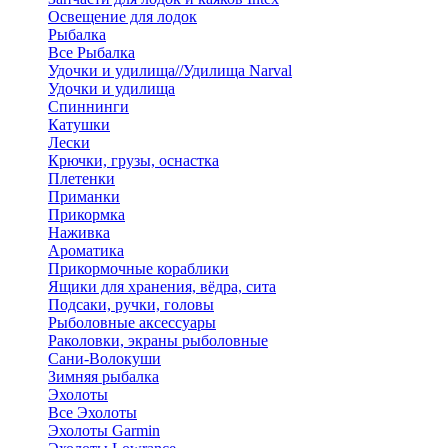
Освещение для лодок
Рыбалка
Все Рыбалка
Удочки и удилища//Удилища Narval
Удочки и удилища
Спиннинги
Катушки
Лески
Крючки, грузы, оснастка
Плетенки
Приманки
Прикормка
Наживка
Ароматика
Прикормочные кораблики
Ящики для хранения, вёдра, сита
Подсаки, ручки, головы
Рыболовные аксессуары
Раколовки, экраны рыболовные
Сани-Волокуши
Зимняя рыбалка
Эхолоты
Все Эхолоты
Эхолоты Garmin