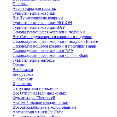
Палатки
Аксессуары для палаток
Туристические коврики
Все Туристические коврики
Туристические коврики ISOLON
Туристические коврики BAY
Самонадувающиеся коврики и подушки
Все Самонадувающиеся коврики и подушки
Самонадувающиеся коврики и подушки BTrace
Самонадувающееся коврики и подушки Tramp
Самонадувающиеся коврики RSP
Самонадувающиеся коврики Golden Shark
Туристические матрасы
Гамаки
Все Гамаки
Без брусков
С брусками
Крепление
Отпугиватели насекомых
Все Отпугиватели насекомых
Фумигаторы Thermacell
Автомобильные холодильники
Все Автомобильные холодильники
Автохолодильники Ice Cube
Холодильники Vector Frost