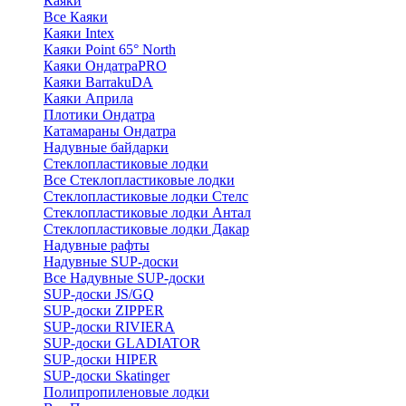
Каяки
Все Каяки
Каяки Intex
Каяки Point 65° North
Каяки ОндатраPRO
Каяки BarrakuDA
Каяки Априла
Плотики Ондатра
Катамараны Ондатра
Надувные байдарки
Стеклопластиковые лодки
Все Стеклопластиковые лодки
Стеклопластиковые лодки Стелс
Стеклопластиковые лодки Антал
Стеклопластиковые лодки Дакар
Надувные рафты
Надувные SUP-доски
Все Надувные SUP-доски
SUP-доски JS/GQ
SUP-доски ZIPPER
SUP-доски RIVIERA
SUP-доски GLADIATOR
SUP-доски HIPER
SUP-доски Skatinger
Полипропиленовые лодки