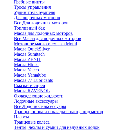
Гребные винты
Тросы управления
Удлинитель румпеля
Для лодочных моторов
Все Для лодочных моторов
Топливный бак
Масла для лодочных моторов
Все Масла для лодочных моторов
Моторное масло и смазка Motul
Масла QuickSilver
Масла Sumitach
Масла ZENIT
Масла Hidea
Масла Yacco
Масла Yamalube
Масла 77 Lubricants
Смазки и спреи
Масла RAVENOL
Охлаждающие жидкости
Лодочные аксессуары
Все Лодочные аксессуары
Транцы, опора и накладки транца под мотор
Насосы
Транцевые колёса
Тенты, чехлы и сумки для надувных лодок