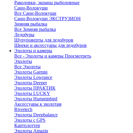
Раколовки, экраны рыболовные
Сани-Волокуши
Все Сани-Волокуши
Сани-Волокуши ЭКСТРУЗИОН
Зимняя рыбалка
Все Зимняя рыбалка
Ледобуры
Шуруповерты для ледобуров
Шнеки и аксессуары для ледобуров
Эхолоты и камеры
Все - Эхолоты и камеры
Просмотреть
Эхолоты
Все Эхолоты
Эхолоты Garmin
Эхолоты Lowrance
Эхолоты Deeper
Эхолоты ПРАКТИК
Эхолоты LUCKY
Эхолоты Humminbird
Аксессуары к эхолотам
Rivertech
Эхолоты Deepbalance
Эхолоты с GPS
Картплоттер
Эхолоты Amazin