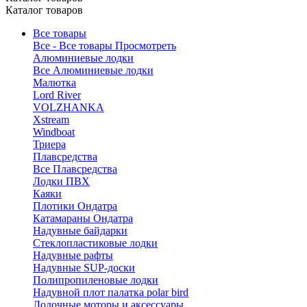
Каталог товаров
Все товары
Все - Все товары
Просмотреть
Алюминиевые лодки
Все Алюминиевые лодки
Малютка
Lord River
VOLZHANKA
Xstream
Windboat
Триера
Плавсредства
Все Плавсредства
Лодки ПВХ
Каяки
Плотики Ондатра
Катамараны Ондатра
Надувные байдарки
Стеклопластиковые лодки
Надувные рафты
Надувные SUP-доски
Полипропиленовые лодки
Надувной плот палатка polar bird
Лодочные моторы и аксессуары