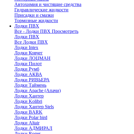
Автохимия и чистящие средства
Гидравлические жидкости
Присадки и смазки
Тормозные жидкости
Лодки ПВХ
Все - Лодки ПВХ
Просмотреть
Лодки ПВХ
Все Лодки ПВХ
Лодки Intex
Лодки Ковчег
Лодки ЛОЦМАН
Лодки Пилот
Лодки Румб
Лодки АКВА
Лодки РИВЬЕРА
Лодки Таймень
Лодки Apache (Апачи)
Лодки Хантер
Лодки Kolibri
Лодки Хантер Stels
Лодки BARK
Лодки Polar bird
Лодки Altair
Лодки АДМИРАЛ
Лодки Roger