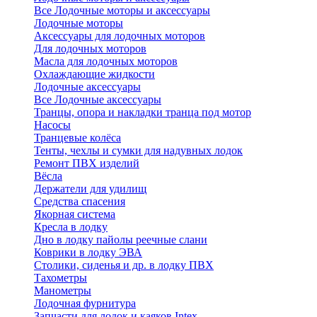
Все Лодочные моторы и аксессуары
Лодочные моторы
Аксессуары для лодочных моторов
Для лодочных моторов
Масла для лодочных моторов
Охлаждающие жидкости
Лодочные аксессуары
Все Лодочные аксессуары
Транцы, опора и накладки транца под мотор
Насосы
Транцевые колёса
Тенты, чехлы и сумки для надувных лодок
Ремонт ПВХ изделий
Вёсла
Держатели для удилищ
Средства спасения
Якорная система
Кресла в лодку
Дно в лодку пайолы реечные слани
Коврики в лодку ЭВА
Столики, сиденья и др. в лодку ПВХ
Тахометры
Манометры
Лодочная фурнитура
Запчасти для лодок и каяков Intex