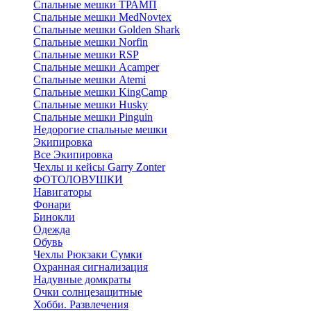
Спальные мешки ТРАМП
Cпальные мешки MedNovtex
Спальные мешки Golden Shark
Спальные мешки Norfin
Спальные мешки RSP
Спальные мешки Acamper
Спальные мешки Atemi
Спальные мешки KingCamp
Спальные мешки Husky
Спальные мешки Pinguin
Недорогие спальные мешки
Экипировка
Все Экипировка
Чехлы и кейсы Garry Zonter
ФОТОЛОВУШКИ
Навигаторы
Фонари
Бинокли
Одежда
Обувь
Чехлы Рюкзаки Сумки
Охранная сигнализация
Надувные домкраты
Очки солнцезащитные
Хобби. Развлечения