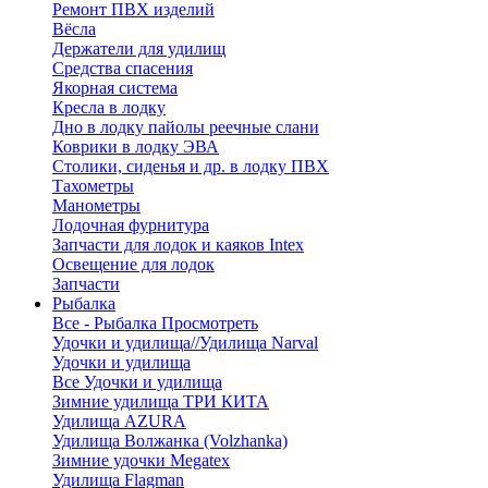
Ремонт ПВХ изделий
Вёсла
Держатели для удилищ
Средства спасения
Якорная система
Кресла в лодку
Дно в лодку пайолы реечные слани
Коврики в лодку ЭВА
Столики, сиденья и др. в лодку ПВХ
Тахометры
Манометры
Лодочная фурнитура
Запчасти для лодок и каяков Intex
Освещение для лодок
Запчасти
Рыбалка
Все - Рыбалка
Просмотреть
Удочки и удилища//Удилища Narval
Удочки и удилища
Все Удочки и удилища
Зимние удилища ТРИ КИТА
Удилища AZURA
Удилища Волжанка (Volzhanka)
Зимние удочки Megatex
Удилища Flagman