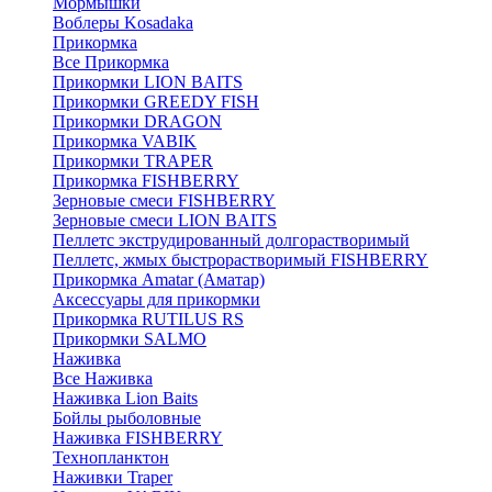
Мормышки
Воблеры Kosadaka
Прикормка
Все Прикормка
Прикормки LION BAITS
Прикормки GREEDY FISH
Прикормки DRAGON
Прикормка VABIK
Прикормки TRAPER
Прикормка FISHBERRY
Зерновые смеси FISHBERRY
Зерновые смеси LION BAITS
Пеллетс экструдированный долгорастворимый
Пеллетс, жмых быстрорастворимый FISHBERRY
Прикормка Amatar (Аматар)
Аксессуары для прикормки
Прикормка RUTILUS RS
Прикормки SALMO
Наживка
Все Наживка
Наживка Lion Baits
Бойлы рыболовные
Наживка FISHBERRY
Технопланктон
Наживки Traper