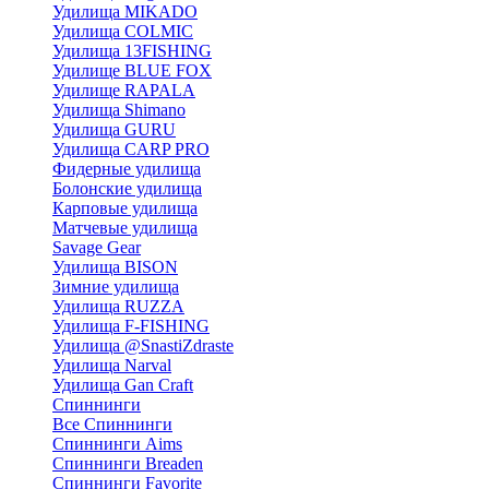
Удилища MIKADO
Удилища COLMIC
Удилища 13FISHING
Удилище BLUE FOX
Удилище RAPALA
Удилища Shimano
Удилища GURU
Удилища CARP PRO
Фидерные удилища
Болонские удилища
Карповые удилища
Матчевые удилища
Savage Gear
Удилища BISON
Зимние удилища
Удилища RUZZA
Удилища F-FISHING
Удилища @SnastiZdraste
Удилища Narval
Удилища Gan Craft
Спиннинги
Все Спиннинги
Спиннинги Aims
Спиннинги Breaden
Спиннинги Favorite