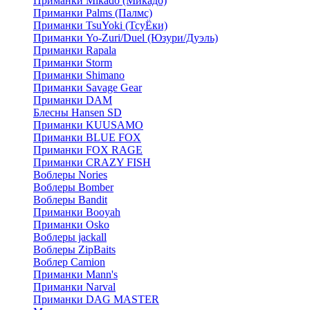
Приманки Mikado (Микадо)
Приманки Palms (Палмс)
Приманки TsuYoki (ТсуЁки)
Приманки Yo-Zuri/Duel (Юзури/Дуэль)
Приманки Rapala
Приманки Storm
Приманки Shimano
Приманки Savage Gear
Приманки DAM
Блесны Hansen SD
Приманки KUUSAMO
Приманки BLUE FOX
Приманки FOX RAGE
Приманки CRAZY FISH
Воблеры Nories
Воблеры Bomber
Воблеры Bandit
Приманки Booyah
Приманки Osko
Воблеры jackall
Воблеры ZipBaits
Воблер Camion
Приманки Mann's
Приманки Narval
Приманки DAG MASTER