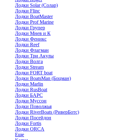
Лодки Solar (Солар)
Лодки Flinc
Лодки BoatMaster
Лодки Prof Marine
Лодки Групер
Лодки Мнев и К
Лодки Феникс
Лодки Reef
Лодки Флагман
Лодки Три Акулы
Лодки Волга
Лодки Stream
Лодки FORT boat
Лодки BoatsMan (Боцман)
Лодки Marlin
Лодки RusBoat
Лодки БАРС
Лодки Муссон
Лодки Поволжья
Лодки RiverBoats (РиверБотс)
Лодки Посейдон
Лодки Fortis
Лодки ORCA
Еще