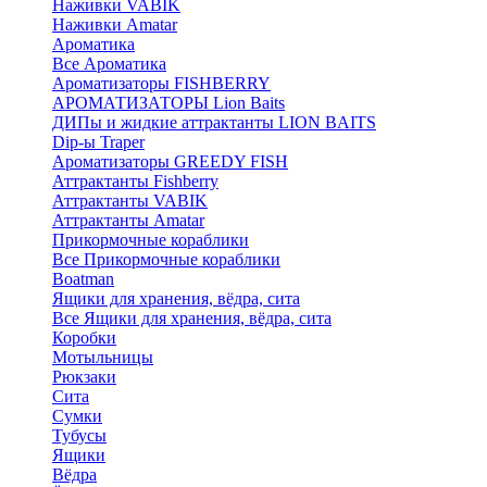
Наживки VABIK
Наживки Amatar
Ароматика
Все Ароматика
Ароматизаторы FISHBERRY
АРОМАТИЗАТОРЫ Lion Baits
ДИПы и жидкие аттрактанты LION BAITS
Dip-ы Traper
Ароматизаторы GREEDY FISH
Аттрактанты Fishberry
Аттрактанты VABIK
Аттрактанты Amatar
Прикормочные кораблики
Все Прикормочные кораблики
Boatman
Ящики для хранения, вёдра, сита
Все Ящики для хранения, вёдра, сита
Коробки
Мотыльницы
Рюкзаки
Сита
Сумки
Тубусы
Ящики
Вёдра