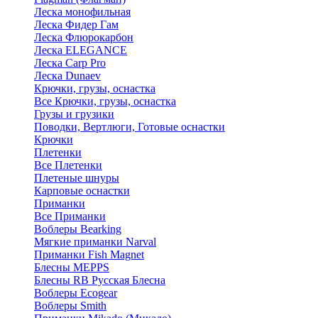
Леска монофильная
Леска Фидер Гам
Леска Флюрокарбон
Леска ELEGANCE
Леска Carp Pro
Леска Dunaev
Крючки, грузы, оснастка
Все Крючки, грузы, оснастка
Грузы и грузики
Поводки, Вертлюги, Готовые оснастки
Крючки
Плетенки
Все Плетенки
Плетеные шнуры
Карповые оснастки
Приманки
Все Приманки
Воблеры Bearking
Мягкие приманки Narval
Приманки Fish Magnet
Блесны MEPPS
Блесны RB Русская Блесна
Воблеры Ecogear
Воблеры Smith