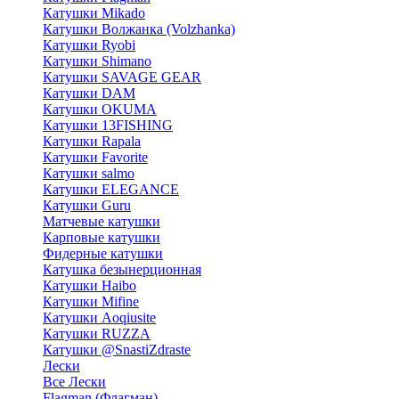
Катушки Mikado
Катушки Волжанка (Volzhanka)
Катушки Ryobi
Катушки Shimano
Катушки SAVAGE GEAR
Катушки DAM
Катушки OKUMA
Катушки 13FISHING
Катушки Rapala
Катушки Favorite
Катушки salmo
Катушки ELEGANCE
Катушки Guru
Матчевые катушки
Карповые катушки
Фидерные катушки
Катушка безынерционная
Катушки Haibo
Катушки Mifine
Катушки Aoqiusite
Катушки RUZZA
Катушки @SnastiZdraste
Лески
Все Лески
Flagman (Флагман)