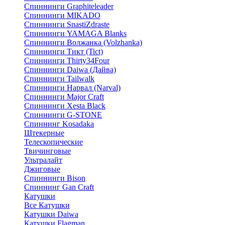
Спиннинги Graphiteleader
Спиннинги MIKADO
Спиннинги SnastiZdraste
Спиннинги YAMAGA Blanks
Спиннинги Волжанка (Volzhanka)
Спиннинги Тикт (Tict)
Спиннинги Thirty34Four
Спиннинги Daiwa (Дайва)
Спиннинги Tailwalk
Спиннинги Нарвал (Narval)
Спиннинги Major Craft
Спиннинги Xesta Black
Спиннинги G-STONE
Спиннинг Kosadaka
Штекерные
Телескопические
Твичинговые
Ультралайт
Джиговые
Спиннинги Bison
Спиннинг Gan Craft
Катушки
Все Катушки
Катушки Daiwa
Катушки Flagman