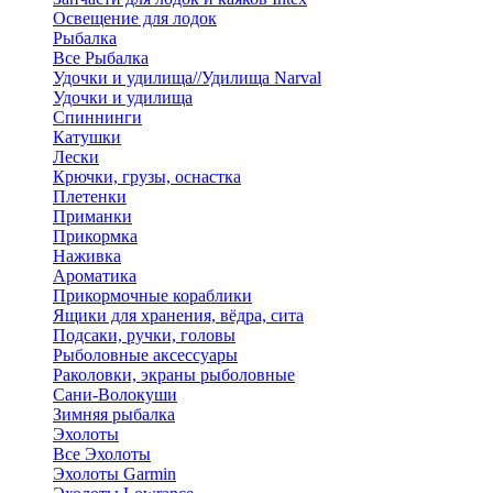
Освещение для лодок
Рыбалка
Все Рыбалка
Удочки и удилища//Удилища Narval
Удочки и удилища
Спиннинги
Катушки
Лески
Крючки, грузы, оснастка
Плетенки
Приманки
Прикормка
Наживка
Ароматика
Прикормочные кораблики
Ящики для хранения, вёдра, сита
Подсаки, ручки, головы
Рыболовные аксессуары
Раколовки, экраны рыболовные
Сани-Волокуши
Зимняя рыбалка
Эхолоты
Все Эхолоты
Эхолоты Garmin