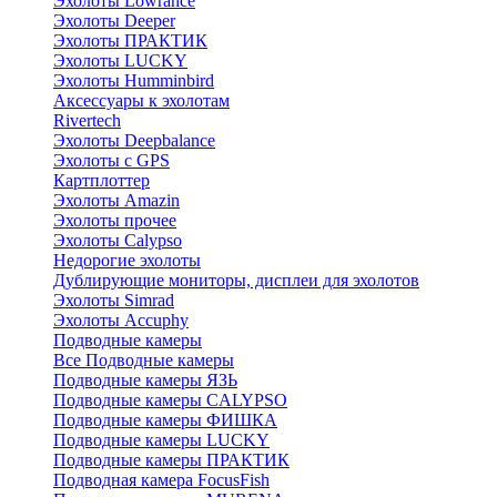
Эхолоты Lowrance
Эхолоты Deeper
Эхолоты ПРАКТИК
Эхолоты LUCKY
Эхолоты Humminbird
Аксессуары к эхолотам
Rivertech
Эхолоты Deepbalance
Эхолоты с GPS
Картплоттер
Эхолоты Amazin
Эхолоты прочее
Эхолоты Calypso
Недорогие эхолоты
Дублирующие мониторы, дисплеи для эхолотов
Эхолоты Simrad
Эхолоты Accuphy
Подводные камеры
Все Подводные камеры
Подводные камеры ЯЗЬ
Подводные камеры CALYPSO
Подводные камеры ФИШКА
Подводные камеры LUCKY
Подводные камеры ПРАКТИК
Подводная камера FocusFish