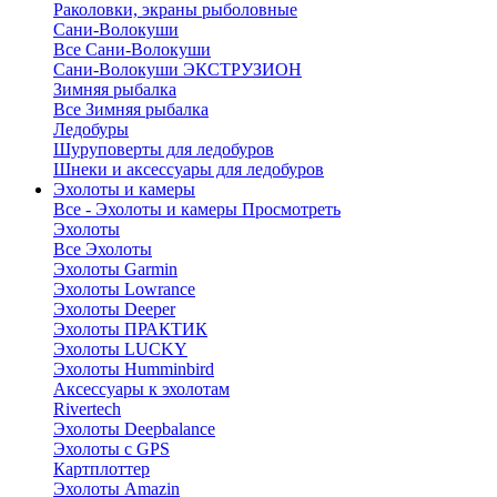
Раколовки, экраны рыболовные
Сани-Волокуши
Все Сани-Волокуши
Сани-Волокуши ЭКСТРУЗИОН
Зимняя рыбалка
Все Зимняя рыбалка
Ледобуры
Шуруповерты для ледобуров
Шнеки и аксессуары для ледобуров
Эхолоты и камеры
Все - Эхолоты и камеры
Просмотреть
Эхолоты
Все Эхолоты
Эхолоты Garmin
Эхолоты Lowrance
Эхолоты Deeper
Эхолоты ПРАКТИК
Эхолоты LUCKY
Эхолоты Humminbird
Аксессуары к эхолотам
Rivertech
Эхолоты Deepbalance
Эхолоты с GPS
Картплоттер
Эхолоты Amazin