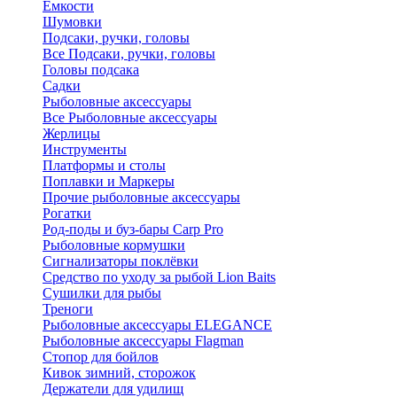
Ёмкости
Шумовки
Подсаки, ручки, головы
Все Подсаки, ручки, головы
Головы подсака
Садки
Рыболовные аксессуары
Все Рыболовные аксессуары
Жерлицы
Инструменты
Платформы и столы
Поплавки и Маркеры
Прочие рыболовные аксессуары
Рогатки
Род-поды и буз-бары Carp Pro
Рыболовные кормушки
Сигнализаторы поклёвки
Средство по уходу за рыбой Lion Baits
Сушилки для рыбы
Треноги
Рыболовные аксессуары ELEGANCE
Рыболовные аксессуары Flagman
Стопор для бойлов
Кивок зимний, сторожок
Держатели для удилищ