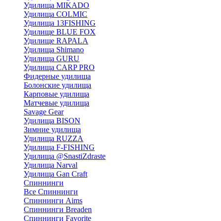
Удилища MIKADO
Удилища COLMIC
Удилища 13FISHING
Удилище BLUE FOX
Удилище RAPALA
Удилища Shimano
Удилища GURU
Удилища CARP PRO
Фидерные удилища
Болонские удилища
Карповые удилища
Матчевые удилища
Savage Gear
Удилища BISON
Зимние удилища
Удилища RUZZA
Удилища F-FISHING
Удилища @SnastiZdraste
Удилища Narval
Удилища Gan Craft
Спиннинги
Все Спиннинги
Спиннинги Aims
Спиннинги Breaden
Спиннинги Favorite