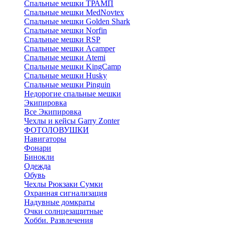
Спальные мешки ТРАМП
Cпальные мешки MedNovtex
Спальные мешки Golden Shark
Спальные мешки Norfin
Спальные мешки RSP
Спальные мешки Acamper
Спальные мешки Atemi
Спальные мешки KingCamp
Спальные мешки Husky
Спальные мешки Pinguin
Недорогие спальные мешки
Экипировка
Все Экипировка
Чехлы и кейсы Garry Zonter
ФОТОЛОВУШКИ
Навигаторы
Фонари
Бинокли
Одежда
Обувь
Чехлы Рюкзаки Сумки
Охранная сигнализация
Надувные домкраты
Очки солнцезащитные
Хобби. Развлечения