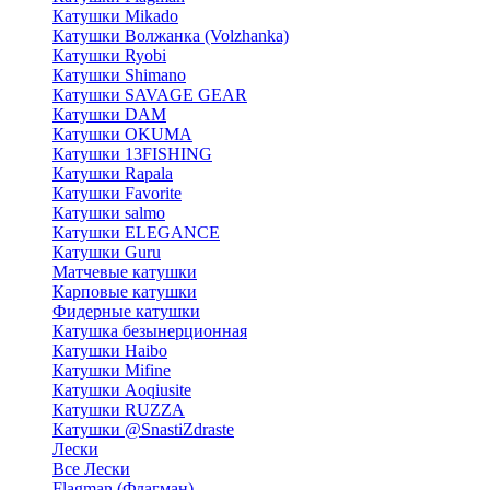
Катушки Mikado
Катушки Волжанка (Volzhanka)
Катушки Ryobi
Катушки Shimano
Катушки SAVAGE GEAR
Катушки DAM
Катушки OKUMA
Катушки 13FISHING
Катушки Rapala
Катушки Favorite
Катушки salmo
Катушки ELEGANCE
Катушки Guru
Матчевые катушки
Карповые катушки
Фидерные катушки
Катушка безынерционная
Катушки Haibo
Катушки Mifine
Катушки Aoqiusite
Катушки RUZZA
Катушки @SnastiZdraste
Лески
Все Лески
Flagman (Флагман)