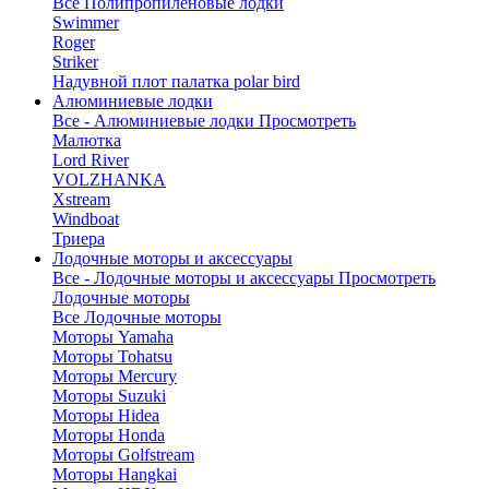
Все Полипропиленовые лодки
Swimmer
Roger
Striker
Надувной плот палатка polar bird
Алюминиевые лодки
Все - Алюминиевые лодки
Просмотреть
Малютка
Lord River
VOLZHANKA
Xstream
Windboat
Триера
Лодочные моторы и аксессуары
Все - Лодочные моторы и аксессуары
Просмотреть
Лодочные моторы
Все Лодочные моторы
Моторы Yamaha
Моторы Tohatsu
Моторы Mercury
Моторы Suzuki
Моторы Hidea
Моторы Honda
Моторы Golfstream
Моторы Hangkai