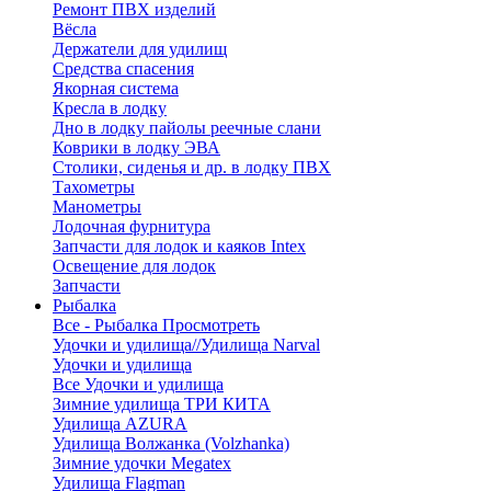
Ремонт ПВХ изделий
Вёсла
Держатели для удилищ
Средства спасения
Якорная система
Кресла в лодку
Дно в лодку пайолы реечные слани
Коврики в лодку ЭВА
Столики, сиденья и др. в лодку ПВХ
Тахометры
Манометры
Лодочная фурнитура
Запчасти для лодок и каяков Intex
Освещение для лодок
Запчасти
Рыбалка
Все - Рыбалка
Просмотреть
Удочки и удилища//Удилища Narval
Удочки и удилища
Все Удочки и удилища
Зимние удилища ТРИ КИТА
Удилища AZURA
Удилища Волжанка (Volzhanka)
Зимние удочки Megatex
Удилища Flagman