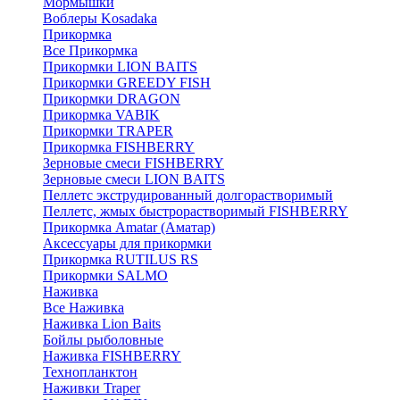
Мормышки
Воблеры Kosadaka
Прикормка
Все Прикормка
Прикормки LION BAITS
Прикормки GREEDY FISH
Прикормки DRAGON
Прикормка VABIK
Прикормки TRAPER
Прикормка FISHBERRY
Зерновые смеси FISHBERRY
Зерновые смеси LION BAITS
Пеллетс экструдированный долгорастворимый
Пеллетс, жмых быстрорастворимый FISHBERRY
Прикормка Amatar (Аматар)
Аксессуары для прикормки
Прикормка RUTILUS RS
Прикормки SALMO
Наживка
Все Наживка
Наживка Lion Baits
Бойлы рыболовные
Наживка FISHBERRY
Технопланктон
Наживки Traper