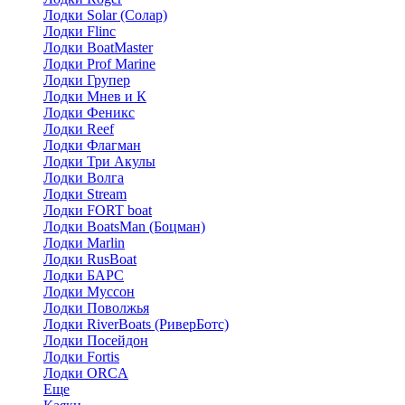
Лодки Solar (Солар)
Лодки Flinc
Лодки BoatMaster
Лодки Prof Marine
Лодки Групер
Лодки Мнев и К
Лодки Феникс
Лодки Reef
Лодки Флагман
Лодки Три Акулы
Лодки Волга
Лодки Stream
Лодки FORT boat
Лодки BoatsMan (Боцман)
Лодки Marlin
Лодки RusBoat
Лодки БАРС
Лодки Муссон
Лодки Поволжья
Лодки RiverBoats (РиверБотс)
Лодки Посейдон
Лодки Fortis
Лодки ORCA
Еще