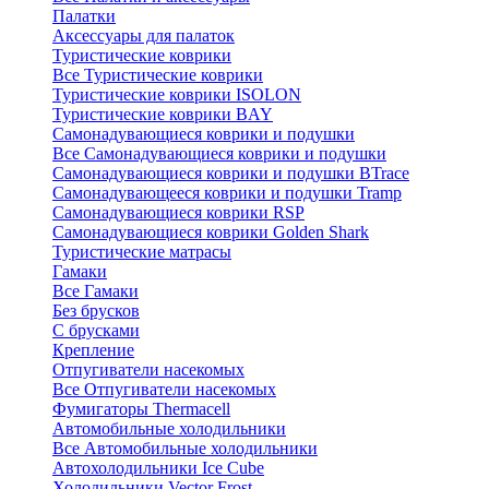
Палатки
Аксессуары для палаток
Туристические коврики
Все Туристические коврики
Туристические коврики ISOLON
Туристические коврики BAY
Самонадувающиеся коврики и подушки
Все Самонадувающиеся коврики и подушки
Самонадувающиеся коврики и подушки BTrace
Самонадувающееся коврики и подушки Tramp
Самонадувающиеся коврики RSP
Самонадувающиеся коврики Golden Shark
Туристические матрасы
Гамаки
Все Гамаки
Без брусков
С брусками
Крепление
Отпугиватели насекомых
Все Отпугиватели насекомых
Фумигаторы Thermacell
Автомобильные холодильники
Все Автомобильные холодильники
Автохолодильники Ice Cube
Холодильники Vector Frost