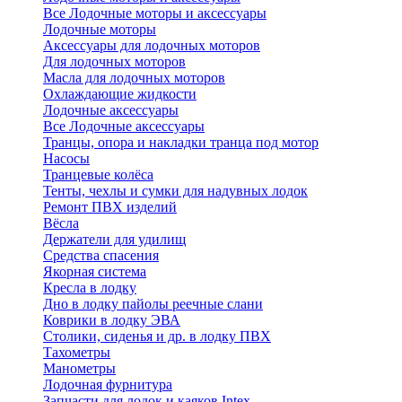
Все Лодочные моторы и аксессуары
Лодочные моторы
Аксессуары для лодочных моторов
Для лодочных моторов
Масла для лодочных моторов
Охлаждающие жидкости
Лодочные аксессуары
Все Лодочные аксессуары
Транцы, опора и накладки транца под мотор
Насосы
Транцевые колёса
Тенты, чехлы и сумки для надувных лодок
Ремонт ПВХ изделий
Вёсла
Держатели для удилищ
Средства спасения
Якорная система
Кресла в лодку
Дно в лодку пайолы реечные слани
Коврики в лодку ЭВА
Столики, сиденья и др. в лодку ПВХ
Тахометры
Манометры
Лодочная фурнитура
Запчасти для лодок и каяков Intex