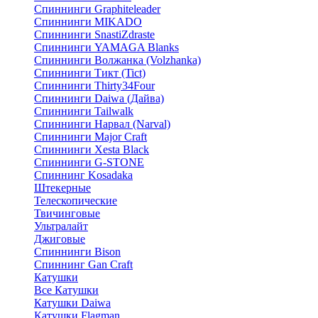
Спиннинги Graphiteleader
Спиннинги MIKADO
Спиннинги SnastiZdraste
Спиннинги YAMAGA Blanks
Спиннинги Волжанка (Volzhanka)
Спиннинги Тикт (Tict)
Спиннинги Thirty34Four
Спиннинги Daiwa (Дайва)
Спиннинги Tailwalk
Спиннинги Нарвал (Narval)
Спиннинги Major Craft
Спиннинги Xesta Black
Спиннинги G-STONE
Спиннинг Kosadaka
Штекерные
Телескопические
Твичинговые
Ультралайт
Джиговые
Спиннинги Bison
Спиннинг Gan Craft
Катушки
Все Катушки
Катушки Daiwa
Катушки Flagman