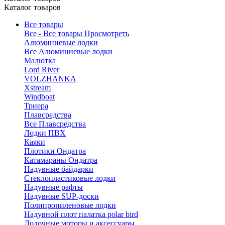
Каталог товаров
Все товары
Все - Все товары
Просмотреть
Алюминиевые лодки
Все Алюминиевые лодки
Малютка
Lord River
VOLZHANKA
Xstream
Windboat
Триера
Плавсредства
Все Плавсредства
Лодки ПВХ
Каяки
Плотики Ондатра
Катамараны Ондатра
Надувные байдарки
Стеклопластиковые лодки
Надувные рафты
Надувные SUP-доски
Полипропиленовые лодки
Надувной плот палатка polar bird
Лодочные моторы и аксессуары