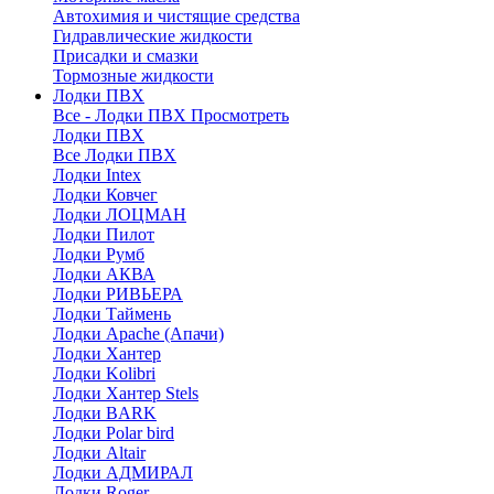
Автохимия и чистящие средства
Гидравлические жидкости
Присадки и смазки
Тормозные жидкости
Лодки ПВХ
Все - Лодки ПВХ
Просмотреть
Лодки ПВХ
Все Лодки ПВХ
Лодки Intex
Лодки Ковчег
Лодки ЛОЦМАН
Лодки Пилот
Лодки Румб
Лодки АКВА
Лодки РИВЬЕРА
Лодки Таймень
Лодки Apache (Апачи)
Лодки Хантер
Лодки Kolibri
Лодки Хантер Stels
Лодки BARK
Лодки Polar bird
Лодки Altair
Лодки АДМИРАЛ
Лодки Roger