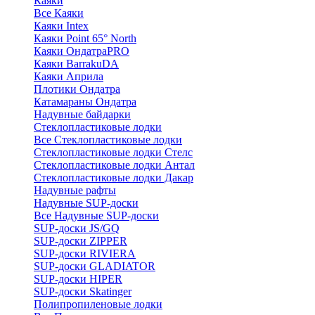
Каяки
Все Каяки
Каяки Intex
Каяки Point 65° North
Каяки ОндатраPRO
Каяки BarrakuDA
Каяки Априла
Плотики Ондатра
Катамараны Ондатра
Надувные байдарки
Стеклопластиковые лодки
Все Стеклопластиковые лодки
Стеклопластиковые лодки Стелс
Стеклопластиковые лодки Антал
Стеклопластиковые лодки Дакар
Надувные рафты
Надувные SUP-доски
Все Надувные SUP-доски
SUP-доски JS/GQ
SUP-доски ZIPPER
SUP-доски RIVIERA
SUP-доски GLADIATOR
SUP-доски HIPER
SUP-доски Skatinger
Полипропиленовые лодки