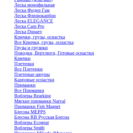
Леска монофильная
Леска Фидер Гам
Леска Флюрокарбон
Леска ELEGANCE
Леска Carp Pro
Леска Dunaev
Крючки, грузы, оснастка
Все Крючки, грузы, оснастка
Грузы и грузики
Поводки, Вертлюги, Готовые оснастки
Крючки
Плетенки
Все Плетенки
Плетеные шнуры
Карповые оснастки
Приманки
Все Приманки
Воблеры Bearking
Мягкие приманки Narval
Приманки Fish Magnet
Блесны MEPPS
Блесны RB Русская Блесна
Воблеры Ecogear
Воблеры Smith