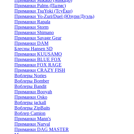
Приманки Mikado (Микадо)
Приманки Palms (Палмс)
Приманки TsuYoki (ТсуЁки)
Приманки Yo-Zuri/Duel (Юзури/Дуэль)
Приманки Rapala
Приманки Storm
Приманки Shimano
Приманки Savage Gear
Приманки DAM
Блесны Hansen SD
Приманки KUUSAMO
Приманки BLUE FOX
Приманки FOX RAGE
Приманки CRAZY FISH
Воблеры Nories
Воблеры Bomber
Воблеры Bandit
Приманки Booyah
Приманки Osko
Воблеры jackall
Воблеры ZipBaits
Воблер Camion
Приманки Mann's
Приманки Narval
Приманки DAG MASTER