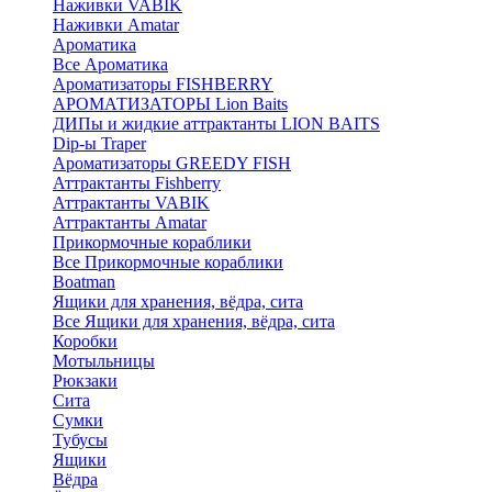
Наживки VABIK
Наживки Amatar
Ароматика
Все Ароматика
Ароматизаторы FISHBERRY
АРОМАТИЗАТОРЫ Lion Baits
ДИПы и жидкие аттрактанты LION BAITS
Dip-ы Traper
Ароматизаторы GREEDY FISH
Аттрактанты Fishberry
Аттрактанты VABIK
Аттрактанты Amatar
Прикормочные кораблики
Все Прикормочные кораблики
Boatman
Ящики для хранения, вёдра, сита
Все Ящики для хранения, вёдра, сита
Коробки
Мотыльницы
Рюкзаки
Сита
Сумки
Тубусы
Ящики
Вёдра