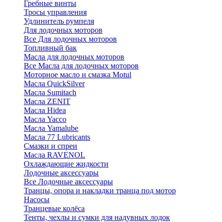
Гребные винты
Тросы управления
Удлинитель румпеля
Для лодочных моторов
Все Для лодочных моторов
Топливный бак
Масла для лодочных моторов
Все Масла для лодочных моторов
Моторное масло и смазка Motul
Масла QuickSilver
Масла Sumitach
Масла ZENIT
Масла Hidea
Масла Yacco
Масла Yamalube
Масла 77 Lubricants
Смазки и спреи
Масла RAVENOL
Охлаждающие жидкости
Лодочные аксессуары
Все Лодочные аксессуары
Транцы, опора и накладки транца под мотор
Насосы
Транцевые колёса
Тенты, чехлы и сумки для надувных лодок