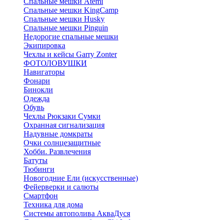
Спальные мешки Atemi
Спальные мешки KingCamp
Спальные мешки Husky
Спальные мешки Pinguin
Недорогие спальные мешки
Экипировка
Чехлы и кейсы Garry Zonter
ФОТОЛОВУШКИ
Навигаторы
Фонари
Бинокли
Одежда
Обувь
Чехлы Рюкзаки Сумки
Охранная сигнализация
Надувные домкраты
Очки солнцезащитные
Хобби. Развлечения
Батуты
Тюбинги
Новогодние Ели (искусственные)
Фейерверки и салюты
Смартфон
Техника для дома
Системы автополива АкваДуся