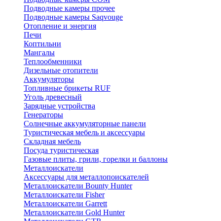
Подводные камеры прочее
Подводные камеры Saqvouge
Отопление и энергия
Печи
Коптильни
Мангалы
Теплообменники
Дизельные отопители
Аккумуляторы
Топливные брикеты RUF
Уголь древесный
Зарядные устройства
Генераторы
Солнечные аккумуляторные панели
Туристическая мебель и аксессуары
Складная мебель
Посуда туристическая
Газовые плиты, грили, горелки и баллоны
Металлоискатели
Аксессуары для металлопоискателей
Металлоискатели Bounty Hunter
Металлоискатели Fisher
Металлоискатели Garrett
Металлоискатели Gold Hunter