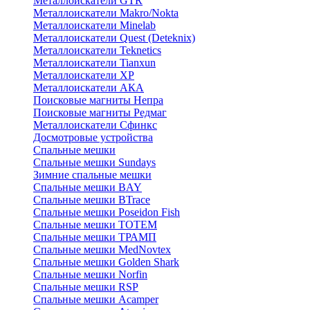
Металлоискатели GTR
Металлоискатели Makro/Nokta
Металлоискатели Minelab
Металлоискатели Quest (Deteknix)
Металлоискатели Teknetics
Металлоискатели Tianxun
Металлоискатели XP
Металлоискатели АКА
Поисковые магниты Непра
Поисковые магниты Редмаг
Металлоискатели Сфинкс
Досмотровые устройства
Спальные мешки
Спальные мешки Sundays
Зимние спальные мешки
Спальные мешки BAY
Спальные мешки BTrace
Спальные мешки Poseidon Fish
Спальные мешки ТОТЕМ
Спальные мешки ТРАМП
Cпальные мешки MedNovtex
Спальные мешки Golden Shark
Спальные мешки Norfin
Спальные мешки RSP
Спальные мешки Acamper