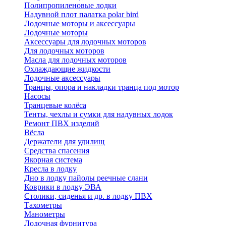
Полипропиленовые лодки
Надувной плот палатка polar bird
Лодочные моторы и аксессуары
Лодочные моторы
Аксессуары для лодочных моторов
Для лодочных моторов
Масла для лодочных моторов
Охлаждающие жидкости
Лодочные аксессуары
Транцы, опора и накладки транца под мотор
Насосы
Транцевые колёса
Тенты, чехлы и сумки для надувных лодок
Ремонт ПВХ изделий
Вёсла
Держатели для удилищ
Средства спасения
Якорная система
Кресла в лодку
Дно в лодку пайолы реечные слани
Коврики в лодку ЭВА
Столики, сиденья и др. в лодку ПВХ
Тахометры
Манометры
Лодочная фурнитура