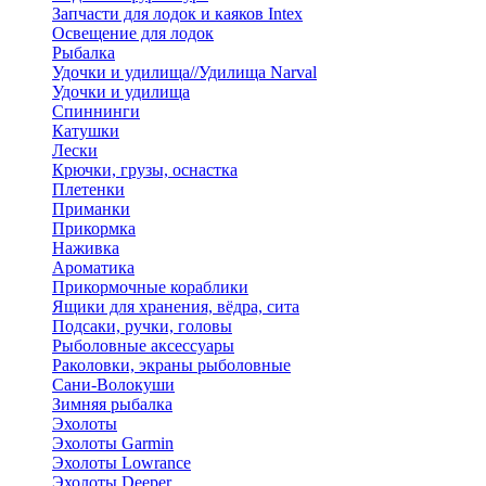
Запчасти для лодок и каяков Intex
Освещение для лодок
Рыбалка
Удочки и удилища//Удилища Narval
Удочки и удилища
Спиннинги
Катушки
Лески
Крючки, грузы, оснастка
Плетенки
Приманки
Прикормка
Наживка
Ароматика
Прикормочные кораблики
Ящики для хранения, вёдра, сита
Подсаки, ручки, головы
Рыболовные аксессуары
Раколовки, экраны рыболовные
Сани-Волокуши
Зимняя рыбалка
Эхолоты
Эхолоты Garmin
Эхолоты Lowrance
Эхолоты Deeper