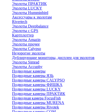
Эхолоты ПРАКТИК
Эхолоты LUCKY
Эхолоты Humminbird
Аксессуары к эхолотам
Rivertech
Эхолоты Deepbalance
Эхолоты с GPS
Картплоттер
Эхолоты Amazin
Эхолоты прочее
Эхолоты Calypso
Недорогие эхолоты
Дублирующие мониторы, дисплеи для эхолотов
Эхолоты Simrad
Эхолоты Accuphy
Подводные камеры
Подводные камеры ЯЗЬ
Подводные камеры CALYPSO
Подводные камеры ФИШКА
Подводные камеры LUCKY
Подводные камеры ПРАКТИК
Подводная камера FocusFish
Подводные камеры MURENA
Подводные камеры Rivotek
Подводные камеры СОМ