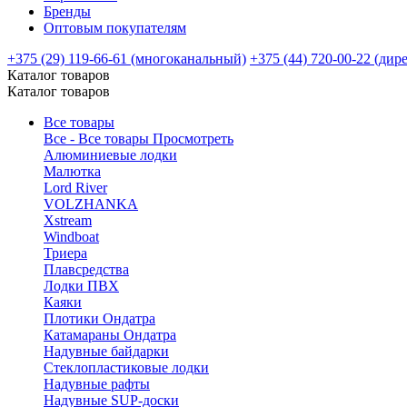
Бренды
Оптовым покупателям
+375 (29) 119-66-61 (многоканальный)
+375 (44) 720-00-22 (дир
Каталог товаров
Каталог товаров
Все товары
Все - Все товары
Просмотреть
Алюминиевые лодки
Малютка
Lord River
VOLZHANKA
Xstream
Windboat
Триера
Плавсредства
Лодки ПВХ
Каяки
Плотики Ондатра
Катамараны Ондатра
Надувные байдарки
Стеклопластиковые лодки
Надувные рафты
Надувные SUP-доски