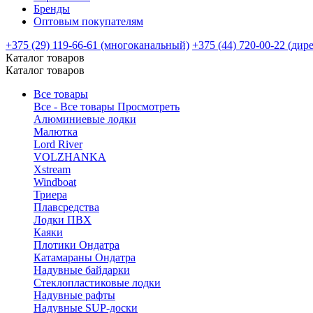
Бренды
Оптовым покупателям
+375 (29) 119-66-61 (многоканальный)
+375 (44) 720-00-22 (дир
Каталог товаров
Каталог товаров
Все товары
Все - Все товары
Просмотреть
Алюминиевые лодки
Малютка
Lord River
VOLZHANKA
Xstream
Windboat
Триера
Плавсредства
Лодки ПВХ
Каяки
Плотики Ондатра
Катамараны Ондатра
Надувные байдарки
Стеклопластиковые лодки
Надувные рафты
Надувные SUP-доски