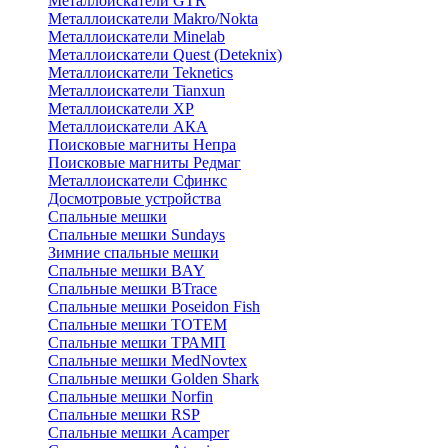
Металлоискатели GTR
Металлоискатели Makro/Nokta
Металлоискатели Minelab
Металлоискатели Quest (Deteknix)
Металлоискатели Teknetics
Металлоискатели Tianxun
Металлоискатели XP
Металлоискатели АКА
Поисковые магниты Непра
Поисковые магниты Редмаг
Металлоискатели Сфинкс
Досмотровые устройства
Спальные мешки
Спальные мешки Sundays
Зимние спальные мешки
Спальные мешки BAY
Спальные мешки BTrace
Спальные мешки Poseidon Fish
Спальные мешки ТОТЕМ
Спальные мешки ТРАМП
Cпальные мешки MedNovtex
Спальные мешки Golden Shark
Спальные мешки Norfin
Спальные мешки RSP
Спальные мешки Acamper