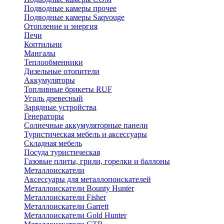
Подводные камеры прочее
Подводные камеры Saqvouge
Отопление и энергия
Печи
Коптильни
Мангалы
Теплообменники
Дизельные отопители
Аккумуляторы
Топливные брикеты RUF
Уголь древесный
Зарядные устройства
Генераторы
Солнечные аккумуляторные панели
Туристическая мебель и аксессуары
Складная мебель
Посуда туристическая
Газовые плиты, грили, горелки и баллоны
Металлоискатели
Аксессуары для металлопоискателей
Металлоискатели Bounty Hunter
Металлоискатели Fisher
Металлоискатели Garrett
Металлоискатели Gold Hunter