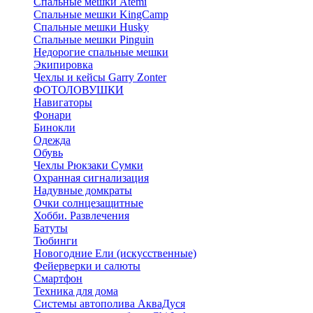
Спальные мешки Atemi
Спальные мешки KingCamp
Спальные мешки Husky
Спальные мешки Pinguin
Недорогие спальные мешки
Экипировка
Чехлы и кейсы Garry Zonter
ФОТОЛОВУШКИ
Навигаторы
Фонари
Бинокли
Одежда
Обувь
Чехлы Рюкзаки Сумки
Охранная сигнализация
Надувные домкраты
Очки солнцезащитные
Хобби. Развлечения
Батуты
Тюбинги
Новогодние Ели (искусственные)
Фейерверки и салюты
Смартфон
Техника для дома
Системы автополива АкваДуся