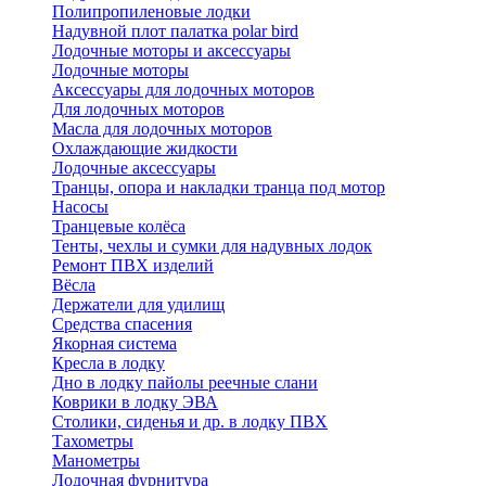
Полипропиленовые лодки
Надувной плот палатка polar bird
Лодочные моторы и аксессуары
Лодочные моторы
Аксессуары для лодочных моторов
Для лодочных моторов
Масла для лодочных моторов
Охлаждающие жидкости
Лодочные аксессуары
Транцы, опора и накладки транца под мотор
Насосы
Транцевые колёса
Тенты, чехлы и сумки для надувных лодок
Ремонт ПВХ изделий
Вёсла
Держатели для удилищ
Средства спасения
Якорная система
Кресла в лодку
Дно в лодку пайолы реечные слани
Коврики в лодку ЭВА
Столики, сиденья и др. в лодку ПВХ
Тахометры
Манометры
Лодочная фурнитура