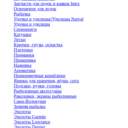
Запчасти для лодок и каяков Intex
Освещение для лодок
Рыбалка
Удочки и удилища//Удилища Narval
Удочки и удилища
Спиннинги
Катушки
Лески
Крючки, грузы, оснастка
Плетенки
Приманки
Прикормка
Наживка
Ароматика
Прикормочные кораблики
Ящики для хранения, вёдра, сита
Подсаки, ручки, головы
Рыболовные аксессуары
Раколовки, экраны рыболовные
Сани-Волокуши
Зимняя рыбалка
Эхолоты
Эхолоты Garmin
Эхолоты Lowrance
Эхолоты Deeper