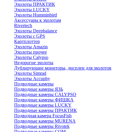
Эхолоты ПРАКТИК
Эхолоты LUCKY
Эхолоты Humminbird
Аксессуары к эхолотам
Rivertech
Эхолоты Deepbalance
Эхолоты с GPS
Картплоттер
Эхолоты Amazin
Эхолоты прочее
Эхолоты Calypso
Недорогие эхолоты
Дублирующие мониторы, дисплеи для эхолотов
Эхолоты Simrad
Эхолоты Accuphy
Подводные камеры
Подводные камеры ЯЗЬ
Подводные камеры CALYPSO
Подводные камеры ФИШКА
Подводные камеры LUCKY
Подводные камеры ПРАКТИК
Подводная камера FocusFish
Подводные камеры MURENA
Подводные камеры Rivotek
Подводные камеры СОМ