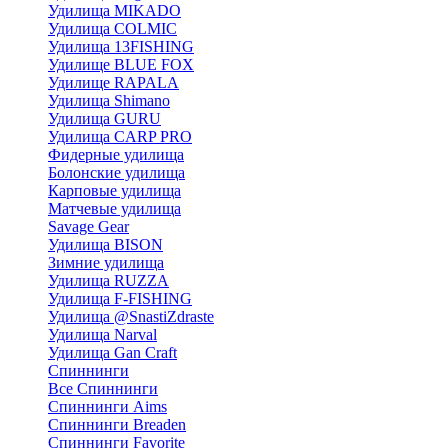
Удилища MIKADO
Удилища COLMIC
Удилища 13FISHING
Удилище BLUE FOX
Удилище RAPALA
Удилища Shimano
Удилища GURU
Удилища CARP PRO
Фидерные удилища
Болонские удилища
Карповые удилища
Матчевые удилища
Savage Gear
Удилища BISON
Зимние удилища
Удилища RUZZA
Удилища F-FISHING
Удилища @SnastiZdraste
Удилища Narval
Удилища Gan Craft
Спиннинги
Все Спиннинги
Спиннинги Aims
Спиннинги Breaden
Спиннинги Favorite