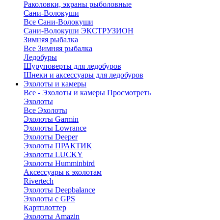
Раколовки, экраны рыболовные
Сани-Волокуши
Все Сани-Волокуши
Сани-Волокуши ЭКСТРУЗИОН
Зимняя рыбалка
Все Зимняя рыбалка
Ледобуры
Шуруповерты для ледобуров
Шнеки и аксессуары для ледобуров
Эхолоты и камеры
Все - Эхолоты и камеры
Просмотреть
Эхолоты
Все Эхолоты
Эхолоты Garmin
Эхолоты Lowrance
Эхолоты Deeper
Эхолоты ПРАКТИК
Эхолоты LUCKY
Эхолоты Humminbird
Аксессуары к эхолотам
Rivertech
Эхолоты Deepbalance
Эхолоты с GPS
Картплоттер
Эхолоты Amazin