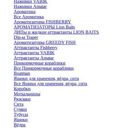
Наживки VABIK
Наживки Amatar
Ароматика
Все Ароматика
Ароматизаторы FISHBERRY
АРОМАТИЗАТОРЫ Lion Baits
ДИПы и жидкие аттрактанты LION BAITS
Dip-ы Traper
Ароматизаторы GREEDY FISH
Аттрактанты Fishberry
Аттрактанты VABIK
Аттрактанты Amatar
Прикормочные кораблики
Все Прикормочные кораблики
Boatman
Ящики для хранения, вёдра, сита
Все Ящики для хранения, вёдра, сита
Коробки
Мотыльницы
Рюкзаки
Сита
Сумки
Тубусы
Ящики
Вёдра