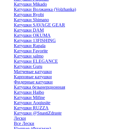
Катушки Mikado
Катушки Волжанка (Volzhanka)
Катушки Ryobi
Катушки Shimano
Катушки SAVAGE GEAR
Катушки DAM
Катушки OKUMA
Катушки 13FISHING
Катушки Rapala
Катушки Favorite
Катушки salmo
Катушки ELEGANCE
Катушки Guru
Матчевые катушки
Карповые катушки
Фидерные катушки
Катушка безынерционная
Катушки Haibo
Катушки Mifine
Катушки Aoqiusite
Катушки RUZZA
Катушки @SnastiZdraste
Лески
Все Лески
Flagman (Флагман)