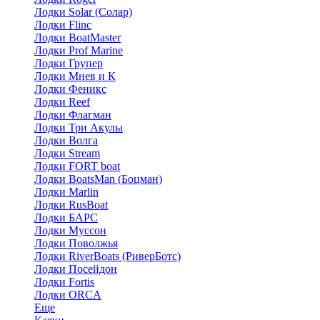
Лодки Solar (Солар)
Лодки Flinc
Лодки BoatMaster
Лодки Prof Marine
Лодки Групер
Лодки Мнев и К
Лодки Феникс
Лодки Reef
Лодки Флагман
Лодки Три Акулы
Лодки Волга
Лодки Stream
Лодки FORT boat
Лодки BoatsMan (Боцман)
Лодки Marlin
Лодки RusBoat
Лодки БАРС
Лодки Муссон
Лодки Поволжья
Лодки RiverBoats (РиверБотс)
Лодки Посейдон
Лодки Fortis
Лодки ORCA
Еще