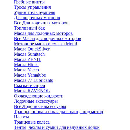
Гребные винты
Тросы управления
Удлинитель румпеля
Для лодочных моторов
Все Для лодочных моторов
Топливный бак
Масла для лодочных моторов
Все Масла для лодочных моторов
Моторное масло и смазка Motul
Масла QuickSilver
Масла Sumitach
Масла ZENIT
Масла Hidea
Масла Yacco
Масла Yamalube
Масла 77 Lubricants
Смазки и спреи
Масла RAVENOL
Охлаждающие жидкости
Лодочные аксессуары
Все Лодочные аксессуары
Транцы, опора и накладки транца под мотор
Насосы
Транцевые колёса
Тенты, чехлы и сумки для надувных лодок