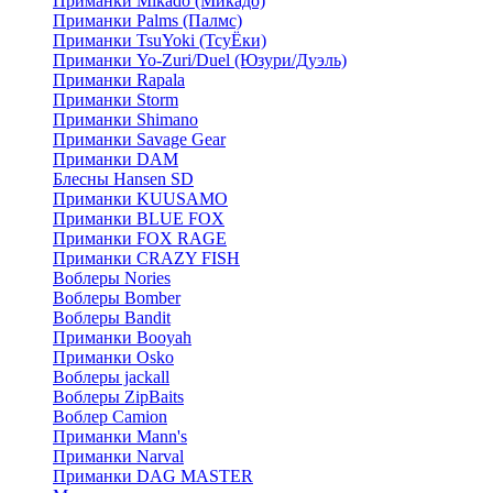
Приманки Mikado (Микадо)
Приманки Palms (Палмс)
Приманки TsuYoki (ТсуЁки)
Приманки Yo-Zuri/Duel (Юзури/Дуэль)
Приманки Rapala
Приманки Storm
Приманки Shimano
Приманки Savage Gear
Приманки DAM
Блесны Hansen SD
Приманки KUUSAMO
Приманки BLUE FOX
Приманки FOX RAGE
Приманки CRAZY FISH
Воблеры Nories
Воблеры Bomber
Воблеры Bandit
Приманки Booyah
Приманки Osko
Воблеры jackall
Воблеры ZipBaits
Воблер Camion
Приманки Mann's
Приманки Narval
Приманки DAG MASTER