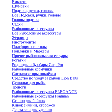
Ёмкости
Шумовки
Подсаки, ручки, головы
Все Подсаки, ручки, головы
Головы подсака
Садки
Рыболовные аксессуары
Все Рыболовные аксессуары
Жерлицы
Инструменты
Платформы и столы
Поплавки и Маркеры
Прочие рыболовные аксессуары
Рогатки
Род-поды и буз-бары Carp Pro
Рыболовные кормушки
Сигнализаторы поклёвки
Средство по уходу за рыбой Lion Baits
Сушилки для рыбы
Треноги
Рыболовные аксессуары ELEGANCE
Рыболовные аксессуары Flagman
Стопор для бойлов
Кивок зимний, сторожок
Держатели для удилищ