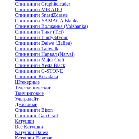
Спиннинги Graphiteleader
Спиннинги MIKADO
Спиннинги SnastiZdraste
Спиннинги YAMAGA Blanks
Спиннинги Волжанка (Volzhanka)
Спиннинги Тикт (Tict)
Спиннинги Thirty34Four
Спиннинги Daiwa (Дайва)
Спиннинги Tailwalk
Спиннинги Нарвал (Narval)
Спиннинги Major Craft
Спиннинги Xesta Black
Спиннинги G-STONE
Спиннинг Kosadaka
Штекерные
Телескопические
Твичинговые
Ультралайт
Джиговые
Спиннинги Bison
Спиннинг Gan Craft
Катушки
Все Катушки
Катушки Daiwa
Катушки Flagman