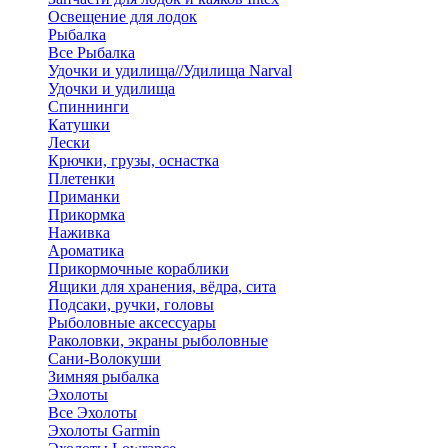
Освещение для лодок
Рыбалка
Все Рыбалка
Удочки и удилища//Удилища Narval
Удочки и удилища
Спиннинги
Катушки
Лески
Крючки, грузы, оснастка
Плетенки
Приманки
Прикормка
Наживка
Ароматика
Прикормочные кораблики
Ящики для хранения, вёдра, сита
Подсаки, ручки, головы
Рыболовные аксессуары
Раколовки, экраны рыболовные
Сани-Волокуши
Зимняя рыбалка
Эхолоты
Все Эхолоты
Эхолоты Garmin