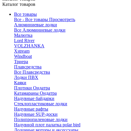
Каталог товаров
Все товары
Все - Все товары
Просмотреть
Алюминиевые лодки
Все Алюминиевые лодки
Малютка
Lord River
VOLZHANKA
Xstream
Windboat
Триера
Плавсредства
Все Плавсредства
Лодки ПВХ
Каяки
Плотики Ондатра
Катамараны Ондатра
Надувные байдарки
Стеклопластиковые лодки
Надувные рафты
Надувные SUP-доски
Полипропиленовые лодки
Надувной плот палатка polar bird
Лодочные моторы и аксессуары