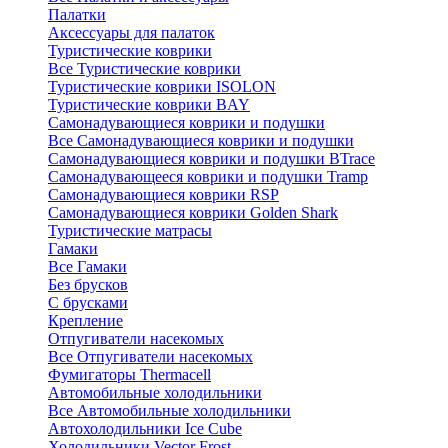
Палатки
Аксессуары для палаток
Туристические коврики
Все Туристические коврики
Туристические коврики ISOLON
Туристические коврики BAY
Самонадувающиеся коврики и подушки
Все Самонадувающиеся коврики и подушки
Самонадувающиеся коврики и подушки BTrace
Самонадувающееся коврики и подушки Tramp
Самонадувающиеся коврики RSP
Самонадувающиеся коврики Golden Shark
Туристические матрасы
Гамаки
Все Гамаки
Без брусков
С брусками
Крепление
Отпугиватели насекомых
Все Отпугиватели насекомых
Фумигаторы Thermacell
Автомобильные холодильники
Все Автомобильные холодильники
Автохолодильники Ice Cube
Холодильники Vector Frost