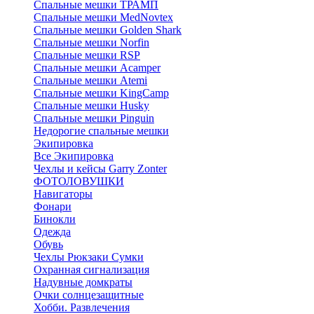
Спальные мешки ТРАМП
Cпальные мешки MedNovtex
Спальные мешки Golden Shark
Спальные мешки Norfin
Спальные мешки RSP
Спальные мешки Acamper
Спальные мешки Atemi
Спальные мешки KingCamp
Спальные мешки Husky
Спальные мешки Pinguin
Недорогие спальные мешки
Экипировка
Все Экипировка
Чехлы и кейсы Garry Zonter
ФОТОЛОВУШКИ
Навигаторы
Фонари
Бинокли
Одежда
Обувь
Чехлы Рюкзаки Сумки
Охранная сигнализация
Надувные домкраты
Очки солнцезащитные
Хобби. Развлечения