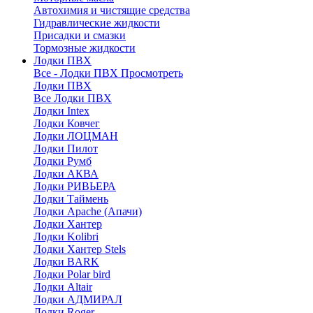
Автохимия и чистящие средства
Гидравлические жидкости
Присадки и смазки
Тормозные жидкости
Лодки ПВХ
Все - Лодки ПВХ
Просмотреть
Лодки ПВХ
Все Лодки ПВХ
Лодки Intex
Лодки Ковчег
Лодки ЛОЦМАН
Лодки Пилот
Лодки Румб
Лодки АКВА
Лодки РИВЬЕРА
Лодки Таймень
Лодки Apache (Апачи)
Лодки Хантер
Лодки Kolibri
Лодки Хантер Stels
Лодки BARK
Лодки Polar bird
Лодки Altair
Лодки АДМИРАЛ
Лодки Roger