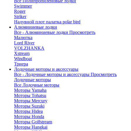
Все Полипропиленовые лодки
Swimmer
Roger
Striker
Надувной плот палатка polar bird
Алюминиевые лодки
Все - Алюминиевые лодки
Просмотреть
Малютка
Lord River
VOLZHANKA
Xstream
Windboat
Триера
Лодочные моторы и аксессуары
Все - Лодочные моторы и аксессуары
Просмотреть
Лодочные моторы
Все Лодочные моторы
Моторы Yamaha
Моторы Tohatsu
Моторы Mercury
Моторы Suzuki
Моторы Hidea
Моторы Honda
Моторы Golfstream
Моторы Hangkai