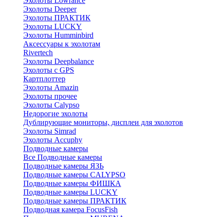
Эхолоты Lowrance
Эхолоты Deeper
Эхолоты ПРАКТИК
Эхолоты LUCKY
Эхолоты Humminbird
Аксессуары к эхолотам
Rivertech
Эхолоты Deepbalance
Эхолоты с GPS
Картплоттер
Эхолоты Amazin
Эхолоты прочее
Эхолоты Calypso
Недорогие эхолоты
Дублирующие мониторы, дисплеи для эхолотов
Эхолоты Simrad
Эхолоты Accuphy
Подводные камеры
Все Подводные камеры
Подводные камеры ЯЗЬ
Подводные камеры CALYPSO
Подводные камеры ФИШКА
Подводные камеры LUCKY
Подводные камеры ПРАКТИК
Подводная камера FocusFish