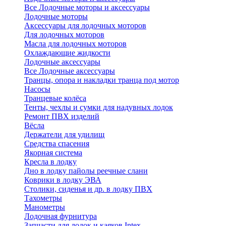
Все Лодочные моторы и аксессуары
Лодочные моторы
Аксессуары для лодочных моторов
Для лодочных моторов
Масла для лодочных моторов
Охлаждающие жидкости
Лодочные аксессуары
Все Лодочные аксессуары
Транцы, опора и накладки транца под мотор
Насосы
Транцевые колёса
Тенты, чехлы и сумки для надувных лодок
Ремонт ПВХ изделий
Вёсла
Держатели для удилищ
Средства спасения
Якорная система
Кресла в лодку
Дно в лодку пайолы реечные слани
Коврики в лодку ЭВА
Столики, сиденья и др. в лодку ПВХ
Тахометры
Манометры
Лодочная фурнитура
Запчасти для лодок и каяков Intex