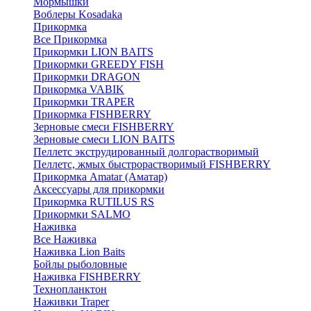
Мормышки
Воблеры Kosadaka
Прикормка
Все Прикормка
Прикормки LION BAITS
Прикормки GREEDY FISH
Прикормки DRAGON
Прикормка VABIK
Прикормки TRAPER
Прикормка FISHBERRY
Зерновые смеси FISHBERRY
Зерновые смеси LION BAITS
Пеллетс экструдированный долгорастворимый
Пеллетс, жмых быстрорастворимый FISHBERRY
Прикормка Amatar (Аматар)
Аксессуары для прикормки
Прикормка RUTILUS RS
Прикормки SALMO
Наживка
Все Наживка
Наживка Lion Baits
Бойлы рыболовные
Наживка FISHBERRY
Технопланктон
Наживки Traper