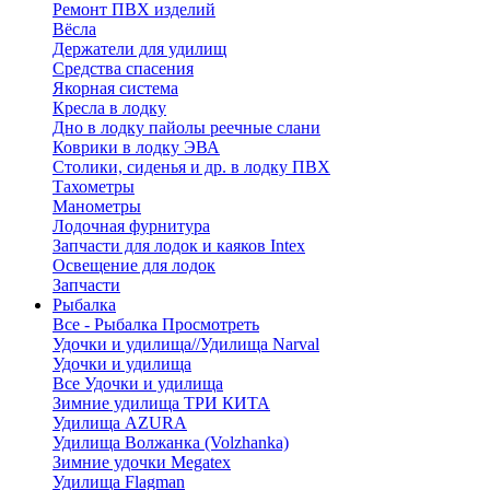
Ремонт ПВХ изделий
Вёсла
Держатели для удилищ
Средства спасения
Якорная система
Кресла в лодку
Дно в лодку пайолы реечные слани
Коврики в лодку ЭВА
Столики, сиденья и др. в лодку ПВХ
Тахометры
Манометры
Лодочная фурнитура
Запчасти для лодок и каяков Intex
Освещение для лодок
Запчасти
Рыбалка
Все - Рыбалка
Просмотреть
Удочки и удилища//Удилища Narval
Удочки и удилища
Все Удочки и удилища
Зимние удилища ТРИ КИТА
Удилища AZURA
Удилища Волжанка (Volzhanka)
Зимние удочки Megatex
Удилища Flagman