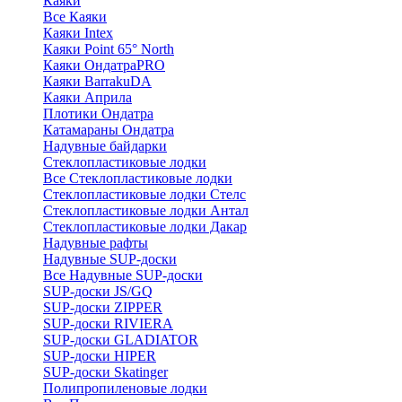
Каяки
Все Каяки
Каяки Intex
Каяки Point 65° North
Каяки ОндатраPRO
Каяки BarrakuDA
Каяки Априла
Плотики Ондатра
Катамараны Ондатра
Надувные байдарки
Стеклопластиковые лодки
Все Стеклопластиковые лодки
Стеклопластиковые лодки Стелс
Стеклопластиковые лодки Антал
Стеклопластиковые лодки Дакар
Надувные рафты
Надувные SUP-доски
Все Надувные SUP-доски
SUP-доски JS/GQ
SUP-доски ZIPPER
SUP-доски RIVIERA
SUP-доски GLADIATOR
SUP-доски HIPER
SUP-доски Skatinger
Полипропиленовые лодки