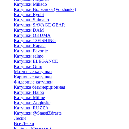
Катушки Mikado
Катушки Волжанка (Volzhanka)
Катушки Ryobi
Катушки Shimano
Катушки SAVAGE GEAR
Катушки DAM
Катушки OKUMA
Катушки 13FISHING
Катушки Rapala
Катушки Favorite
Катушки salmo
Катушки ELEGANCE
Катушки Guru
Матчевые катушки
Карповые катушки
Фидерные катушки
Катушка безынерционная
Катушки Haibo
Катушки Mifine
Катушки Aoqiusite
Катушки RUZZA
Катушки @SnastiZdraste
Лески
Все Лески
Flagman (Флагман)