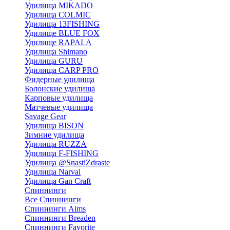
Удилища MIKADO
Удилища COLMIC
Удилища 13FISHING
Удилище BLUE FOX
Удилище RAPALA
Удилища Shimano
Удилища GURU
Удилища CARP PRO
Фидерные удилища
Болонские удилища
Карповые удилища
Матчевые удилища
Savage Gear
Удилища BISON
Зимние удилища
Удилища RUZZA
Удилища F-FISHING
Удилища @SnastiZdraste
Удилища Narval
Удилища Gan Craft
Спиннинги
Все Спиннинги
Спиннинги Aims
Спиннинги Breaden
Спиннинги Favorite