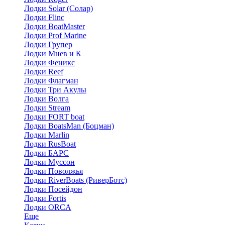
Лодки Solar (Солар)
Лодки Flinc
Лодки BoatMaster
Лодки Prof Marine
Лодки Групер
Лодки Мнев и К
Лодки Феникс
Лодки Reef
Лодки Флагман
Лодки Три Акулы
Лодки Волга
Лодки Stream
Лодки FORT boat
Лодки BoatsMan (Боцман)
Лодки Marlin
Лодки RusBoat
Лодки БАРС
Лодки Муссон
Лодки Поволжья
Лодки RiverBoats (РиверБотс)
Лодки Посейдон
Лодки Fortis
Лодки ORCA
Еще