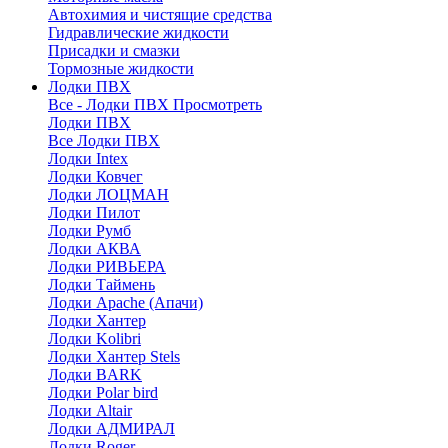
Автохимия и чистящие средства
Гидравлические жидкости
Присадки и смазки
Тормозные жидкости
Лодки ПВХ
Все - Лодки ПВХ
Просмотреть
Лодки ПВХ
Все Лодки ПВХ
Лодки Intex
Лодки Ковчег
Лодки ЛОЦМАН
Лодки Пилот
Лодки Румб
Лодки АКВА
Лодки РИВЬЕРА
Лодки Таймень
Лодки Apache (Апачи)
Лодки Хантер
Лодки Kolibri
Лодки Хантер Stels
Лодки BARK
Лодки Polar bird
Лодки Altair
Лодки АДМИРАЛ
Лодки Roger