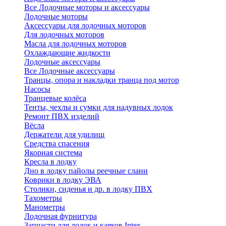
Все Лодочные моторы и аксессуары
Лодочные моторы
Аксессуары для лодочных моторов
Для лодочных моторов
Масла для лодочных моторов
Охлаждающие жидкости
Лодочные аксессуары
Все Лодочные аксессуары
Транцы, опора и накладки транца под мотор
Насосы
Транцевые колёса
Тенты, чехлы и сумки для надувных лодок
Ремонт ПВХ изделий
Вёсла
Держатели для удилищ
Средства спасения
Якорная система
Кресла в лодку
Дно в лодку пайолы реечные слани
Коврики в лодку ЭВА
Столики, сиденья и др. в лодку ПВХ
Тахометры
Манометры
Лодочная фурнитура
Запчасти для лодок и каяков Intex