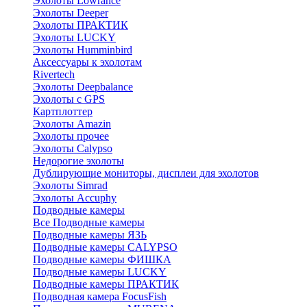
Эхолоты Lowrance
Эхолоты Deeper
Эхолоты ПРАКТИК
Эхолоты LUCKY
Эхолоты Humminbird
Аксессуары к эхолотам
Rivertech
Эхолоты Deepbalance
Эхолоты с GPS
Картплоттер
Эхолоты Amazin
Эхолоты прочее
Эхолоты Calypso
Недорогие эхолоты
Дублирующие мониторы, дисплеи для эхолотов
Эхолоты Simrad
Эхолоты Accuphy
Подводные камеры
Все Подводные камеры
Подводные камеры ЯЗЬ
Подводные камеры CALYPSO
Подводные камеры ФИШКА
Подводные камеры LUCKY
Подводные камеры ПРАКТИК
Подводная камера FocusFish