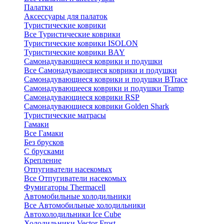
Палатки
Аксессуары для палаток
Туристические коврики
Все Туристические коврики
Туристические коврики ISOLON
Туристические коврики BAY
Самонадувающиеся коврики и подушки
Все Самонадувающиеся коврики и подушки
Самонадувающиеся коврики и подушки BTrace
Самонадувающееся коврики и подушки Tramp
Самонадувающиеся коврики RSP
Самонадувающиеся коврики Golden Shark
Туристические матрасы
Гамаки
Все Гамаки
Без брусков
С брусками
Крепление
Отпугиватели насекомых
Все Отпугиватели насекомых
Фумигаторы Thermacell
Автомобильные холодильники
Все Автомобильные холодильники
Автохолодильники Ice Cube
Холодильники Vector Frost