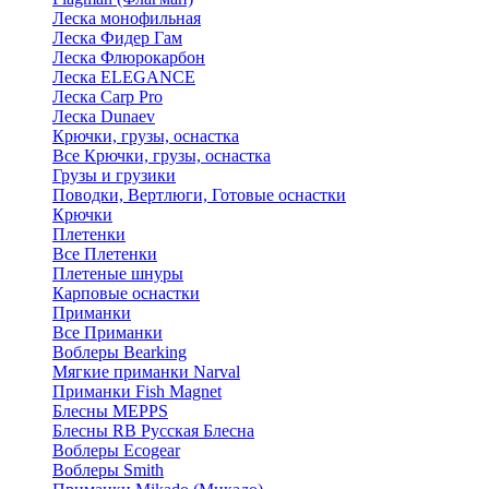
Леска монофильная
Леска Фидер Гам
Леска Флюрокарбон
Леска ELEGANCE
Леска Carp Pro
Леска Dunaev
Крючки, грузы, оснастка
Все Крючки, грузы, оснастка
Грузы и грузики
Поводки, Вертлюги, Готовые оснастки
Крючки
Плетенки
Все Плетенки
Плетеные шнуры
Карповые оснастки
Приманки
Все Приманки
Воблеры Bearking
Мягкие приманки Narval
Приманки Fish Magnet
Блесны MEPPS
Блесны RB Русская Блесна
Воблеры Ecogear
Воблеры Smith