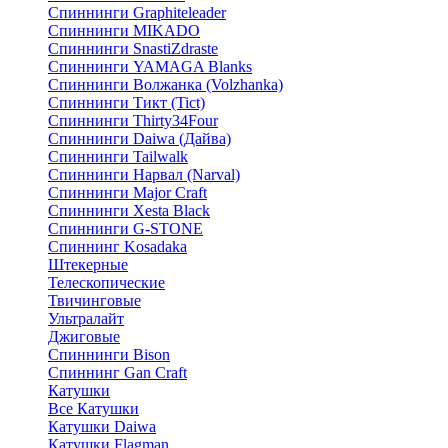
Спиннинги Graphiteleader
Спиннинги MIKADO
Спиннинги SnastiZdraste
Спиннинги YAMAGA Blanks
Спиннинги Волжанка (Volzhanka)
Спиннинги Тикт (Tict)
Спиннинги Thirty34Four
Спиннинги Daiwa (Дайва)
Спиннинги Tailwalk
Спиннинги Нарвал (Narval)
Спиннинги Major Craft
Спиннинги Xesta Black
Спиннинги G-STONE
Спиннинг Kosadaka
Штекерные
Телескопические
Твичинговые
Ультралайт
Джиговые
Спиннинги Bison
Спиннинг Gan Craft
Катушки
Все Катушки
Катушки Daiwa
Катушки Flagman