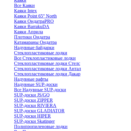
Каяки
Все Каяки
Каяки Intex
Каяки Point 65° North
Каяки ОндатраPRO
Каяки BarrakuDA
Каяки Априла
Плотики Ондатра
Катамараны Ондатра
Надувные байдарки
Стеклопластиковые лодки
Все Стеклопластиковые лодки
Стеклопластиковые лодки Стелс
Стеклопластиковые лодки Антал
Стеклопластиковые лодки Дакар
Надувные рафты
Надувные SUP-доски
Все Надувные SUP-доски
SUP-доски JS/GQ
SUP-доски ZIPPER
SUP-доски RIVIERA
SUP-доски GLADIATOR
SUP-доски HIPER
SUP-доски Skatinger
Полипропиленовые лодки