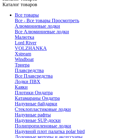
Каталог товаров
Все товары
Все - Все товары
Просмотреть
Алюминиевые лодки
Все Алюминиевые лодки
Малютка
Lord River
VOLZHANKA
Xstream
Windboat
Триера
Плавсредства
Все Плавсредства
Лодки ПВХ
Каяки
Плотики Ондатра
Катамараны Ондатра
Надувные байдарки
Стеклопластиковые лодки
Надувные рафты
Надувные SUP-доски
Полипропиленовые лодки
Надувной плот палатка polar bird
Лодочные моторы и аксессуары