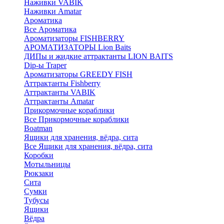
Наживки VABIK
Наживки Amatar
Ароматика
Все Ароматика
Ароматизаторы FISHBERRY
АРОМАТИЗАТОРЫ Lion Baits
ДИПы и жидкие аттрактанты LION BAITS
Dip-ы Traper
Ароматизаторы GREEDY FISH
Аттрактанты Fishberry
Аттрактанты VABIK
Аттрактанты Amatar
Прикормочные кораблики
Все Прикормочные кораблики
Boatman
Ящики для хранения, вёдра, сита
Все Ящики для хранения, вёдра, сита
Коробки
Мотыльницы
Рюкзаки
Сита
Сумки
Тубусы
Ящики
Вёдра