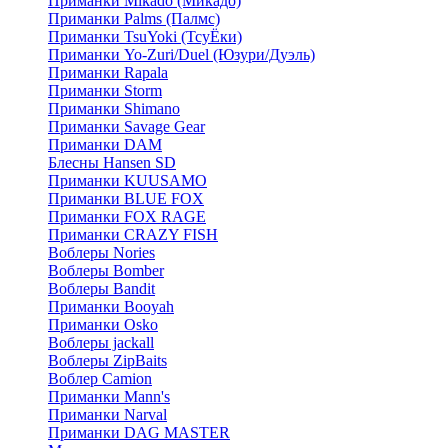
Приманки Mikado (Микадо)
Приманки Palms (Палмс)
Приманки TsuYoki (ТсуЁки)
Приманки Yo-Zuri/Duel (Юзури/Дуэль)
Приманки Rapala
Приманки Storm
Приманки Shimano
Приманки Savage Gear
Приманки DAM
Блесны Hansen SD
Приманки KUUSAMO
Приманки BLUE FOX
Приманки FOX RAGE
Приманки CRAZY FISH
Воблеры Nories
Воблеры Bomber
Воблеры Bandit
Приманки Booyah
Приманки Osko
Воблеры jackall
Воблеры ZipBaits
Воблер Camion
Приманки Mann's
Приманки Narval
Приманки DAG MASTER