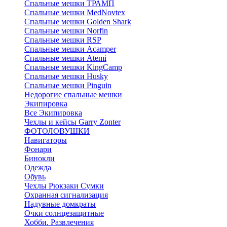
Спальные мешки ТРАМП
Cпальные мешки MedNovtex
Спальные мешки Golden Shark
Спальные мешки Norfin
Спальные мешки RSP
Спальные мешки Acamper
Спальные мешки Atemi
Спальные мешки KingCamp
Спальные мешки Husky
Спальные мешки Pinguin
Недорогие спальные мешки
Экипировка
Все Экипировка
Чехлы и кейсы Garry Zonter
ФОТОЛОВУШКИ
Навигаторы
Фонари
Бинокли
Одежда
Обувь
Чехлы Рюкзаки Сумки
Охранная сигнализация
Надувные домкраты
Очки солнцезащитные
Хобби. Развлечения