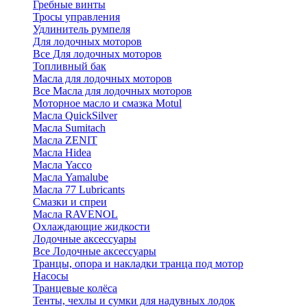
Гребные винты
Тросы управления
Удлинитель румпеля
Для лодочных моторов
Все Для лодочных моторов
Топливный бак
Масла для лодочных моторов
Все Масла для лодочных моторов
Моторное масло и смазка Motul
Масла QuickSilver
Масла Sumitach
Масла ZENIT
Масла Hidea
Масла Yacco
Масла Yamalube
Масла 77 Lubricants
Смазки и спреи
Масла RAVENOL
Охлаждающие жидкости
Лодочные аксессуары
Все Лодочные аксессуары
Транцы, опора и накладки транца под мотор
Насосы
Транцевые колёса
Тенты, чехлы и сумки для надувных лодок