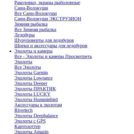
Раколовки, экраны рыболовные
Сани-Волокуши
Все Сани-Волокуши
Сани-Волокуши ЭКСТРУЗИОН
Зимняя рыбалка
Все Зимняя рыбалка
Ледобуры
Шуруповерты для ледобуров
Шнеки и аксессуары для ледобуров
Эхолоты и камеры
Все - Эхолоты и камеры
Просмотреть
Эхолоты
Все Эхолоты
Эхолоты Garmin
Эхолоты Lowrance
Эхолоты Deeper
Эхолоты ПРАКТИК
Эхолоты LUCKY
Эхолоты Humminbird
Аксессуары к эхолотам
Rivertech
Эхолоты Deepbalance
Эхолоты с GPS
Картплоттер
Эхолоты Amazin