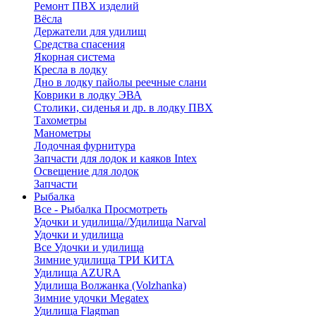
Ремонт ПВХ изделий
Вёсла
Держатели для удилищ
Средства спасения
Якорная система
Кресла в лодку
Дно в лодку пайолы реечные слани
Коврики в лодку ЭВА
Столики, сиденья и др. в лодку ПВХ
Тахометры
Манометры
Лодочная фурнитура
Запчасти для лодок и каяков Intex
Освещение для лодок
Запчасти
Рыбалка
Все - Рыбалка
Просмотреть
Удочки и удилища//Удилища Narval
Удочки и удилища
Все Удочки и удилища
Зимние удилища ТРИ КИТА
Удилища AZURA
Удилища Волжанка (Volzhanka)
Зимние удочки Megatex
Удилища Flagman