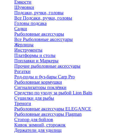
Ёмкости
Шумовки
Подсаки, ручки, головы
Все Подсаки, ручки, головы
Головы подсака
Садки
Рыболовные аксессуары
Все Рыболовные аксессуары
Жерлицы
Инструменты
Платформы и столы
Поплавки и Маркеры
Прочие рыболовные аксессуары
Рогатки
Род-поды и буз-бары Carp Pro
Рыболовные кормушки
Сигнализаторы поклёвки
Средство по уходу за рыбой Lion Baits
Сушилки для рыбы
Треноги
Рыболовные аксессуары ELEGANCE
Рыболовные аксессуары Flagman
Стопор для бойлов
Кивок зимний, сторожок
Держатели для удилищ