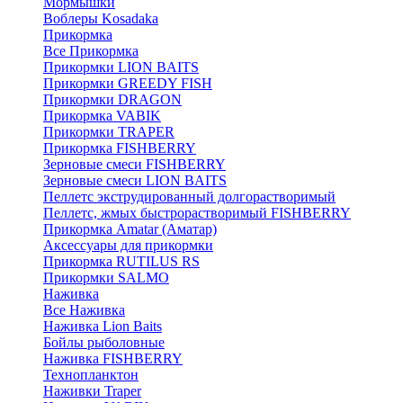
Мормышки
Воблеры Kosadaka
Прикормка
Все Прикормка
Прикормки LION BAITS
Прикормки GREEDY FISH
Прикормки DRAGON
Прикормка VABIK
Прикормки TRAPER
Прикормка FISHBERRY
Зерновые смеси FISHBERRY
Зерновые смеси LION BAITS
Пеллетс экструдированный долгорастворимый
Пеллетс, жмых быстрорастворимый FISHBERRY
Прикормка Amatar (Аматар)
Аксессуары для прикормки
Прикормка RUTILUS RS
Прикормки SALMO
Наживка
Все Наживка
Наживка Lion Baits
Бойлы рыболовные
Наживка FISHBERRY
Технопланктон
Наживки Traper