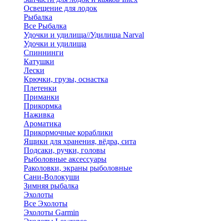
Освещение для лодок
Рыбалка
Все Рыбалка
Удочки и удилища//Удилища Narval
Удочки и удилища
Спиннинги
Катушки
Лески
Крючки, грузы, оснастка
Плетенки
Приманки
Прикормка
Наживка
Ароматика
Прикормочные кораблики
Ящики для хранения, вёдра, сита
Подсаки, ручки, головы
Рыболовные аксессуары
Раколовки, экраны рыболовные
Сани-Волокуши
Зимняя рыбалка
Эхолоты
Все Эхолоты
Эхолоты Garmin