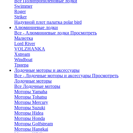
Все Полипропиленовые лодки
Swimmer
Roger
Striker
Надувной плот палатка polar bird
Алюминиевые лодки
Все - Алюминиевые лодки
Просмотреть
Малютка
Lord River
VOLZHANKA
Xstream
Windboat
Триера
Лодочные моторы и аксессуары
Все - Лодочные моторы и аксессуары
Просмотреть
Лодочные моторы
Все Лодочные моторы
Моторы Yamaha
Моторы Tohatsu
Моторы Mercury
Моторы Suzuki
Моторы Hidea
Моторы Honda
Моторы Golfstream
Моторы Hangkai