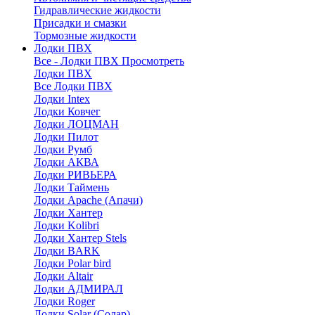
Гидравлические жидкости
Присадки и смазки
Тормозные жидкости
Лодки ПВХ
Все - Лодки ПВХ
Просмотреть
Лодки ПВХ
Все Лодки ПВХ
Лодки Intex
Лодки Ковчег
Лодки ЛОЦМАН
Лодки Пилот
Лодки Румб
Лодки АКВА
Лодки РИВЬЕРА
Лодки Таймень
Лодки Apache (Апачи)
Лодки Хантер
Лодки Kolibri
Лодки Хантер Stels
Лодки BARK
Лодки Polar bird
Лодки Altair
Лодки АДМИРАЛ
Лодки Roger
Лодки Solar (Солар)