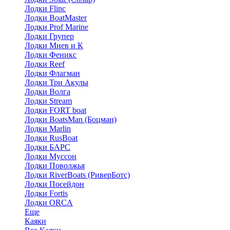
Лодки Flinc
Лодки BoatMaster
Лодки Prof Marine
Лодки Групер
Лодки Мнев и К
Лодки Феникс
Лодки Reef
Лодки Флагман
Лодки Три Акулы
Лодки Волга
Лодки Stream
Лодки FORT boat
Лодки BoatsMan (Боцман)
Лодки Marlin
Лодки RusBoat
Лодки БАРС
Лодки Муссон
Лодки Поволжья
Лодки RiverBoats (РиверБотс)
Лодки Посейдон
Лодки Fortis
Лодки ORCA
Еще
Каяки