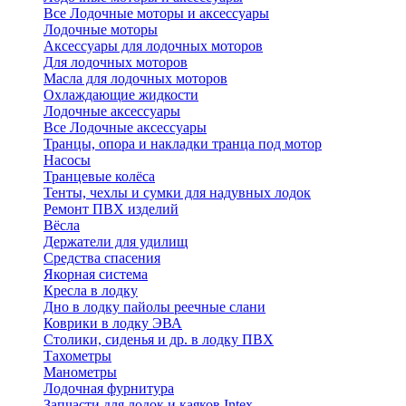
Все Лодочные моторы и аксессуары
Лодочные моторы
Аксессуары для лодочных моторов
Для лодочных моторов
Масла для лодочных моторов
Охлаждающие жидкости
Лодочные аксессуары
Все Лодочные аксессуары
Транцы, опора и накладки транца под мотор
Насосы
Транцевые колёса
Тенты, чехлы и сумки для надувных лодок
Ремонт ПВХ изделий
Вёсла
Держатели для удилищ
Средства спасения
Якорная система
Кресла в лодку
Дно в лодку пайолы реечные слани
Коврики в лодку ЭВА
Столики, сиденья и др. в лодку ПВХ
Тахометры
Манометры
Лодочная фурнитура
Запчасти для лодок и каяков Intex