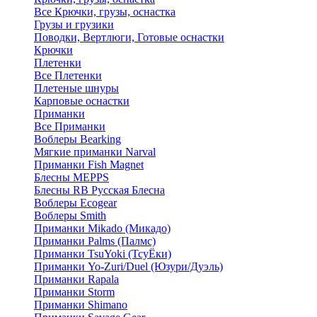
Все Крючки, грузы, оснастка
Грузы и грузики
Поводки, Вертлюги, Готовые оснастки
Крючки
Плетенки
Все Плетенки
Плетеные шнуры
Карповые оснастки
Приманки
Все Приманки
Воблеры Bearking
Мягкие приманки Narval
Приманки Fish Magnet
Блесны MEPPS
Блесны RB Русская Блесна
Воблеры Ecogear
Воблеры Smith
Приманки Mikado (Микадо)
Приманки Palms (Палмс)
Приманки TsuYoki (ТсуЁки)
Приманки Yo-Zuri/Duel (Юзури/Дуэль)
Приманки Rapala
Приманки Storm
Приманки Shimano