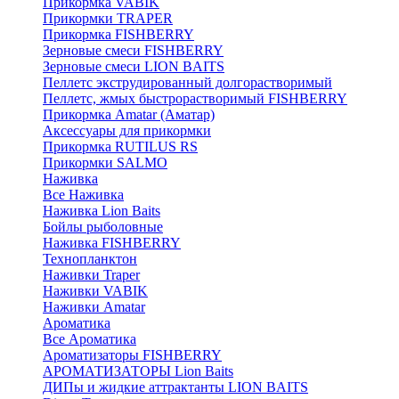
Прикормка VABIK
Прикормки TRAPER
Прикормка FISHBERRY
Зерновые смеси FISHBERRY
Зерновые смеси LION BAITS
Пеллетс экструдированный долгорастворимый
Пеллетс, жмых быстрорастворимый FISHBERRY
Прикормка Amatar (Аматар)
Аксессуары для прикормки
Прикормка RUTILUS RS
Прикормки SALMO
Наживка
Все Наживка
Наживка Lion Baits
Бойлы рыболовные
Наживка FISHBERRY
Технопланктон
Наживки Traper
Наживки VABIK
Наживки Amatar
Ароматика
Все Ароматика
Ароматизаторы FISHBERRY
АРОМАТИЗАТОРЫ Lion Baits
ДИПы и жидкие аттрактанты LION BAITS