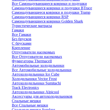
Все Самонадувающиеся коврики и подушки
Самонадувающиеся коврики и подушки BTrace
Самонадувающееся коврики и подушки Tramp
Самонадувающиеся коврики RSP
Самонадувающиеся коврики Golden Shark
Туристические матрасы
Гамаки
Все Гамаки
Без брусков
С брусками
Крепление
Отпугиватели насекомых
Все Отпугиватели насекомых
Фумигаторы Thermacell
Автомобильные холодильники
Все Автомобильные холодильники
Автохолодильники Ice Cube
Холодильники Vector Frost
Автохолодильники Sumitachi
Track Electronics
Автохолодильники Alpicool
Аксессуары для автохолодильников
Спальные мешки
Все Спальные мешки
Спальные мешки Sundays