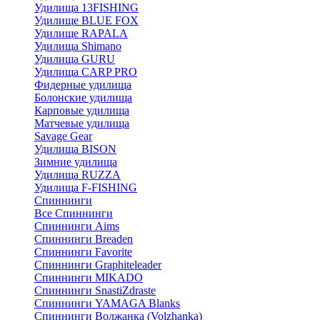
Удилища 13FISHING
Удилище BLUE FOX
Удилище RAPALA
Удилища Shimano
Удилища GURU
Удилища CARP PRO
Фидерные удилища
Болонские удилища
Карповые удилища
Матчевые удилища
Savage Gear
Удилища BISON
Зимние удилища
Удилища RUZZA
Удилища F-FISHING
Спиннинги
Все Спиннинги
Спиннинги Aims
Спиннинги Breaden
Спиннинги Favorite
Спиннинги Graphiteleader
Спиннинги MIKADO
Спиннинги SnastiZdraste
Спиннинги YAMAGA Blanks
Спиннинги Волжанка (Volzhanka)