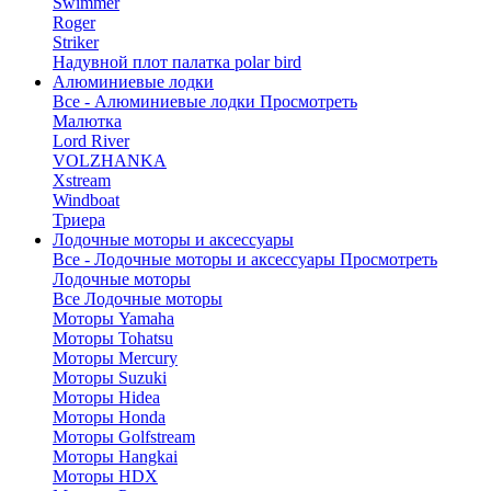
Swimmer
Roger
Striker
Надувной плот палатка polar bird
Алюминиевые лодки
Все - Алюминиевые лодки
Просмотреть
Малютка
Lord River
VOLZHANKA
Xstream
Windboat
Триера
Лодочные моторы и аксессуары
Все - Лодочные моторы и аксессуары
Просмотреть
Лодочные моторы
Все Лодочные моторы
Моторы Yamaha
Моторы Tohatsu
Моторы Mercury
Моторы Suzuki
Моторы Hidea
Моторы Honda
Моторы Golfstream
Моторы Hangkai
Моторы HDX