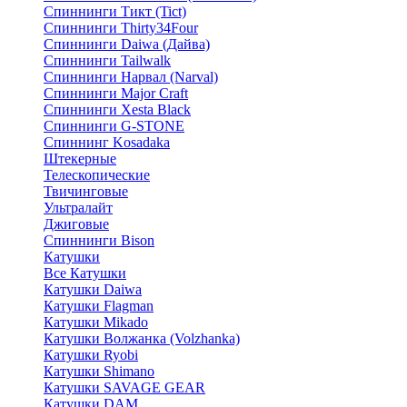
Спиннинги Тикт (Tict)
Спиннинги Thirty34Four
Спиннинги Daiwa (Дайва)
Спиннинги Tailwalk
Спиннинги Нарвал (Narval)
Спиннинги Major Craft
Спиннинги Xesta Black
Спиннинги G-STONE
Спиннинг Kosadaka
Штекерные
Телескопические
Твичинговые
Ультралайт
Джиговые
Спиннинги Bison
Катушки
Все Катушки
Катушки Daiwa
Катушки Flagman
Катушки Mikado
Катушки Волжанка (Volzhanka)
Катушки Ryobi
Катушки Shimano
Катушки SAVAGE GEAR
Катушки DAM