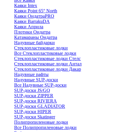
Все Каяки
Каяки Intex
Каяки Point 65° North
Каяки ОндатраPRO
Каяки BarrakuDA
Каяки Априла
Плотики Ондатра
Катамараны Ондатра
Надувные байдарки
Стеклопластиковые лодки
Все Стеклопластиковые лодки
Стеклопластиковые лодки Стелс
Стеклопластиковые лодки Антал
Стеклопластиковые лодки Дакар
Надувные рафты
Надувные SUP-доски
Все Надувные SUP-доски
SUP-доски JS/GQ
SUP-доски ZIPPER
SUP-доски RIVIERA
SUP-доски GLADIATOR
SUP-доски HIPER
SUP-доски Skatinger
Полипропиленовые лодки
Все Полипропиленовые лодки