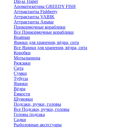
Dip-ы Traper
Ароматизаторы GREEDY FISH
Аттрактанты Fishberry
Аттрактанты VABIK
Аттрактанты Amatar
Прикормочные кораблики
Все Прикормочные кораблики
Boatman
Ящики для хранения, вёдра, сита
Все Ящики для хранения, вёдра, сита
Коробки
Мотыльницы
Рюкзаки
Сита
Сумки
Тубусы
Ящики
Вёдра
Ёмкости
Шумовки
Подсаки, ручки, головы
Все Подсаки, ручки, головы
Головы подсака
Садки
Рыболовные аксессуары