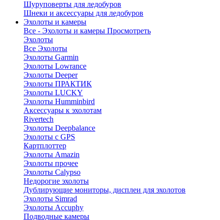
Шуруповерты для ледобуров
Шнеки и аксессуары для ледобуров
Эхолоты и камеры
Все - Эхолоты и камеры
Просмотреть
Эхолоты
Все Эхолоты
Эхолоты Garmin
Эхолоты Lowrance
Эхолоты Deeper
Эхолоты ПРАКТИК
Эхолоты LUCKY
Эхолоты Humminbird
Аксессуары к эхолотам
Rivertech
Эхолоты Deepbalance
Эхолоты с GPS
Картплоттер
Эхолоты Amazin
Эхолоты прочее
Эхолоты Calypso
Недорогие эхолоты
Дублирующие мониторы, дисплеи для эхолотов
Эхолоты Simrad
Эхолоты Accuphy
Подводные камеры