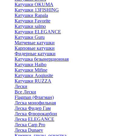
Катушки OKUMA
Катушки 13FISHING
Катушки Rapala
Катушки Favorite
Катушки salmo
Катушки ELEGANCE
Катушки Guru
Матчевые катушки
Карповые катушки
Фидерные катушки
Катушка безынерционная
Катушки Haibo
Катушки Mifine
Катушки Aoqiusite
Катушки RUZZA
Лески
Все Лески
Flagman (Флагман)
Леска монофильная
Леска Фидер Гам
Леска Флюрокарбон
Леска ELEGANCE
Леска Carp Pro
Леска Dunaev
Крючки, грузы, оснастка