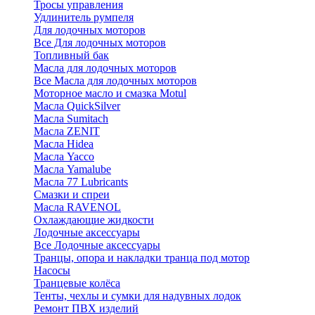
Тросы управления
Удлинитель румпеля
Для лодочных моторов
Все Для лодочных моторов
Топливный бак
Масла для лодочных моторов
Все Масла для лодочных моторов
Моторное масло и смазка Motul
Масла QuickSilver
Масла Sumitach
Масла ZENIT
Масла Hidea
Масла Yacco
Масла Yamalube
Масла 77 Lubricants
Смазки и спреи
Масла RAVENOL
Охлаждающие жидкости
Лодочные аксессуары
Все Лодочные аксессуары
Транцы, опора и накладки транца под мотор
Насосы
Транцевые колёса
Тенты, чехлы и сумки для надувных лодок
Ремонт ПВХ изделий