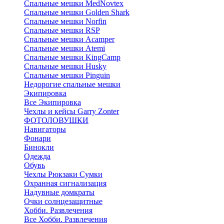
Cпальные мешки MedNovtex
Спальные мешки Golden Shark
Спальные мешки Norfin
Спальные мешки RSP
Спальные мешки Acamper
Спальные мешки Atemi
Спальные мешки KingCamp
Спальные мешки Husky
Спальные мешки Pinguin
Недорогие спальные мешки
Экипировка
Все Экипировка
Чехлы и кейсы Garry Zonter
ФОТОЛОВУШКИ
Навигаторы
Фонари
Бинокли
Одежда
Обувь
Чехлы Рюкзаки Сумки
Охранная сигнализация
Надувные домкраты
Очки солнцезащитные
Хобби. Развлечения
Все Хобби. Развлечения