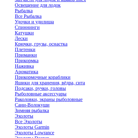
Освещение для лодок
Рыбалка
Все Рыбалка
Удочки и удилища
Спиннинги
Катушки
Лески
Крючки, грузы, оснастка
Плетенки
Приманки
Прикормка
Наживка
Ароматика
Прикормочные кораблики
Ящики для хранения, вёдра, сита
Подсаки, ручки, головы
Рыболовные аксессуары
Раколовки, экраны рыболовные
Сани-Волокуши
Зимняя рыбалка
Эхолоты
Все Эхолоты
Эхолоты Garmin
Эхолоты Lowrance