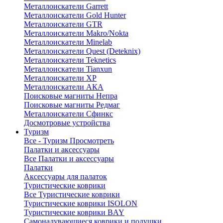
Металлоискатели Garrett
Металлоискатели Gold Hunter
Металлоискатели GTR
Металлоискатели Makro/Nokta
Металлоискатели Minelab
Металлоискатели Quest (Deteknix)
Металлоискатели Teknetics
Металлоискатели Tianxun
Металлоискатели XP
Металлоискатели АКА
Поисковые магниты Непра
Поисковые магниты Редмаг
Металлоискатели Сфинкс
Досмотровые устройства
Туризм
Все - Туризм
Просмотреть
Палатки и аксессуары
Все Палатки и аксессуары
Палатки
Аксессуары для палаток
Туристические коврики
Все Туристические коврики
Туристические коврики ISOLON
Туристические коврики BAY
Самонадувающиеся коврики и подушки