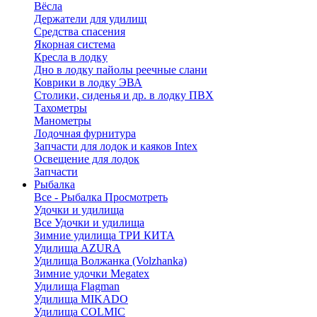
Вёсла
Держатели для удилищ
Средства спасения
Якорная система
Кресла в лодку
Дно в лодку пайолы реечные слани
Коврики в лодку ЭВА
Столики, сиденья и др. в лодку ПВХ
Тахометры
Манометры
Лодочная фурнитура
Запчасти для лодок и каяков Intex
Освещение для лодок
Запчасти
Рыбалка
Все - Рыбалка
Просмотреть
Удочки и удилища
Все Удочки и удилища
Зимние удилища ТРИ КИТА
Удилища AZURA
Удилища Волжанка (Volzhanka)
Зимние удочки Megatex
Удилища Flagman
Удилища MIKADO
Удилища COLMIC