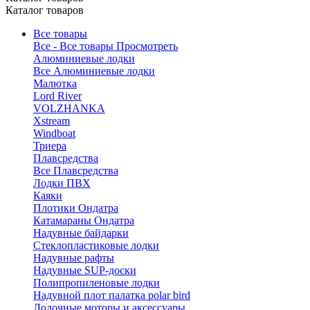
Каталог товаров
Все товары
Все - Все товары
Просмотреть
Алюминиевые лодки
Все Алюминиевые лодки
Малютка
Lord River
VOLZHANKA
Xstream
Windboat
Триера
Плавсредства
Все Плавсредства
Лодки ПВХ
Каяки
Плотики Ондатра
Катамараны Ондатра
Надувные байдарки
Стеклопластиковые лодки
Надувные рафты
Надувные SUP-доски
Полипропиленовые лодки
Надувной плот палатка polar bird
Лодочные моторы и аксессуары