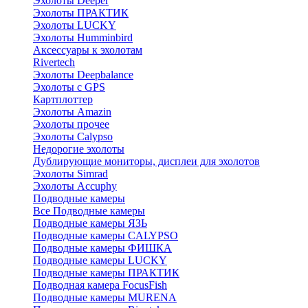
Эхолоты Deeper
Эхолоты ПРАКТИК
Эхолоты LUCKY
Эхолоты Humminbird
Аксессуары к эхолотам
Rivertech
Эхолоты Deepbalance
Эхолоты с GPS
Картплоттер
Эхолоты Amazin
Эхолоты прочее
Эхолоты Calypso
Недорогие эхолоты
Дублирующие мониторы, дисплеи для эхолотов
Эхолоты Simrad
Эхолоты Accuphy
Подводные камеры
Все Подводные камеры
Подводные камеры ЯЗЬ
Подводные камеры CALYPSO
Подводные камеры ФИШКА
Подводные камеры LUCKY
Подводные камеры ПРАКТИК
Подводная камера FocusFish
Подводные камеры MURENA