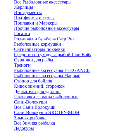
Все Рыболовные аксессуары
Жерлицы
Инструменты
Платформы и столы
Поплавки и Маркеры
Прочие рыболовные аксессуары
Рогатки
Род-поды и буз-бары Carp Pro
Рыболовные кормушки
Сигнализаторы поклёвки
Средство по уходу за рыбой Lion Baits
Сушилки для рыбы
Треноги
Рыболовные аксессуары ELEGANCE
Рыболовные аксессуары Flagman
Стопор для бойлов
Кивок зимний, сторожок
Держатели для удилищ
Раколовки, экраны рыболовные
Сани-Волокуши
Все Сани-Волокуши
Сани-Волокуши ЭКСТРУЗИОН
Зимняя рыбалка
Все Зимняя рыбалка
Ледобуры