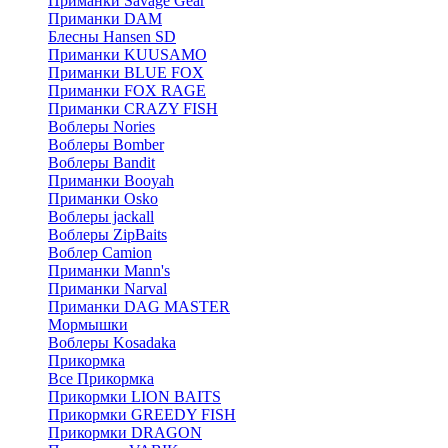
Приманки Savage Gear
Приманки DAM
Блесны Hansen SD
Приманки KUUSAMO
Приманки BLUE FOX
Приманки FOX RAGE
Приманки CRAZY FISH
Воблеры Nories
Воблеры Bomber
Воблеры Bandit
Приманки Booyah
Приманки Osko
Воблеры jackall
Воблеры ZipBaits
Воблер Camion
Приманки Mann's
Приманки Narval
Приманки DAG MASTER
Мормышки
Воблеры Kosadaka
Прикормка
Все Прикормка
Прикормки LION BAITS
Прикормки GREEDY FISH
Прикормки DRAGON