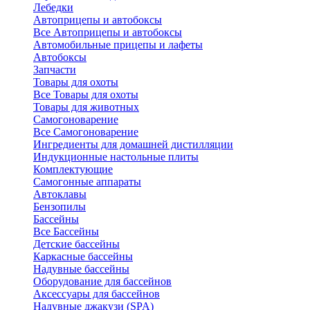
Лебедки
Автоприцепы и автобоксы
Все Автоприцепы и автобоксы
Автомобильные прицепы и лафеты
Автобоксы
Запчасти
Товары для охоты
Все Товары для охоты
Товары для животных
Самогоноварение
Все Самогоноварение
Ингредиенты для домашней дистилляции
Индукционные настольные плиты
Комплектующие
Самогонные аппараты
Автоклавы
Бензопилы
Бассейны
Все Бассейны
Детские бассейны
Каркасные бассейны
Надувные бассейны
Оборудование для бассейнов
Аксессуары для бассейнов
Надувные джакузи (SPA)