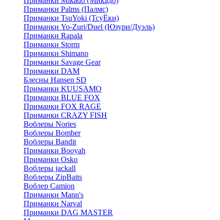
Приманки Mikado (Микадо)
Приманки Palms (Палмс)
Приманки TsuYoki (ТсуЁки)
Приманки Yo-Zuri/Duel (Юзури/Дуэль)
Приманки Rapala
Приманки Storm
Приманки Shimano
Приманки Savage Gear
Приманки DAM
Блесны Hansen SD
Приманки KUUSAMO
Приманки BLUE FOX
Приманки FOX RAGE
Приманки CRAZY FISH
Воблеры Nories
Воблеры Bomber
Воблеры Bandit
Приманки Booyah
Приманки Osko
Воблеры jackall
Воблеры ZipBaits
Воблер Camion
Приманки Mann's
Приманки Narval
Приманки DAG MASTER