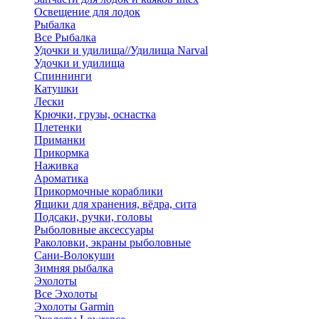
Освещение для лодок
Рыбалка
Все Рыбалка
Удочки и удилища//Удилища Narval
Удочки и удилища
Спиннинги
Катушки
Лески
Крючки, грузы, оснастка
Плетенки
Приманки
Прикормка
Наживка
Ароматика
Прикормочные кораблики
Ящики для хранения, вёдра, сита
Подсаки, ручки, головы
Рыболовные аксессуары
Раколовки, экраны рыболовные
Сани-Волокуши
Зимняя рыбалка
Эхолоты
Все Эхолоты
Эхолоты Garmin