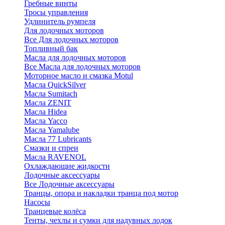
Гребные винты
Тросы управления
Удлинитель румпеля
Для лодочных моторов
Все Для лодочных моторов
Топливный бак
Масла для лодочных моторов
Все Масла для лодочных моторов
Моторное масло и смазка Motul
Масла QuickSilver
Масла Sumitach
Масла ZENIT
Масла Hidea
Масла Yacco
Масла Yamalube
Масла 77 Lubricants
Смазки и спреи
Масла RAVENOL
Охлаждающие жидкости
Лодочные аксессуары
Все Лодочные аксессуары
Транцы, опора и накладки транца под мотор
Насосы
Транцевые колёса
Тенты, чехлы и сумки для надувных лодок