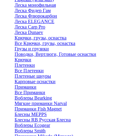
Леска монофильная
Леска Фидер Гам
Леска Флюрокарбон
Леска ELEGANCE
Леска Carp Pro
Леска Dunaev
Крючки, грузы, оснастка
Все Крючки, грузы, оснастка
Грузы и грузики
Поводки, Вертлюги, Готовые оснастки
Крючки
Плетенки
Все Плетенки
Плетеные шнуры
Карповые оснастки
Приманки
Все Приманки
Воблеры Bearking
Мягкие приманки Narval
Приманки Fish Magnet
Блесны MEPPS
Блесны RB Русская Блесна
Воблеры Ecogear
Воблеры Smith