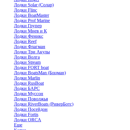
Лодки Solar (Солар)
Лодки Flinc
Лодки BoatMaster
Лодки Prof Marine
Лодки Групер
Лодки Мнев и К
Лодки Феникс
Лодки Reef
Лодки Флагман
Лодки Три Акулы
Лодки Волга
Лодки Stream
Лодки FORT boat
Лодки BoatsMan (Боцман)
Лодки Marlin
Лодки RusBoat
Лодки БАРС
Лодки Муссон
Лодки Поволжья
Лодки RiverBoats (РиверБотс)
Лодки Посейдон
Лодки Fortis
Лодки ORCA
Еще