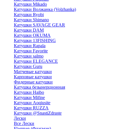
Катушки Mikado
Катушки Волжанка (Volzhanka)
Катушки Ryobi
Катушки Shimano
Катушки SAVAGE GEAR
Катушки DAM
Катушки OKUMA
Катушки 13FISHING
Катушки Rapala
Катушки Favorite
Катушки salmo
Катушки ELEGANCE
Катушки Guru
Матчевые катушки
Карповые катушки
Фидерные катушки
Катушка безынерционная
Катушки Haibo
Катушки Mifine
Катушки Aoqiusite
Катушки RUZZA
Катушки @SnastiZdraste
Лески
Все Лески
Flagman (Флагман)