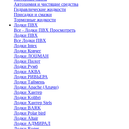
Автохимия и чистящие средства
Гидравлические жидкости
Присадки и смазки
Тормозные жидкости
Лодки ПВХ
Все - Лодки ПВХ
Просмотреть
Лодки ПВХ
Все Лодки ПВХ
Лодки Intex
Лодки Ковчег
Лодки ЛОЦМАН
Лодки Пилот
Лодки Румб
Лодки АКВА
Лодки РИВЬЕРА
Лодки Таймень
Лодки Apache (Апачи)
Лодки Хантер
Лодки Kolibri
Лодки Хантер Stels
Лодки BARK
Лодки Polar bird
Лодки Altair
Лодки АДМИРАЛ
Лодки Roger