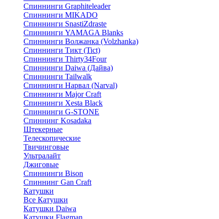
Спиннинги Graphiteleader
Спиннинги MIKADO
Спиннинги SnastiZdraste
Спиннинги YAMAGA Blanks
Спиннинги Волжанка (Volzhanka)
Спиннинги Тикт (Tict)
Спиннинги Thirty34Four
Спиннинги Daiwa (Дайва)
Спиннинги Tailwalk
Спиннинги Нарвал (Narval)
Спиннинги Major Craft
Спиннинги Xesta Black
Спиннинги G-STONE
Спиннинг Kosadaka
Штекерные
Телескопические
Твичинговые
Ультралайт
Джиговые
Спиннинги Bison
Спиннинг Gan Craft
Катушки
Все Катушки
Катушки Daiwa
Катушки Flagman