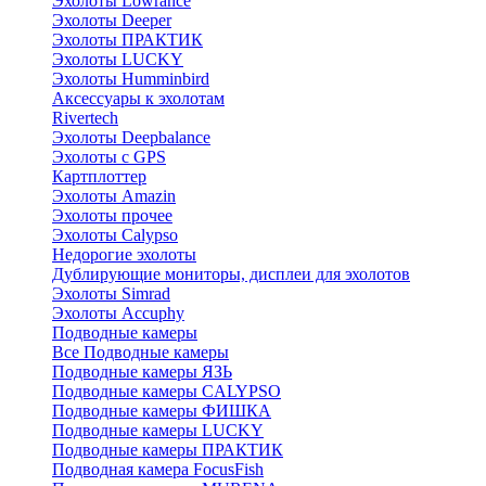
Эхолоты Lowrance
Эхолоты Deeper
Эхолоты ПРАКТИК
Эхолоты LUCKY
Эхолоты Humminbird
Аксессуары к эхолотам
Rivertech
Эхолоты Deepbalance
Эхолоты с GPS
Картплоттер
Эхолоты Amazin
Эхолоты прочее
Эхолоты Calypso
Недорогие эхолоты
Дублирующие мониторы, дисплеи для эхолотов
Эхолоты Simrad
Эхолоты Accuphy
Подводные камеры
Все Подводные камеры
Подводные камеры ЯЗЬ
Подводные камеры CALYPSO
Подводные камеры ФИШКА
Подводные камеры LUCKY
Подводные камеры ПРАКТИК
Подводная камера FocusFish