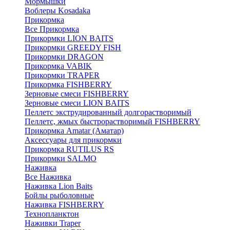
Мормышки
Воблеры Kosadaka
Прикормка
Все Прикормка
Прикормки LION BAITS
Прикормки GREEDY FISH
Прикормки DRAGON
Прикормка VABIK
Прикормки TRAPER
Прикормка FISHBERRY
Зерновые смеси FISHBERRY
Зерновые смеси LION BAITS
Пеллетс экструдированный долгорастворимый
Пеллетс, жмых быстрорастворимый FISHBERRY
Прикормка Amatar (Аматар)
Аксессуары для прикормки
Прикормка RUTILUS RS
Прикормки SALMO
Наживка
Все Наживка
Наживка Lion Baits
Бойлы рыболовные
Наживка FISHBERRY
Технопланктон
Наживки Traper