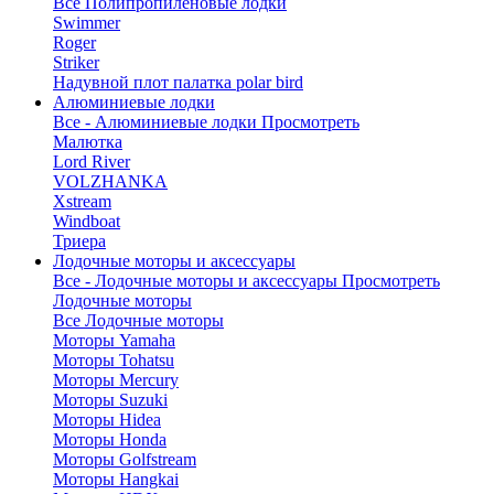
Все Полипропиленовые лодки
Swimmer
Roger
Striker
Надувной плот палатка polar bird
Алюминиевые лодки
Все - Алюминиевые лодки
Просмотреть
Малютка
Lord River
VOLZHANKA
Xstream
Windboat
Триера
Лодочные моторы и аксессуары
Все - Лодочные моторы и аксессуары
Просмотреть
Лодочные моторы
Все Лодочные моторы
Моторы Yamaha
Моторы Tohatsu
Моторы Mercury
Моторы Suzuki
Моторы Hidea
Моторы Honda
Моторы Golfstream
Моторы Hangkai