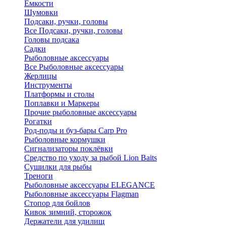
Ёмкости
Шумовки
Подсаки, ручки, головы
Все Подсаки, ручки, головы
Головы подсака
Садки
Рыболовные аксессуары
Все Рыболовные аксессуары
Жерлицы
Инструменты
Платформы и столы
Поплавки и Маркеры
Прочие рыболовные аксессуары
Рогатки
Род-поды и буз-бары Carp Pro
Рыболовные кормушки
Сигнализаторы поклёвки
Средство по уходу за рыбой Lion Baits
Сушилки для рыбы
Треноги
Рыболовные аксессуары ELEGANCE
Рыболовные аксессуары Flagman
Стопор для бойлов
Кивок зимний, сторожок
Держатели для удилищ