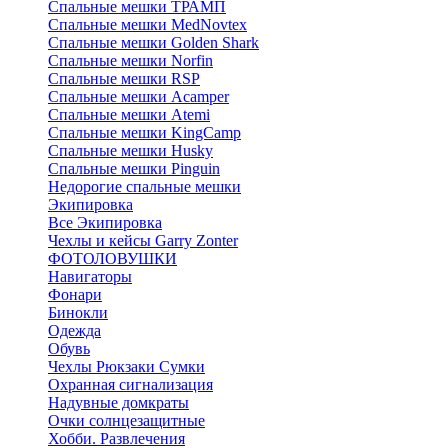
Спальные мешки ТРАМП
Cпальные мешки MedNovtex
Спальные мешки Golden Shark
Спальные мешки Norfin
Спальные мешки RSP
Спальные мешки Acamper
Спальные мешки Atemi
Спальные мешки KingCamp
Спальные мешки Husky
Спальные мешки Pinguin
Недорогие спальные мешки
Экипировка
Все Экипировка
Чехлы и кейсы Garry Zonter
ФОТОЛОВУШКИ
Навигаторы
Фонари
Бинокли
Одежда
Обувь
Чехлы Рюкзаки Сумки
Охранная сигнализация
Надувные домкраты
Очки солнцезащитные
Хобби. Развлечения