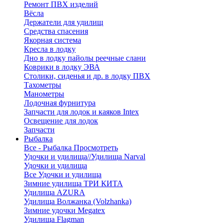
Ремонт ПВХ изделий
Вёсла
Держатели для удилищ
Средства спасения
Якорная система
Кресла в лодку
Дно в лодку пайолы реечные слани
Коврики в лодку ЭВА
Столики, сиденья и др. в лодку ПВХ
Тахометры
Манометры
Лодочная фурнитура
Запчасти для лодок и каяков Intex
Освещение для лодок
Запчасти
Рыбалка
Все - Рыбалка
Просмотреть
Удочки и удилища//Удилища Narval
Удочки и удилища
Все Удочки и удилища
Зимние удилища ТРИ КИТА
Удилища AZURA
Удилища Волжанка (Volzhanka)
Зимние удочки Megatex
Удилища Flagman