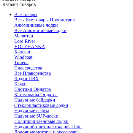
Каталог товаров
Все товары
Все - Все товары
Просмотреть
Алюминиевые лодки
Все Алюминиевые лодки
Малютка
Lord River
VOLZHANKA
Xstream
Windboat
Триера
Плавсредства
Все Плавсредства
Лодки ПВХ
Каяки
Плотики Ондатра
Катамараны Ондатра
Надувные байдарки
Стеклопластиковые лодки
Надувные рафты
Надувные SUP-доски
Полипропиленовые лодки
Надувной плот палатка polar bird
Лодочные моторы и аксессуары