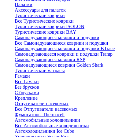
Палатки
Аксессуары для палаток
Туристические коврики
Все Туристические коврики
Туристические коврики ISOLON
Туристические коврики BAY
Самонадувающиеся коврики и подушки
Все Самонадувающиеся коврики и подушки
Самонадувающиеся коврики и подушки BTrace
Самонадувающееся коврики и подушки Tramp
Самонадувающиеся коврики RSP
Самонадувающиеся коврики Golden Shark
Туристические матрасы
Гамаки
Все Гамаки
Без брусков
С брусками
Крепление
Отпугиватели насекомых
Все Отпугиватели насекомых
Фумигаторы Thermacell
Автомобильные холодильники
Все Автомобильные холодильники
Автохолодильники Ice Cube
Холодильники Vector Frost