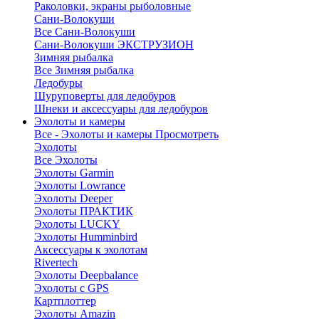
Раколовки, экраны рыболовные
Сани-Волокуши
Все Сани-Волокуши
Сани-Волокуши ЭКСТРУЗИОН
Зимняя рыбалка
Все Зимняя рыбалка
Ледобуры
Шуруповерты для ледобуров
Шнеки и аксессуары для ледобуров
Эхолоты и камеры
Все - Эхолоты и камеры
Просмотреть
Эхолоты
Все Эхолоты
Эхолоты Garmin
Эхолоты Lowrance
Эхолоты Deeper
Эхолоты ПРАКТИК
Эхолоты LUCKY
Эхолоты Humminbird
Аксессуары к эхолотам
Rivertech
Эхолоты Deepbalance
Эхолоты с GPS
Картплоттер
Эхолоты Amazin