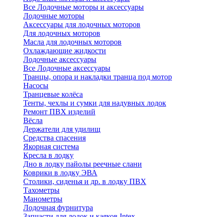
Все Лодочные моторы и аксессуары
Лодочные моторы
Аксессуары для лодочных моторов
Для лодочных моторов
Масла для лодочных моторов
Охлаждающие жидкости
Лодочные аксессуары
Все Лодочные аксессуары
Транцы, опора и накладки транца под мотор
Насосы
Транцевые колёса
Тенты, чехлы и сумки для надувных лодок
Ремонт ПВХ изделий
Вёсла
Держатели для удилищ
Средства спасения
Якорная система
Кресла в лодку
Дно в лодку пайолы реечные слани
Коврики в лодку ЭВА
Столики, сиденья и др. в лодку ПВХ
Тахометры
Манометры
Лодочная фурнитура
Запчасти для лодок и каяков Intex