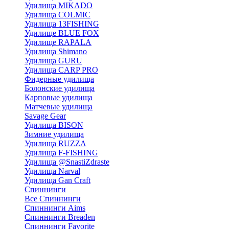
Удилища MIKADO
Удилища COLMIC
Удилища 13FISHING
Удилище BLUE FOX
Удилище RAPALA
Удилища Shimano
Удилища GURU
Удилища CARP PRO
Фидерные удилища
Болонские удилища
Карповые удилища
Матчевые удилища
Savage Gear
Удилища BISON
Зимние удилища
Удилища RUZZA
Удилища F-FISHING
Удилища @SnastiZdraste
Удилища Narval
Удилища Gan Craft
Спиннинги
Все Спиннинги
Спиннинги Aims
Спиннинги Breaden
Спиннинги Favorite