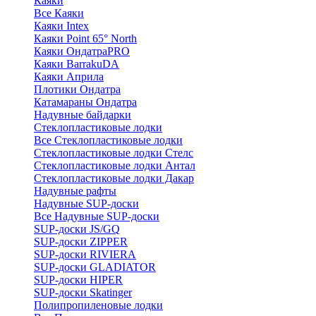
Каяки
Все Каяки
Каяки Intex
Каяки Point 65° North
Каяки ОндатраPRO
Каяки BarrakuDA
Каяки Априла
Плотики Ондатра
Катамараны Ондатра
Надувные байдарки
Стеклопластиковые лодки
Все Стеклопластиковые лодки
Стеклопластиковые лодки Стелс
Стеклопластиковые лодки Антал
Стеклопластиковые лодки Дакар
Надувные рафты
Надувные SUP-доски
Все Надувные SUP-доски
SUP-доски JS/GQ
SUP-доски ZIPPER
SUP-доски RIVIERA
SUP-доски GLADIATOR
SUP-доски HIPER
SUP-доски Skatinger
Полипропиленовые лодки