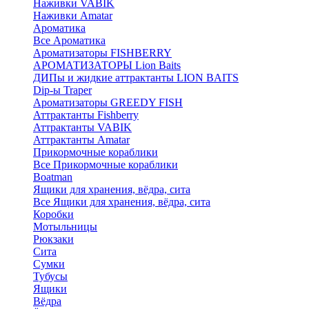
Наживки VABIK
Наживки Amatar
Ароматика
Все Ароматика
Ароматизаторы FISHBERRY
АРОМАТИЗАТОРЫ Lion Baits
ДИПы и жидкие аттрактанты LION BAITS
Dip-ы Traper
Ароматизаторы GREEDY FISH
Аттрактанты Fishberry
Аттрактанты VABIK
Аттрактанты Amatar
Прикормочные кораблики
Все Прикормочные кораблики
Boatman
Ящики для хранения, вёдра, сита
Все Ящики для хранения, вёдра, сита
Коробки
Мотыльницы
Рюкзаки
Сита
Сумки
Тубусы
Ящики
Вёдра