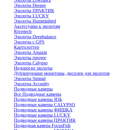
Эхолоты Lowrance
Эхолоты Deeper
Эхолоты ПРАКТИК
Эхолоты LUCKY
Эхолоты Humminbird
Аксессуары к эхолотам
Rivertech
Эхолоты Deepbalance
Эхолоты с GPS
Картплоттер
Эхолоты Amazin
Эхолоты прочее
Эхолоты Calypso
Недорогие эхолоты
Дублирующие мониторы, дисплеи для эхолотов
Эхолоты Simrad
Эхолоты Accuphy
Подводные камеры
Все Подводные камеры
Подводные камеры ЯЗЬ
Подводные камеры CALYPSO
Подводные камеры ФИШКА
Подводные камеры LUCKY
Подводные камеры ПРАКТИК
Подводная камера FocusFish