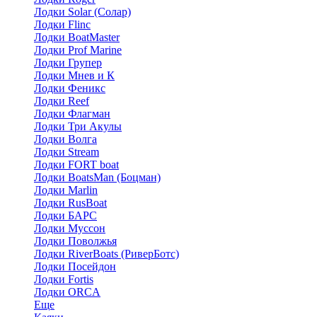
Лодки Solar (Солар)
Лодки Flinc
Лодки BoatMaster
Лодки Prof Marine
Лодки Групер
Лодки Мнев и К
Лодки Феникс
Лодки Reef
Лодки Флагман
Лодки Три Акулы
Лодки Волга
Лодки Stream
Лодки FORT boat
Лодки BoatsMan (Боцман)
Лодки Marlin
Лодки RusBoat
Лодки БАРС
Лодки Муссон
Лодки Поволжья
Лодки RiverBoats (РиверБотс)
Лодки Посейдон
Лодки Fortis
Лодки ORCA
Еще