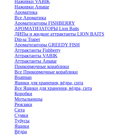
Наживки VABIK
Наживки Amatar
Ароматика
Все Ароматика
Ароматизаторы FISHBERRY
АРОМАТИЗАТОРЫ Lion Baits
ДИПы и жидкие аттрактанты LION BAITS
Dip-ы Traper
Ароматизаторы GREEDY FISH
Аттрактанты Fishberry
Аттрактанты VABIK
Аттрактанты Amatar
Прикормочные кораблики
Все Прикормочные кораблики
Boatman
Ящики для хранения, вёдра, сита
Все Ящики для хранения, вёдра, сита
Коробки
Мотыльницы
Рюкзаки
Сита
Сумки
Тубусы
Ящики
Вёдра