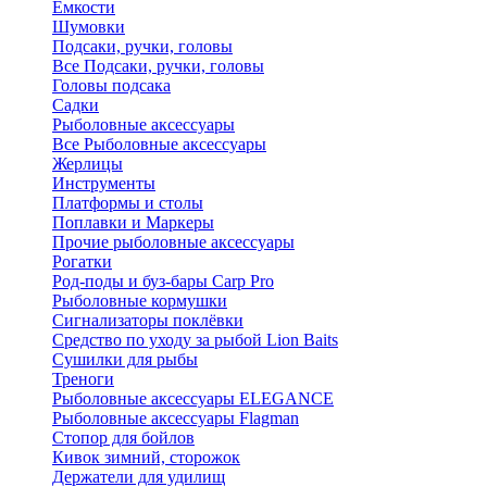
Ёмкости
Шумовки
Подсаки, ручки, головы
Все Подсаки, ручки, головы
Головы подсака
Садки
Рыболовные аксессуары
Все Рыболовные аксессуары
Жерлицы
Инструменты
Платформы и столы
Поплавки и Маркеры
Прочие рыболовные аксессуары
Рогатки
Род-поды и буз-бары Carp Pro
Рыболовные кормушки
Сигнализаторы поклёвки
Средство по уходу за рыбой Lion Baits
Сушилки для рыбы
Треноги
Рыболовные аксессуары ELEGANCE
Рыболовные аксессуары Flagman
Стопор для бойлов
Кивок зимний, сторожок
Держатели для удилищ