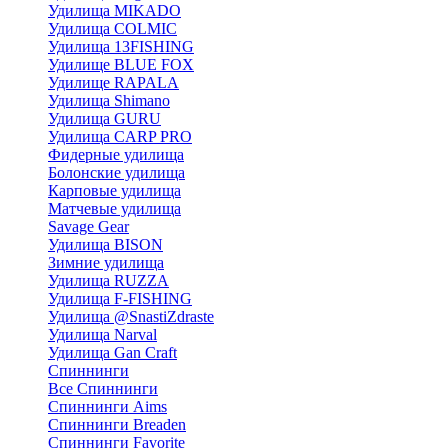
Удилища MIKADO
Удилища COLMIC
Удилища 13FISHING
Удилище BLUE FOX
Удилище RAPALA
Удилища Shimano
Удилища GURU
Удилища CARP PRO
Фидерные удилища
Болонские удилища
Карповые удилища
Матчевые удилища
Savage Gear
Удилища BISON
Зимние удилища
Удилища RUZZA
Удилища F-FISHING
Удилища @SnastiZdraste
Удилища Narval
Удилища Gan Craft
Спиннинги
Все Спиннинги
Спиннинги Aims
Спиннинги Breaden
Спиннинги Favorite