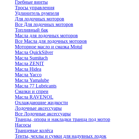
Гребные винты
Тросы управления
Удлинитель румпеля
Для лодочных моторов
Все Для лодочных моторов
Топливный бак
Масла для лодочных моторов
Все Масла для лодочных моторов
Моторное масло и смазка Motul
Масла QuickSilver
Масла Sumitach
Масла ZENIT
Масла Hidea
Масла Yacco
Масла Yamalube
Масла 77 Lubricants
Смазки и спреи
Масла RAVENOL
Охлаждающие жидкости
Лодочные аксессуары
Все Лодочные аксессуары
Транцы, опора и накладки транца под мотор
Насосы
Транцевые колёса
Тенты, чехлы и сумки для надувных лодок