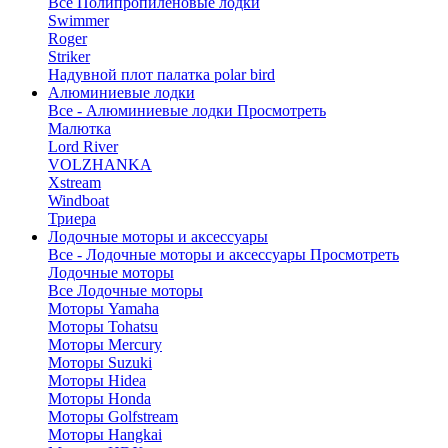
Все Полипропиленовые лодки
Swimmer
Roger
Striker
Надувной плот палатка polar bird
Алюминиевые лодки
Все - Алюминиевые лодки
Просмотреть
Малютка
Lord River
VOLZHANKA
Xstream
Windboat
Триера
Лодочные моторы и аксессуары
Все - Лодочные моторы и аксессуары
Просмотреть
Лодочные моторы
Все Лодочные моторы
Моторы Yamaha
Моторы Tohatsu
Моторы Mercury
Моторы Suzuki
Моторы Hidea
Моторы Honda
Моторы Golfstream
Моторы Hangkai