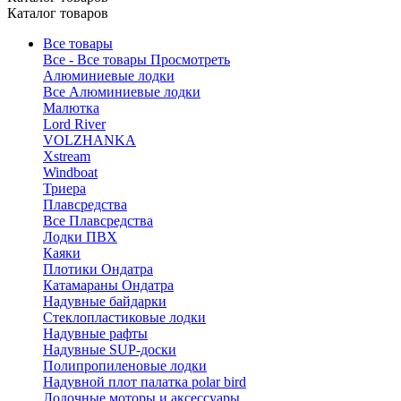
Каталог товаров
Все товары
Все - Все товары
Просмотреть
Алюминиевые лодки
Все Алюминиевые лодки
Малютка
Lord River
VOLZHANKA
Xstream
Windboat
Триера
Плавсредства
Все Плавсредства
Лодки ПВХ
Каяки
Плотики Ондатра
Катамараны Ондатра
Надувные байдарки
Стеклопластиковые лодки
Надувные рафты
Надувные SUP-доски
Полипропиленовые лодки
Надувной плот палатка polar bird
Лодочные моторы и аксессуары