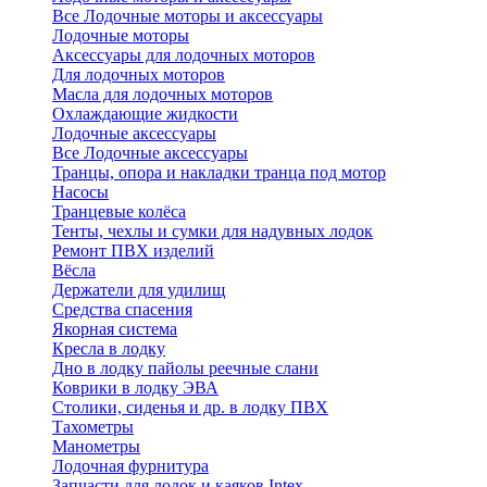
Все Лодочные моторы и аксессуары
Лодочные моторы
Аксессуары для лодочных моторов
Для лодочных моторов
Масла для лодочных моторов
Охлаждающие жидкости
Лодочные аксессуары
Все Лодочные аксессуары
Транцы, опора и накладки транца под мотор
Насосы
Транцевые колёса
Тенты, чехлы и сумки для надувных лодок
Ремонт ПВХ изделий
Вёсла
Держатели для удилищ
Средства спасения
Якорная система
Кресла в лодку
Дно в лодку пайолы реечные слани
Коврики в лодку ЭВА
Столики, сиденья и др. в лодку ПВХ
Тахометры
Манометры
Лодочная фурнитура
Запчасти для лодок и каяков Intex