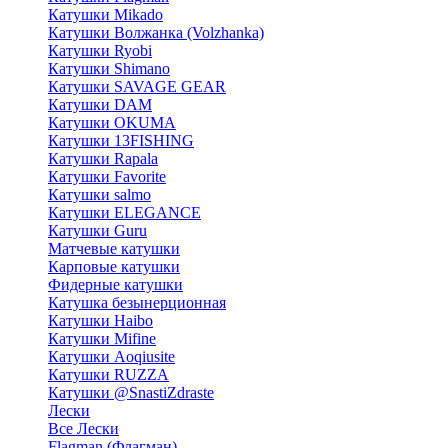
Катушки Mikado
Катушки Волжанка (Volzhanka)
Катушки Ryobi
Катушки Shimano
Катушки SAVAGE GEAR
Катушки DAM
Катушки OKUMA
Катушки 13FISHING
Катушки Rapala
Катушки Favorite
Катушки salmo
Катушки ELEGANCE
Катушки Guru
Матчевые катушки
Карповые катушки
Фидерные катушки
Катушка безынерционная
Катушки Haibo
Катушки Mifine
Катушки Aoqiusite
Катушки RUZZA
Катушки @SnastiZdraste
Лески
Все Лески
Flagman (Флагман)