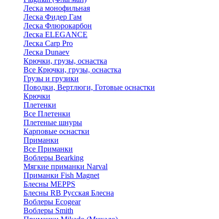
Леска монофильная
Леска Фидер Гам
Леска Флюрокарбон
Леска ELEGANCE
Леска Carp Pro
Леска Dunaev
Крючки, грузы, оснастка
Все Крючки, грузы, оснастка
Грузы и грузики
Поводки, Вертлюги, Готовые оснастки
Крючки
Плетенки
Все Плетенки
Плетеные шнуры
Карповые оснастки
Приманки
Все Приманки
Воблеры Bearking
Мягкие приманки Narval
Приманки Fish Magnet
Блесны MEPPS
Блесны RB Русская Блесна
Воблеры Ecogear
Воблеры Smith