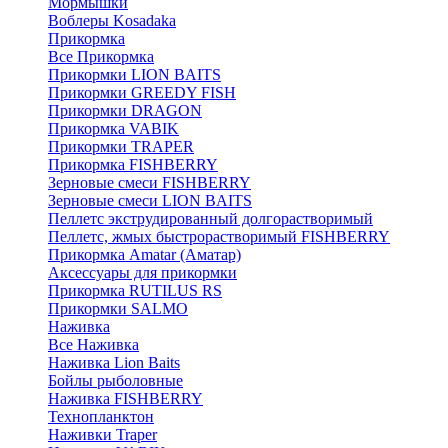
Мормышки
Воблеры Kosadaka
Прикормка
Все Прикормка
Прикормки LION BAITS
Прикормки GREEDY FISH
Прикормки DRAGON
Прикормка VABIK
Прикормки TRAPER
Прикормка FISHBERRY
Зерновые смеси FISHBERRY
Зерновые смеси LION BAITS
Пеллетс экструдированный долгорастворимый
Пеллетс, жмых быстрорастворимый FISHBERRY
Прикормка Amatar (Аматар)
Аксессуары для прикормки
Прикормка RUTILUS RS
Прикормки SALMO
Наживка
Все Наживка
Наживка Lion Baits
Бойлы рыболовные
Наживка FISHBERRY
Технопланктон
Наживки Traper