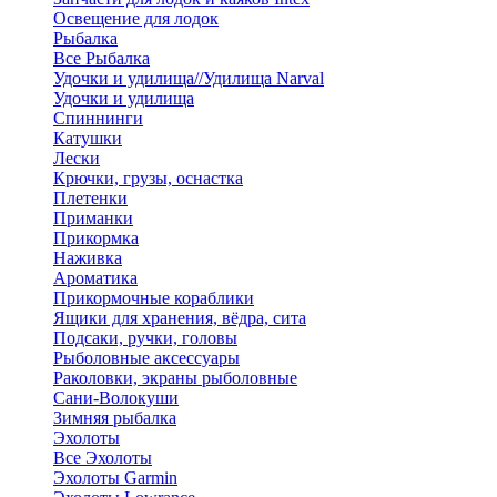
Освещение для лодок
Рыбалка
Все Рыбалка
Удочки и удилища//Удилища Narval
Удочки и удилища
Спиннинги
Катушки
Лески
Крючки, грузы, оснастка
Плетенки
Приманки
Прикормка
Наживка
Ароматика
Прикормочные кораблики
Ящики для хранения, вёдра, сита
Подсаки, ручки, головы
Рыболовные аксессуары
Раколовки, экраны рыболовные
Сани-Волокуши
Зимняя рыбалка
Эхолоты
Все Эхолоты
Эхолоты Garmin