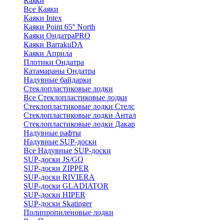
Каяки
Все Каяки
Каяки Intex
Каяки Point 65° North
Каяки ОндатраPRO
Каяки BarrakuDA
Каяки Априла
Плотики Ондатра
Катамараны Ондатра
Надувные байдарки
Стеклопластиковые лодки
Все Стеклопластиковые лодки
Стеклопластиковые лодки Стелс
Стеклопластиковые лодки Антал
Стеклопластиковые лодки Дакар
Надувные рафты
Надувные SUP-доски
Все Надувные SUP-доски
SUP-доски JS/GQ
SUP-доски ZIPPER
SUP-доски RIVIERA
SUP-доски GLADIATOR
SUP-доски HIPER
SUP-доски Skatinger
Полипропиленовые лодки