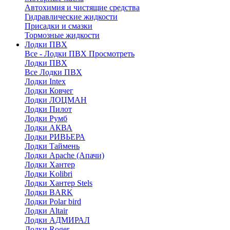
Автохимия и чистящие средства
Гидравлические жидкости
Присадки и смазки
Тормозные жидкости
Лодки ПВХ
Все - Лодки ПВХ
Просмотреть
Лодки ПВХ
Все Лодки ПВХ
Лодки Intex
Лодки Ковчег
Лодки ЛОЦМАН
Лодки Пилот
Лодки Румб
Лодки АКВА
Лодки РИВЬЕРА
Лодки Таймень
Лодки Apache (Апачи)
Лодки Хантер
Лодки Kolibri
Лодки Хантер Stels
Лодки BARK
Лодки Polar bird
Лодки Altair
Лодки АДМИРАЛ
Лодки Roger