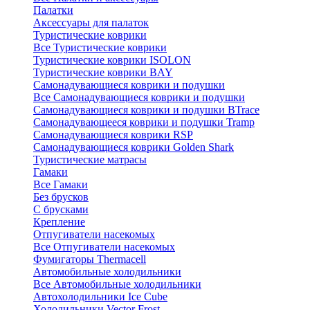
Палатки
Аксессуары для палаток
Туристические коврики
Все Туристические коврики
Туристические коврики ISOLON
Туристические коврики BAY
Самонадувающиеся коврики и подушки
Все Самонадувающиеся коврики и подушки
Самонадувающиеся коврики и подушки BTrace
Самонадувающееся коврики и подушки Tramp
Самонадувающиеся коврики RSP
Самонадувающиеся коврики Golden Shark
Туристические матрасы
Гамаки
Все Гамаки
Без брусков
С брусками
Крепление
Отпугиватели насекомых
Все Отпугиватели насекомых
Фумигаторы Thermacell
Автомобильные холодильники
Все Автомобильные холодильники
Автохолодильники Ice Cube
Холодильники Vector Frost