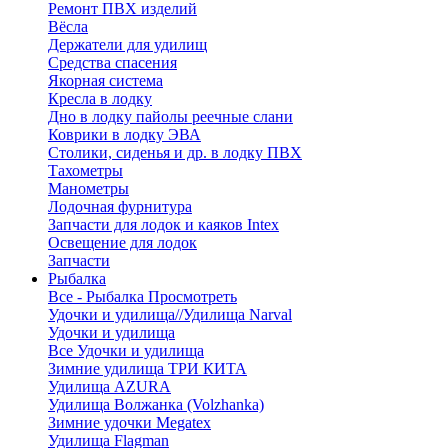
Ремонт ПВХ изделий
Вёсла
Держатели для удилищ
Средства спасения
Якорная система
Кресла в лодку
Дно в лодку пайолы реечные слани
Коврики в лодку ЭВА
Столики, сиденья и др. в лодку ПВХ
Тахометры
Манометры
Лодочная фурнитура
Запчасти для лодок и каяков Intex
Освещение для лодок
Запчасти
Рыбалка
Все - Рыбалка
Просмотреть
Удочки и удилища//Удилища Narval
Удочки и удилища
Все Удочки и удилища
Зимние удилища ТРИ КИТА
Удилища AZURA
Удилища Волжанка (Volzhanka)
Зимние удочки Megatex
Удилища Flagman