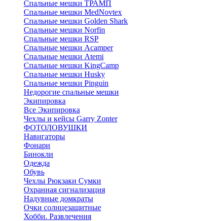
Спальные мешки ТРАМП
Cпальные мешки MedNovtex
Спальные мешки Golden Shark
Спальные мешки Norfin
Спальные мешки RSP
Спальные мешки Acamper
Спальные мешки Atemi
Спальные мешки KingCamp
Спальные мешки Husky
Спальные мешки Pinguin
Недорогие спальные мешки
Экипировка
Все Экипировка
Чехлы и кейсы Garry Zonter
ФОТОЛОВУШКИ
Навигаторы
Фонари
Бинокли
Одежда
Обувь
Чехлы Рюкзаки Сумки
Охранная сигнализация
Надувные домкраты
Очки солнцезащитные
Хобби. Развлечения