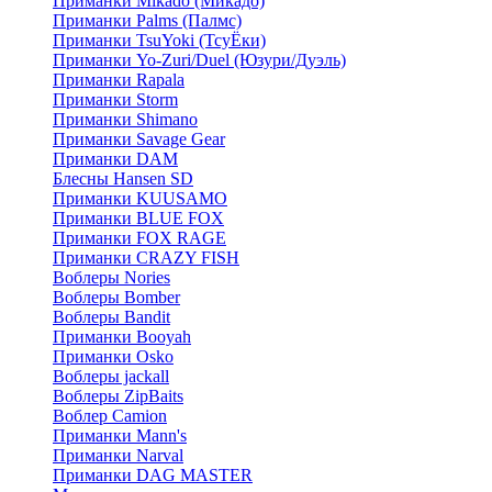
Приманки Mikado (Микадо)
Приманки Palms (Палмс)
Приманки TsuYoki (ТсуЁки)
Приманки Yo-Zuri/Duel (Юзури/Дуэль)
Приманки Rapala
Приманки Storm
Приманки Shimano
Приманки Savage Gear
Приманки DAM
Блесны Hansen SD
Приманки KUUSAMO
Приманки BLUE FOX
Приманки FOX RAGE
Приманки CRAZY FISH
Воблеры Nories
Воблеры Bomber
Воблеры Bandit
Приманки Booyah
Приманки Osko
Воблеры jackall
Воблеры ZipBaits
Воблер Camion
Приманки Mann's
Приманки Narval
Приманки DAG MASTER