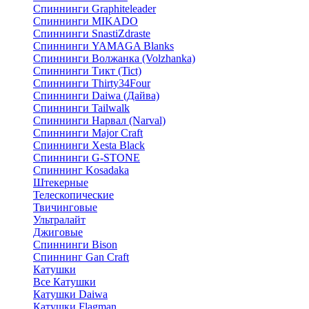
Спиннинги Graphiteleader
Спиннинги MIKADO
Спиннинги SnastiZdraste
Спиннинги YAMAGA Blanks
Спиннинги Волжанка (Volzhanka)
Спиннинги Тикт (Tict)
Спиннинги Thirty34Four
Спиннинги Daiwa (Дайва)
Спиннинги Tailwalk
Спиннинги Нарвал (Narval)
Спиннинги Major Craft
Спиннинги Xesta Black
Спиннинги G-STONE
Спиннинг Kosadaka
Штекерные
Телескопические
Твичинговые
Ультралайт
Джиговые
Спиннинги Bison
Спиннинг Gan Craft
Катушки
Все Катушки
Катушки Daiwa
Катушки Flagman