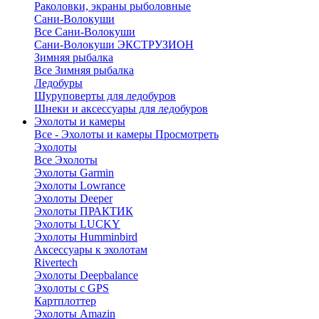
Раколовки, экраны рыболовные
Сани-Волокуши
Все Сани-Волокуши
Сани-Волокуши ЭКСТРУЗИОН
Зимняя рыбалка
Все Зимняя рыбалка
Ледобуры
Шуруповерты для ледобуров
Шнеки и аксессуары для ледобуров
Эхолоты и камеры
Все - Эхолоты и камеры
Просмотреть
Эхолоты
Все Эхолоты
Эхолоты Garmin
Эхолоты Lowrance
Эхолоты Deeper
Эхолоты ПРАКТИК
Эхолоты LUCKY
Эхолоты Humminbird
Аксессуары к эхолотам
Rivertech
Эхолоты Deepbalance
Эхолоты с GPS
Картплоттер
Эхолоты Amazin