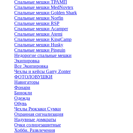
Спальные мешки ТРАМП
Cпальные мешки MedNovtex
Спальные мешки Golden Shark
Спальные мешки Norfin
Спальные мешки RSP
Спальные мешки Acamper
Спальные мешки Atemi
Спальные мешки KingCamp
Спальные мешки Husky
Спальные мешки Pinguin
Недорогие спальные мешки
Экипировка
Все Экипировка
Чехлы и кейсы Garry Zonter
ФОТОЛОВУШКИ
Навигаторы
Фонари
Бинокли
Одежда
Обувь
Чехлы Рюкзаки Сумки
Охранная сигнализация
Надувные домкраты
Очки солнцезащитные
Хобби. Развлечения