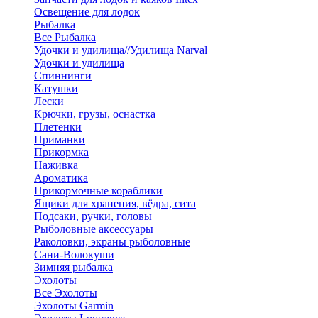
Освещение для лодок
Рыбалка
Все Рыбалка
Удочки и удилища//Удилища Narval
Удочки и удилища
Спиннинги
Катушки
Лески
Крючки, грузы, оснастка
Плетенки
Приманки
Прикормка
Наживка
Ароматика
Прикормочные кораблики
Ящики для хранения, вёдра, сита
Подсаки, ручки, головы
Рыболовные аксессуары
Раколовки, экраны рыболовные
Сани-Волокуши
Зимняя рыбалка
Эхолоты
Все Эхолоты
Эхолоты Garmin