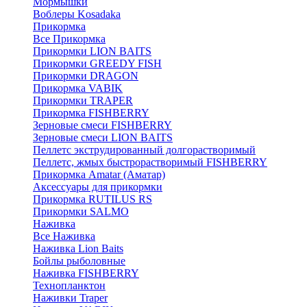
Мормышки
Воблеры Kosadaka
Прикормка
Все Прикормка
Прикормки LION BAITS
Прикормки GREEDY FISH
Прикормки DRAGON
Прикормка VABIK
Прикормки TRAPER
Прикормка FISHBERRY
Зерновые смеси FISHBERRY
Зерновые смеси LION BAITS
Пеллетс экструдированный долгорастворимый
Пеллетс, жмых быстрорастворимый FISHBERRY
Прикормка Amatar (Аматар)
Аксессуары для прикормки
Прикормка RUTILUS RS
Прикормки SALMO
Наживка
Все Наживка
Наживка Lion Baits
Бойлы рыболовные
Наживка FISHBERRY
Технопланктон
Наживки Traper