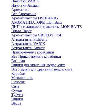
Наживки VABIK
Наживки Amatar
Ароматика
Все Ароматика
Ароматизаторы FISHBERRY
АРОМАТИЗАТОРЫ Lion Baits
ДИПы и жидкие аттрактанты LION BAITS
Dip-ы Traper
Ароматизаторы GREEDY FISH
Аттрактанты Fishberry
Аттрактанты VABIK
Аттрактанты Amatar
Прикормочные кораблики
Все Прикормочные кораблики
Boatman
Ящики для хранения, вёдра, сита
Все Ящики для хранения, вёдра, сита
Коробки
Мотыльницы
Рюкзаки
Сита
Сумки
Тубусы
Ящики
Вёдра