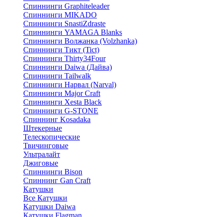
Спиннинги Graphiteleader
Спиннинги MIKADO
Спиннинги SnastiZdraste
Спиннинги YAMAGA Blanks
Спиннинги Волжанка (Volzhanka)
Спиннинги Тикт (Tict)
Спиннинги Thirty34Four
Спиннинги Daiwa (Дайва)
Спиннинги Tailwalk
Спиннинги Нарвал (Narval)
Спиннинги Major Craft
Спиннинги Xesta Black
Спиннинги G-STONE
Спиннинг Kosadaka
Штекерные
Телескопические
Твичинговые
Ультралайт
Джиговые
Спиннинги Bison
Спиннинг Gan Craft
Катушки
Все Катушки
Катушки Daiwa
Катушки Flagman