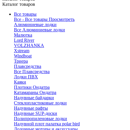
Каталог товаров
Все товары
Все - Все товары
Просмотреть
Алюминиевые лодки
Все Алюминиевые лодки
Малютка
Lord River
VOLZHANKA
Xstream
Windboat
Триера
Плавсредства
Все Плавсредства
Лодки ПВХ
Каяки
Плотики Ондатра
Катамараны Ондатра
Надувные байдарки
Стеклопластиковые лодки
Надувные рафты
Надувные SUP-доски
Полипропиленовые лодки
Надувной плот палатка polar bird
Лодочные моторы и аксессуары