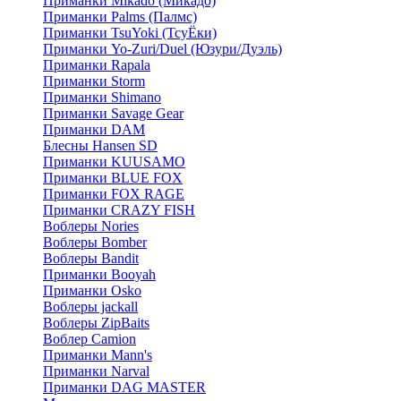
Приманки Mikado (Микадо)
Приманки Palms (Палмс)
Приманки TsuYoki (ТсуЁки)
Приманки Yo-Zuri/Duel (Юзури/Дуэль)
Приманки Rapala
Приманки Storm
Приманки Shimano
Приманки Savage Gear
Приманки DAM
Блесны Hansen SD
Приманки KUUSAMO
Приманки BLUE FOX
Приманки FOX RAGE
Приманки CRAZY FISH
Воблеры Nories
Воблеры Bomber
Воблеры Bandit
Приманки Booyah
Приманки Osko
Воблеры jackall
Воблеры ZipBaits
Воблер Camion
Приманки Mann's
Приманки Narval
Приманки DAG MASTER