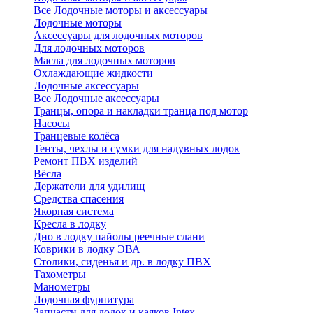
Все Лодочные моторы и аксессуары
Лодочные моторы
Аксессуары для лодочных моторов
Для лодочных моторов
Масла для лодочных моторов
Охлаждающие жидкости
Лодочные аксессуары
Все Лодочные аксессуары
Транцы, опора и накладки транца под мотор
Насосы
Транцевые колёса
Тенты, чехлы и сумки для надувных лодок
Ремонт ПВХ изделий
Вёсла
Держатели для удилищ
Средства спасения
Якорная система
Кресла в лодку
Дно в лодку пайолы реечные слани
Коврики в лодку ЭВА
Столики, сиденья и др. в лодку ПВХ
Тахометры
Манометры
Лодочная фурнитура
Запчасти для лодок и каяков Intex