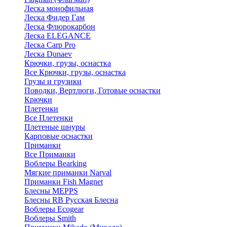
Леска монофильная
Леска Фидер Гам
Леска Флюрокарбон
Леска ELEGANCE
Леска Carp Pro
Леска Dunaev
Крючки, грузы, оснастка
Все Крючки, грузы, оснастка
Грузы и грузики
Поводки, Вертлюги, Готовые оснастки
Крючки
Плетенки
Все Плетенки
Плетеные шнуры
Карповые оснастки
Приманки
Все Приманки
Воблеры Bearking
Мягкие приманки Narval
Приманки Fish Magnet
Блесны MEPPS
Блесны RB Русская Блесна
Воблеры Ecogear
Воблеры Smith