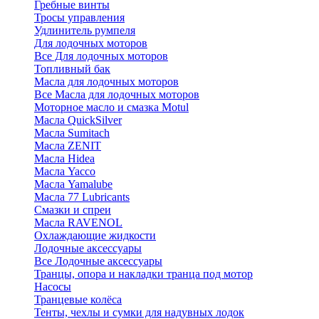
Гребные винты
Тросы управления
Удлинитель румпеля
Для лодочных моторов
Все Для лодочных моторов
Топливный бак
Масла для лодочных моторов
Все Масла для лодочных моторов
Моторное масло и смазка Motul
Масла QuickSilver
Масла Sumitach
Масла ZENIT
Масла Hidea
Масла Yacco
Масла Yamalube
Масла 77 Lubricants
Смазки и спреи
Масла RAVENOL
Охлаждающие жидкости
Лодочные аксессуары
Все Лодочные аксессуары
Транцы, опора и накладки транца под мотор
Насосы
Транцевые колёса
Тенты, чехлы и сумки для надувных лодок