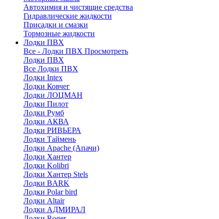
Автохимия и чистящие средства
Гидравлические жидкости
Присадки и смазки
Тормозные жидкости
Лодки ПВХ
Все - Лодки ПВХ
Просмотреть
Лодки ПВХ
Все Лодки ПВХ
Лодки Intex
Лодки Ковчег
Лодки ЛОЦМАН
Лодки Пилот
Лодки Румб
Лодки АКВА
Лодки РИВЬЕРА
Лодки Таймень
Лодки Apache (Апачи)
Лодки Хантер
Лодки Kolibri
Лодки Хантер Stels
Лодки BARK
Лодки Polar bird
Лодки Altair
Лодки АДМИРАЛ
Лодки Roger