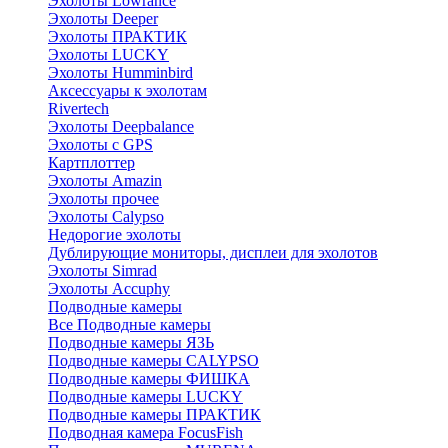
Эхолоты Lowrance
Эхолоты Deeper
Эхолоты ПРАКТИК
Эхолоты LUCKY
Эхолоты Humminbird
Аксессуары к эхолотам
Rivertech
Эхолоты Deepbalance
Эхолоты с GPS
Картплоттер
Эхолоты Amazin
Эхолоты прочее
Эхолоты Calypso
Недорогие эхолоты
Дублирующие мониторы, дисплеи для эхолотов
Эхолоты Simrad
Эхолоты Accuphy
Подводные камеры
Все Подводные камеры
Подводные камеры ЯЗЬ
Подводные камеры CALYPSO
Подводные камеры ФИШКА
Подводные камеры LUCKY
Подводные камеры ПРАКТИК
Подводная камера FocusFish