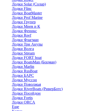
Лодки Solar (Солар)
Лодки Flinc
Лодки BoatMaster
Лодки Prof Marine
Лодки Групер
Лодки Мнев и К
Лодки Феникс
Лодки Reef
Лодки Флагман
Лодки Три Акулы
Лодки Волга
Лодки Stream
Лодки FORT boat
Лодки BoatsMan (Боцман)
Лодки Marlin
Лодки RusBoat
Лодки БАРС
Лодки Муссон
Лодки Поволжья
Лодки RiverBoats (РиверБотс)
Лодки Посейдон
Лодки Fortis
Лодки ORCA
Еще