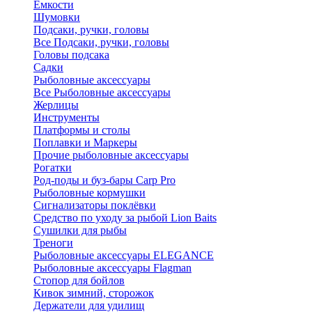
Ёмкости
Шумовки
Подсаки, ручки, головы
Все Подсаки, ручки, головы
Головы подсака
Садки
Рыболовные аксессуары
Все Рыболовные аксессуары
Жерлицы
Инструменты
Платформы и столы
Поплавки и Маркеры
Прочие рыболовные аксессуары
Рогатки
Род-поды и буз-бары Carp Pro
Рыболовные кормушки
Сигнализаторы поклёвки
Средство по уходу за рыбой Lion Baits
Сушилки для рыбы
Треноги
Рыболовные аксессуары ELEGANCE
Рыболовные аксессуары Flagman
Стопор для бойлов
Кивок зимний, сторожок
Держатели для удилищ