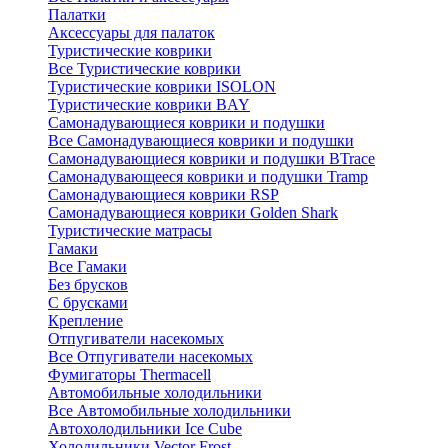
Палатки
Аксессуары для палаток
Туристические коврики
Все Туристические коврики
Туристические коврики ISOLON
Туристические коврики BAY
Самонадувающиеся коврики и подушки
Все Самонадувающиеся коврики и подушки
Самонадувающиеся коврики и подушки BTrace
Самонадувающееся коврики и подушки Tramp
Самонадувающиеся коврики RSP
Самонадувающиеся коврики Golden Shark
Туристические матрасы
Гамаки
Все Гамаки
Без брусков
С брусками
Крепление
Отпугиватели насекомых
Все Отпугиватели насекомых
Фумигаторы Thermacell
Автомобильные холодильники
Все Автомобильные холодильники
Автохолодильники Ice Cube
Холодильники Vector Frost