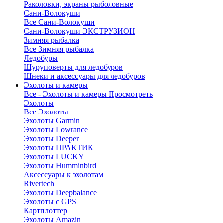
Раколовки, экраны рыболовные
Сани-Волокуши
Все Сани-Волокуши
Сани-Волокуши ЭКСТРУЗИОН
Зимняя рыбалка
Все Зимняя рыбалка
Ледобуры
Шуруповерты для ледобуров
Шнеки и аксессуары для ледобуров
Эхолоты и камеры
Все - Эхолоты и камеры
Просмотреть
Эхолоты
Все Эхолоты
Эхолоты Garmin
Эхолоты Lowrance
Эхолоты Deeper
Эхолоты ПРАКТИК
Эхолоты LUCKY
Эхолоты Humminbird
Аксессуары к эхолотам
Rivertech
Эхолоты Deepbalance
Эхолоты с GPS
Картплоттер
Эхолоты Amazin