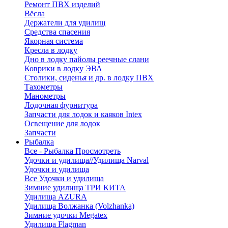
Ремонт ПВХ изделий
Вёсла
Держатели для удилищ
Средства спасения
Якорная система
Кресла в лодку
Дно в лодку пайолы реечные слани
Коврики в лодку ЭВА
Столики, сиденья и др. в лодку ПВХ
Тахометры
Манометры
Лодочная фурнитура
Запчасти для лодок и каяков Intex
Освещение для лодок
Запчасти
Рыбалка
Все - Рыбалка
Просмотреть
Удочки и удилища//Удилища Narval
Удочки и удилища
Все Удочки и удилища
Зимние удилища ТРИ КИТА
Удилища AZURA
Удилища Волжанка (Volzhanka)
Зимние удочки Megatex
Удилища Flagman