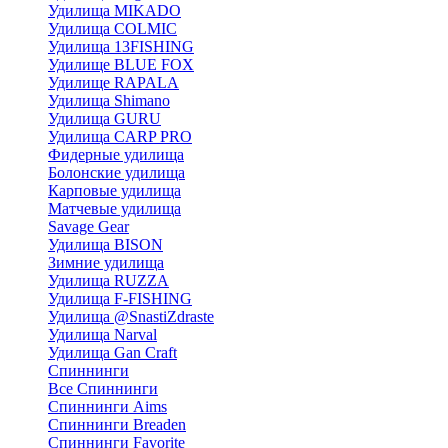
Удилища MIKADO
Удилища COLMIC
Удилища 13FISHING
Удилище BLUE FOX
Удилище RAPALA
Удилища Shimano
Удилища GURU
Удилища CARP PRO
Фидерные удилища
Болонские удилища
Карповые удилища
Матчевые удилища
Savage Gear
Удилища BISON
Зимние удилища
Удилища RUZZA
Удилища F-FISHING
Удилища @SnastiZdraste
Удилища Narval
Удилища Gan Craft
Спиннинги
Все Спиннинги
Спиннинги Aims
Спиннинги Breaden
Спиннинги Favorite