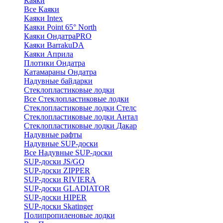
Каяки
Все Каяки
Каяки Intex
Каяки Point 65° North
Каяки ОндатраPRO
Каяки BarrakuDA
Каяки Априла
Плотики Ондатра
Катамараны Ондатра
Надувные байдарки
Стеклопластиковые лодки
Все Стеклопластиковые лодки
Стеклопластиковые лодки Стелс
Стеклопластиковые лодки Антал
Стеклопластиковые лодки Дакар
Надувные рафты
Надувные SUP-доски
Все Надувные SUP-доски
SUP-доски JS/GQ
SUP-доски ZIPPER
SUP-доски RIVIERA
SUP-доски GLADIATOR
SUP-доски HIPER
SUP-доски Skatinger
Полипропиленовые лодки