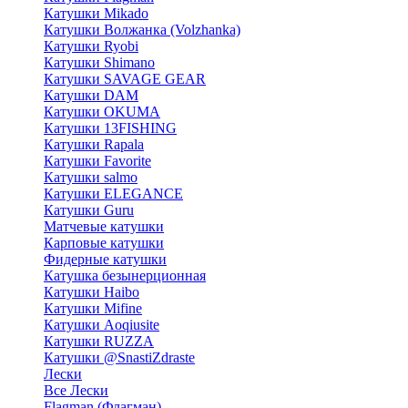
Катушки Mikado
Катушки Волжанка (Volzhanka)
Катушки Ryobi
Катушки Shimano
Катушки SAVAGE GEAR
Катушки DAM
Катушки OKUMA
Катушки 13FISHING
Катушки Rapala
Катушки Favorite
Катушки salmo
Катушки ELEGANCE
Катушки Guru
Матчевые катушки
Карповые катушки
Фидерные катушки
Катушка безынерционная
Катушки Haibo
Катушки Mifine
Катушки Aoqiusite
Катушки RUZZA
Катушки @SnastiZdraste
Лески
Все Лески
Flagman (Флагман)