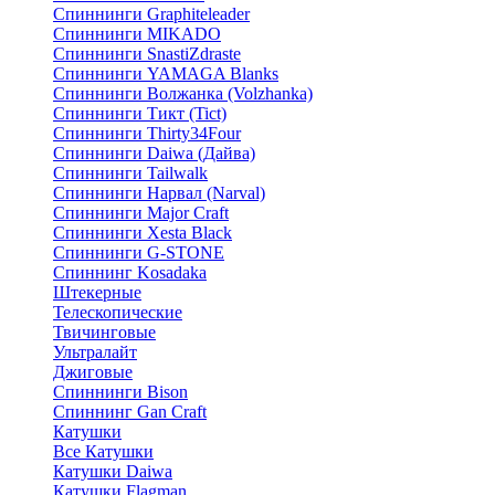
Спиннинги Graphiteleader
Спиннинги MIKADO
Спиннинги SnastiZdraste
Спиннинги YAMAGA Blanks
Спиннинги Волжанка (Volzhanka)
Спиннинги Тикт (Tict)
Спиннинги Thirty34Four
Спиннинги Daiwa (Дайва)
Спиннинги Tailwalk
Спиннинги Нарвал (Narval)
Спиннинги Major Craft
Спиннинги Xesta Black
Спиннинги G-STONE
Спиннинг Kosadaka
Штекерные
Телескопические
Твичинговые
Ультралайт
Джиговые
Спиннинги Bison
Спиннинг Gan Craft
Катушки
Все Катушки
Катушки Daiwa
Катушки Flagman