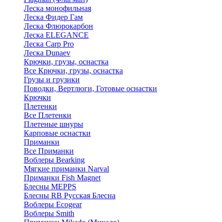
Леска монофильная
Леска Фидер Гам
Леска Флюрокарбон
Леска ELEGANCE
Леска Carp Pro
Леска Dunaev
Крючки, грузы, оснастка
Все Крючки, грузы, оснастка
Грузы и грузики
Поводки, Вертлюги, Готовые оснастки
Крючки
Плетенки
Все Плетенки
Плетеные шнуры
Карповые оснастки
Приманки
Все Приманки
Воблеры Bearking
Мягкие приманки Narval
Приманки Fish Magnet
Блесны MEPPS
Блесны RB Русская Блесна
Воблеры Ecogear
Воблеры Smith