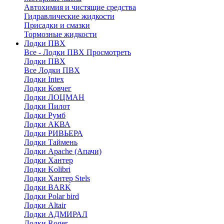
Автохимия и чистящие средства
Гидравлические жидкости
Присадки и смазки
Тормозные жидкости
Лодки ПВХ
Все - Лодки ПВХ
Просмотреть
Лодки ПВХ
Все Лодки ПВХ
Лодки Intex
Лодки Ковчег
Лодки ЛОЦМАН
Лодки Пилот
Лодки Румб
Лодки АКВА
Лодки РИВЬЕРА
Лодки Таймень
Лодки Apache (Апачи)
Лодки Хантер
Лодки Kolibri
Лодки Хантер Stels
Лодки BARK
Лодки Polar bird
Лодки Altair
Лодки АДМИРАЛ
Лодки Roger