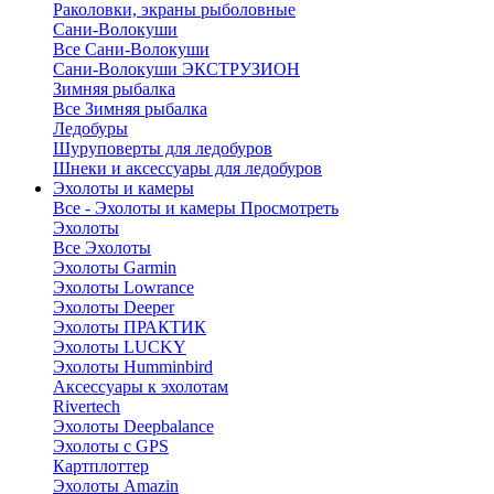
Раколовки, экраны рыболовные
Сани-Волокуши
Все Сани-Волокуши
Сани-Волокуши ЭКСТРУЗИОН
Зимняя рыбалка
Все Зимняя рыбалка
Ледобуры
Шуруповерты для ледобуров
Шнеки и аксессуары для ледобуров
Эхолоты и камеры
Все - Эхолоты и камеры
Просмотреть
Эхолоты
Все Эхолоты
Эхолоты Garmin
Эхолоты Lowrance
Эхолоты Deeper
Эхолоты ПРАКТИК
Эхолоты LUCKY
Эхолоты Humminbird
Аксессуары к эхолотам
Rivertech
Эхолоты Deepbalance
Эхолоты с GPS
Картплоттер
Эхолоты Amazin