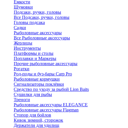
Ёмкости
Шумовки
Подсаки, ручки, головы
Все Подсаки, ручки, головы
Головы подсака
Садки
Рыболовные аксессуары
Все Рыболовные аксессуары
Жерлицы
Инструменты
Платформы и столы
Поплавки и Маркеры
Прочие рыболовные аксессуары
Рогатки
Род-поды и буз-бары Carp Pro
Рыболовные кормушки
Сигнализаторы поклёвки
Средство по уходу за рыбой Lion Baits
Сушилки для рыбы
Треноги
Рыболовные аксессуары ELEGANCE
Рыболовные аксессуары Flagman
Стопор для бойлов
Кивок зимний, сторожок
Держатели для удилищ