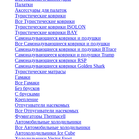
Палатки
Аксессуары для палаток
Туристические коврики
Все Туристические коврики
Туристические коврики ISOLON
Туристические коврики BAY
Самонадувающиеся коврики и подушки
Все Самонадувающиеся коврики и подушки
Самонадувающиеся коврики и подушки BTrace
Самонадувающееся коврики и подушки Tramp
Самонадувающиеся коврики RSP
Самонадувающиеся коврики Golden Shark
Туристические матрасы
Гамаки
Все Гамаки
Без брусков
С брусками
Крепление
Отпугиватели насекомых
Все Отпугиватели насекомых
Фумигаторы Thermacell
Автомобильные холодильники
Все Автомобильные холодильники
Автохолодильники Ice Cube
Холодильники Vector Frost