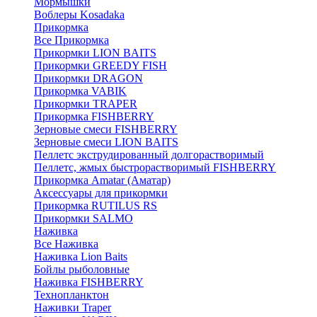
Мормышки
Воблеры Kosadaka
Прикормка
Все Прикормка
Прикормки LION BAITS
Прикормки GREEDY FISH
Прикормки DRAGON
Прикормка VABIK
Прикормки TRAPER
Прикормка FISHBERRY
Зерновые смеси FISHBERRY
Зерновые смеси LION BAITS
Пеллетс экструдированный долгорастворимый
Пеллетс, жмых быстрорастворимый FISHBERRY
Прикормка Amatar (Аматар)
Аксессуары для прикормки
Прикормка RUTILUS RS
Прикормки SALMO
Наживка
Все Наживка
Наживка Lion Baits
Бойлы рыболовные
Наживка FISHBERRY
Технопланктон
Наживки Traper