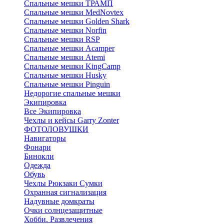
Спальные мешки ТРАМП
Cпальные мешки MedNovtex
Спальные мешки Golden Shark
Спальные мешки Norfin
Спальные мешки RSP
Спальные мешки Acamper
Спальные мешки Atemi
Спальные мешки KingCamp
Спальные мешки Husky
Спальные мешки Pinguin
Недорогие спальные мешки
Экипировка
Все Экипировка
Чехлы и кейсы Garry Zonter
ФОТОЛОВУШКИ
Навигаторы
Фонари
Бинокли
Одежда
Обувь
Чехлы Рюкзаки Сумки
Охранная сигнализация
Надувные домкраты
Очки солнцезащитные
Хобби. Развлечения