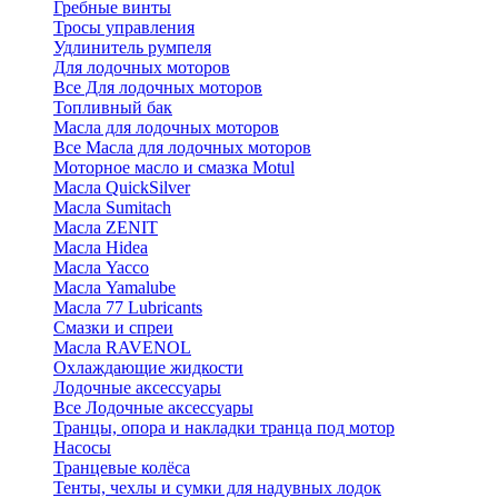
Гребные винты
Тросы управления
Удлинитель румпеля
Для лодочных моторов
Все Для лодочных моторов
Топливный бак
Масла для лодочных моторов
Все Масла для лодочных моторов
Моторное масло и смазка Motul
Масла QuickSilver
Масла Sumitach
Масла ZENIT
Масла Hidea
Масла Yacco
Масла Yamalube
Масла 77 Lubricants
Смазки и спреи
Масла RAVENOL
Охлаждающие жидкости
Лодочные аксессуары
Все Лодочные аксессуары
Транцы, опора и накладки транца под мотор
Насосы
Транцевые колёса
Тенты, чехлы и сумки для надувных лодок