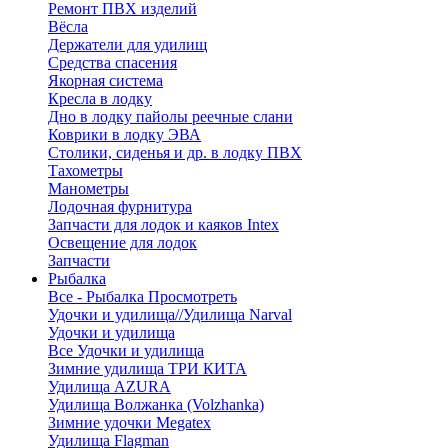
Ремонт ПВХ изделий
Вёсла
Держатели для удилищ
Средства спасения
Якорная система
Кресла в лодку
Дно в лодку пайолы реечные слани
Коврики в лодку ЭВА
Столики, сиденья и др. в лодку ПВХ
Тахометры
Манометры
Лодочная фурнитура
Запчасти для лодок и каяков Intex
Освещение для лодок
Запчасти
Рыбалка
Все - Рыбалка
Просмотреть
Удочки и удилища//Удилища Narval
Удочки и удилища
Все Удочки и удилища
Зимние удилища ТРИ КИТА
Удилища AZURA
Удилища Волжанка (Volzhanka)
Зимние удочки Megatex
Удилища Flagman