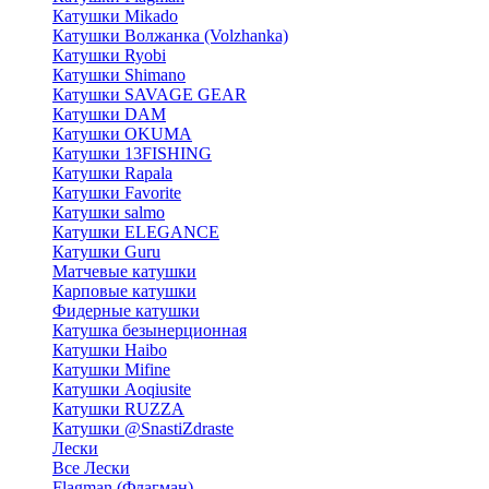
Катушки Mikado
Катушки Волжанка (Volzhanka)
Катушки Ryobi
Катушки Shimano
Катушки SAVAGE GEAR
Катушки DAM
Катушки OKUMA
Катушки 13FISHING
Катушки Rapala
Катушки Favorite
Катушки salmo
Катушки ELEGANCE
Катушки Guru
Матчевые катушки
Карповые катушки
Фидерные катушки
Катушка безынерционная
Катушки Haibo
Катушки Mifine
Катушки Aoqiusite
Катушки RUZZA
Катушки @SnastiZdraste
Лески
Все Лески
Flagman (Флагман)