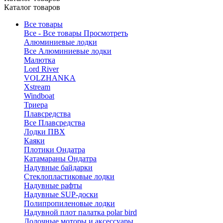
Каталог товаров
Все товары
Все - Все товары
Просмотреть
Алюминиевые лодки
Все Алюминиевые лодки
Малютка
Lord River
VOLZHANKA
Xstream
Windboat
Триера
Плавсредства
Все Плавсредства
Лодки ПВХ
Каяки
Плотики Ондатра
Катамараны Ондатра
Надувные байдарки
Стеклопластиковые лодки
Надувные рафты
Надувные SUP-доски
Полипропиленовые лодки
Надувной плот палатка polar bird
Лодочные моторы и аксессуары