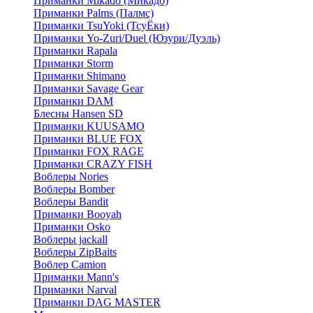
Приманки Mikado (Микадо)
Приманки Palms (Палмс)
Приманки TsuYoki (ТсуЁки)
Приманки Yo-Zuri/Duel (Юзури/Дуэль)
Приманки Rapala
Приманки Storm
Приманки Shimano
Приманки Savage Gear
Приманки DAM
Блесны Hansen SD
Приманки KUUSAMO
Приманки BLUE FOX
Приманки FOX RAGE
Приманки CRAZY FISH
Воблеры Nories
Воблеры Bomber
Воблеры Bandit
Приманки Booyah
Приманки Osko
Воблеры jackall
Воблеры ZipBaits
Воблер Camion
Приманки Mann's
Приманки Narval
Приманки DAG MASTER