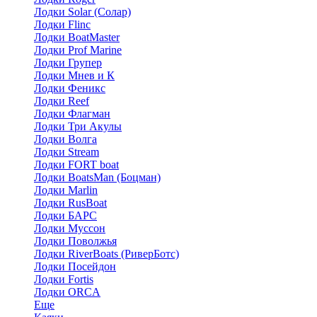
Лодки Solar (Солар)
Лодки Flinc
Лодки BoatMaster
Лодки Prof Marine
Лодки Групер
Лодки Мнев и К
Лодки Феникс
Лодки Reef
Лодки Флагман
Лодки Три Акулы
Лодки Волга
Лодки Stream
Лодки FORT boat
Лодки BoatsMan (Боцман)
Лодки Marlin
Лодки RusBoat
Лодки БАРС
Лодки Муссон
Лодки Поволжья
Лодки RiverBoats (РиверБотс)
Лодки Посейдон
Лодки Fortis
Лодки ORCA
Еще