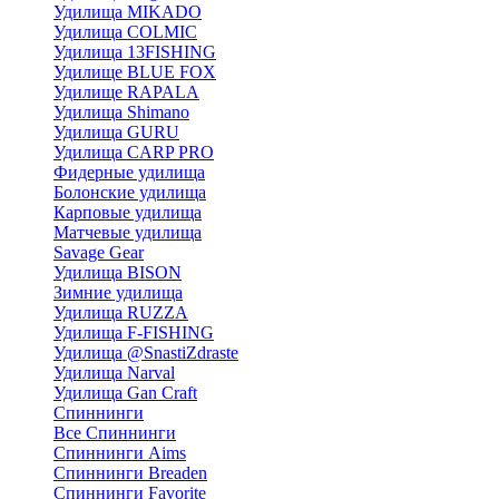
Удилища MIKADO
Удилища COLMIC
Удилища 13FISHING
Удилище BLUE FOX
Удилище RAPALA
Удилища Shimano
Удилища GURU
Удилища CARP PRO
Фидерные удилища
Болонские удилища
Карповые удилища
Матчевые удилища
Savage Gear
Удилища BISON
Зимние удилища
Удилища RUZZA
Удилища F-FISHING
Удилища @SnastiZdraste
Удилища Narval
Удилища Gan Craft
Спиннинги
Все Спиннинги
Спиннинги Aims
Спиннинги Breaden
Спиннинги Favorite