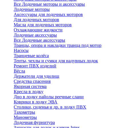
Все Лодочные моторы и аксессуары
Лодочные моторы
Аксессуары для лодочных моторов
Для лодочных моторов
Масла для лодочных моторов
Охлаждающие жидкости
Лодочные аксессуары
Все Лодочные аксессуары
Транцы, опора и накладки транца под мотор
Насосы
Транцевые колёса
Тенты, чехлы и сумки для надувных лодок
Ремонт ПВХ изделий
Вёсла
Держатели для удилищ
Средства спасения
Якорная система
Кресла в лодку
Дно в лодку пайолы реечные слани
Коврики в лодку ЭВА
Столики, сиденья и др. в лодку ПВХ
Тахометры
Манометры
Лодочная фурнитура
Запчасти для лодок и каяков Intex