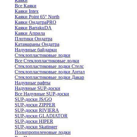
Каяки
Все Каяки
Каяки Intex
Каяки Point 65° North
Каяки ОндатраPRO
Каяки BarrakuDA
Каяки Априла
Плотики Ондатра
Катамараны Ондатра
Надувные байдарки
Стеклопластиковые лодки
Все Стеклопластиковые лодки
Стеклопластиковые лодки Стелс
Стеклопластиковые лодки Антал
Стеклопластиковые лодки Дакар
Надувные рафты
Надувные SUP-доски
Все Надувные SUP-доски
SUP-доски JS/GQ
SUP-доски ZIPPER
SUP-доски RIVIERA
SUP-доски GLADIATOR
SUP-доски HIPER
SUP-доски Skatinger
Полипропиленовые лодки