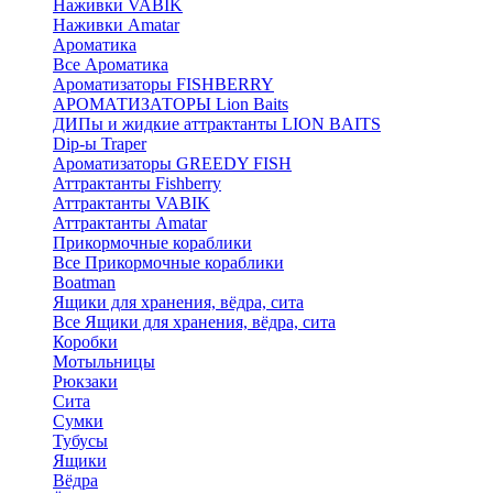
Наживки VABIK
Наживки Amatar
Ароматика
Все Ароматика
Ароматизаторы FISHBERRY
АРОМАТИЗАТОРЫ Lion Baits
ДИПы и жидкие аттрактанты LION BAITS
Dip-ы Traper
Ароматизаторы GREEDY FISH
Аттрактанты Fishberry
Аттрактанты VABIK
Аттрактанты Amatar
Прикормочные кораблики
Все Прикормочные кораблики
Boatman
Ящики для хранения, вёдра, сита
Все Ящики для хранения, вёдра, сита
Коробки
Мотыльницы
Рюкзаки
Сита
Сумки
Тубусы
Ящики
Вёдра