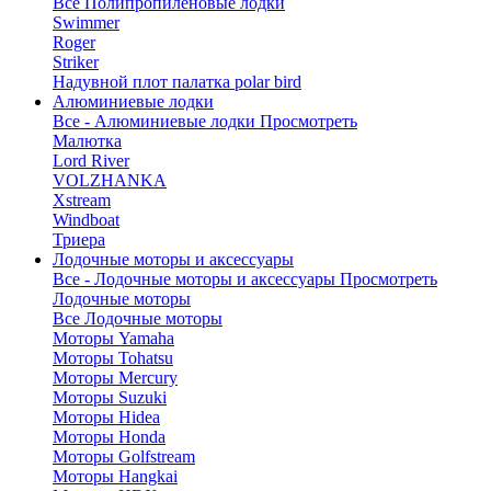
Все Полипропиленовые лодки
Swimmer
Roger
Striker
Надувной плот палатка polar bird
Алюминиевые лодки
Все - Алюминиевые лодки
Просмотреть
Малютка
Lord River
VOLZHANKA
Xstream
Windboat
Триера
Лодочные моторы и аксессуары
Все - Лодочные моторы и аксессуары
Просмотреть
Лодочные моторы
Все Лодочные моторы
Моторы Yamaha
Моторы Tohatsu
Моторы Mercury
Моторы Suzuki
Моторы Hidea
Моторы Honda
Моторы Golfstream
Моторы Hangkai