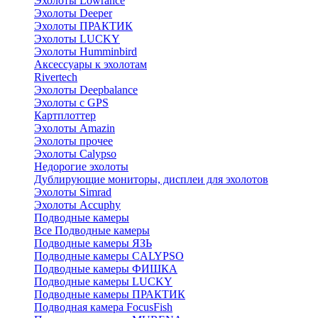
Эхолоты Lowrance
Эхолоты Deeper
Эхолоты ПРАКТИК
Эхолоты LUCKY
Эхолоты Humminbird
Аксессуары к эхолотам
Rivertech
Эхолоты Deepbalance
Эхолоты с GPS
Картплоттер
Эхолоты Amazin
Эхолоты прочее
Эхолоты Calypso
Недорогие эхолоты
Дублирующие мониторы, дисплеи для эхолотов
Эхолоты Simrad
Эхолоты Accuphy
Подводные камеры
Все Подводные камеры
Подводные камеры ЯЗЬ
Подводные камеры CALYPSO
Подводные камеры ФИШКА
Подводные камеры LUCKY
Подводные камеры ПРАКТИК
Подводная камера FocusFish