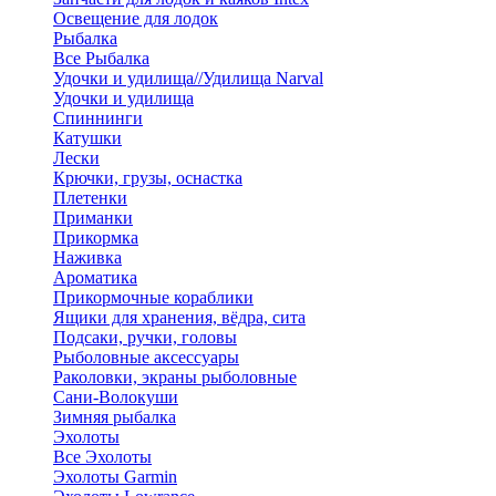
Освещение для лодок
Рыбалка
Все Рыбалка
Удочки и удилища//Удилища Narval
Удочки и удилища
Спиннинги
Катушки
Лески
Крючки, грузы, оснастка
Плетенки
Приманки
Прикормка
Наживка
Ароматика
Прикормочные кораблики
Ящики для хранения, вёдра, сита
Подсаки, ручки, головы
Рыболовные аксессуары
Раколовки, экраны рыболовные
Сани-Волокуши
Зимняя рыбалка
Эхолоты
Все Эхолоты
Эхолоты Garmin