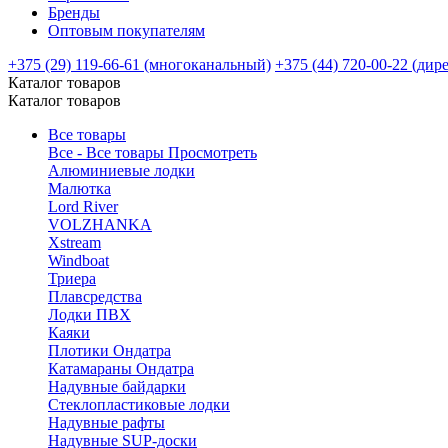
Бренды
Оптовым покупателям
+375 (29) 119-66-61 (многоканальный)
+375 (44) 720-00-22 (дир
Каталог товаров
Каталог товаров
Все товары
Все - Все товары
Просмотреть
Алюминиевые лодки
Малютка
Lord River
VOLZHANKA
Xstream
Windboat
Триера
Плавсредства
Лодки ПВХ
Каяки
Плотики Ондатра
Катамараны Ондатра
Надувные байдарки
Стеклопластиковые лодки
Надувные рафты
Надувные SUP-доски