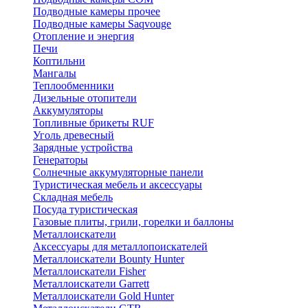
Подводные камеры прочее
Подводные камеры Saqvouge
Отопление и энергия
Печи
Коптильни
Мангалы
Теплообменники
Дизельные отопители
Аккумуляторы
Топливные брикеты RUF
Уголь древесный
Зарядные устройства
Генераторы
Солнечные аккумуляторные панели
Туристическая мебель и аксессуары
Складная мебель
Посуда туристическая
Газовые плиты, грили, горелки и баллоны
Металлоискатели
Аксессуары для металлопоискателей
Металлоискатели Bounty Hunter
Металлоискатели Fisher
Металлоискатели Garrett
Металлоискатели Gold Hunter