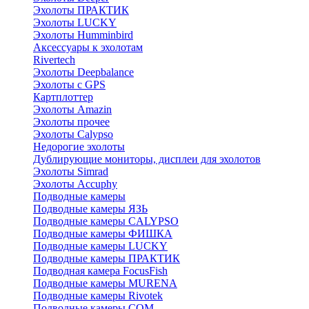
Эхолоты ПРАКТИК
Эхолоты LUCKY
Эхолоты Humminbird
Аксессуары к эхолотам
Rivertech
Эхолоты Deepbalance
Эхолоты с GPS
Картплоттер
Эхолоты Amazin
Эхолоты прочее
Эхолоты Calypso
Недорогие эхолоты
Дублирующие мониторы, дисплеи для эхолотов
Эхолоты Simrad
Эхолоты Accuphy
Подводные камеры
Подводные камеры ЯЗЬ
Подводные камеры CALYPSO
Подводные камеры ФИШКА
Подводные камеры LUCKY
Подводные камеры ПРАКТИК
Подводная камера FocusFish
Подводные камеры MURENA
Подводные камеры Rivotek
Подводные камеры СОМ