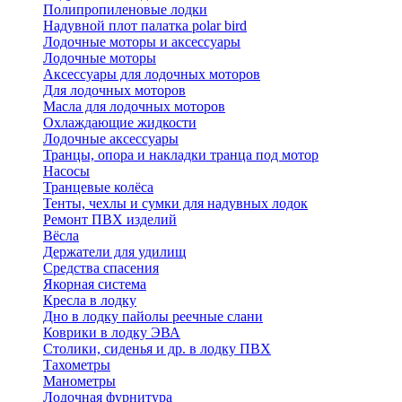
Полипропиленовые лодки
Надувной плот палатка polar bird
Лодочные моторы и аксессуары
Лодочные моторы
Аксессуары для лодочных моторов
Для лодочных моторов
Масла для лодочных моторов
Охлаждающие жидкости
Лодочные аксессуары
Транцы, опора и накладки транца под мотор
Насосы
Транцевые колёса
Тенты, чехлы и сумки для надувных лодок
Ремонт ПВХ изделий
Вёсла
Держатели для удилищ
Средства спасения
Якорная система
Кресла в лодку
Дно в лодку пайолы реечные слани
Коврики в лодку ЭВА
Столики, сиденья и др. в лодку ПВХ
Тахометры
Манометры
Лодочная фурнитура