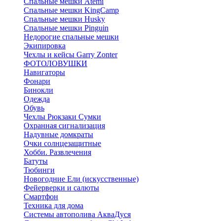
Спальные мешки Atemi
Спальные мешки KingCamp
Спальные мешки Husky
Спальные мешки Pinguin
Недорогие спальные мешки
Экипировка
Чехлы и кейсы Garry Zonter
ФОТОЛОВУШКИ
Навигаторы
Фонари
Бинокли
Одежда
Обувь
Чехлы Рюкзаки Сумки
Охранная сигнализация
Надувные домкраты
Очки солнцезащитные
Хобби. Развлечения
Батуты
Тюбинги
Новогодние Ели (искусственные)
Фейерверки и салюты
Смартфон
Техника для дома
Системы автополива АкваДуся