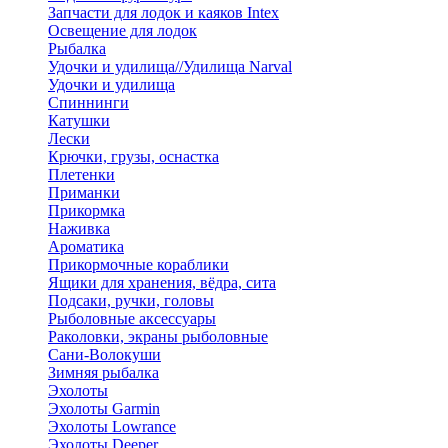
Запчасти для лодок и каяков Intex
Освещение для лодок
Рыбалка
Удочки и удилища//Удилища Narval
Удочки и удилища
Спиннинги
Катушки
Лески
Крючки, грузы, оснастка
Плетенки
Приманки
Прикормка
Наживка
Ароматика
Прикормочные кораблики
Ящики для хранения, вёдра, сита
Подсаки, ручки, головы
Рыболовные аксессуары
Раколовки, экраны рыболовные
Сани-Волокуши
Зимняя рыбалка
Эхолоты
Эхолоты Garmin
Эхолоты Lowrance
Эхолоты Deeper