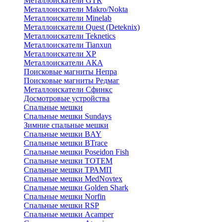
Металлоискатели GTR
Металлоискатели Makro/Nokta
Металлоискатели Minelab
Металлоискатели Quest (Deteknix)
Металлоискатели Teknetics
Металлоискатели Tianxun
Металлоискатели XP
Металлоискатели АКА
Поисковые магниты Непра
Поисковые магниты Редмаг
Металлоискатели Сфинкс
Досмотровые устройства
Спальные мешки
Спальные мешки Sundays
Зимние спальные мешки
Спальные мешки BAY
Спальные мешки BTrace
Спальные мешки Poseidon Fish
Спальные мешки ТОТЕМ
Спальные мешки ТРАМП
Cпальные мешки MedNovtex
Спальные мешки Golden Shark
Спальные мешки Norfin
Спальные мешки RSP
Спальные мешки Acamper