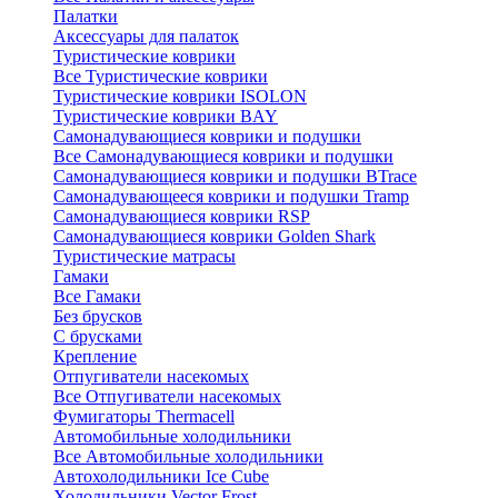
Палатки
Аксессуары для палаток
Туристические коврики
Все Туристические коврики
Туристические коврики ISOLON
Туристические коврики BAY
Самонадувающиеся коврики и подушки
Все Самонадувающиеся коврики и подушки
Самонадувающиеся коврики и подушки BTrace
Самонадувающееся коврики и подушки Tramp
Самонадувающиеся коврики RSP
Самонадувающиеся коврики Golden Shark
Туристические матрасы
Гамаки
Все Гамаки
Без брусков
С брусками
Крепление
Отпугиватели насекомых
Все Отпугиватели насекомых
Фумигаторы Thermacell
Автомобильные холодильники
Все Автомобильные холодильники
Автохолодильники Ice Cube
Холодильники Vector Frost