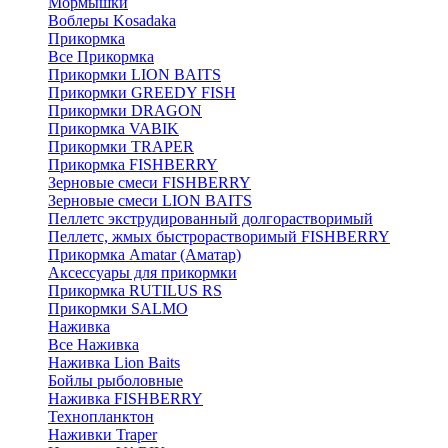
Мормышки
Воблеры Kosadaka
Прикормка
Все Прикормка
Прикормки LION BAITS
Прикормки GREEDY FISH
Прикормки DRAGON
Прикормка VABIK
Прикормки TRAPER
Прикормка FISHBERRY
Зерновые смеси FISHBERRY
Зерновые смеси LION BAITS
Пеллетс экструдированный долгорастворимый
Пеллетс, жмых быстрорастворимый FISHBERRY
Прикормка Amatar (Аматар)
Аксессуары для прикормки
Прикормка RUTILUS RS
Прикормки SALMO
Наживка
Все Наживка
Наживка Lion Baits
Бойлы рыболовные
Наживка FISHBERRY
Технопланктон
Наживки Traper