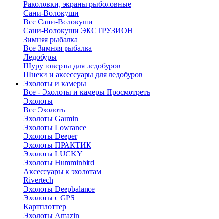
Раколовки, экраны рыболовные
Сани-Волокуши
Все Сани-Волокуши
Сани-Волокуши ЭКСТРУЗИОН
Зимняя рыбалка
Все Зимняя рыбалка
Ледобуры
Шуруповерты для ледобуров
Шнеки и аксессуары для ледобуров
Эхолоты и камеры
Все - Эхолоты и камеры
Просмотреть
Эхолоты
Все Эхолоты
Эхолоты Garmin
Эхолоты Lowrance
Эхолоты Deeper
Эхолоты ПРАКТИК
Эхолоты LUCKY
Эхолоты Humminbird
Аксессуары к эхолотам
Rivertech
Эхолоты Deepbalance
Эхолоты с GPS
Картплоттер
Эхолоты Amazin