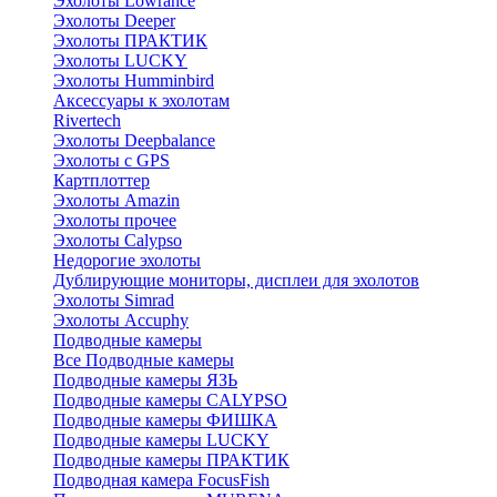
Эхолоты Lowrance
Эхолоты Deeper
Эхолоты ПРАКТИК
Эхолоты LUCKY
Эхолоты Humminbird
Аксессуары к эхолотам
Rivertech
Эхолоты Deepbalance
Эхолоты с GPS
Картплоттер
Эхолоты Amazin
Эхолоты прочее
Эхолоты Calypso
Недорогие эхолоты
Дублирующие мониторы, дисплеи для эхолотов
Эхолоты Simrad
Эхолоты Accuphy
Подводные камеры
Все Подводные камеры
Подводные камеры ЯЗЬ
Подводные камеры CALYPSO
Подводные камеры ФИШКА
Подводные камеры LUCKY
Подводные камеры ПРАКТИК
Подводная камера FocusFish