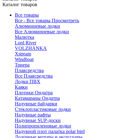
Каталог товаров
Все товары
Все - Все товары
Просмотреть
Алюминиевые лодки
Все Алюминиевые лодки
Малютка
Lord River
VOLZHANKA
Xstream
Windboat
Триера
Плавсредства
Все Плавсредства
Лодки ПВХ
Каяки
Плотики Ондатра
Катамараны Ондатра
Надувные байдарки
Стеклопластиковые лодки
Надувные рафты
Надувные SUP-доски
Полипропиленовые лодки
Надувной плот палатка polar bird
Лодочные моторы и аксессуары