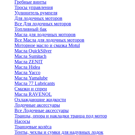
Гребные винты
Тросы управления
Удлинитель румпеля
Для лодочных моторов
Все Для лодочных моторов
Топливный бак
Масла для лодочных моторов
Все Масла для лодочных моторов
Моторное масло и смазка Motul
Масла QuickSilver
Масла Sumitach
Масла ZENIT
Масла Hidea
Масла Yacco
Масла Yamalube
Масла 77 Lubricants
Смазки и спреи
Масла RAVENOL
Охлаждающие жидкости
Лодочные аксессуары
Все Лодочные аксессуары
Транцы, опора и накладки транца под мотор
Насосы
Транцевые колёса
Тенты, чехлы и сумки для надувных лодок