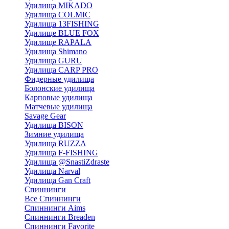
Удилища MIKADO
Удилища COLMIC
Удилища 13FISHING
Удилище BLUE FOX
Удилище RAPALA
Удилища Shimano
Удилища GURU
Удилища CARP PRO
Фидерные удилища
Болонские удилища
Карповые удилища
Матчевые удилища
Savage Gear
Удилища BISON
Зимние удилища
Удилища RUZZA
Удилища F-FISHING
Удилища @SnastiZdraste
Удилища Narval
Удилища Gan Craft
Спиннинги
Все Спиннинги
Спиннинги Aims
Спиннинги Breaden
Спиннинги Favorite