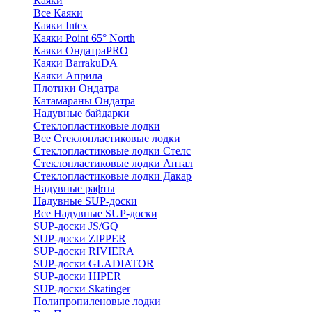
Каяки
Все Каяки
Каяки Intex
Каяки Point 65° North
Каяки ОндатраPRO
Каяки BarrakuDA
Каяки Априла
Плотики Ондатра
Катамараны Ондатра
Надувные байдарки
Стеклопластиковые лодки
Все Стеклопластиковые лодки
Стеклопластиковые лодки Стелс
Стеклопластиковые лодки Антал
Стеклопластиковые лодки Дакар
Надувные рафты
Надувные SUP-доски
Все Надувные SUP-доски
SUP-доски JS/GQ
SUP-доски ZIPPER
SUP-доски RIVIERA
SUP-доски GLADIATOR
SUP-доски HIPER
SUP-доски Skatinger
Полипропиленовые лодки