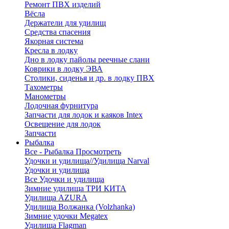
Ремонт ПВХ изделий
Вёсла
Держатели для удилищ
Средства спасения
Якорная система
Кресла в лодку
Дно в лодку пайолы реечные слани
Коврики в лодку ЭВА
Столики, сиденья и др. в лодку ПВХ
Тахометры
Манометры
Лодочная фурнитура
Запчасти для лодок и каяков Intex
Освещение для лодок
Запчасти
Рыбалка
Все - Рыбалка
Просмотреть
Удочки и удилища//Удилища Narval
Удочки и удилища
Все Удочки и удилища
Зимние удилища ТРИ КИТА
Удилища AZURA
Удилища Волжанка (Volzhanka)
Зимние удочки Megatex
Удилища Flagman