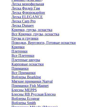
Леска монофильная
Леска Фидер Гам
Леска Флюрокарбон
Леска ELEGANCE
Леска Carp Pro
Леска Dunaev
Крючки, грузы, оснастка
Все Крючки, грузы, оснастка
Грузы и грузики
Поводки, Вертлюги, Готовые оснастки
Крючки
Плетенки
Все Плетенки
Плетеные шнуры
Карповые оснастки
Приманки
Все Приманки
Воблеры Bearking
Мягкие приманки Narval
Приманки Fish Magnet
Блесны MEPPS
Блесны RB Русская Блесна
Воблеры Ecogear
Воблеры Smith