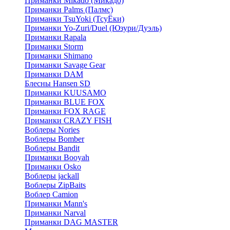
Приманки Mikado (Микадо)
Приманки Palms (Палмс)
Приманки TsuYoki (ТсуЁки)
Приманки Yo-Zuri/Duel (Юзури/Дуэль)
Приманки Rapala
Приманки Storm
Приманки Shimano
Приманки Savage Gear
Приманки DAM
Блесны Hansen SD
Приманки KUUSAMO
Приманки BLUE FOX
Приманки FOX RAGE
Приманки CRAZY FISH
Воблеры Nories
Воблеры Bomber
Воблеры Bandit
Приманки Booyah
Приманки Osko
Воблеры jackall
Воблеры ZipBaits
Воблер Camion
Приманки Mann's
Приманки Narval
Приманки DAG MASTER