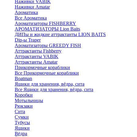
Наживки VABIK
Наживки Amatar
Ароматика
Все Ароматика
Ароматизаторы FISHBERRY
АРОМАТИЗАТОРЫ Lion Baits
ДИПы и жидкие аттрактанты LION BAITS
Dip-ы Traper
Ароматизаторы GREEDY FISH
Аттрактанты Fishberry
Аттрактанты VABIK
Аттрактанты Amatar
Прикормочные кораблики
Все Прикормочные кораблики
Boatman
Ящики для хранения, вёдра, сита
Все Ящики для хранения, вёдра, сита
Коробки
Мотыльницы
Рюкзаки
Сита
Сумки
Тубусы
Ящики
Вёдра