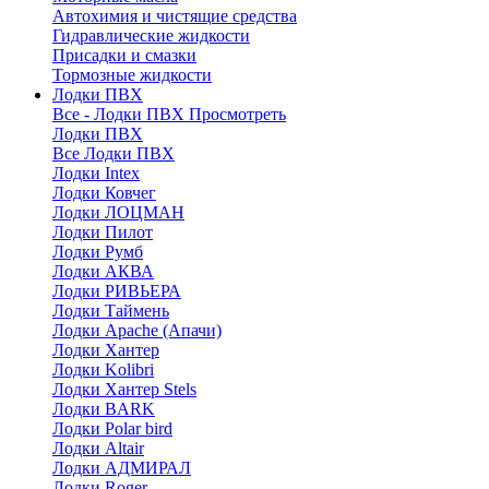
Автохимия и чистящие средства
Гидравлические жидкости
Присадки и смазки
Тормозные жидкости
Лодки ПВХ
Все - Лодки ПВХ
Просмотреть
Лодки ПВХ
Все Лодки ПВХ
Лодки Intex
Лодки Ковчег
Лодки ЛОЦМАН
Лодки Пилот
Лодки Румб
Лодки АКВА
Лодки РИВЬЕРА
Лодки Таймень
Лодки Apache (Апачи)
Лодки Хантер
Лодки Kolibri
Лодки Хантер Stels
Лодки BARK
Лодки Polar bird
Лодки Altair
Лодки АДМИРАЛ
Лодки Roger