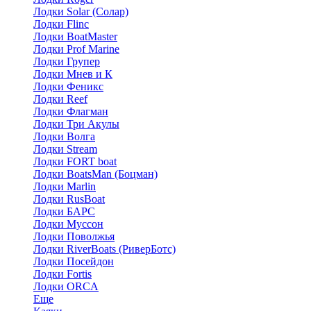
Лодки Solar (Солар)
Лодки Flinc
Лодки BoatMaster
Лодки Prof Marine
Лодки Групер
Лодки Мнев и К
Лодки Феникс
Лодки Reef
Лодки Флагман
Лодки Три Акулы
Лодки Волга
Лодки Stream
Лодки FORT boat
Лодки BoatsMan (Боцман)
Лодки Marlin
Лодки RusBoat
Лодки БАРС
Лодки Муссон
Лодки Поволжья
Лодки RiverBoats (РиверБотс)
Лодки Посейдон
Лодки Fortis
Лодки ORCA
Еще