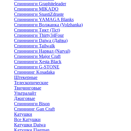
Спиннинги Graphiteleader
Спиннинги MIKADO
Спиннинги SnastiZdraste
Спиннинги YAMAGA Blanks
Спиннинги Волжанка (Volzhanka)
Спиннинги Тикт (Tict)
Спиннинги Thirty34Four
Спиннинги Daiwa (Дайва)
Спиннинги Tailwalk
Спиннинги Нарвал (Narval)
Спиннинги Major Craft
Спиннинги Xesta Black
Спиннинги G-STONE
Спиннинг Kosadaka
Штекерные
Телескопические
Твичинговые
Ультралайт
Джиговые
Спиннинги Bison
Спиннинг Gan Craft
Катушки
Все Катушки
Катушки Daiwa
Катушки Flagman