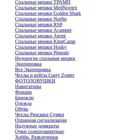
Спальные мешки ТРАМП
Cпальные мешки MedNovtex
Спальные мешки Golden Shark
Спальные мешки Norfin
Спальные мешки RSP
Спальные мешки Acamper
Спальные мешки Atemi
Спальные мешки KingCamp
Спальные мешки Husky
Спальные мешки Pinguin
Недорогие спальные мешки
Экипировка
Все Экипировка
Чехлы и кейсы Garry Zonter
ФОТОЛОВУШКИ
Навигаторы
Фонари
Бинокли
Одежда
Обувь
Чехлы Рюкзаки Сумки
Охранная сигнализация
Надувные домкраты
Очки солнцезащитные
Хобби. Развлечения