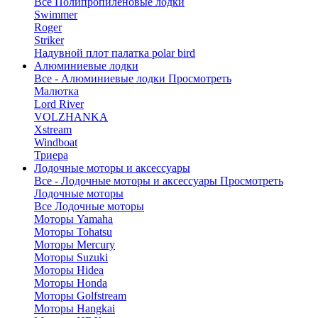
Все Полипропиленовые лодки
Swimmer
Roger
Striker
Надувной плот палатка polar bird
Алюминиевые лодки
Все - Алюминиевые лодки
Просмотреть
Малютка
Lord River
VOLZHANKA
Xstream
Windboat
Триера
Лодочные моторы и аксессуары
Все - Лодочные моторы и аксессуары
Просмотреть
Лодочные моторы
Все Лодочные моторы
Моторы Yamaha
Моторы Tohatsu
Моторы Mercury
Моторы Suzuki
Моторы Hidea
Моторы Honda
Моторы Golfstream
Моторы Hangkai