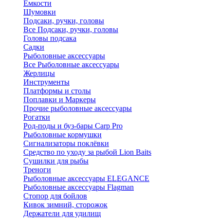
Ёмкости
Шумовки
Подсаки, ручки, головы
Все Подсаки, ручки, головы
Головы подсака
Садки
Рыболовные аксессуары
Все Рыболовные аксессуары
Жерлицы
Инструменты
Платформы и столы
Поплавки и Маркеры
Прочие рыболовные аксессуары
Рогатки
Род-поды и буз-бары Carp Pro
Рыболовные кормушки
Сигнализаторы поклёвки
Средство по уходу за рыбой Lion Baits
Сушилки для рыбы
Треноги
Рыболовные аксессуары ELEGANCE
Рыболовные аксессуары Flagman
Стопор для бойлов
Кивок зимний, сторожок
Держатели для удилищ