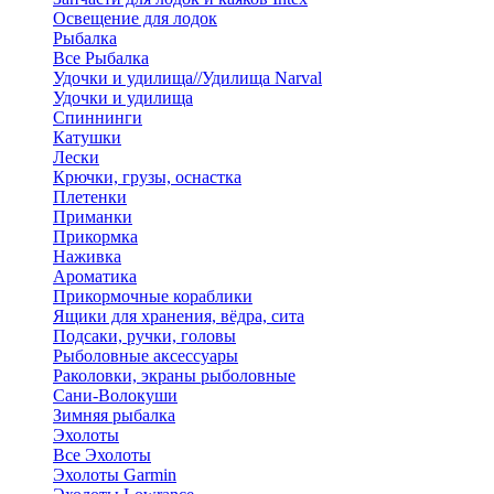
Освещение для лодок
Рыбалка
Все Рыбалка
Удочки и удилища//Удилища Narval
Удочки и удилища
Спиннинги
Катушки
Лески
Крючки, грузы, оснастка
Плетенки
Приманки
Прикормка
Наживка
Ароматика
Прикормочные кораблики
Ящики для хранения, вёдра, сита
Подсаки, ручки, головы
Рыболовные аксессуары
Раколовки, экраны рыболовные
Сани-Волокуши
Зимняя рыбалка
Эхолоты
Все Эхолоты
Эхолоты Garmin