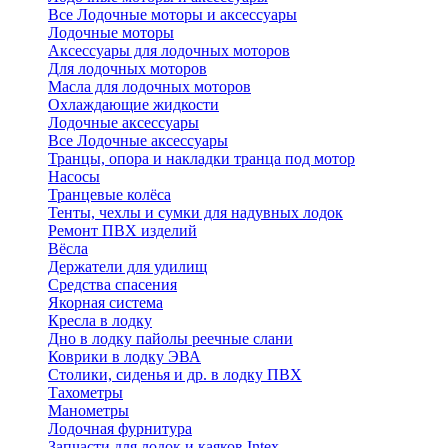
Все Лодочные моторы и аксессуары
Лодочные моторы
Аксессуары для лодочных моторов
Для лодочных моторов
Масла для лодочных моторов
Охлаждающие жидкости
Лодочные аксессуары
Все Лодочные аксессуары
Транцы, опора и накладки транца под мотор
Насосы
Транцевые колёса
Тенты, чехлы и сумки для надувных лодок
Ремонт ПВХ изделий
Вёсла
Держатели для удилищ
Средства спасения
Якорная система
Кресла в лодку
Дно в лодку пайолы реечные слани
Коврики в лодку ЭВА
Столики, сиденья и др. в лодку ПВХ
Тахометры
Манометры
Лодочная фурнитура
Запчасти для лодок и каяков Intex