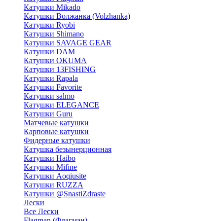
Катушки Mikado
Катушки Волжанка (Volzhanka)
Катушки Ryobi
Катушки Shimano
Катушки SAVAGE GEAR
Катушки DAM
Катушки OKUMA
Катушки 13FISHING
Катушки Rapala
Катушки Favorite
Катушки salmo
Катушки ELEGANCE
Катушки Guru
Матчевые катушки
Карповые катушки
Фидерные катушки
Катушка безынерционная
Катушки Haibo
Катушки Mifine
Катушки Aoqiusite
Катушки RUZZA
Катушки @SnastiZdraste
Лески
Все Лески
Flagman (Флагман)