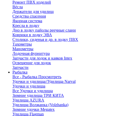
Ремонт ПВХ изделий
Вёсла
Держатели для удилищ
Средства спасения
Якорная система
Кресла в лодку
Дно в лодку пайолы реечные слани
Коврики в лодку ЭВА
Столики, сиденья и др. в лодку ПВХ
Тахометры
Манометры
Лодочная фурнитура
Запчасти для лодок и каяков Intex
Освещение для лодок
Запчасти
Рыбалка
Все - Рыбалка
Просмотреть
Удочки и удилища//Удилища Narval
Удочки и удилища
Все Удочки и удилища
Зимние удилища ТРИ КИТА
Удилища AZURA
Удилища Волжанка (Volzhanka)
Зимние удочки Megatex
Удилища Flagman