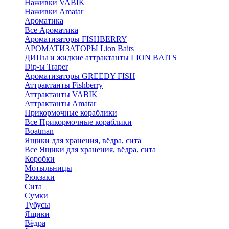
Наживки VABIK
Наживки Amatar
Ароматика
Все Ароматика
Ароматизаторы FISHBERRY
АРОМАТИЗАТОРЫ Lion Baits
ДИПы и жидкие аттрактанты LION BAITS
Dip-ы Traper
Ароматизаторы GREEDY FISH
Аттрактанты Fishberry
Аттрактанты VABIK
Аттрактанты Amatar
Прикормочные кораблики
Все Прикормочные кораблики
Boatman
Ящики для хранения, вёдра, сита
Все Ящики для хранения, вёдра, сита
Коробки
Мотыльницы
Рюкзаки
Сита
Сумки
Тубусы
Ящики
Вёдра