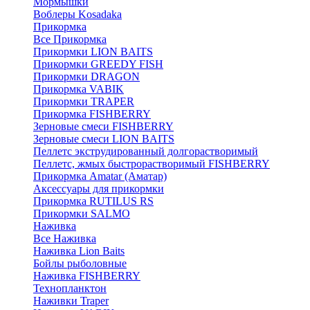
Мормышки
Воблеры Kosadaka
Прикормка
Все Прикормка
Прикормки LION BAITS
Прикормки GREEDY FISH
Прикормки DRAGON
Прикормка VABIK
Прикормки TRAPER
Прикормка FISHBERRY
Зерновые смеси FISHBERRY
Зерновые смеси LION BAITS
Пеллетс экструдированный долгорастворимый
Пеллетс, жмых быстрорастворимый FISHBERRY
Прикормка Amatar (Аматар)
Аксессуары для прикормки
Прикормка RUTILUS RS
Прикормки SALMO
Наживка
Все Наживка
Наживка Lion Baits
Бойлы рыболовные
Наживка FISHBERRY
Технопланктон
Наживки Traper