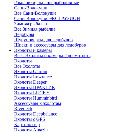
Раколовки, экраны рыболовные
Сани-Волокуши
Все Сани-Волокуши
Сани-Волокуши ЭКСТРУЗИОН
Зимняя рыбалка
Все Зимняя рыбалка
Ледобуры
Шуруповерты для ледобуров
Шнеки и аксессуары для ледобуров
Эхолоты и камеры
Все - Эхолоты и камеры
Просмотреть
Эхолоты
Все Эхолоты
Эхолоты Garmin
Эхолоты Lowrance
Эхолоты Deeper
Эхолоты ПРАКТИК
Эхолоты LUCKY
Эхолоты Humminbird
Аксессуары к эхолотам
Rivertech
Эхолоты Deepbalance
Эхолоты с GPS
Картплоттер
Эхолоты Amazin