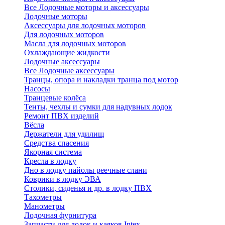
Все Лодочные моторы и аксессуары
Лодочные моторы
Аксессуары для лодочных моторов
Для лодочных моторов
Масла для лодочных моторов
Охлаждающие жидкости
Лодочные аксессуары
Все Лодочные аксессуары
Транцы, опора и накладки транца под мотор
Насосы
Транцевые колёса
Тенты, чехлы и сумки для надувных лодок
Ремонт ПВХ изделий
Вёсла
Держатели для удилищ
Средства спасения
Якорная система
Кресла в лодку
Дно в лодку пайолы реечные слани
Коврики в лодку ЭВА
Столики, сиденья и др. в лодку ПВХ
Тахометры
Манометры
Лодочная фурнитура
Запчасти для лодок и каяков Intex