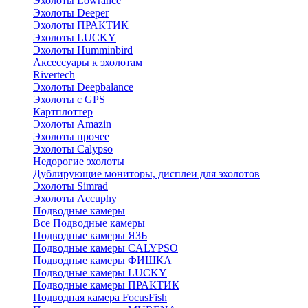
Эхолоты Lowrance
Эхолоты Deeper
Эхолоты ПРАКТИК
Эхолоты LUCKY
Эхолоты Humminbird
Аксессуары к эхолотам
Rivertech
Эхолоты Deepbalance
Эхолоты с GPS
Картплоттер
Эхолоты Amazin
Эхолоты прочее
Эхолоты Calypso
Недорогие эхолоты
Дублирующие мониторы, дисплеи для эхолотов
Эхолоты Simrad
Эхолоты Accuphy
Подводные камеры
Все Подводные камеры
Подводные камеры ЯЗЬ
Подводные камеры CALYPSO
Подводные камеры ФИШКА
Подводные камеры LUCKY
Подводные камеры ПРАКТИК
Подводная камера FocusFish