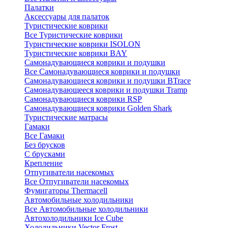
Палатки
Аксессуары для палаток
Туристические коврики
Все Туристические коврики
Туристические коврики ISOLON
Туристические коврики BAY
Самонадувающиеся коврики и подушки
Все Самонадувающиеся коврики и подушки
Самонадувающиеся коврики и подушки BTrace
Самонадувающееся коврики и подушки Tramp
Самонадувающиеся коврики RSP
Самонадувающиеся коврики Golden Shark
Туристические матрасы
Гамаки
Все Гамаки
Без брусков
С брусками
Крепление
Отпугиватели насекомых
Все Отпугиватели насекомых
Фумигаторы Thermacell
Автомобильные холодильники
Все Автомобильные холодильники
Автохолодильники Ice Cube
Холодильники Vector Frost