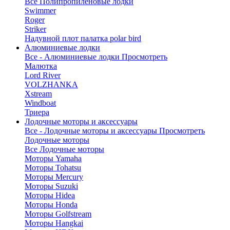
Все Полипропиленовые лодки
Swimmer
Roger
Striker
Надувной плот палатка polar bird
Алюминиевые лодки
Все - Алюминиевые лодки
Просмотреть
Малютка
Lord River
VOLZHANKA
Xstream
Windboat
Триера
Лодочные моторы и аксессуары
Все - Лодочные моторы и аксессуары
Просмотреть
Лодочные моторы
Все Лодочные моторы
Моторы Yamaha
Моторы Tohatsu
Моторы Mercury
Моторы Suzuki
Моторы Hidea
Моторы Honda
Моторы Golfstream
Моторы Hangkai