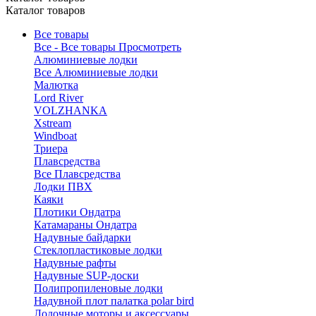
Каталог товаров
Все товары
Все - Все товары
Просмотреть
Алюминиевые лодки
Все Алюминиевые лодки
Малютка
Lord River
VOLZHANKA
Xstream
Windboat
Триера
Плавсредства
Все Плавсредства
Лодки ПВХ
Каяки
Плотики Ондатра
Катамараны Ондатра
Надувные байдарки
Стеклопластиковые лодки
Надувные рафты
Надувные SUP-доски
Полипропиленовые лодки
Надувной плот палатка polar bird
Лодочные моторы и аксессуары