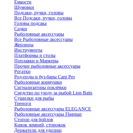
Ёмкости
Шумовки
Подсаки, ручки, головы
Все Подсаки, ручки, головы
Головы подсака
Садки
Рыболовные аксессуары
Все Рыболовные аксессуары
Жерлицы
Инструменты
Платформы и столы
Поплавки и Маркеры
Прочие рыболовные аксессуары
Рогатки
Род-поды и буз-бары Carp Pro
Рыболовные кормушки
Сигнализаторы поклёвки
Средство по уходу за рыбой Lion Baits
Сушилки для рыбы
Треноги
Рыболовные аксессуары ELEGANCE
Рыболовные аксессуары Flagman
Стопор для бойлов
Кивок зимний, сторожок
Держатели для удилищ