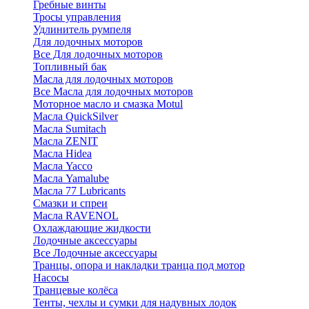
Гребные винты
Тросы управления
Удлинитель румпеля
Для лодочных моторов
Все Для лодочных моторов
Топливный бак
Масла для лодочных моторов
Все Масла для лодочных моторов
Моторное масло и смазка Motul
Масла QuickSilver
Масла Sumitach
Масла ZENIT
Масла Hidea
Масла Yacco
Масла Yamalube
Масла 77 Lubricants
Смазки и спреи
Масла RAVENOL
Охлаждающие жидкости
Лодочные аксессуары
Все Лодочные аксессуары
Транцы, опора и накладки транца под мотор
Насосы
Транцевые колёса
Тенты, чехлы и сумки для надувных лодок