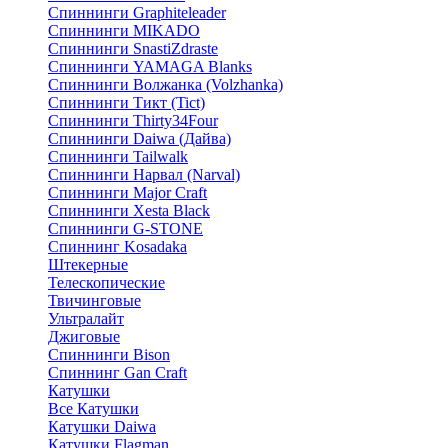
Спиннинги Graphiteleader
Спиннинги MIKADO
Спиннинги SnastiZdraste
Спиннинги YAMAGA Blanks
Спиннинги Волжанка (Volzhanka)
Спиннинги Тикт (Tict)
Спиннинги Thirty34Four
Спиннинги Daiwa (Дайва)
Спиннинги Tailwalk
Спиннинги Нарвал (Narval)
Спиннинги Major Craft
Спиннинги Xesta Black
Спиннинги G-STONE
Спиннинг Kosadaka
Штекерные
Телескопические
Твичинговые
Ультралайт
Джиговые
Спиннинги Bison
Спиннинг Gan Craft
Катушки
Все Катушки
Катушки Daiwa
Катушки Flagman