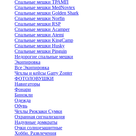
Спальные мешки ТРАМП
Cпальные мешки MedNovtex
Спальные мешки Golden Shark
Спальные мешки Norfin
Спальные мешки RSP
Спальные мешки Acamper
Спальные мешки Atemi
Спальные мешки KingCamp
Спальные мешки Husky
Спальные мешки Pinguin
Недорогие спальные мешки
Экипировка
Все Экипировка
Чехлы и кейсы Garry Zonter
ФОТОЛОВУШКИ
Навигаторы
Фонари
Бинокли
Одежда
Обувь
Чехлы Рюкзаки Сумки
Охранная сигнализация
Надувные домкраты
Очки солнцезащитные
Хобби. Развлечения