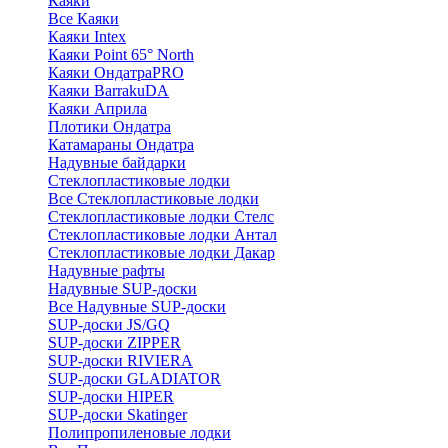
Каяки
Все Каяки
Каяки Intex
Каяки Point 65° North
Каяки ОндатраPRO
Каяки BarrakuDA
Каяки Априла
Плотики Ондатра
Катамараны Ондатра
Надувные байдарки
Стеклопластиковые лодки
Все Стеклопластиковые лодки
Стеклопластиковые лодки Стелс
Стеклопластиковые лодки Антал
Стеклопластиковые лодки Дакар
Надувные рафты
Надувные SUP-доски
Все Надувные SUP-доски
SUP-доски JS/GQ
SUP-доски ZIPPER
SUP-доски RIVIERA
SUP-доски GLADIATOR
SUP-доски HIPER
SUP-доски Skatinger
Полипропиленовые лодки