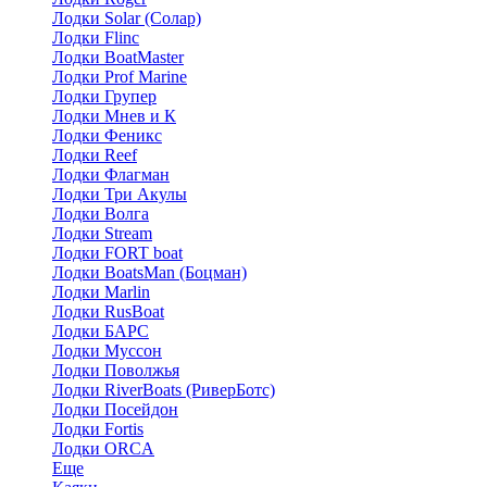
Лодки Solar (Солар)
Лодки Flinc
Лодки BoatMaster
Лодки Prof Marine
Лодки Групер
Лодки Мнев и К
Лодки Феникс
Лодки Reef
Лодки Флагман
Лодки Три Акулы
Лодки Волга
Лодки Stream
Лодки FORT boat
Лодки BoatsMan (Боцман)
Лодки Marlin
Лодки RusBoat
Лодки БАРС
Лодки Муссон
Лодки Поволжья
Лодки RiverBoats (РиверБотс)
Лодки Посейдон
Лодки Fortis
Лодки ORCA
Еще