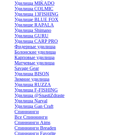
Удилища MIKADO
Удилища COLMIC
Удилища 13FISHING
Удилище BLUE FOX
Удилище RAPALA
Удилища Shimano
Удилища GURU
Удилища CARP PRO
Фидерные удилища
Болонские удилища
Карповые удилища
Матчевые удилища
Savage Gear
Удилища BISON
Зимние удилища
Удилища RUZZA
Удилища F-FISHING
Удилища @SnastiZdraste
Удилища Narval
Удилища Gan Craft
Спиннинги
Все Спиннинги
Спиннинги Aims
Спиннинги Breaden
Спиннинги Favorite