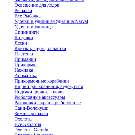
Освещение для лодок
Рыбалка
Все Рыбалка
Удочки и удилища//Удилища Narval
Удочки и удилища
Спиннинги
Катушки
Лески
Крючки, грузы, оснастка
Плетенки
Приманки
Прикормка
Наживка
Ароматика
Прикормочные кораблики
Ящики для хранения, вёдра, сита
Подсаки, ручки, головы
Рыболовные аксессуары
Раколовки, экраны рыболовные
Сани-Волокуши
Зимняя рыбалка
Эхолоты
Все Эхолоты
Эхолоты Garmin