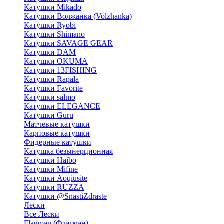
Катушки Mikado
Катушки Волжанка (Volzhanka)
Катушки Ryobi
Катушки Shimano
Катушки SAVAGE GEAR
Катушки DAM
Катушки OKUMA
Катушки 13FISHING
Катушки Rapala
Катушки Favorite
Катушки salmo
Катушки ELEGANCE
Катушки Guru
Матчевые катушки
Карповые катушки
Фидерные катушки
Катушка безынерционная
Катушки Haibo
Катушки Mifine
Катушки Aoqiusite
Катушки RUZZA
Катушки @SnastiZdraste
Лески
Все Лески
Flagman (Флагман)