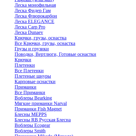
Леска монофильная
Леска Фидер Гам
Леска Флюрокарбон
Леска ELEGANCE
Леска Carp Pro
Леска Dunaev
Крючки, грузы, оснастка
Все Крючки, грузы, оснастка
Грузы и грузики
Поводки, Вертлюги, Готовые оснастки
Крючки
Плетенки
Все Плетенки
Плетеные шнуры
Карповые оснастки
Приманки
Все Приманки
Воблеры Bearking
Мягкие приманки Narval
Приманки Fish Magnet
Блесны MEPPS
Блесны RB Русская Блесна
Воблеры Ecogear
Воблеры Smith