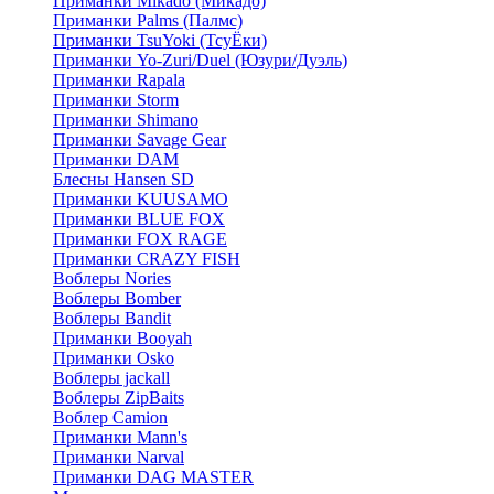
Приманки Mikado (Микадо)
Приманки Palms (Палмс)
Приманки TsuYoki (ТсуЁки)
Приманки Yo-Zuri/Duel (Юзури/Дуэль)
Приманки Rapala
Приманки Storm
Приманки Shimano
Приманки Savage Gear
Приманки DAM
Блесны Hansen SD
Приманки KUUSAMO
Приманки BLUE FOX
Приманки FOX RAGE
Приманки CRAZY FISH
Воблеры Nories
Воблеры Bomber
Воблеры Bandit
Приманки Booyah
Приманки Osko
Воблеры jackall
Воблеры ZipBaits
Воблер Camion
Приманки Mann's
Приманки Narval
Приманки DAG MASTER