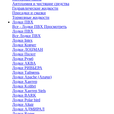
Автохимия и чистящие средства
Гидравлические жидкости
Присадки и смазки
Тормозные жидкости
Лодки ПВХ
Все - Лодки ПВХ
Просмотреть
Лодки ПВХ
Все Лодки ПВХ
Лодки Intex
Лодки Ковчег
Лодки ЛОЦМАН
Лодки Пилот
Лодки Румб
Лодки АКВА
Лодки РИВЬЕРА
Лодки Таймень
Лодки Apache (Апачи)
Лодки Хантер
Лодки Kolibri
Лодки Хантер Stels
Лодки BARK
Лодки Polar bird
Лодки Altair
Лодки АДМИРАЛ
Лодки Roger