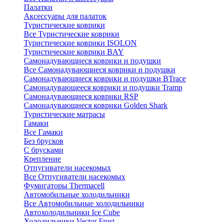
Палатки
Аксессуары для палаток
Туристические коврики
Все Туристические коврики
Туристические коврики ISOLON
Туристические коврики BAY
Самонадувающиеся коврики и подушки
Все Самонадувающиеся коврики и подушки
Самонадувающиеся коврики и подушки BTrace
Самонадувающееся коврики и подушки Tramp
Самонадувающиеся коврики RSP
Самонадувающиеся коврики Golden Shark
Туристические матрасы
Гамаки
Все Гамаки
Без брусков
С брусками
Крепление
Отпугиватели насекомых
Все Отпугиватели насекомых
Фумигаторы Thermacell
Автомобильные холодильники
Все Автомобильные холодильники
Автохолодильники Ice Cube
Холодильники Vector Frost