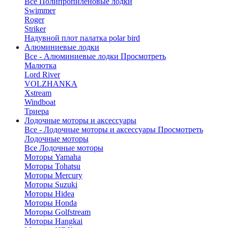
Все Полипропиленовые лодки
Swimmer
Roger
Striker
Надувной плот палатка polar bird
Алюминиевые лодки
Все - Алюминиевые лодки
Просмотреть
Малютка
Lord River
VOLZHANKA
Xstream
Windboat
Триера
Лодочные моторы и аксессуары
Все - Лодочные моторы и аксессуары
Просмотреть
Лодочные моторы
Все Лодочные моторы
Моторы Yamaha
Моторы Tohatsu
Моторы Mercury
Моторы Suzuki
Моторы Hidea
Моторы Honda
Моторы Golfstream
Моторы Hangkai