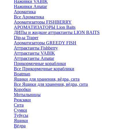
Наживки VABIK
Наживки Amatar
Ароматика
Все Ароматика
Ароматизаторы FISHBERRY
АРОМАТИЗАТОРЫ Lion Baits
ДИПы и жидкие аттрактанты LION BAITS
Dip-ы Traper
Ароматизаторы GREEDY FISH
Аттрактанты Fishberry
Аттрактанты VABIK
Аттрактанты Amatar
Прикормочные кораблики
Все Прикормочные кораблики
Boatman
Ящики для хранения, вёдра, сита
Все Ящики для хранения, вёдра, сита
Коробки
Мотыльницы
Рюкзаки
Сита
Сумки
Тубусы
Ящики
Вёдра