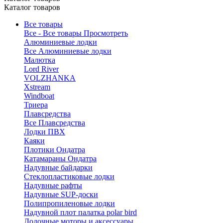
Каталог товаров
Все товары
Все - Все товары
Просмотреть
Алюминиевые лодки
Все Алюминиевые лодки
Малютка
Lord River
VOLZHANKA
Xstream
Windboat
Триера
Плавсредства
Все Плавсредства
Лодки ПВХ
Каяки
Плотики Ондатра
Катамараны Ондатра
Надувные байдарки
Стеклопластиковые лодки
Надувные рафты
Надувные SUP-доски
Полипропиленовые лодки
Надувной плот палатка polar bird
Лодочные моторы и аксессуары