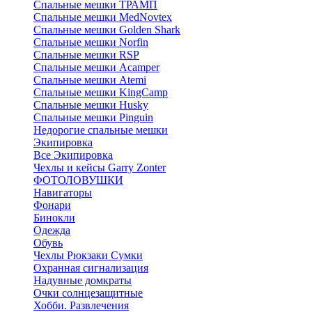
Спальные мешки ТРАМП
Cпальные мешки MedNovtex
Спальные мешки Golden Shark
Спальные мешки Norfin
Спальные мешки RSP
Спальные мешки Acamper
Спальные мешки Atemi
Спальные мешки KingCamp
Спальные мешки Husky
Спальные мешки Pinguin
Недорогие спальные мешки
Экипировка
Все Экипировка
Чехлы и кейсы Garry Zonter
ФОТОЛОВУШКИ
Навигаторы
Фонари
Бинокли
Одежда
Обувь
Чехлы Рюкзаки Сумки
Охранная сигнализация
Надувные домкраты
Очки солнцезащитные
Хобби. Развлечения