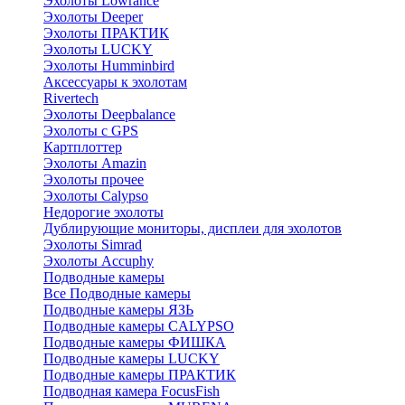
Эхолоты Lowrance
Эхолоты Deeper
Эхолоты ПРАКТИК
Эхолоты LUCKY
Эхолоты Humminbird
Аксессуары к эхолотам
Rivertech
Эхолоты Deepbalance
Эхолоты с GPS
Картплоттер
Эхолоты Amazin
Эхолоты прочее
Эхолоты Calypso
Недорогие эхолоты
Дублирующие мониторы, дисплеи для эхолотов
Эхолоты Simrad
Эхолоты Accuphy
Подводные камеры
Все Подводные камеры
Подводные камеры ЯЗЬ
Подводные камеры CALYPSO
Подводные камеры ФИШКА
Подводные камеры LUCKY
Подводные камеры ПРАКТИК
Подводная камера FocusFish