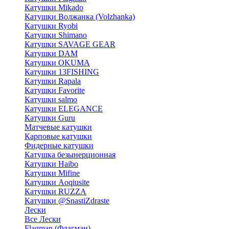
Катушки Mikado
Катушки Волжанка (Volzhanka)
Катушки Ryobi
Катушки Shimano
Катушки SAVAGE GEAR
Катушки DAM
Катушки OKUMA
Катушки 13FISHING
Катушки Rapala
Катушки Favorite
Катушки salmo
Катушки ELEGANCE
Катушки Guru
Матчевые катушки
Карповые катушки
Фидерные катушки
Катушка безынерционная
Катушки Haibo
Катушки Mifine
Катушки Aoqiusite
Катушки RUZZA
Катушки @SnastiZdraste
Лески
Все Лески
Flagman (Флагман)