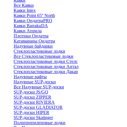
Каяки
Все Каяки
Каяки Intex
Каяки Point 65° North
Каяки ОндатраPRO
Каяки BarrakuDA
Каяки Априла
Плотики Ондатра
Катамараны Ондатра
Надувные байдарки
Стеклопластиковые лодки
Все Стеклопластиковые лодки
Стеклопластиковые лодки Стелс
Стеклопластиковые лодки Антал
Стеклопластиковые лодки Дакар
Надувные рафты
Надувные SUP-доски
Все Надувные SUP-доски
SUP-доски JS/GQ
SUP-доски ZIPPER
SUP-доски RIVIERA
SUP-доски GLADIATOR
SUP-доски HIPER
SUP-доски Skatinger
Полипропиленовые лодки