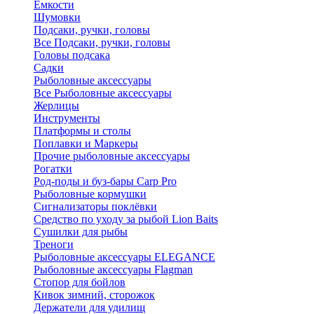
Ёмкости
Шумовки
Подсаки, ручки, головы
Все Подсаки, ручки, головы
Головы подсака
Садки
Рыболовные аксессуары
Все Рыболовные аксессуары
Жерлицы
Инструменты
Платформы и столы
Поплавки и Маркеры
Прочие рыболовные аксессуары
Рогатки
Род-поды и буз-бары Carp Pro
Рыболовные кормушки
Сигнализаторы поклёвки
Средство по уходу за рыбой Lion Baits
Сушилки для рыбы
Треноги
Рыболовные аксессуары ELEGANCE
Рыболовные аксессуары Flagman
Стопор для бойлов
Кивок зимний, сторожок
Держатели для удилищ