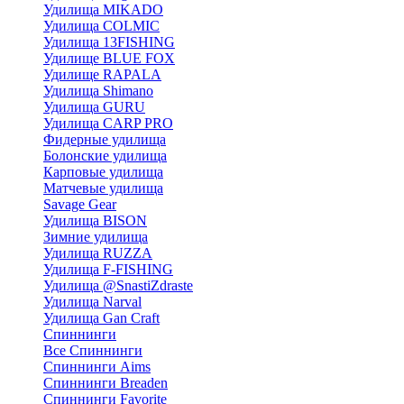
Удилища MIKADO
Удилища COLMIC
Удилища 13FISHING
Удилище BLUE FOX
Удилище RAPALA
Удилища Shimano
Удилища GURU
Удилища CARP PRO
Фидерные удилища
Болонские удилища
Карповые удилища
Матчевые удилища
Savage Gear
Удилища BISON
Зимние удилища
Удилища RUZZA
Удилища F-FISHING
Удилища @SnastiZdraste
Удилища Narval
Удилища Gan Craft
Спиннинги
Все Спиннинги
Спиннинги Aims
Спиннинги Breaden
Спиннинги Favorite