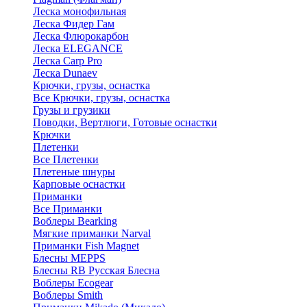
Леска монофильная
Леска Фидер Гам
Леска Флюрокарбон
Леска ELEGANCE
Леска Carp Pro
Леска Dunaev
Крючки, грузы, оснастка
Все Крючки, грузы, оснастка
Грузы и грузики
Поводки, Вертлюги, Готовые оснастки
Крючки
Плетенки
Все Плетенки
Плетеные шнуры
Карповые оснастки
Приманки
Все Приманки
Воблеры Bearking
Мягкие приманки Narval
Приманки Fish Magnet
Блесны MEPPS
Блесны RB Русская Блесна
Воблеры Ecogear
Воблеры Smith