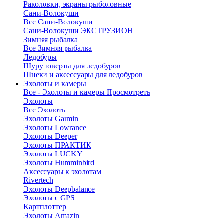
Раколовки, экраны рыболовные
Сани-Волокуши
Все Сани-Волокуши
Сани-Волокуши ЭКСТРУЗИОН
Зимняя рыбалка
Все Зимняя рыбалка
Ледобуры
Шуруповерты для ледобуров
Шнеки и аксессуары для ледобуров
Эхолоты и камеры
Все - Эхолоты и камеры
Просмотреть
Эхолоты
Все Эхолоты
Эхолоты Garmin
Эхолоты Lowrance
Эхолоты Deeper
Эхолоты ПРАКТИК
Эхолоты LUCKY
Эхолоты Humminbird
Аксессуары к эхолотам
Rivertech
Эхолоты Deepbalance
Эхолоты с GPS
Картплоттер
Эхолоты Amazin