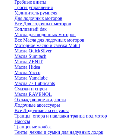
Гребные винты
Тросы управления
Удлинитель румпеля
Для лодочных моторов
Все Для лодочных моторов
Топливный бак
Масла для лодочных моторов
Все Масла для лодочных моторов
Моторное масло и смазка Motul
Масла QuickSilver
Масла Sumitach
Масла ZENIT
Масла Hidea
Масла Yacco
Масла Yamalube
Масла 77 Lubricants
Смазки и спреи
Масла RAVENOL
Охлаждающие жидкости
Лодочные аксессуары
Все Лодочные аксессуары
Транцы, опора и накладки транца под мотор
Насосы
Транцевые колёса
Тенты, чехлы и сумки для надувных лодок