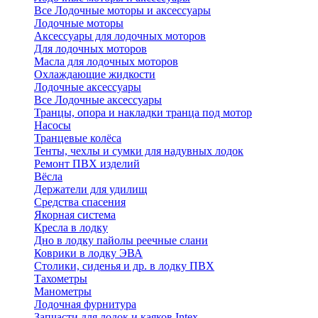
Все Лодочные моторы и аксессуары
Лодочные моторы
Аксессуары для лодочных моторов
Для лодочных моторов
Масла для лодочных моторов
Охлаждающие жидкости
Лодочные аксессуары
Все Лодочные аксессуары
Транцы, опора и накладки транца под мотор
Насосы
Транцевые колёса
Тенты, чехлы и сумки для надувных лодок
Ремонт ПВХ изделий
Вёсла
Держатели для удилищ
Средства спасения
Якорная система
Кресла в лодку
Дно в лодку пайолы реечные слани
Коврики в лодку ЭВА
Столики, сиденья и др. в лодку ПВХ
Тахометры
Манометры
Лодочная фурнитура
Запчасти для лодок и каяков Intex