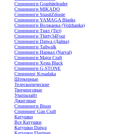
Спиннинги Graphiteleader
Спиннинги MIKADO
Спиннинги SnastiZdraste
Спиннинги YAMAGA Blanks
Спиннинги Волжанка (Volzhanka)
Спиннинги Тикт (Tict)
Спиннинги Thirty34Four
Спиннинги Daiwa (Дайва)
Спиннинги Tailwalk
Спиннинги Нарвал (Narval)
Спиннинги Major Craft
Спиннинги Xesta Black
Спиннинги G-STONE
Спиннинг Kosadaka
Штекерные
Телескопические
Твичинговые
Ультралайт
Джиговые
Спиннинги Bison
Спиннинг Gan Craft
Катушки
Все Катушки
Катушки Daiwa
Катушки Flagman