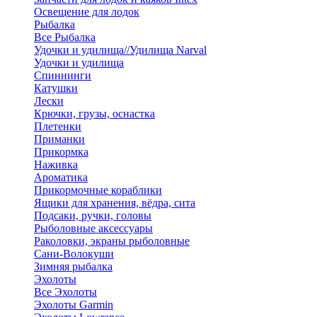
Освещение для лодок
Рыбалка
Все Рыбалка
Удочки и удилища//Удилища Narval
Удочки и удилища
Спиннинги
Катушки
Лески
Крючки, грузы, оснастка
Плетенки
Приманки
Прикормка
Наживка
Ароматика
Прикормочные кораблики
Ящики для хранения, вёдра, сита
Подсаки, ручки, головы
Рыболовные аксессуары
Раколовки, экраны рыболовные
Сани-Волокуши
Зимняя рыбалка
Эхолоты
Все Эхолоты
Эхолоты Garmin