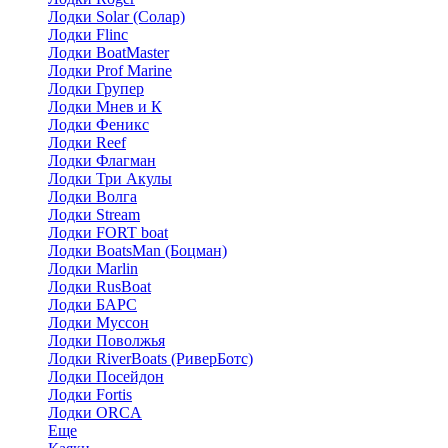
Лодки Solar (Солар)
Лодки Flinc
Лодки BoatMaster
Лодки Prof Marine
Лодки Групер
Лодки Мнев и К
Лодки Феникс
Лодки Reef
Лодки Флагман
Лодки Три Акулы
Лодки Волга
Лодки Stream
Лодки FORT boat
Лодки BoatsMan (Боцман)
Лодки Marlin
Лодки RusBoat
Лодки БАРС
Лодки Муссон
Лодки Поволжья
Лодки RiverBoats (РиверБотс)
Лодки Посейдон
Лодки Fortis
Лодки ORCA
Еще