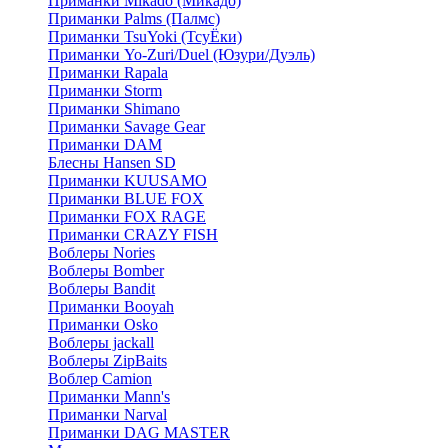
Приманки Mikado (Микадо)
Приманки Palms (Палмс)
Приманки TsuYoki (ТсуЁки)
Приманки Yo-Zuri/Duel (Юзури/Дуэль)
Приманки Rapala
Приманки Storm
Приманки Shimano
Приманки Savage Gear
Приманки DAM
Блесны Hansen SD
Приманки KUUSAMO
Приманки BLUE FOX
Приманки FOX RAGE
Приманки CRAZY FISH
Воблеры Nories
Воблеры Bomber
Воблеры Bandit
Приманки Booyah
Приманки Osko
Воблеры jackall
Воблеры ZipBaits
Воблер Camion
Приманки Mann's
Приманки Narval
Приманки DAG MASTER