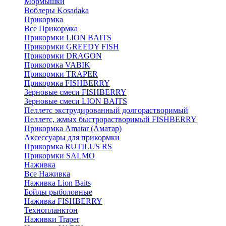
Мормышки
Воблеры Kosadaka
Прикормка
Все Прикормка
Прикормки LION BAITS
Прикормки GREEDY FISH
Прикормки DRAGON
Прикормка VABIK
Прикормки TRAPER
Прикормка FISHBERRY
Зерновые смеси FISHBERRY
Зерновые смеси LION BAITS
Пеллетс экструдированный долгорастворимый
Пеллетс, жмых быстрорастворимый FISHBERRY
Прикормка Amatar (Аматар)
Аксессуары для прикормки
Прикормка RUTILUS RS
Прикормки SALMO
Наживка
Все Наживка
Наживка Lion Baits
Бойлы рыболовные
Наживка FISHBERRY
Технопланктон
Наживки Traper