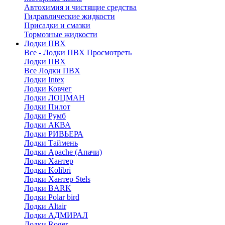
Автохимия и чистящие средства
Гидравлические жидкости
Присадки и смазки
Тормозные жидкости
Лодки ПВХ
Все - Лодки ПВХ
Просмотреть
Лодки ПВХ
Все Лодки ПВХ
Лодки Intex
Лодки Ковчег
Лодки ЛОЦМАН
Лодки Пилот
Лодки Румб
Лодки АКВА
Лодки РИВЬЕРА
Лодки Таймень
Лодки Apache (Апачи)
Лодки Хантер
Лодки Kolibri
Лодки Хантер Stels
Лодки BARK
Лодки Polar bird
Лодки Altair
Лодки АДМИРАЛ
Лодки Roger