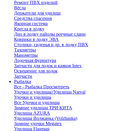
Ремонт ПВХ изделий
Вёсла
Держатели для удилищ
Средства спасения
Якорная система
Кресла в лодку
Дно в лодку пайолы реечные слани
Коврики в лодку ЭВА
Столики, сиденья и др. в лодку ПВХ
Тахометры
Манометры
Лодочная фурнитура
Запчасти для лодок и каяков Intex
Освещение для лодок
Запчасти
Рыбалка
Все - Рыбалка
Просмотреть
Удочки и удилища//Удилища Narval
Удочки и удилища
Все Удочки и удилища
Зимние удилища ТРИ КИТА
Удилища AZURA
Удилища Волжанка (Volzhanka)
Зимние удочки Megatex
Удилища Flagman