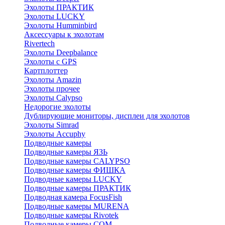
Эхолоты ПРАКТИК
Эхолоты LUCKY
Эхолоты Humminbird
Аксессуары к эхолотам
Rivertech
Эхолоты Deepbalance
Эхолоты с GPS
Картплоттер
Эхолоты Amazin
Эхолоты прочее
Эхолоты Calypso
Недорогие эхолоты
Дублирующие мониторы, дисплеи для эхолотов
Эхолоты Simrad
Эхолоты Accuphy
Подводные камеры
Подводные камеры ЯЗЬ
Подводные камеры CALYPSO
Подводные камеры ФИШКА
Подводные камеры LUCKY
Подводные камеры ПРАКТИК
Подводная камера FocusFish
Подводные камеры MURENA
Подводные камеры Rivotek
Подводные камеры СОМ