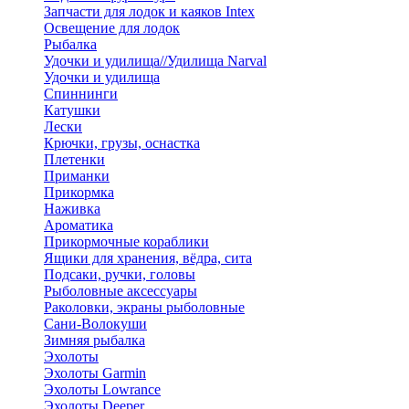
Запчасти для лодок и каяков Intex
Освещение для лодок
Рыбалка
Удочки и удилища//Удилища Narval
Удочки и удилища
Спиннинги
Катушки
Лески
Крючки, грузы, оснастка
Плетенки
Приманки
Прикормка
Наживка
Ароматика
Прикормочные кораблики
Ящики для хранения, вёдра, сита
Подсаки, ручки, головы
Рыболовные аксессуары
Раколовки, экраны рыболовные
Сани-Волокуши
Зимняя рыбалка
Эхолоты
Эхолоты Garmin
Эхолоты Lowrance
Эхолоты Deeper