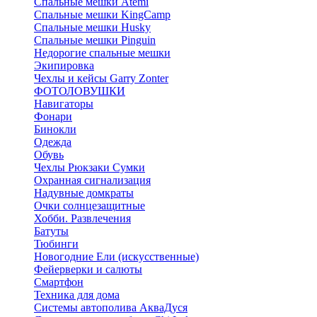
Спальные мешки Atemi
Спальные мешки KingCamp
Спальные мешки Husky
Спальные мешки Pinguin
Недорогие спальные мешки
Экипировка
Чехлы и кейсы Garry Zonter
ФОТОЛОВУШКИ
Навигаторы
Фонари
Бинокли
Одежда
Обувь
Чехлы Рюкзаки Сумки
Охранная сигнализация
Надувные домкраты
Очки солнцезащитные
Хобби. Развлечения
Батуты
Тюбинги
Новогодние Ели (искусственные)
Фейерверки и салюты
Смартфон
Техника для дома
Системы автополива АкваДуся