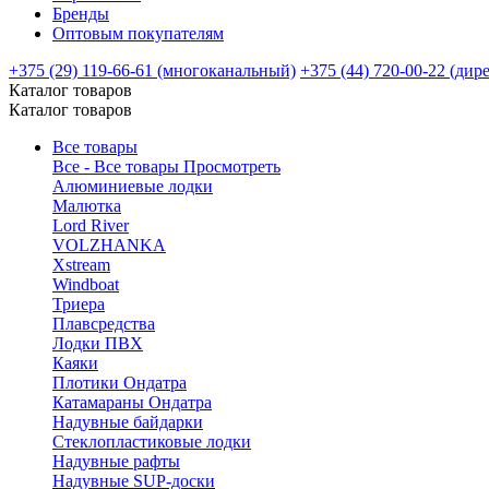
Бренды
Оптовым покупателям
+375 (29) 119-66-61 (многоканальный)
+375 (44) 720-00-22 (дир
Каталог товаров
Каталог товаров
Все товары
Все - Все товары
Просмотреть
Алюминиевые лодки
Малютка
Lord River
VOLZHANKA
Xstream
Windboat
Триера
Плавсредства
Лодки ПВХ
Каяки
Плотики Ондатра
Катамараны Ондатра
Надувные байдарки
Стеклопластиковые лодки
Надувные рафты
Надувные SUP-доски