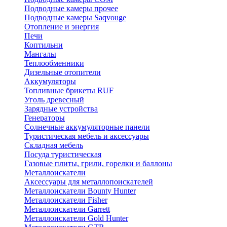
Подводные камеры прочее
Подводные камеры Saqvouge
Отопление и энергия
Печи
Коптильни
Мангалы
Теплообменники
Дизельные отопители
Аккумуляторы
Топливные брикеты RUF
Уголь древесный
Зарядные устройства
Генераторы
Солнечные аккумуляторные панели
Туристическая мебель и аксессуары
Складная мебель
Посуда туристическая
Газовые плиты, грили, горелки и баллоны
Металлоискатели
Аксессуары для металлопоискателей
Металлоискатели Bounty Hunter
Металлоискатели Fisher
Металлоискатели Garrett
Металлоискатели Gold Hunter