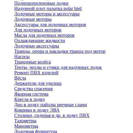
Полипропиленовые лодки
Надувной плот палатка polar bird
Лодочные моторы и аксессуары
Лодочные моторы
Аксессуары для лодочных моторов
Для лодочных моторов
Масла для лодочных моторов
Охлаждающие жидкости
Лодочные аксессуары
Транцы, опора и накладки транца под мотор
Насосы
Транцевые колёса
Тенты, чехлы и сумки для надувных лодок
Ремонт ПВХ изделий
Вёсла
Держатели для удилищ
Средства спасения
Якорная система
Кресла в лодку
Дно в лодку пайолы реечные слани
Коврики в лодку ЭВА
Столики, сиденья и др. в лодку ПВХ
Тахометры
Манометры
Лодочная фурнитура