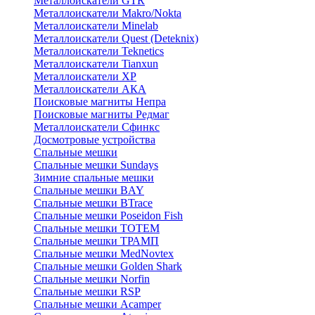
Металлоискатели GTR
Металлоискатели Makro/Nokta
Металлоискатели Minelab
Металлоискатели Quest (Deteknix)
Металлоискатели Teknetics
Металлоискатели Tianxun
Металлоискатели XP
Металлоискатели АКА
Поисковые магниты Непра
Поисковые магниты Редмаг
Металлоискатели Сфинкс
Досмотровые устройства
Спальные мешки
Спальные мешки Sundays
Зимние спальные мешки
Спальные мешки BAY
Спальные мешки BTrace
Спальные мешки Poseidon Fish
Спальные мешки ТОТЕМ
Спальные мешки ТРАМП
Cпальные мешки MedNovtex
Спальные мешки Golden Shark
Спальные мешки Norfin
Спальные мешки RSP
Спальные мешки Acamper