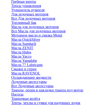
Гребные винты
Тросы управления
Удлинитель румпеля
Для лодочных моторов
Все Для лодочных моторов
Топливный бак
Масла для лодочных моторов
Все Масла для лодочных моторов
Моторное масло и смазка Motul
Масла QuickSilver
Масла Sumitach
Масла ZENIT
Масла Hidea
Масла Yacco
Масла Yamalube
Масла 77 Lubricants
Смазки и спреи
Масла RAVENOL
Охлаждающие жидкости
Лодочные аксессуары
Все Лодочные аксессуары
Транцы, опора и накладки транца под мотор
Насосы
Транцевые колёса
Тенты, чехлы и сумки для надувных лодок