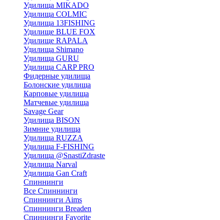
Удилища MIKADO
Удилища COLMIC
Удилища 13FISHING
Удилище BLUE FOX
Удилище RAPALA
Удилища Shimano
Удилища GURU
Удилища CARP PRO
Фидерные удилища
Болонские удилища
Карповые удилища
Матчевые удилища
Savage Gear
Удилища BISON
Зимние удилища
Удилища RUZZA
Удилища F-FISHING
Удилища @SnastiZdraste
Удилища Narval
Удилища Gan Craft
Спиннинги
Все Спиннинги
Спиннинги Aims
Спиннинги Breaden
Спиннинги Favorite