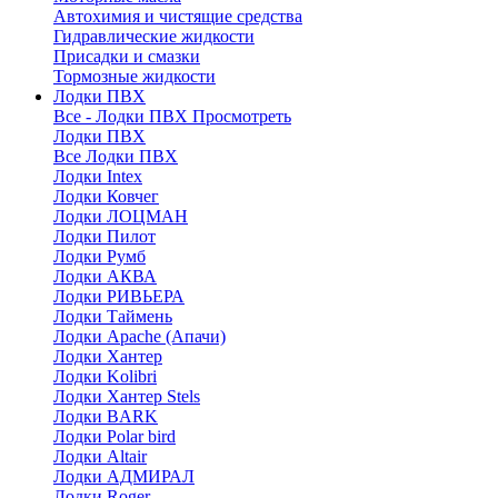
Автохимия и чистящие средства
Гидравлические жидкости
Присадки и смазки
Тормозные жидкости
Лодки ПВХ
Все - Лодки ПВХ
Просмотреть
Лодки ПВХ
Все Лодки ПВХ
Лодки Intex
Лодки Ковчег
Лодки ЛОЦМАН
Лодки Пилот
Лодки Румб
Лодки АКВА
Лодки РИВЬЕРА
Лодки Таймень
Лодки Apache (Апачи)
Лодки Хантер
Лодки Kolibri
Лодки Хантер Stels
Лодки BARK
Лодки Polar bird
Лодки Altair
Лодки АДМИРАЛ
Лодки Roger