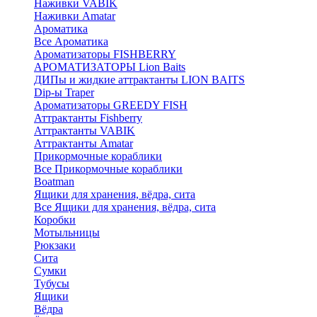
Наживки VABIK
Наживки Amatar
Ароматика
Все Ароматика
Ароматизаторы FISHBERRY
АРОМАТИЗАТОРЫ Lion Baits
ДИПы и жидкие аттрактанты LION BAITS
Dip-ы Traper
Ароматизаторы GREEDY FISH
Аттрактанты Fishberry
Аттрактанты VABIK
Аттрактанты Amatar
Прикормочные кораблики
Все Прикормочные кораблики
Boatman
Ящики для хранения, вёдра, сита
Все Ящики для хранения, вёдра, сита
Коробки
Мотыльницы
Рюкзаки
Сита
Сумки
Тубусы
Ящики
Вёдра