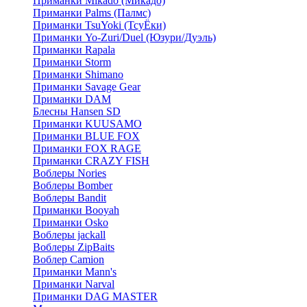
Приманки Mikado (Микадо)
Приманки Palms (Палмс)
Приманки TsuYoki (ТсуЁки)
Приманки Yo-Zuri/Duel (Юзури/Дуэль)
Приманки Rapala
Приманки Storm
Приманки Shimano
Приманки Savage Gear
Приманки DAM
Блесны Hansen SD
Приманки KUUSAMO
Приманки BLUE FOX
Приманки FOX RAGE
Приманки CRAZY FISH
Воблеры Nories
Воблеры Bomber
Воблеры Bandit
Приманки Booyah
Приманки Osko
Воблеры jackall
Воблеры ZipBaits
Воблер Camion
Приманки Mann's
Приманки Narval
Приманки DAG MASTER