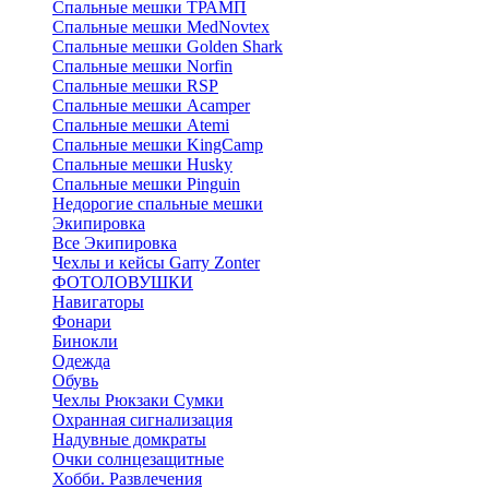
Спальные мешки ТРАМП
Cпальные мешки MedNovtex
Спальные мешки Golden Shark
Спальные мешки Norfin
Спальные мешки RSP
Спальные мешки Acamper
Спальные мешки Atemi
Спальные мешки KingCamp
Спальные мешки Husky
Спальные мешки Pinguin
Недорогие спальные мешки
Экипировка
Все Экипировка
Чехлы и кейсы Garry Zonter
ФОТОЛОВУШКИ
Навигаторы
Фонари
Бинокли
Одежда
Обувь
Чехлы Рюкзаки Сумки
Охранная сигнализация
Надувные домкраты
Очки солнцезащитные
Хобби. Развлечения