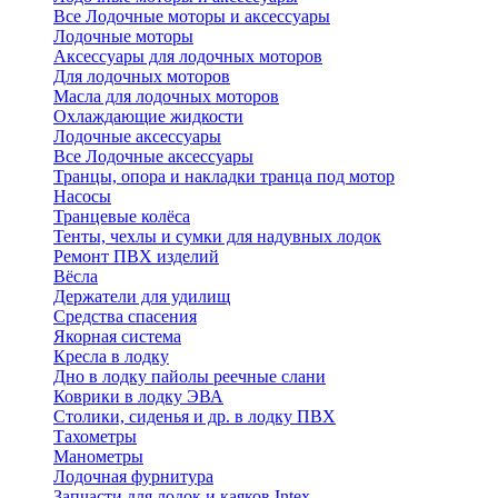
Все Лодочные моторы и аксессуары
Лодочные моторы
Аксессуары для лодочных моторов
Для лодочных моторов
Масла для лодочных моторов
Охлаждающие жидкости
Лодочные аксессуары
Все Лодочные аксессуары
Транцы, опора и накладки транца под мотор
Насосы
Транцевые колёса
Тенты, чехлы и сумки для надувных лодок
Ремонт ПВХ изделий
Вёсла
Держатели для удилищ
Средства спасения
Якорная система
Кресла в лодку
Дно в лодку пайолы реечные слани
Коврики в лодку ЭВА
Столики, сиденья и др. в лодку ПВХ
Тахометры
Манометры
Лодочная фурнитура
Запчасти для лодок и каяков Intex