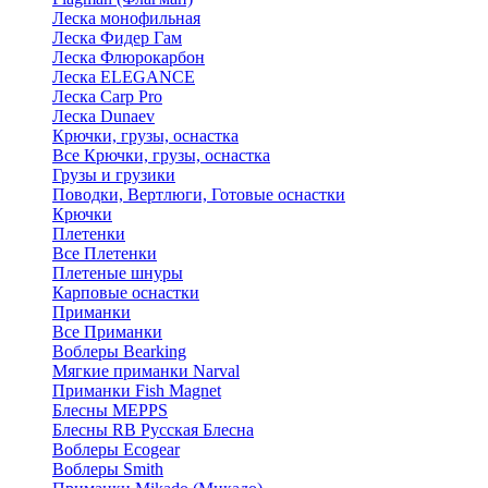
Леска монофильная
Леска Фидер Гам
Леска Флюрокарбон
Леска ELEGANCE
Леска Carp Pro
Леска Dunaev
Крючки, грузы, оснастка
Все Крючки, грузы, оснастка
Грузы и грузики
Поводки, Вертлюги, Готовые оснастки
Крючки
Плетенки
Все Плетенки
Плетеные шнуры
Карповые оснастки
Приманки
Все Приманки
Воблеры Bearking
Мягкие приманки Narval
Приманки Fish Magnet
Блесны MEPPS
Блесны RB Русская Блесна
Воблеры Ecogear
Воблеры Smith