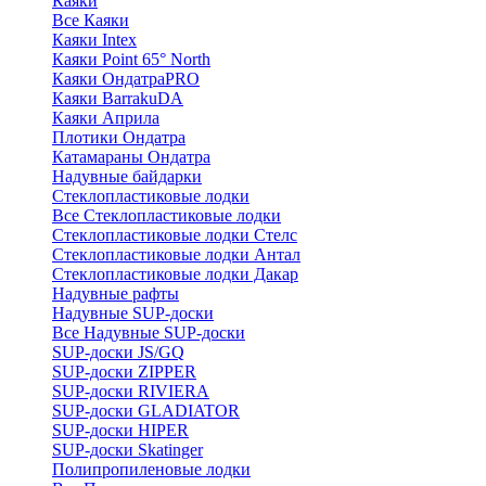
Каяки
Все Каяки
Каяки Intex
Каяки Point 65° North
Каяки ОндатраPRO
Каяки BarrakuDA
Каяки Априла
Плотики Ондатра
Катамараны Ондатра
Надувные байдарки
Стеклопластиковые лодки
Все Стеклопластиковые лодки
Стеклопластиковые лодки Стелс
Стеклопластиковые лодки Антал
Стеклопластиковые лодки Дакар
Надувные рафты
Надувные SUP-доски
Все Надувные SUP-доски
SUP-доски JS/GQ
SUP-доски ZIPPER
SUP-доски RIVIERA
SUP-доски GLADIATOR
SUP-доски HIPER
SUP-доски Skatinger
Полипропиленовые лодки