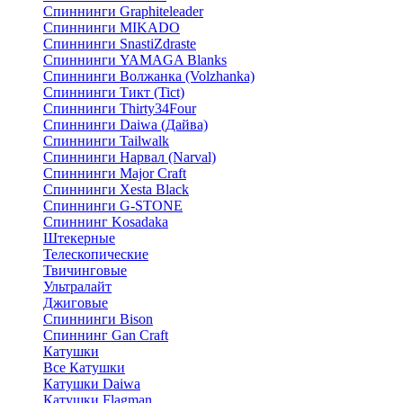
Спиннинги Graphiteleader
Спиннинги MIKADO
Спиннинги SnastiZdraste
Спиннинги YAMAGA Blanks
Спиннинги Волжанка (Volzhanka)
Спиннинги Тикт (Tict)
Спиннинги Thirty34Four
Спиннинги Daiwa (Дайва)
Спиннинги Tailwalk
Спиннинги Нарвал (Narval)
Спиннинги Major Craft
Спиннинги Xesta Black
Спиннинги G-STONE
Спиннинг Kosadaka
Штекерные
Телескопические
Твичинговые
Ультралайт
Джиговые
Спиннинги Bison
Спиннинг Gan Craft
Катушки
Все Катушки
Катушки Daiwa
Катушки Flagman