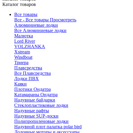
Каталог товаров
Все товары
Все - Все товары
Просмотреть
Алюминиевые лодки
Все Алюминиевые лодки
Малютка
Lord River
VOLZHANKA
Xstream
Windboat
Триера
Плавсредства
Все Плавсредства
Лодки ПВХ
Каяки
Плотики Ондатра
Катамараны Ондатра
Надувные байдарки
Стеклопластиковые лодки
Надувные рафты
Надувные SUP-доски
Полипропиленовые лодки
Надувной плот палатка polar bird
Лодочные моторы и аксессуары