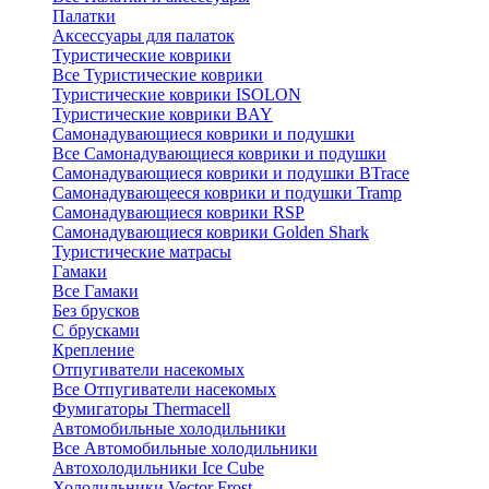
Палатки
Аксессуары для палаток
Туристические коврики
Все Туристические коврики
Туристические коврики ISOLON
Туристические коврики BAY
Самонадувающиеся коврики и подушки
Все Самонадувающиеся коврики и подушки
Самонадувающиеся коврики и подушки BTrace
Самонадувающееся коврики и подушки Tramp
Самонадувающиеся коврики RSP
Самонадувающиеся коврики Golden Shark
Туристические матрасы
Гамаки
Все Гамаки
Без брусков
С брусками
Крепление
Отпугиватели насекомых
Все Отпугиватели насекомых
Фумигаторы Thermacell
Автомобильные холодильники
Все Автомобильные холодильники
Автохолодильники Ice Cube
Холодильники Vector Frost