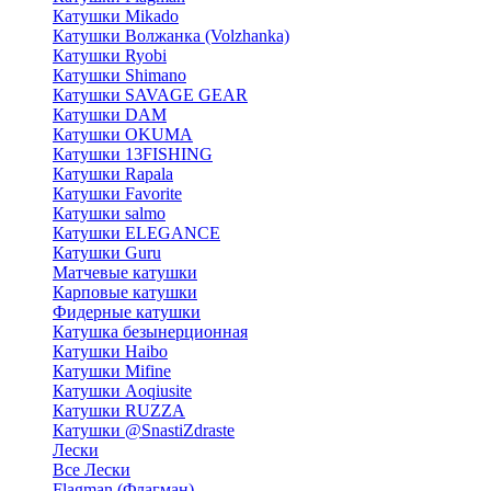
Катушки Mikado
Катушки Волжанка (Volzhanka)
Катушки Ryobi
Катушки Shimano
Катушки SAVAGE GEAR
Катушки DAM
Катушки OKUMA
Катушки 13FISHING
Катушки Rapala
Катушки Favorite
Катушки salmo
Катушки ELEGANCE
Катушки Guru
Матчевые катушки
Карповые катушки
Фидерные катушки
Катушка безынерционная
Катушки Haibo
Катушки Mifine
Катушки Aoqiusite
Катушки RUZZA
Катушки @SnastiZdraste
Лески
Все Лески
Flagman (Флагман)