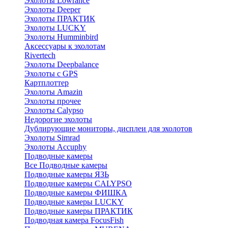
Эхолоты Lowrance
Эхолоты Deeper
Эхолоты ПРАКТИК
Эхолоты LUCKY
Эхолоты Humminbird
Аксессуары к эхолотам
Rivertech
Эхолоты Deepbalance
Эхолоты с GPS
Картплоттер
Эхолоты Amazin
Эхолоты прочее
Эхолоты Calypso
Недорогие эхолоты
Дублирующие мониторы, дисплеи для эхолотов
Эхолоты Simrad
Эхолоты Accuphy
Подводные камеры
Все Подводные камеры
Подводные камеры ЯЗЬ
Подводные камеры CALYPSO
Подводные камеры ФИШКА
Подводные камеры LUCKY
Подводные камеры ПРАКТИК
Подводная камера FocusFish