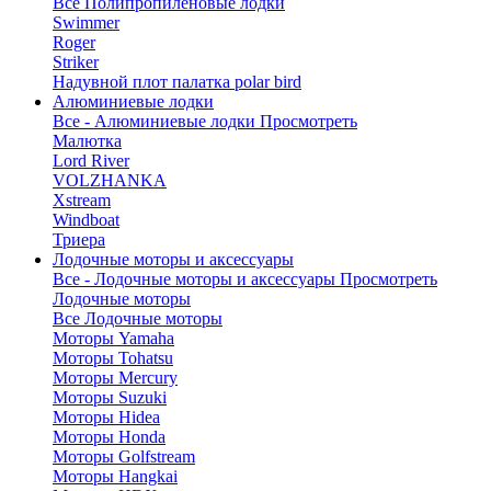
Все Полипропиленовые лодки
Swimmer
Roger
Striker
Надувной плот палатка polar bird
Алюминиевые лодки
Все - Алюминиевые лодки
Просмотреть
Малютка
Lord River
VOLZHANKA
Xstream
Windboat
Триера
Лодочные моторы и аксессуары
Все - Лодочные моторы и аксессуары
Просмотреть
Лодочные моторы
Все Лодочные моторы
Моторы Yamaha
Моторы Tohatsu
Моторы Mercury
Моторы Suzuki
Моторы Hidea
Моторы Honda
Моторы Golfstream
Моторы Hangkai