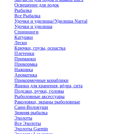
Освещение для лодок
Рыбалка
Все Рыбалка
Удочки и удилища//Удилища Narval
Удочки и удилища
Спиннинги
Катушки
Лески
Крючки, грузы, оснастка
Плетенки
Приманки
Прикормка
Наживка
Ароматика
Прикормочные кораблики
Ящики для хранения, вёдра, сита
Подсаки, ручки, головы
Рыболовные аксессуары
Раколовки, экраны рыболовные
Сани-Волокуши
Зимняя рыбалка
Эхолоты
Все Эхолоты
Эхолоты Garmin