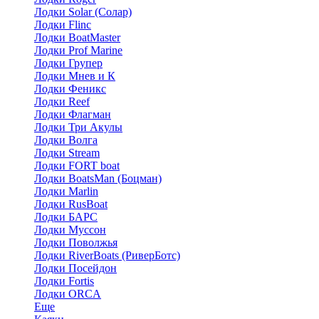
Лодки Solar (Солар)
Лодки Flinc
Лодки BoatMaster
Лодки Prof Marine
Лодки Групер
Лодки Мнев и К
Лодки Феникс
Лодки Reef
Лодки Флагман
Лодки Три Акулы
Лодки Волга
Лодки Stream
Лодки FORT boat
Лодки BoatsMan (Боцман)
Лодки Marlin
Лодки RusBoat
Лодки БАРС
Лодки Муссон
Лодки Поволжья
Лодки RiverBoats (РиверБотс)
Лодки Посейдон
Лодки Fortis
Лодки ORCA
Еще