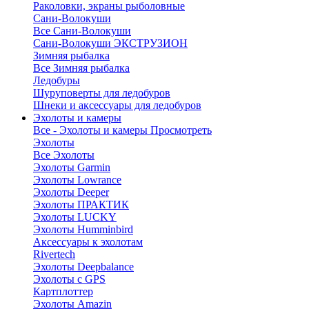
Раколовки, экраны рыболовные
Сани-Волокуши
Все Сани-Волокуши
Сани-Волокуши ЭКСТРУЗИОН
Зимняя рыбалка
Все Зимняя рыбалка
Ледобуры
Шуруповерты для ледобуров
Шнеки и аксессуары для ледобуров
Эхолоты и камеры
Все - Эхолоты и камеры
Просмотреть
Эхолоты
Все Эхолоты
Эхолоты Garmin
Эхолоты Lowrance
Эхолоты Deeper
Эхолоты ПРАКТИК
Эхолоты LUCKY
Эхолоты Humminbird
Аксессуары к эхолотам
Rivertech
Эхолоты Deepbalance
Эхолоты с GPS
Картплоттер
Эхолоты Amazin