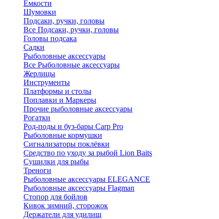
Ёмкости
Шумовки
Подсаки, ручки, головы
Все Подсаки, ручки, головы
Головы подсака
Садки
Рыболовные аксессуары
Все Рыболовные аксессуары
Жерлицы
Инструменты
Платформы и столы
Поплавки и Маркеры
Прочие рыболовные аксессуары
Рогатки
Род-поды и буз-бары Carp Pro
Рыболовные кормушки
Сигнализаторы поклёвки
Средство по уходу за рыбой Lion Baits
Сушилки для рыбы
Треноги
Рыболовные аксессуары ELEGANCE
Рыболовные аксессуары Flagman
Стопор для бойлов
Кивок зимний, сторожок
Держатели для удилищ