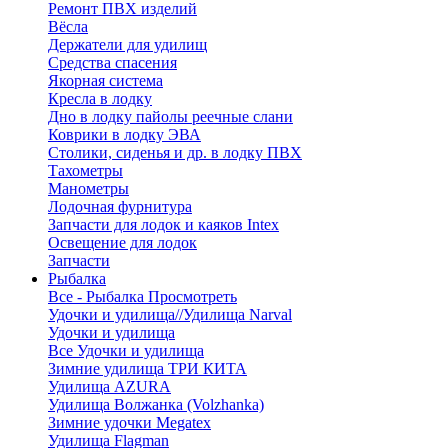
Ремонт ПВХ изделий
Вёсла
Держатели для удилищ
Средства спасения
Якорная система
Кресла в лодку
Дно в лодку пайолы реечные слани
Коврики в лодку ЭВА
Столики, сиденья и др. в лодку ПВХ
Тахометры
Манометры
Лодочная фурнитура
Запчасти для лодок и каяков Intex
Освещение для лодок
Запчасти
Рыбалка
Все - Рыбалка
Просмотреть
Удочки и удилища//Удилища Narval
Удочки и удилища
Все Удочки и удилища
Зимние удилища ТРИ КИТА
Удилища AZURA
Удилища Волжанка (Volzhanka)
Зимние удочки Megatex
Удилища Flagman