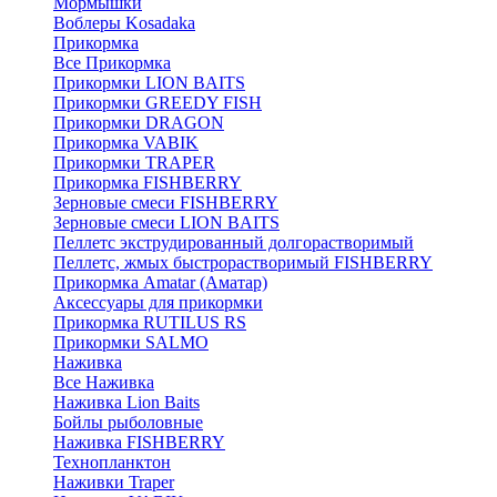
Мормышки
Воблеры Kosadaka
Прикормка
Все Прикормка
Прикормки LION BAITS
Прикормки GREEDY FISH
Прикормки DRAGON
Прикормка VABIK
Прикормки TRAPER
Прикормка FISHBERRY
Зерновые смеси FISHBERRY
Зерновые смеси LION BAITS
Пеллетс экструдированный долгорастворимый
Пеллетс, жмых быстрорастворимый FISHBERRY
Прикормка Amatar (Аматар)
Аксессуары для прикормки
Прикормка RUTILUS RS
Прикормки SALMO
Наживка
Все Наживка
Наживка Lion Baits
Бойлы рыболовные
Наживка FISHBERRY
Технопланктон
Наживки Traper