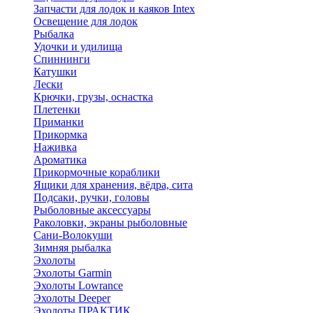
Запчасти для лодок и каяков Intex
Освещение для лодок
Рыбалка
Удочки и удилища
Спиннинги
Катушки
Лески
Крючки, грузы, оснастка
Плетенки
Приманки
Прикормка
Наживка
Ароматика
Прикормочные кораблики
Ящики для хранения, вёдра, сита
Подсаки, ручки, головы
Рыболовные аксессуары
Раколовки, экраны рыболовные
Сани-Волокуши
Зимняя рыбалка
Эхолоты
Эхолоты Garmin
Эхолоты Lowrance
Эхолоты Deeper
Эхолоты ПРАКТИК