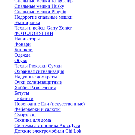
Спальные мешки KingCamp
Спальные мешки Husky
Спальные мешки Pinguin
Недорогие спальные мешки
Экипировка
Чехлы и кейсы Garry Zonter
ФОТОЛОВУШКИ
Навигаторы
Фонари
Бинокли
Одежда
Обувь
Чехлы Рюкзаки Сумки
Охранная сигнализация
Надувные домкраты
Очки солнцезащитные
Хобби. Развлечения
Батуты
Тюбинги
Новогодние Ели (искусственные)
Фейерверки и салюты
Смартфон
Техника для дома
Системы автополива АкваДуся
Детские электромобили Chi Lok