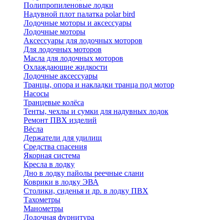
Полипропиленовые лодки
Надувной плот палатка polar bird
Лодочные моторы и аксессуары
Лодочные моторы
Аксессуары для лодочных моторов
Для лодочных моторов
Масла для лодочных моторов
Охлаждающие жидкости
Лодочные аксессуары
Транцы, опора и накладки транца под мотор
Насосы
Транцевые колёса
Тенты, чехлы и сумки для надувных лодок
Ремонт ПВХ изделий
Вёсла
Держатели для удилищ
Средства спасения
Якорная система
Кресла в лодку
Дно в лодку пайолы реечные слани
Коврики в лодку ЭВА
Столики, сиденья и др. в лодку ПВХ
Тахометры
Манометры
Лодочная фурнитура