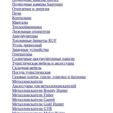
Подводные камеры Saqvouge
Отопление и энергия
Печи
Коптильни
Мангалы
Теплообменники
Дизельные отопители
Аккумуляторы
Топливные брикеты RUF
Уголь древесный
Зарядные устройства
Генераторы
Солнечные аккумуляторные панели
Туристическая мебель и аксессуары
Складная мебель
Посуда туристическая
Газовые плиты, грили, горелки и баллоны
Металлоискатели
Аксессуары для металлопоискателей
Металлоискатели Bounty Hunter
Металлоискатели Fisher
Металлоискатели Garrett
Металлоискатели Gold Hunter
Металлоискатели GTR