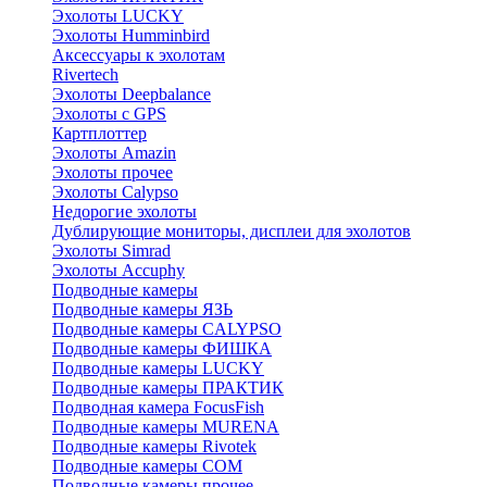
Эхолоты LUCKY
Эхолоты Humminbird
Аксессуары к эхолотам
Rivertech
Эхолоты Deepbalance
Эхолоты с GPS
Картплоттер
Эхолоты Amazin
Эхолоты прочее
Эхолоты Calypso
Недорогие эхолоты
Дублирующие мониторы, дисплеи для эхолотов
Эхолоты Simrad
Эхолоты Accuphy
Подводные камеры
Подводные камеры ЯЗЬ
Подводные камеры CALYPSO
Подводные камеры ФИШКА
Подводные камеры LUCKY
Подводные камеры ПРАКТИК
Подводная камера FocusFish
Подводные камеры MURENA
Подводные камеры Rivotek
Подводные камеры СОМ
Подводные камеры прочее