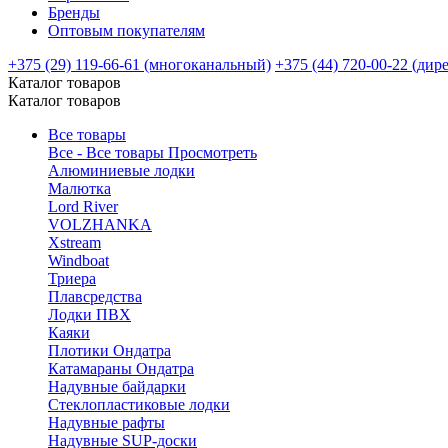
Бренды
Оптовым покупателям
+375 (29) 119-66-61 (многоканальный)
+375 (44) 720-00-22 (дир
Каталог товаров
Каталог товаров
Все товары
Все - Все товары
Просмотреть
Алюминиевые лодки
Малютка
Lord River
VOLZHANKA
Xstream
Windboat
Триера
Плавсредства
Лодки ПВХ
Каяки
Плотики Ондатра
Катамараны Ондатра
Надувные байдарки
Стеклопластиковые лодки
Надувные рафты
Надувные SUP-доски