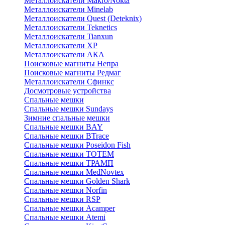
Металлоискатели Makro/Nokta
Металлоискатели Minelab
Металлоискатели Quest (Deteknix)
Металлоискатели Teknetics
Металлоискатели Tianxun
Металлоискатели XP
Металлоискатели АКА
Поисковые магниты Непра
Поисковые магниты Редмаг
Металлоискатели Сфинкс
Досмотровые устройства
Спальные мешки
Спальные мешки Sundays
Зимние спальные мешки
Спальные мешки BAY
Спальные мешки BTrace
Спальные мешки Poseidon Fish
Спальные мешки ТОТЕМ
Спальные мешки ТРАМП
Cпальные мешки MedNovtex
Спальные мешки Golden Shark
Спальные мешки Norfin
Спальные мешки RSP
Спальные мешки Acamper
Спальные мешки Atemi