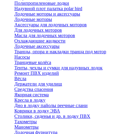
Полипропиленовые лодки
Надувной плот палатка polar bird
Лодочные моторы и аксессуары
Лодочные моторы
Аксессуары для лодочных моторов
Для лодочных моторов
Масла для лодочных моторов
Охлаждающие жидкости
Лодочные аксессуары
Транцы, опора и накладки транца под мотор
Насосы
Транцевые колёса
Тенты, чехлы и сумки для надувных лодок
Ремонт ПВХ изделий
Вёсла
Держатели для удилищ
Средства спасения
Якорная система
Кресла в лодку
Дно в лодку пайолы реечные слани
Коврики в лодку ЭВА
Столики, сиденья и др. в лодку ПВХ
Тахометры
Манометры
Лодочная фурнитура