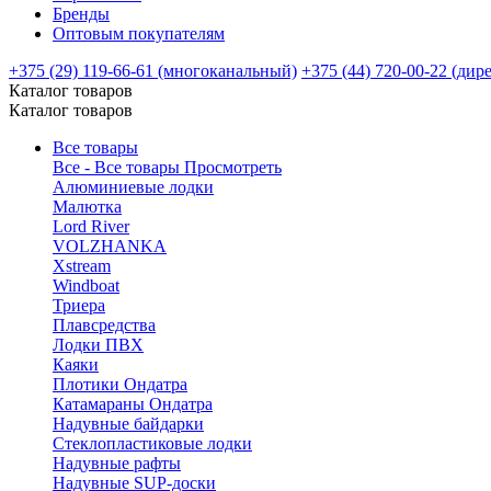
Бренды
Оптовым покупателям
+375 (29) 119-66-61 (многоканальный)
+375 (44) 720-00-22 (дир
Каталог товаров
Каталог товаров
Все товары
Все - Все товары
Просмотреть
Алюминиевые лодки
Малютка
Lord River
VOLZHANKA
Xstream
Windboat
Триера
Плавсредства
Лодки ПВХ
Каяки
Плотики Ондатра
Катамараны Ондатра
Надувные байдарки
Стеклопластиковые лодки
Надувные рафты
Надувные SUP-доски