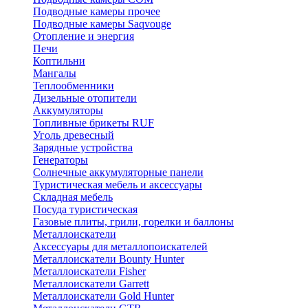
Подводные камеры прочее
Подводные камеры Saqvouge
Отопление и энергия
Печи
Коптильни
Мангалы
Теплообменники
Дизельные отопители
Аккумуляторы
Топливные брикеты RUF
Уголь древесный
Зарядные устройства
Генераторы
Солнечные аккумуляторные панели
Туристическая мебель и аксессуары
Складная мебель
Посуда туристическая
Газовые плиты, грили, горелки и баллоны
Металлоискатели
Аксессуары для металлопоискателей
Металлоискатели Bounty Hunter
Металлоискатели Fisher
Металлоискатели Garrett
Металлоискатели Gold Hunter