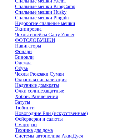
Спальные мешки Atemi
Спальные мешки KingCamp
Спальные мешки Husky
Спальные мешки Pinguin
Недорогие спальные мешки
Экипировка
Чехлы и кейсы Garry Zonter
ФОТОЛОВУШКИ
Навигаторы
Фонари
Бинокли
Одежда
Обувь
Чехлы Рюкзаки Сумки
Охранная сигнализация
Надувные домкраты
Очки солнцезащитные
Хобби. Развлечения
Батуты
Тюбинги
Новогодние Ели (искусственные)
Фейерверки и салюты
Смартфон
Техника для дома
Системы автополива АкваДуся