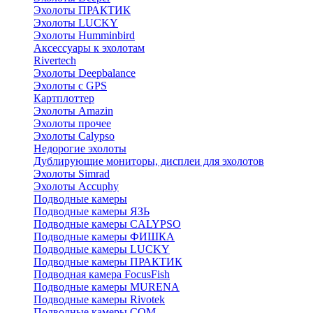
Эхолоты ПРАКТИК
Эхолоты LUCKY
Эхолоты Humminbird
Аксессуары к эхолотам
Rivertech
Эхолоты Deepbalance
Эхолоты с GPS
Картплоттер
Эхолоты Amazin
Эхолоты прочее
Эхолоты Calypso
Недорогие эхолоты
Дублирующие мониторы, дисплеи для эхолотов
Эхолоты Simrad
Эхолоты Accuphy
Подводные камеры
Подводные камеры ЯЗЬ
Подводные камеры CALYPSO
Подводные камеры ФИШКА
Подводные камеры LUCKY
Подводные камеры ПРАКТИК
Подводная камера FocusFish
Подводные камеры MURENA
Подводные камеры Rivotek
Подводные камеры СОМ