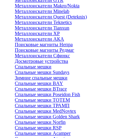
Металлоискатели GTR
Металлоискатели Makro/Nokta
Металлоискатели Minelab
Металлоискатели Quest (Deteknix)
Металлоискатели Teknetics
Металлоискатели Tianxun
Металлоискатели XP
Металлоискатели АКА
Поисковые магниты Непра
Поисковые магниты Редмаг
Металлоискатели Сфинкс
Досмотровые устройства
Спальные мешки
Спальные мешки Sundays
Зимние спальные мешки
Спальные мешки BAY
Спальные мешки BTrace
Спальные мешки Poseidon Fish
Спальные мешки ТОТЕМ
Спальные мешки ТРАМП
Cпальные мешки MedNovtex
Спальные мешки Golden Shark
Спальные мешки Norfin
Спальные мешки RSP
Спальные мешки Acamper