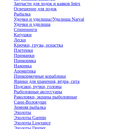
Запчасти для лодок и каяков Intex
Освещение для лодок
Рыбалка
Удочки и удилища//Удилища Narval
Удочки и удилища
Спиннинги
Катушки
Лески
Крючки, грузы, оснастка
Плетенки
Приманки
Прикормка
Наживка
Ароматика
Прикормочные кораблики
Ящики для хранения, вёдра, сита
Подсаки, ручки, головы
Рыболовные аксессуары
Раколовки, экраны рыболовные
Сани-Волокуши
Зимняя рыбалка
Эхолоты
Эхолоты Garmin
Эхолоты Lowrance
Эхолоты Deeper