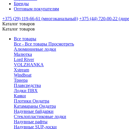
Бренды
Оптовым покупателям
+375 (29) 119-66-61 (многоканальный)
+375 (44) 720-00-22 (дир
Каталог товаров
Каталог товаров
Все товары
Все - Все товары
Просмотреть
Алюминиевые лодки
Малютка
Lord River
VOLZHANKA
Xstream
Windboat
Триера
Плавсредства
Лодки ПВХ
Каяки
Плотики Ондатра
Катамараны Ондатра
Надувные байдарки
Стеклопластиковые лодки
Надувные рафты
Надувные SUP-доски