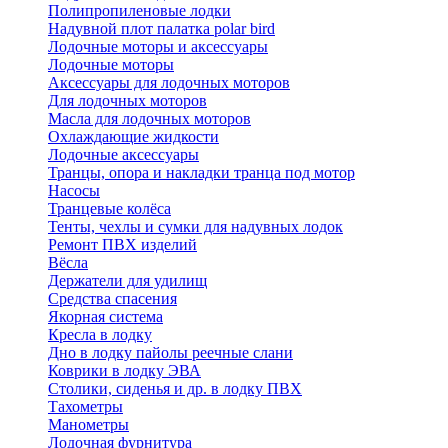
Полипропиленовые лодки
Надувной плот палатка polar bird
Лодочные моторы и аксессуары
Лодочные моторы
Аксессуары для лодочных моторов
Для лодочных моторов
Масла для лодочных моторов
Охлаждающие жидкости
Лодочные аксессуары
Транцы, опора и накладки транца под мотор
Насосы
Транцевые колёса
Тенты, чехлы и сумки для надувных лодок
Ремонт ПВХ изделий
Вёсла
Держатели для удилищ
Средства спасения
Якорная система
Кресла в лодку
Дно в лодку пайолы реечные слани
Коврики в лодку ЭВА
Столики, сиденья и др. в лодку ПВХ
Тахометры
Манометры
Лодочная фурнитура