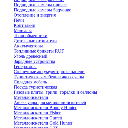
Подводные камеры прочее
Подводные камеры Saqvouge
Отопление и энергия
Печи
Коптильни
Мангалы
Теплообменники
Дизельные отопители
Аккумуляторы
Топливные брикеты RUF
Уголь древесный
Зарядные устройства
Генераторы
Солнечные аккумуляторные панели
Туристическая мебель и аксессуары
Складная мебель
Посуда туристическая
Газовые плиты, грили, горелки и баллоны
Металлоискатели
Аксессуары для металлопоискателей
Металлоискатели Bounty Hunter
Металлоискатели Fisher
Металлоискатели Garrett
Металлоискатели Gold Hunter