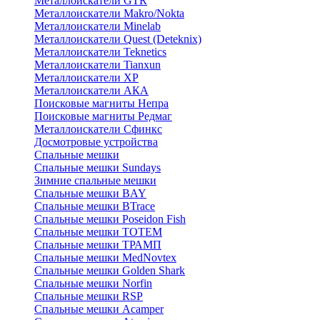
Металлоискатели GTR
Металлоискатели Makro/Nokta
Металлоискатели Minelab
Металлоискатели Quest (Deteknix)
Металлоискатели Teknetics
Металлоискатели Tianxun
Металлоискатели XP
Металлоискатели АКА
Поисковые магниты Непра
Поисковые магниты Редмаг
Металлоискатели Сфинкс
Досмотровые устройства
Спальные мешки
Спальные мешки Sundays
Зимние спальные мешки
Спальные мешки BAY
Спальные мешки BTrace
Спальные мешки Poseidon Fish
Спальные мешки ТОТЕМ
Спальные мешки ТРАМП
Cпальные мешки MedNovtex
Спальные мешки Golden Shark
Спальные мешки Norfin
Спальные мешки RSP
Спальные мешки Acamper