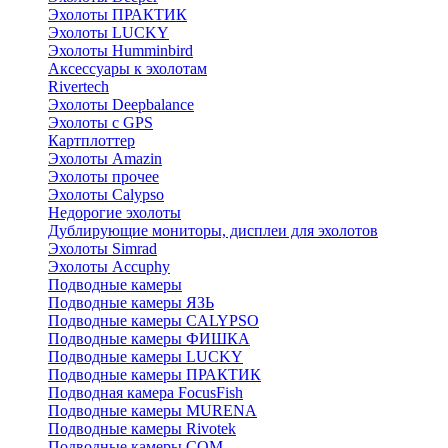
Эхолоты ПРАКТИК
Эхолоты LUCKY
Эхолоты Humminbird
Аксессуары к эхолотам
Rivertech
Эхолоты Deepbalance
Эхолоты с GPS
Картплоттер
Эхолоты Amazin
Эхолоты прочее
Эхолоты Calypso
Недорогие эхолоты
Дублирующие мониторы, дисплеи для эхолотов
Эхолоты Simrad
Эхолоты Accuphy
Подводные камеры
Подводные камеры ЯЗЬ
Подводные камеры CALYPSO
Подводные камеры ФИШКА
Подводные камеры LUCKY
Подводные камеры ПРАКТИК
Подводная камера FocusFish
Подводные камеры MURENA
Подводные камеры Rivotek
Подводные камеры СОМ