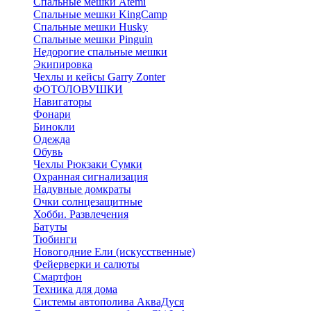
Спальные мешки Atemi
Спальные мешки KingCamp
Спальные мешки Husky
Спальные мешки Pinguin
Недорогие спальные мешки
Экипировка
Чехлы и кейсы Garry Zonter
ФОТОЛОВУШКИ
Навигаторы
Фонари
Бинокли
Одежда
Обувь
Чехлы Рюкзаки Сумки
Охранная сигнализация
Надувные домкраты
Очки солнцезащитные
Хобби. Развлечения
Батуты
Тюбинги
Новогодние Ели (искусственные)
Фейерверки и салюты
Смартфон
Техника для дома
Системы автополива АкваДуся