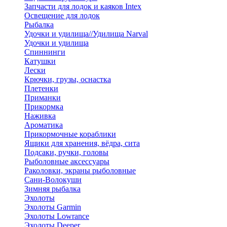
Запчасти для лодок и каяков Intex
Освещение для лодок
Рыбалка
Удочки и удилища//Удилища Narval
Удочки и удилища
Спиннинги
Катушки
Лески
Крючки, грузы, оснастка
Плетенки
Приманки
Прикормка
Наживка
Ароматика
Прикормочные кораблики
Ящики для хранения, вёдра, сита
Подсаки, ручки, головы
Рыболовные аксессуары
Раколовки, экраны рыболовные
Сани-Волокуши
Зимняя рыбалка
Эхолоты
Эхолоты Garmin
Эхолоты Lowrance
Эхолоты Deeper