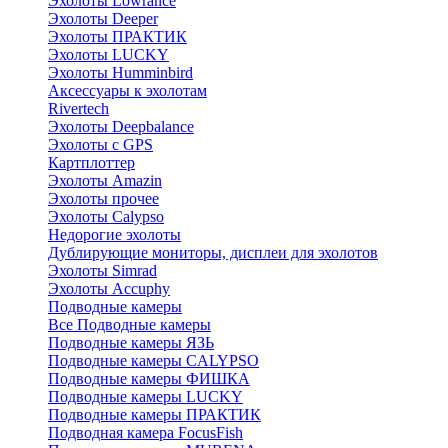
Эхолоты Lowrance
Эхолоты Deeper
Эхолоты ПРАКТИК
Эхолоты LUCKY
Эхолоты Humminbird
Аксессуары к эхолотам
Rivertech
Эхолоты Deepbalance
Эхолоты с GPS
Картплоттер
Эхолоты Amazin
Эхолоты прочее
Эхолоты Calypso
Недорогие эхолоты
Дублирующие мониторы, дисплеи для эхолотов
Эхолоты Simrad
Эхолоты Accuphy
Подводные камеры
Все Подводные камеры
Подводные камеры ЯЗЬ
Подводные камеры CALYPSO
Подводные камеры ФИШКА
Подводные камеры LUCKY
Подводные камеры ПРАКТИК
Подводная камера FocusFish