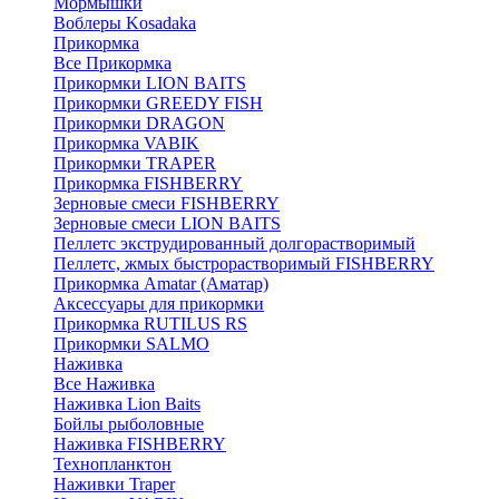
Мормышки
Воблеры Kosadaka
Прикормка
Все Прикормка
Прикормки LION BAITS
Прикормки GREEDY FISH
Прикормки DRAGON
Прикормка VABIK
Прикормки TRAPER
Прикормка FISHBERRY
Зерновые смеси FISHBERRY
Зерновые смеси LION BAITS
Пеллетс экструдированный долгорастворимый
Пеллетс, жмых быстрорастворимый FISHBERRY
Прикормка Amatar (Аматар)
Аксессуары для прикормки
Прикормка RUTILUS RS
Прикормки SALMO
Наживка
Все Наживка
Наживка Lion Baits
Бойлы рыболовные
Наживка FISHBERRY
Технопланктон
Наживки Traper