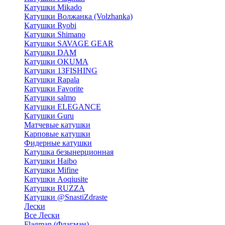
Катушки Mikado
Катушки Волжанка (Volzhanka)
Катушки Ryobi
Катушки Shimano
Катушки SAVAGE GEAR
Катушки DAM
Катушки OKUMA
Катушки 13FISHING
Катушки Rapala
Катушки Favorite
Катушки salmo
Катушки ELEGANCE
Катушки Guru
Матчевые катушки
Карповые катушки
Фидерные катушки
Катушка безынерционная
Катушки Haibo
Катушки Mifine
Катушки Aoqiusite
Катушки RUZZA
Катушки @SnastiZdraste
Лески
Все Лески
Flagman (Флагман)