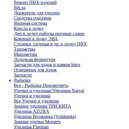
Ремонт ПВХ изделий
Вёсла
Держатели для удилищ
Средства спасения
Якорная система
Кресла в лодку
Дно в лодку пайолы реечные слани
Коврики в лодку ЭВА
Столики, сиденья и др. в лодку ПВХ
Тахометры
Манометры
Лодочная фурнитура
Запчасти для лодок и каяков Intex
Освещение для лодок
Запчасти
Рыбалка
Все - Рыбалка
Просмотреть
Удочки и удилища//Удилища Narval
Удочки и удилища
Все Удочки и удилища
Зимние удилища ТРИ КИТА
Удилища AZURA
Удилища Волжанка (Volzhanka)
Зимние удочки Megatex
Удилища Flagman