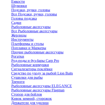
Ёмкости
Шумовки
Подсаки, ручки, головы
Все Подсаки, ручки, головы
Головы подсака
Садки
Рыболовные аксессуары
Все Рыболовные аксессуары
Жерлицы
Инструменты
Платформы и столы
Поплавки и Маркеры
Прочие рыболовные аксессуары
Рогатки
Род-поды и буз-бары Carp Pro
Рыболовные кормушки
Сигнализаторы поклёвки
Средство по уходу за рыбой Lion Baits
Сушилки для рыбы
Треноги
Рыболовные аксессуары ELEGANCE
Рыболовные аксессуары Flagman
Стопор для бойлов
Кивок зимний, сторожок
Держатели для удилищ