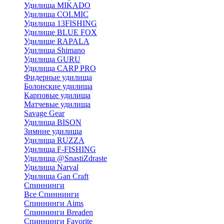
Удилища MIKADO
Удилища COLMIC
Удилища 13FISHING
Удилище BLUE FOX
Удилище RAPALA
Удилища Shimano
Удилища GURU
Удилища CARP PRO
Фидерные удилища
Болонские удилища
Карповые удилища
Матчевые удилища
Savage Gear
Удилища BISON
Зимние удилища
Удилища RUZZA
Удилища F-FISHING
Удилища @SnastiZdraste
Удилища Narval
Удилища Gan Craft
Спиннинги
Все Спиннинги
Спиннинги Aims
Спиннинги Breaden
Спиннинги Favorite