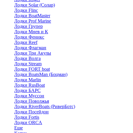
Лодки Solar (Солар)
Лодки Flinc
Лодки BoatMaster
Лодки Prof Marine
Лодки Групер
Лодки Мнев и К
Лодки Феникс
Лодки Reef
Лодки Флагман
Лодки Три Акулы
Лодки Волга
Лодки Stream
Лодки FORT boat
Лодки BoatsMan (Боцман)
Лодки Marlin
Лодки RusBoat
Лодки БАРС
Лодки Муссон
Лодки Поволжья
Лодки RiverBoats (РиверБотс)
Лодки Посейдон
Лодки Fortis
Лодки ORCA
Еще