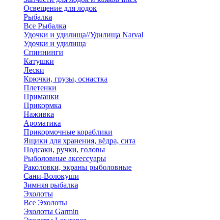
Освещение для лодок
Рыбалка
Все Рыбалка
Удочки и удилища//Удилища Narval
Удочки и удилища
Спиннинги
Катушки
Лески
Крючки, грузы, оснастка
Плетенки
Приманки
Прикормка
Наживка
Ароматика
Прикормочные кораблики
Ящики для хранения, вёдра, сита
Подсаки, ручки, головы
Рыболовные аксессуары
Раколовки, экраны рыболовные
Сани-Волокуши
Зимняя рыбалка
Эхолоты
Все Эхолоты
Эхолоты Garmin