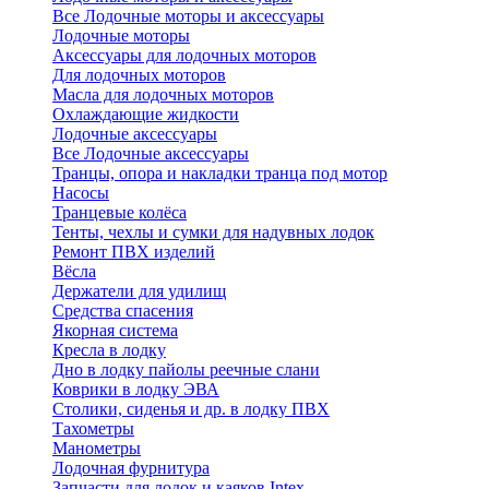
Все Лодочные моторы и аксессуары
Лодочные моторы
Аксессуары для лодочных моторов
Для лодочных моторов
Масла для лодочных моторов
Охлаждающие жидкости
Лодочные аксессуары
Все Лодочные аксессуары
Транцы, опора и накладки транца под мотор
Насосы
Транцевые колёса
Тенты, чехлы и сумки для надувных лодок
Ремонт ПВХ изделий
Вёсла
Держатели для удилищ
Средства спасения
Якорная система
Кресла в лодку
Дно в лодку пайолы реечные слани
Коврики в лодку ЭВА
Столики, сиденья и др. в лодку ПВХ
Тахометры
Манометры
Лодочная фурнитура
Запчасти для лодок и каяков Intex