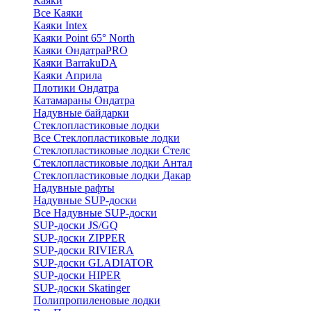
Каяки
Все Каяки
Каяки Intex
Каяки Point 65° North
Каяки ОндатраPRO
Каяки BarrakuDA
Каяки Априла
Плотики Ондатра
Катамараны Ондатра
Надувные байдарки
Стеклопластиковые лодки
Все Стеклопластиковые лодки
Стеклопластиковые лодки Стелс
Стеклопластиковые лодки Антал
Стеклопластиковые лодки Дакар
Надувные рафты
Надувные SUP-доски
Все Надувные SUP-доски
SUP-доски JS/GQ
SUP-доски ZIPPER
SUP-доски RIVIERA
SUP-доски GLADIATOR
SUP-доски HIPER
SUP-доски Skatinger
Полипропиленовые лодки