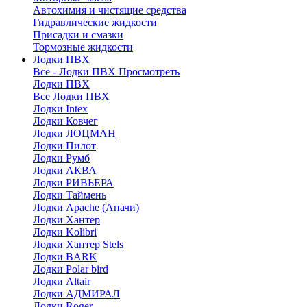
Автохимия и чистящие средства
Гидравлические жидкости
Присадки и смазки
Тормозные жидкости
Лодки ПВХ
Все - Лодки ПВХ
Просмотреть
Лодки ПВХ
Все Лодки ПВХ
Лодки Intex
Лодки Ковчег
Лодки ЛОЦМАН
Лодки Пилот
Лодки Румб
Лодки АКВА
Лодки РИВЬЕРА
Лодки Таймень
Лодки Apache (Апачи)
Лодки Хантер
Лодки Kolibri
Лодки Хантер Stels
Лодки BARK
Лодки Polar bird
Лодки Altair
Лодки АДМИРАЛ
Лодки Roger