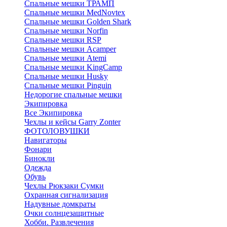
Спальные мешки ТРАМП
Cпальные мешки MedNovtex
Спальные мешки Golden Shark
Спальные мешки Norfin
Спальные мешки RSP
Спальные мешки Acamper
Спальные мешки Atemi
Спальные мешки KingCamp
Спальные мешки Husky
Спальные мешки Pinguin
Недорогие спальные мешки
Экипировка
Все Экипировка
Чехлы и кейсы Garry Zonter
ФОТОЛОВУШКИ
Навигаторы
Фонари
Бинокли
Одежда
Обувь
Чехлы Рюкзаки Сумки
Охранная сигнализация
Надувные домкраты
Очки солнцезащитные
Хобби. Развлечения