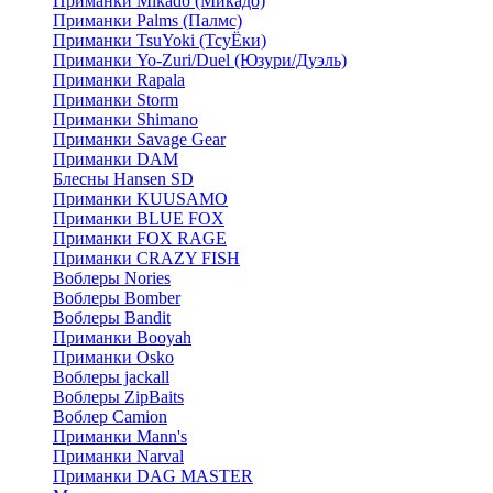
Приманки Mikado (Микадо)
Приманки Palms (Палмс)
Приманки TsuYoki (ТсуЁки)
Приманки Yo-Zuri/Duel (Юзури/Дуэль)
Приманки Rapala
Приманки Storm
Приманки Shimano
Приманки Savage Gear
Приманки DAM
Блесны Hansen SD
Приманки KUUSAMO
Приманки BLUE FOX
Приманки FOX RAGE
Приманки CRAZY FISH
Воблеры Nories
Воблеры Bomber
Воблеры Bandit
Приманки Booyah
Приманки Osko
Воблеры jackall
Воблеры ZipBaits
Воблер Camion
Приманки Mann's
Приманки Narval
Приманки DAG MASTER