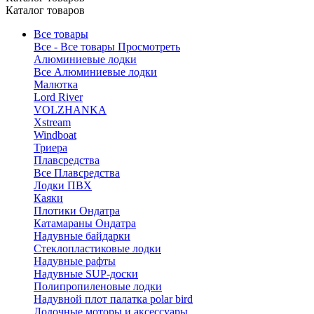
Каталог товаров
Все товары
Все - Все товары
Просмотреть
Алюминиевые лодки
Все Алюминиевые лодки
Малютка
Lord River
VOLZHANKA
Xstream
Windboat
Триера
Плавсредства
Все Плавсредства
Лодки ПВХ
Каяки
Плотики Ондатра
Катамараны Ондатра
Надувные байдарки
Стеклопластиковые лодки
Надувные рафты
Надувные SUP-доски
Полипропиленовые лодки
Надувной плот палатка polar bird
Лодочные моторы и аксессуары