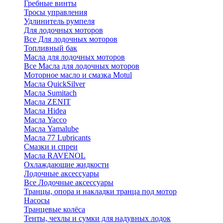
Гребные винты
Тросы управления
Удлинитель румпеля
Для лодочных моторов
Все Для лодочных моторов
Топливный бак
Масла для лодочных моторов
Все Масла для лодочных моторов
Моторное масло и смазка Motul
Масла QuickSilver
Масла Sumitach
Масла ZENIT
Масла Hidea
Масла Yacco
Масла Yamalube
Масла 77 Lubricants
Смазки и спреи
Масла RAVENOL
Охлаждающие жидкости
Лодочные аксессуары
Все Лодочные аксессуары
Транцы, опора и накладки транца под мотор
Насосы
Транцевые колёса
Тенты, чехлы и сумки для надувных лодок