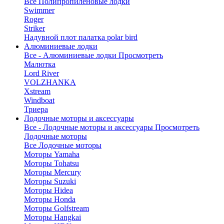
Все Полипропиленовые лодки
Swimmer
Roger
Striker
Надувной плот палатка polar bird
Алюминиевые лодки
Все - Алюминиевые лодки
Просмотреть
Малютка
Lord River
VOLZHANKA
Xstream
Windboat
Триера
Лодочные моторы и аксессуары
Все - Лодочные моторы и аксессуары
Просмотреть
Лодочные моторы
Все Лодочные моторы
Моторы Yamaha
Моторы Tohatsu
Моторы Mercury
Моторы Suzuki
Моторы Hidea
Моторы Honda
Моторы Golfstream
Моторы Hangkai