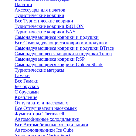
Палатки
Аксессуары для палаток
Туристические коврики
Все Туристические коврики
Туристические коврики ISOLON
Туристические коврики BAY
Самонадувающиеся коврики и подушки
Все Самонадувающиеся коврики и подушки
Самонадувающиеся коврики и подушки BTrace
Самонадувающееся коврики и подушки Tramp
Самонадувающиеся коврики RSP
Самонадувающиеся коврики Golden Shark
Туристические матрасы
Гамаки
Все Гамаки
Без брусков
С брусками
Крепление
Отпугиватели насекомых
Все Отпугиватели насекомых
Фумигаторы Thermacell
Автомобильные холодильники
Все Автомобильные холодильники
Автохолодильники Ice Cube
Холодильники Vector Frost