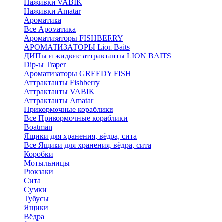
Наживки VABIK
Наживки Amatar
Ароматика
Все Ароматика
Ароматизаторы FISHBERRY
АРОМАТИЗАТОРЫ Lion Baits
ДИПы и жидкие аттрактанты LION BAITS
Dip-ы Traper
Ароматизаторы GREEDY FISH
Аттрактанты Fishberry
Аттрактанты VABIK
Аттрактанты Amatar
Прикормочные кораблики
Все Прикормочные кораблики
Boatman
Ящики для хранения, вёдра, сита
Все Ящики для хранения, вёдра, сита
Коробки
Мотыльницы
Рюкзаки
Сита
Сумки
Тубусы
Ящики
Вёдра