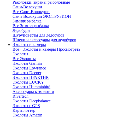
Раколовки, экраны рыболовные
Сани-Волокуши
Все Сани-Волокуши
Сани-Волокуши ЭКСТРУЗИОН
Зимняя рыбалка
Все Зимняя рыбалка
Ледобуры
Шуруповерты для ледобуров
Шнеки и аксессуары для ледобуров
Эхолоты и камеры
Все - Эхолоты и камеры
Просмотреть
Эхолоты
Все Эхолоты
Эхолоты Garmin
Эхолоты Lowrance
Эхолоты Deeper
Эхолоты ПРАКТИК
Эхолоты LUCKY
Эхолоты Humminbird
Аксессуары к эхолотам
Rivertech
Эхолоты Deepbalance
Эхолоты с GPS
Картплоттер
Эхолоты Amazin