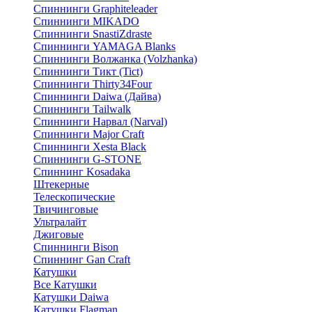
Спиннинги Graphiteleader
Спиннинги MIKADO
Спиннинги SnastiZdraste
Спиннинги YAMAGA Blanks
Спиннинги Волжанка (Volzhanka)
Спиннинги Тикт (Tict)
Спиннинги Thirty34Four
Спиннинги Daiwa (Дайва)
Спиннинги Tailwalk
Спиннинги Нарвал (Narval)
Спиннинги Major Craft
Спиннинги Xesta Black
Спиннинги G-STONE
Спиннинг Kosadaka
Штекерные
Телескопические
Твичинговые
Ультралайт
Джиговые
Спиннинги Bison
Спиннинг Gan Craft
Катушки
Все Катушки
Катушки Daiwa
Катушки Flagman