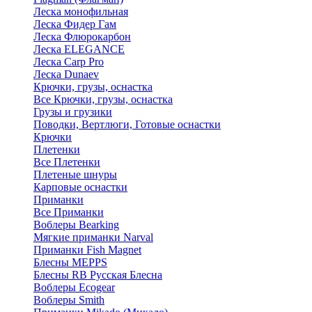
Леска монофильная
Леска Фидер Гам
Леска Флюрокарбон
Леска ELEGANCE
Леска Carp Pro
Леска Dunaev
Крючки, грузы, оснастка
Все Крючки, грузы, оснастка
Грузы и грузики
Поводки, Вертлюги, Готовые оснастки
Крючки
Плетенки
Все Плетенки
Плетеные шнуры
Карповые оснастки
Приманки
Все Приманки
Воблеры Bearking
Мягкие приманки Narval
Приманки Fish Magnet
Блесны MEPPS
Блесны RB Русская Блесна
Воблеры Ecogear
Воблеры Smith