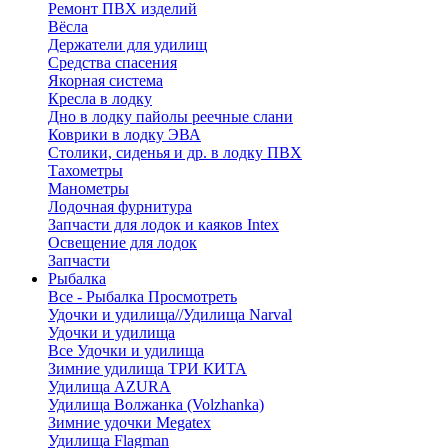
Ремонт ПВХ изделий
Вёсла
Держатели для удилищ
Средства спасения
Якорная система
Кресла в лодку
Дно в лодку пайолы реечные слани
Коврики в лодку ЭВА
Столики, сиденья и др. в лодку ПВХ
Тахометры
Манометры
Лодочная фурнитура
Запчасти для лодок и каяков Intex
Освещение для лодок
Запчасти
Рыбалка
Все - Рыбалка
Просмотреть
Удочки и удилища//Удилища Narval
Удочки и удилища
Все Удочки и удилища
Зимние удилища ТРИ КИТА
Удилища AZURA
Удилища Волжанка (Volzhanka)
Зимние удочки Megatex
Удилища Flagman