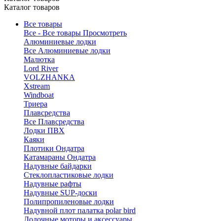
Каталог товаров
Все товары
Все - Все товары
Просмотреть
Алюминиевые лодки
Все Алюминиевые лодки
Малютка
Lord River
VOLZHANKA
Xstream
Windboat
Триера
Плавсредства
Все Плавсредства
Лодки ПВХ
Каяки
Плотики Ондатра
Катамараны Ондатра
Надувные байдарки
Стеклопластиковые лодки
Надувные рафты
Надувные SUP-доски
Полипропиленовые лодки
Надувной плот палатка polar bird
Лодочные моторы и аксессуары