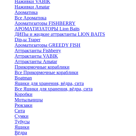
Наживки VABIK
Наживки Amatar
Ароматика
Все Ароматика
Ароматизаторы FISHBERRY
АРОМАТИЗАТОРЫ Lion Baits
ДИПы и жидкие аттрактанты LION BAITS
Dip-ы Traper
Ароматизаторы GREEDY FISH
Аттрактанты Fishberry
Аттрактанты VABIK
Аттрактанты Amatar
Прикормочные кораблики
Все Прикормочные кораблики
Boatman
Ящики для хранения, вёдра, сита
Все Ящики для хранения, вёдра, сита
Коробки
Мотыльницы
Рюкзаки
Сита
Сумки
Тубусы
Ящики
Вёдра