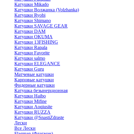
Катушки Mikado
Катушки Волжанка (Volzhanka)
Катушки Ryobi
Катушки Shimano
Катушки SAVAGE GEAR
Катушки DAM
Катушки OKUMA
Катушки 13FISHING
Катушки Rapala
Катушки Favorite
Катушки salmo
Катушки ELEGANCE
Катушки Guru
Матчевые катушки
Карповые катушки
Фидерные катушки
Катушка безынерционная
Катушки Haibo
Катушки Mifine
Катушки Aoqiusite
Катушки RUZZA
Катушки @SnastiZdraste
Лески
Все Лески
Flagman (Флагман)