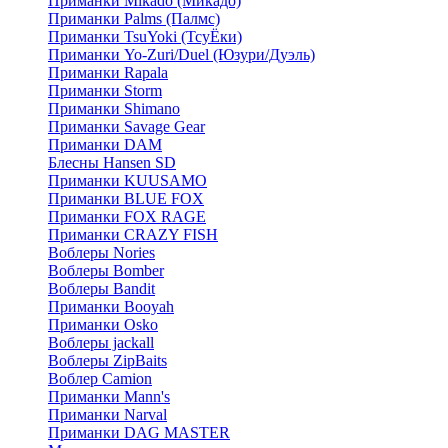
Приманки Mikado (Микадо)
Приманки Palms (Палмс)
Приманки TsuYoki (ТсуЁки)
Приманки Yo-Zuri/Duel (Юзури/Дуэль)
Приманки Rapala
Приманки Storm
Приманки Shimano
Приманки Savage Gear
Приманки DAM
Блесны Hansen SD
Приманки KUUSAMO
Приманки BLUE FOX
Приманки FOX RAGE
Приманки CRAZY FISH
Воблеры Nories
Воблеры Bomber
Воблеры Bandit
Приманки Booyah
Приманки Osko
Воблеры jackall
Воблеры ZipBaits
Воблер Camion
Приманки Mann's
Приманки Narval
Приманки DAG MASTER