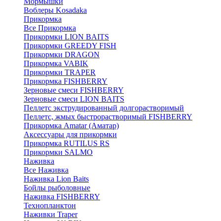
Мормышки
Воблеры Kosadaka
Прикормка
Все Прикормка
Прикормки LION BAITS
Прикормки GREEDY FISH
Прикормки DRAGON
Прикормка VABIK
Прикормки TRAPER
Прикормка FISHBERRY
Зерновые смеси FISHBERRY
Зерновые смеси LION BAITS
Пеллетс экструдированный долгорастворимый
Пеллетс, жмых быстрорастворимый FISHBERRY
Прикормка Amatar (Аматар)
Аксессуары для прикормки
Прикормка RUTILUS RS
Прикормки SALMO
Наживка
Все Наживка
Наживка Lion Baits
Бойлы рыболовные
Наживка FISHBERRY
Технопланктон
Наживки Traper