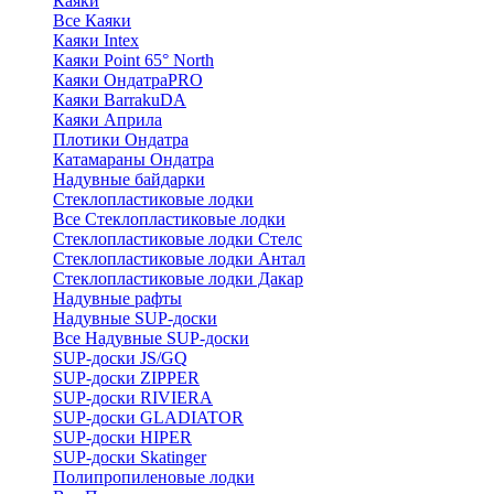
Каяки
Все Каяки
Каяки Intex
Каяки Point 65° North
Каяки ОндатраPRO
Каяки BarrakuDA
Каяки Априла
Плотики Ондатра
Катамараны Ондатра
Надувные байдарки
Стеклопластиковые лодки
Все Стеклопластиковые лодки
Стеклопластиковые лодки Стелс
Стеклопластиковые лодки Антал
Стеклопластиковые лодки Дакар
Надувные рафты
Надувные SUP-доски
Все Надувные SUP-доски
SUP-доски JS/GQ
SUP-доски ZIPPER
SUP-доски RIVIERA
SUP-доски GLADIATOR
SUP-доски HIPER
SUP-доски Skatinger
Полипропиленовые лодки