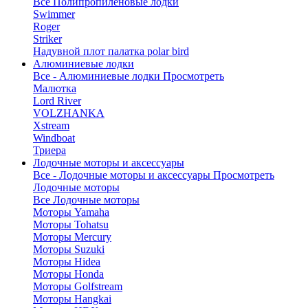
Все Полипропиленовые лодки
Swimmer
Roger
Striker
Надувной плот палатка polar bird
Алюминиевые лодки
Все - Алюминиевые лодки
Просмотреть
Малютка
Lord River
VOLZHANKA
Xstream
Windboat
Триера
Лодочные моторы и аксессуары
Все - Лодочные моторы и аксессуары
Просмотреть
Лодочные моторы
Все Лодочные моторы
Моторы Yamaha
Моторы Tohatsu
Моторы Mercury
Моторы Suzuki
Моторы Hidea
Моторы Honda
Моторы Golfstream
Моторы Hangkai