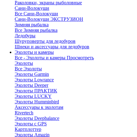
Раколовки, экраны рыболовные
Сани-Волокуши
Все Сани-Волокуши
Сани-Волокуши ЭКСТРУЗИОН
Зимняя рыбалка
Все Зимняя рыбалка
Ледобуры
Шуруповерты для ледобуров
Шнеки и аксессуары для ледобуров
Эхолоты и камеры
Все - Эхолоты и камеры
Просмотреть
Эхолоты
Все Эхолоты
Эхолоты Garmin
Эхолоты Lowrance
Эхолоты Deeper
Эхолоты ПРАКТИК
Эхолоты LUCKY
Эхолоты Humminbird
Аксессуары к эхолотам
Rivertech
Эхолоты Deepbalance
Эхолоты с GPS
Картплоттер
Эхолоты Amazin