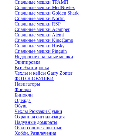
Спальные мешки ТРАМП
Cпальные мешки MedNovtex
Спальные мешки Golden Shark
Спальные мешки Norfin
Спальные мешки RSP
Спальные мешки Acamper
Спальные мешки Atemi
Спальные мешки KingCamp
Спальные мешки Husky
Спальные мешки Pinguin
Недорогие спальные мешки
Экипировка
Все Экипировка
Чехлы и кейсы Garry Zonter
ФОТОЛОВУШКИ
Навигаторы
Фонари
Бинокли
Одежда
Обувь
Чехлы Рюкзаки Сумки
Охранная сигнализация
Надувные домкраты
Очки солнцезащитные
Хобби. Развлечения