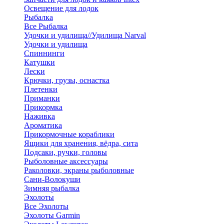
Освещение для лодок
Рыбалка
Все Рыбалка
Удочки и удилища//Удилища Narval
Удочки и удилища
Спиннинги
Катушки
Лески
Крючки, грузы, оснастка
Плетенки
Приманки
Прикормка
Наживка
Ароматика
Прикормочные кораблики
Ящики для хранения, вёдра, сита
Подсаки, ручки, головы
Рыболовные аксессуары
Раколовки, экраны рыболовные
Сани-Волокуши
Зимняя рыбалка
Эхолоты
Все Эхолоты
Эхолоты Garmin