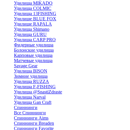
Удилища MIKADO
Удилища COLMIC
Удилища 13FISHING
Удилище BLUE FOX
Удилище RAPALA
Удилища Shimano
Удилища GURU
Удилища CARP PRO
Фидерные удилища
Болонские удилища
Карповые удилища
Матчевые удилища
Savage Gear
Удилища BISON
Зимние удилища
Удилища RUZZA
Удилища F-FISHING
Удилища @SnastiZdraste
Удилища Narval
Удилища Gan Craft
Спиннинги
Все Спиннинги
Спиннинги Aims
Спиннинги Breaden
Спиннинги Favorite