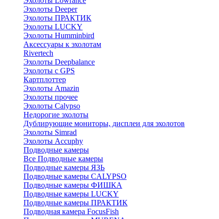
Эхолоты Lowrance
Эхолоты Deeper
Эхолоты ПРАКТИК
Эхолоты LUCKY
Эхолоты Humminbird
Аксессуары к эхолотам
Rivertech
Эхолоты Deepbalance
Эхолоты с GPS
Картплоттер
Эхолоты Amazin
Эхолоты прочее
Эхолоты Calypso
Недорогие эхолоты
Дублирующие мониторы, дисплеи для эхолотов
Эхолоты Simrad
Эхолоты Accuphy
Подводные камеры
Все Подводные камеры
Подводные камеры ЯЗЬ
Подводные камеры CALYPSO
Подводные камеры ФИШКА
Подводные камеры LUCKY
Подводные камеры ПРАКТИК
Подводная камера FocusFish