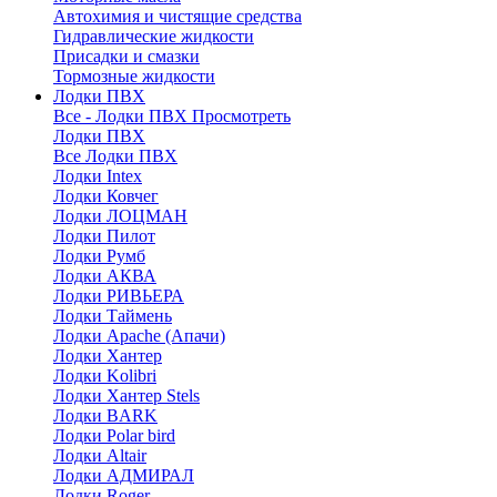
Автохимия и чистящие средства
Гидравлические жидкости
Присадки и смазки
Тормозные жидкости
Лодки ПВХ
Все - Лодки ПВХ
Просмотреть
Лодки ПВХ
Все Лодки ПВХ
Лодки Intex
Лодки Ковчег
Лодки ЛОЦМАН
Лодки Пилот
Лодки Румб
Лодки АКВА
Лодки РИВЬЕРА
Лодки Таймень
Лодки Apache (Апачи)
Лодки Хантер
Лодки Kolibri
Лодки Хантер Stels
Лодки BARK
Лодки Polar bird
Лодки Altair
Лодки АДМИРАЛ
Лодки Roger