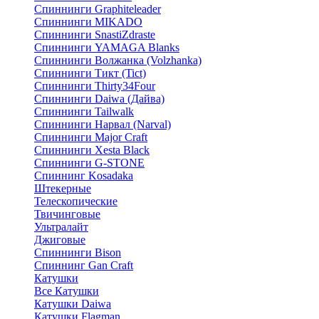
Спиннинги Graphiteleader
Спиннинги MIKADO
Спиннинги SnastiZdraste
Спиннинги YAMAGA Blanks
Спиннинги Волжанка (Volzhanka)
Спиннинги Тикт (Tict)
Спиннинги Thirty34Four
Спиннинги Daiwa (Дайва)
Спиннинги Tailwalk
Спиннинги Нарвал (Narval)
Спиннинги Major Craft
Спиннинги Xesta Black
Спиннинги G-STONE
Спиннинг Kosadaka
Штекерные
Телескопические
Твичинговые
Ультралайт
Джиговые
Спиннинги Bison
Спиннинг Gan Craft
Катушки
Все Катушки
Катушки Daiwa
Катушки Flagman