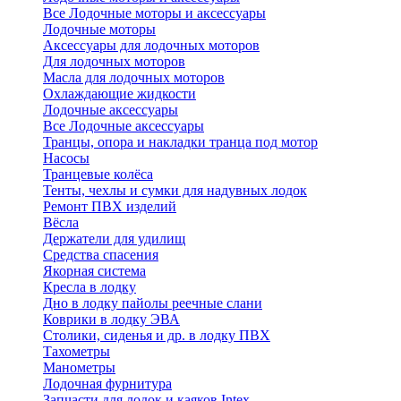
Все Лодочные моторы и аксессуары
Лодочные моторы
Аксессуары для лодочных моторов
Для лодочных моторов
Масла для лодочных моторов
Охлаждающие жидкости
Лодочные аксессуары
Все Лодочные аксессуары
Транцы, опора и накладки транца под мотор
Насосы
Транцевые колёса
Тенты, чехлы и сумки для надувных лодок
Ремонт ПВХ изделий
Вёсла
Держатели для удилищ
Средства спасения
Якорная система
Кресла в лодку
Дно в лодку пайолы реечные слани
Коврики в лодку ЭВА
Столики, сиденья и др. в лодку ПВХ
Тахометры
Манометры
Лодочная фурнитура
Запчасти для лодок и каяков Intex