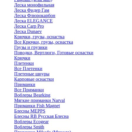
Леска монофильная
Леска Фидер Гам
Леска Флюрокарбон
Леска ELEGANCE
Леска Carp Pro
Леска Dunaev
Крючки, грузы, оснастка
Все Крючки, грузы, оснастка
Грузы и грузики
Поводки, Вертлюги, Готовые оснастки
Крючки
Плетенки
Все Плетенки
Плетеные шнуры
Карповые оснастки
Приманки
Все Приманки
Воблеры Bearking
Мягкие приманки Narval
Приманки Fish Magnet
Блесны MEPPS
Блесны RB Русская Блесна
Воблеры Ecogear
Воблеры Smith