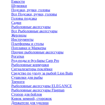
Ёмкости
Шумовки
Подсаки, ручки, головы
Все Подсаки, ручки, головы
Головы подсака
Садки
Рыболовные аксессуары
Все Рыболовные аксессуары
Жерлицы
Инструменты
Платформы и столы
Поплавки и Маркеры
Прочие рыболовные аксессуары
Рогатки
Род-поды и буз-бары Carp Pro
Рыболовные кормушки
Сигнализаторы поклёвки
Средство по уходу за рыбой Lion Baits
Сушилки для рыбы
Треноги
Рыболовные аксессуары ELEGANCE
Рыболовные аксессуары Flagman
Стопор для бойлов
Кивок зимний, сторожок
Держатели для удилищ