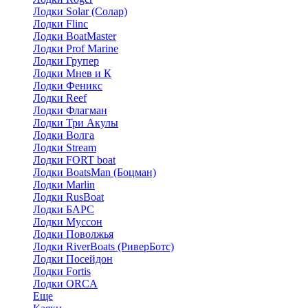
Лодки Solar (Солар)
Лодки Flinc
Лодки BoatMaster
Лодки Prof Marine
Лодки Групер
Лодки Мнев и К
Лодки Феникс
Лодки Reef
Лодки Флагман
Лодки Три Акулы
Лодки Волга
Лодки Stream
Лодки FORT boat
Лодки BoatsMan (Боцман)
Лодки Marlin
Лодки RusBoat
Лодки БАРС
Лодки Муссон
Лодки Поволжья
Лодки RiverBoats (РиверБотс)
Лодки Посейдон
Лодки Fortis
Лодки ORCA
Еще