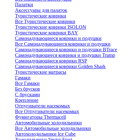
Палатки
Аксессуары для палаток
Туристические коврики
Все Туристические коврики
Туристические коврики ISOLON
Туристические коврики BAY
Самонадувающиеся коврики и подушки
Все Самонадувающиеся коврики и подушки
Самонадувающиеся коврики и подушки BTrace
Самонадувающееся коврики и подушки Tramp
Самонадувающиеся коврики RSP
Самонадувающиеся коврики Golden Shark
Туристические матрасы
Гамаки
Все Гамаки
Без брусков
С брусками
Крепление
Отпугиватели насекомых
Все Отпугиватели насекомых
Фумигаторы Thermacell
Автомобильные холодильники
Все Автомобильные холодильники
Автохолодильники Ice Cube
Холодильники Vector Frost