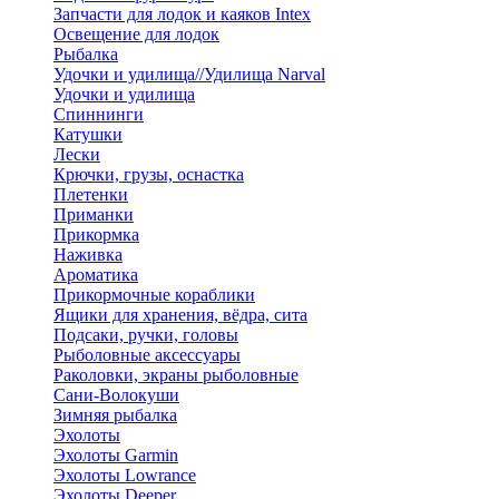
Запчасти для лодок и каяков Intex
Освещение для лодок
Рыбалка
Удочки и удилища//Удилища Narval
Удочки и удилища
Спиннинги
Катушки
Лески
Крючки, грузы, оснастка
Плетенки
Приманки
Прикормка
Наживка
Ароматика
Прикормочные кораблики
Ящики для хранения, вёдра, сита
Подсаки, ручки, головы
Рыболовные аксессуары
Раколовки, экраны рыболовные
Сани-Волокуши
Зимняя рыбалка
Эхолоты
Эхолоты Garmin
Эхолоты Lowrance
Эхолоты Deeper