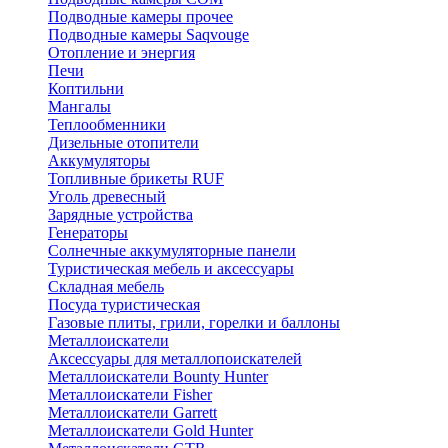
Подводные камеры прочее
Подводные камеры Saqvouge
Отопление и энергия
Печи
Коптильни
Мангалы
Теплообменники
Дизельные отопители
Аккумуляторы
Топливные брикеты RUF
Уголь древесный
Зарядные устройства
Генераторы
Солнечные аккумуляторные панели
Туристическая мебель и аксессуары
Складная мебель
Посуда туристическая
Газовые плиты, грили, горелки и баллоны
Металлоискатели
Аксессуары для металлопоискателей
Металлоискатели Bounty Hunter
Металлоискатели Fisher
Металлоискатели Garrett
Металлоискатели Gold Hunter