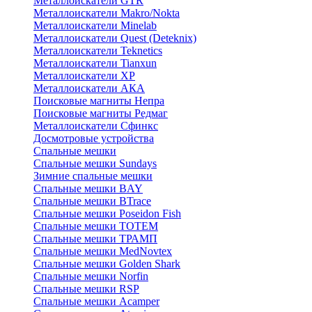
Металлоискатели GTR
Металлоискатели Makro/Nokta
Металлоискатели Minelab
Металлоискатели Quest (Deteknix)
Металлоискатели Teknetics
Металлоискатели Tianxun
Металлоискатели XP
Металлоискатели АКА
Поисковые магниты Непра
Поисковые магниты Редмаг
Металлоискатели Сфинкс
Досмотровые устройства
Спальные мешки
Спальные мешки Sundays
Зимние спальные мешки
Спальные мешки BAY
Спальные мешки BTrace
Спальные мешки Poseidon Fish
Спальные мешки ТОТЕМ
Спальные мешки ТРАМП
Cпальные мешки MedNovtex
Спальные мешки Golden Shark
Спальные мешки Norfin
Спальные мешки RSP
Спальные мешки Acamper