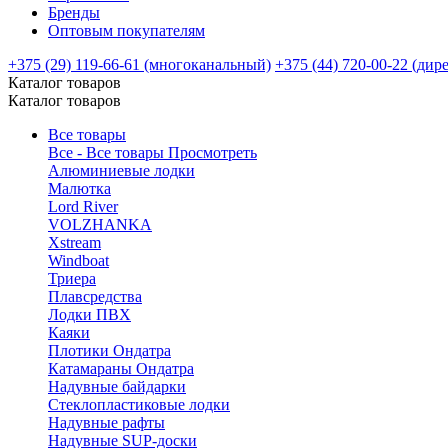
Бренды
Оптовым покупателям
+375 (29) 119-66-61 (многоканальный)
+375 (44) 720-00-22 (дир
Каталог товаров
Каталог товаров
Все товары
Все - Все товары
Просмотреть
Алюминиевые лодки
Малютка
Lord River
VOLZHANKA
Xstream
Windboat
Триера
Плавсредства
Лодки ПВХ
Каяки
Плотики Ондатра
Катамараны Ондатра
Надувные байдарки
Стеклопластиковые лодки
Надувные рафты
Надувные SUP-доски