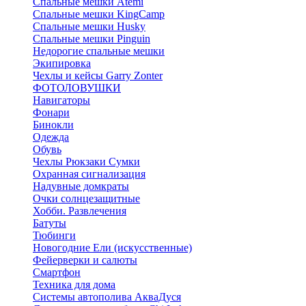
Спальные мешки Atemi
Спальные мешки KingCamp
Спальные мешки Husky
Спальные мешки Pinguin
Недорогие спальные мешки
Экипировка
Чехлы и кейсы Garry Zonter
ФОТОЛОВУШКИ
Навигаторы
Фонари
Бинокли
Одежда
Обувь
Чехлы Рюкзаки Сумки
Охранная сигнализация
Надувные домкраты
Очки солнцезащитные
Хобби. Развлечения
Батуты
Тюбинги
Новогодние Ели (искусственные)
Фейерверки и салюты
Смартфон
Техника для дома
Системы автополива АкваДуся