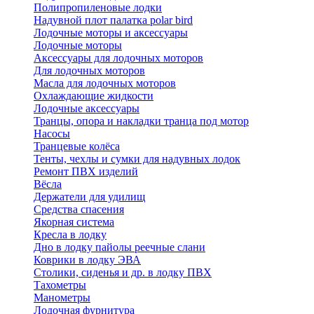
Полипропиленовые лодки
Надувной плот палатка polar bird
Лодочные моторы и аксессуары
Лодочные моторы
Аксессуары для лодочных моторов
Для лодочных моторов
Масла для лодочных моторов
Охлаждающие жидкости
Лодочные аксессуары
Транцы, опора и накладки транца под мотор
Насосы
Транцевые колёса
Тенты, чехлы и сумки для надувных лодок
Ремонт ПВХ изделий
Вёсла
Держатели для удилищ
Средства спасения
Якорная система
Кресла в лодку
Дно в лодку пайолы реечные слани
Коврики в лодку ЭВА
Столики, сиденья и др. в лодку ПВХ
Тахометры
Манометры
Лодочная фурнитура