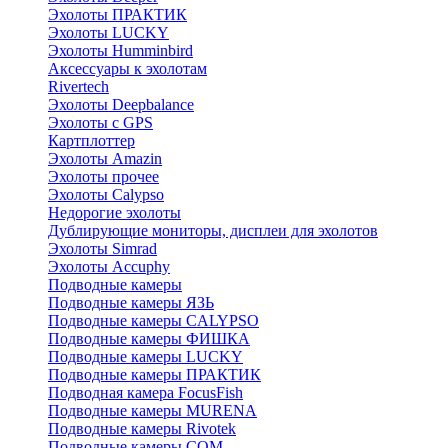
Эхолоты ПРАКТИК
Эхолоты LUCKY
Эхолоты Humminbird
Аксессуары к эхолотам
Rivertech
Эхолоты Deepbalance
Эхолоты с GPS
Картплоттер
Эхолоты Amazin
Эхолоты прочее
Эхолоты Calypso
Недорогие эхолоты
Дублирующие мониторы, дисплеи для эхолотов
Эхолоты Simrad
Эхолоты Accuphy
Подводные камеры
Подводные камеры ЯЗЬ
Подводные камеры CALYPSO
Подводные камеры ФИШКА
Подводные камеры LUCKY
Подводные камеры ПРАКТИК
Подводная камера FocusFish
Подводные камеры MURENA
Подводные камеры Rivotek
Подводные камеры СОМ