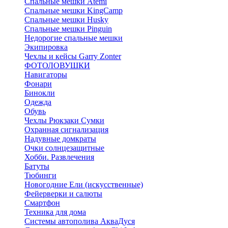
Спальные мешки Atemi
Спальные мешки KingCamp
Спальные мешки Husky
Спальные мешки Pinguin
Недорогие спальные мешки
Экипировка
Чехлы и кейсы Garry Zonter
ФОТОЛОВУШКИ
Навигаторы
Фонари
Бинокли
Одежда
Обувь
Чехлы Рюкзаки Сумки
Охранная сигнализация
Надувные домкраты
Очки солнцезащитные
Хобби. Развлечения
Батуты
Тюбинги
Новогодние Ели (искусственные)
Фейерверки и салюты
Смартфон
Техника для дома
Системы автополива АкваДуся