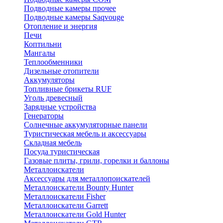
Подводные камеры прочее
Подводные камеры Saqvouge
Отопление и энергия
Печи
Коптильни
Мангалы
Теплообменники
Дизельные отопители
Аккумуляторы
Топливные брикеты RUF
Уголь древесный
Зарядные устройства
Генераторы
Солнечные аккумуляторные панели
Туристическая мебель и аксессуары
Складная мебель
Посуда туристическая
Газовые плиты, грили, горелки и баллоны
Металлоискатели
Аксессуары для металлопоискателей
Металлоискатели Bounty Hunter
Металлоискатели Fisher
Металлоискатели Garrett
Металлоискатели Gold Hunter