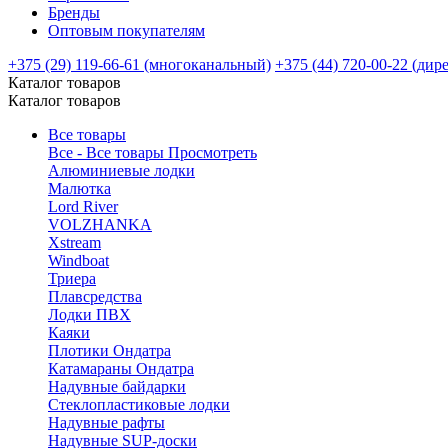
Бренды
Оптовым покупателям
+375 (29) 119-66-61 (многоканальный)
+375 (44) 720-00-22 (дир
Каталог товаров
Каталог товаров
Все товары
Все - Все товары
Просмотреть
Алюминиевые лодки
Малютка
Lord River
VOLZHANKA
Xstream
Windboat
Триера
Плавсредства
Лодки ПВХ
Каяки
Плотики Ондатра
Катамараны Ондатра
Надувные байдарки
Стеклопластиковые лодки
Надувные рафты
Надувные SUP-доски