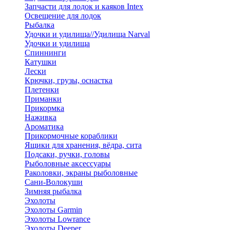
Запчасти для лодок и каяков Intex
Освещение для лодок
Рыбалка
Удочки и удилища//Удилища Narval
Удочки и удилища
Спиннинги
Катушки
Лески
Крючки, грузы, оснастка
Плетенки
Приманки
Прикормка
Наживка
Ароматика
Прикормочные кораблики
Ящики для хранения, вёдра, сита
Подсаки, ручки, головы
Рыболовные аксессуары
Раколовки, экраны рыболовные
Сани-Волокуши
Зимняя рыбалка
Эхолоты
Эхолоты Garmin
Эхолоты Lowrance
Эхолоты Deeper