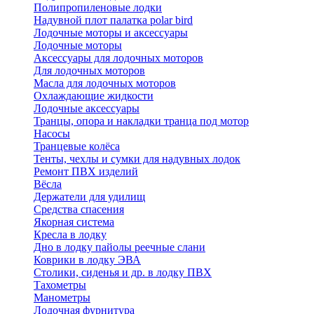
Полипропиленовые лодки
Надувной плот палатка polar bird
Лодочные моторы и аксессуары
Лодочные моторы
Аксессуары для лодочных моторов
Для лодочных моторов
Масла для лодочных моторов
Охлаждающие жидкости
Лодочные аксессуары
Транцы, опора и накладки транца под мотор
Насосы
Транцевые колёса
Тенты, чехлы и сумки для надувных лодок
Ремонт ПВХ изделий
Вёсла
Держатели для удилищ
Средства спасения
Якорная система
Кресла в лодку
Дно в лодку пайолы реечные слани
Коврики в лодку ЭВА
Столики, сиденья и др. в лодку ПВХ
Тахометры
Манометры
Лодочная фурнитура