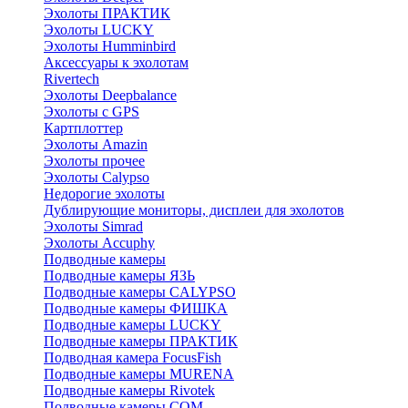
Эхолоты ПРАКТИК
Эхолоты LUCKY
Эхолоты Humminbird
Аксессуары к эхолотам
Rivertech
Эхолоты Deepbalance
Эхолоты с GPS
Картплоттер
Эхолоты Amazin
Эхолоты прочее
Эхолоты Calypso
Недорогие эхолоты
Дублирующие мониторы, дисплеи для эхолотов
Эхолоты Simrad
Эхолоты Accuphy
Подводные камеры
Подводные камеры ЯЗЬ
Подводные камеры CALYPSO
Подводные камеры ФИШКА
Подводные камеры LUCKY
Подводные камеры ПРАКТИК
Подводная камера FocusFish
Подводные камеры MURENA
Подводные камеры Rivotek
Подводные камеры СОМ