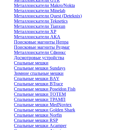
Металлоискатели GTR
Металлоискатели Makro/Nokta
Металлоискатели Minelab
Металлоискатели Quest (Deteknix)
Металлоискатели Teknetics
Металлоискатели Tianxun
Металлоискатели XP
Металлоискатели АКА
Поисковые магниты Непра
Поисковые магниты Редмаг
Металлоискатели Сфинкс
Досмотровые устройства
Спальные мешки
Спальные мешки Sundays
Зимние спальные мешки
Спальные мешки BAY
Спальные мешки BTrace
Спальные мешки Poseidon Fish
Спальные мешки ТОТЕМ
Спальные мешки ТРАМП
Cпальные мешки MedNovtex
Спальные мешки Golden Shark
Спальные мешки Norfin
Спальные мешки RSP
Спальные мешки Acamper