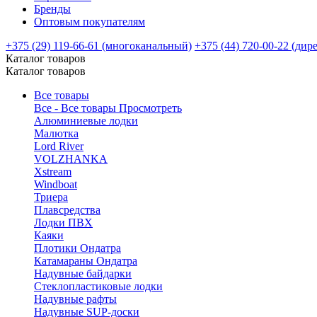
Бренды
Оптовым покупателям
+375 (29) 119-66-61 (многоканальный)
+375 (44) 720-00-22 (дир
Каталог товаров
Каталог товаров
Все товары
Все - Все товары
Просмотреть
Алюминиевые лодки
Малютка
Lord River
VOLZHANKA
Xstream
Windboat
Триера
Плавсредства
Лодки ПВХ
Каяки
Плотики Ондатра
Катамараны Ондатра
Надувные байдарки
Стеклопластиковые лодки
Надувные рафты
Надувные SUP-доски