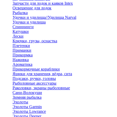
Запчасти для лодок и каяков Intex
Освещение для лодок
Рыбалка
Удочки и удилища//Удилища Narval
Удочки и удилища
Спиннинги
Катушки
Лески
Крючки, грузы, оснастка
Плетенки
Приманки
Прикормка
Наживка
Ароматика
Прикормочные кораблики
Ящики для хранения, вёдра, сита
Подсаки, ручки, головы
Рыболовные аксессуары
Раколовки, экраны рыболовные
Сани-Волокуши
Зимняя рыбалка
Эхолоты
Эхолоты Garmin
Эхолоты Lowrance
Эхолоты Deeper