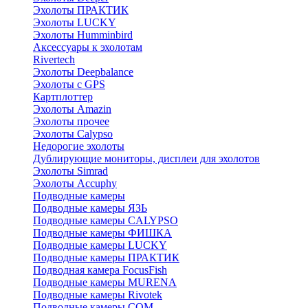
Эхолоты ПРАКТИК
Эхолоты LUCKY
Эхолоты Humminbird
Аксессуары к эхолотам
Rivertech
Эхолоты Deepbalance
Эхолоты с GPS
Картплоттер
Эхолоты Amazin
Эхолоты прочее
Эхолоты Calypso
Недорогие эхолоты
Дублирующие мониторы, дисплеи для эхолотов
Эхолоты Simrad
Эхолоты Accuphy
Подводные камеры
Подводные камеры ЯЗЬ
Подводные камеры CALYPSO
Подводные камеры ФИШКА
Подводные камеры LUCKY
Подводные камеры ПРАКТИК
Подводная камера FocusFish
Подводные камеры MURENA
Подводные камеры Rivotek
Подводные камеры СОМ