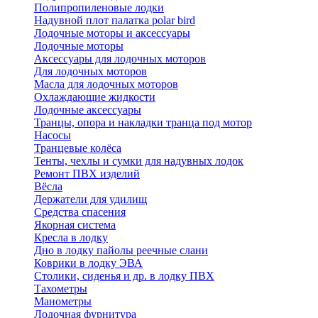
Полипропиленовые лодки
Надувной плот палатка polar bird
Лодочные моторы и аксессуары
Лодочные моторы
Аксессуары для лодочных моторов
Для лодочных моторов
Масла для лодочных моторов
Охлаждающие жидкости
Лодочные аксессуары
Транцы, опора и накладки транца под мотор
Насосы
Транцевые колёса
Тенты, чехлы и сумки для надувных лодок
Ремонт ПВХ изделий
Вёсла
Держатели для удилищ
Средства спасения
Якорная система
Кресла в лодку
Дно в лодку пайолы реечные слани
Коврики в лодку ЭВА
Столики, сиденья и др. в лодку ПВХ
Тахометры
Манометры
Лодочная фурнитура