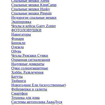
Спальные мешки Atemi
Спальные мешки KingCamp
Спальные мешки Husky
Спальные мешки Pinguin
Недорогие спальные мешки
Экипировка
Чехлы и кейсы Garry Zonter
ФОТОЛОВУШКИ
Навигаторы
Фонари
Бинокли
Одежда
Обувь
Чехлы Рюкзаки Сумки
Охранная сигнализация
Надувные домкраты
Очки солнцезащитные
Хобби. Развлечения
Батуты
Тюбинги
Новогодние Ели (искусственные)
Фейерверки и салюты
Смартфон
Техника для дома
Системы автополива АкваДуся