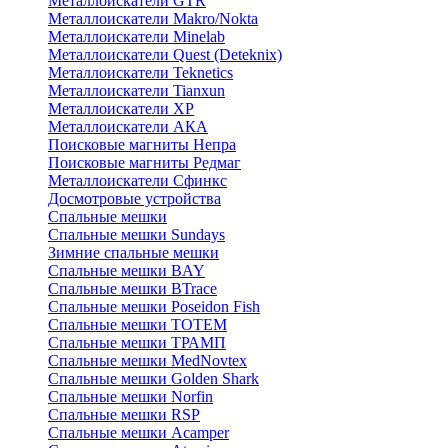
Металлоискатели GTR
Металлоискатели Makro/Nokta
Металлоискатели Minelab
Металлоискатели Quest (Deteknix)
Металлоискатели Teknetics
Металлоискатели Tianxun
Металлоискатели XP
Металлоискатели АКА
Поисковые магниты Непра
Поисковые магниты Редмаг
Металлоискатели Сфинкс
Досмотровые устройства
Спальные мешки
Спальные мешки Sundays
Зимние спальные мешки
Спальные мешки BAY
Спальные мешки BTrace
Спальные мешки Poseidon Fish
Спальные мешки ТОТЕМ
Спальные мешки ТРАМП
Cпальные мешки MedNovtex
Спальные мешки Golden Shark
Спальные мешки Norfin
Спальные мешки RSP
Спальные мешки Acamper