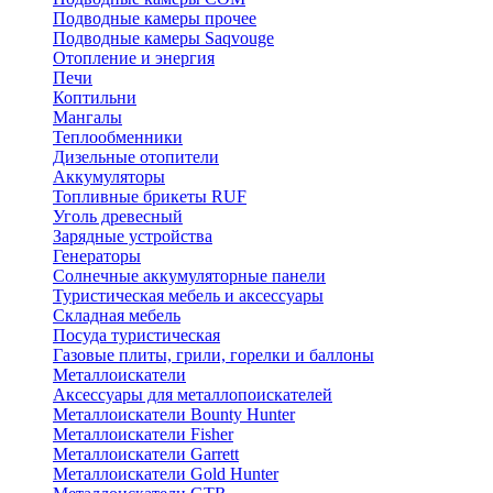
Подводные камеры прочее
Подводные камеры Saqvouge
Отопление и энергия
Печи
Коптильни
Мангалы
Теплообменники
Дизельные отопители
Аккумуляторы
Топливные брикеты RUF
Уголь древесный
Зарядные устройства
Генераторы
Солнечные аккумуляторные панели
Туристическая мебель и аксессуары
Складная мебель
Посуда туристическая
Газовые плиты, грили, горелки и баллоны
Металлоискатели
Аксессуары для металлопоискателей
Металлоискатели Bounty Hunter
Металлоискатели Fisher
Металлоискатели Garrett
Металлоискатели Gold Hunter