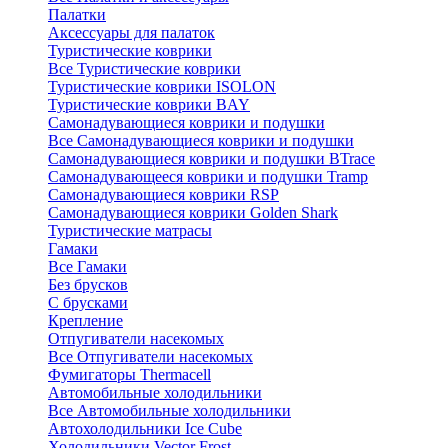
Палатки
Аксессуары для палаток
Туристические коврики
Все Туристические коврики
Туристические коврики ISOLON
Туристические коврики BAY
Самонадувающиеся коврики и подушки
Все Самонадувающиеся коврики и подушки
Самонадувающиеся коврики и подушки BTrace
Самонадувающееся коврики и подушки Tramp
Самонадувающиеся коврики RSP
Самонадувающиеся коврики Golden Shark
Туристические матрасы
Гамаки
Все Гамаки
Без брусков
С брусками
Крепление
Отпугиватели насекомых
Все Отпугиватели насекомых
Фумигаторы Thermacell
Автомобильные холодильники
Все Автомобильные холодильники
Автохолодильники Ice Cube
Холодильники Vector Frost