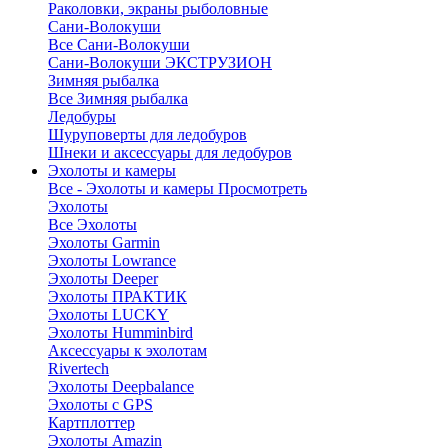
Раколовки, экраны рыболовные
Сани-Волокуши
Все Сани-Волокуши
Сани-Волокуши ЭКСТРУЗИОН
Зимняя рыбалка
Все Зимняя рыбалка
Ледобуры
Шуруповерты для ледобуров
Шнеки и аксессуары для ледобуров
Эхолоты и камеры
Все - Эхолоты и камеры
Просмотреть
Эхолоты
Все Эхолоты
Эхолоты Garmin
Эхолоты Lowrance
Эхолоты Deeper
Эхолоты ПРАКТИК
Эхолоты LUCKY
Эхолоты Humminbird
Аксессуары к эхолотам
Rivertech
Эхолоты Deepbalance
Эхолоты с GPS
Картплоттер
Эхолоты Amazin