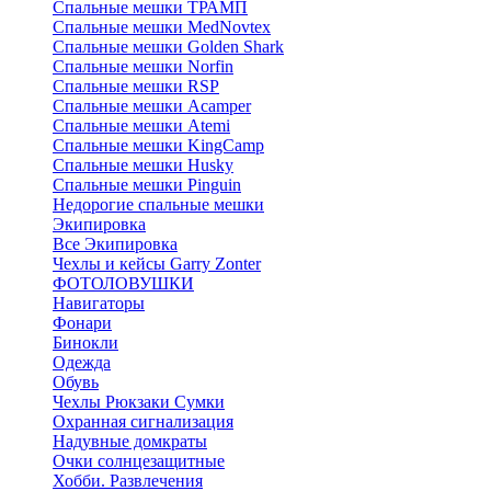
Спальные мешки ТРАМП
Cпальные мешки MedNovtex
Спальные мешки Golden Shark
Спальные мешки Norfin
Спальные мешки RSP
Спальные мешки Acamper
Спальные мешки Atemi
Спальные мешки KingCamp
Спальные мешки Husky
Спальные мешки Pinguin
Недорогие спальные мешки
Экипировка
Все Экипировка
Чехлы и кейсы Garry Zonter
ФОТОЛОВУШКИ
Навигаторы
Фонари
Бинокли
Одежда
Обувь
Чехлы Рюкзаки Сумки
Охранная сигнализация
Надувные домкраты
Очки солнцезащитные
Хобби. Развлечения