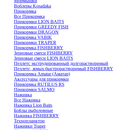
Мормышки
Воблеры Kosadaka
Прикормка
Все Прикормка
Прикормки LION BAITS
Прикормки GREEDY FISH
Прикормки DRAGON
Прикормка VABIK
Прикормки TRAPER
Прикормка FISHBERRY
Зерновые смеси FISHBERRY
Зерновые смеси LION BAITS
Пеллетс экструдированный долгорастворимый
Пеллетс, жмых быстрорастворимый FISHBERRY
Прикормка Amatar (Аматар)
Аксессуары для прикормки
Прикормка RUTILUS RS
Прикормки SALMO
Наживка
Все Наживка
Наживка Lion Baits
Бойлы рыболовные
Наживка FISHBERRY
Технопланктон
Наживки Traper