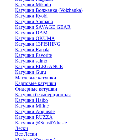
Катушки Mikado
Катушки Волжанка (Volzhanka)
Катушки Ryobi
Катушки Shimano
Катушки SAVAGE GEAR
Катушки DAM
Катушки OKUMA
Катушки 13FISHING
Катушки Rapala
Катушки Favorite
Катушки salmo
Катушки ELEGANCE
Катушки Guru
Матчевые катушки
Карповые катушки
Фидерные катушки
Катушка безынерционная
Катушки Haibo
Катушки Mifine
Катушки Aoqiusite
Катушки RUZZA
Катушки @SnastiZdraste
Лески
Все Лески
Flagman (Флагман)