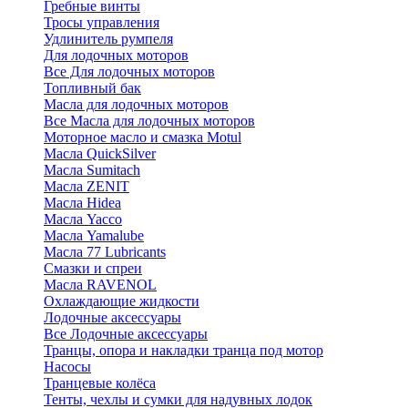
Гребные винты
Тросы управления
Удлинитель румпеля
Для лодочных моторов
Все Для лодочных моторов
Топливный бак
Масла для лодочных моторов
Все Масла для лодочных моторов
Моторное масло и смазка Motul
Масла QuickSilver
Масла Sumitach
Масла ZENIT
Масла Hidea
Масла Yacco
Масла Yamalube
Масла 77 Lubricants
Смазки и спреи
Масла RAVENOL
Охлаждающие жидкости
Лодочные аксессуары
Все Лодочные аксессуары
Транцы, опора и накладки транца под мотор
Насосы
Транцевые колёса
Тенты, чехлы и сумки для надувных лодок