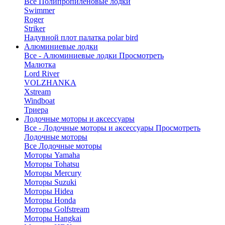
Все Полипропиленовые лодки
Swimmer
Roger
Striker
Надувной плот палатка polar bird
Алюминиевые лодки
Все - Алюминиевые лодки
Просмотреть
Малютка
Lord River
VOLZHANKA
Xstream
Windboat
Триера
Лодочные моторы и аксессуары
Все - Лодочные моторы и аксессуары
Просмотреть
Лодочные моторы
Все Лодочные моторы
Моторы Yamaha
Моторы Tohatsu
Моторы Mercury
Моторы Suzuki
Моторы Hidea
Моторы Honda
Моторы Golfstream
Моторы Hangkai