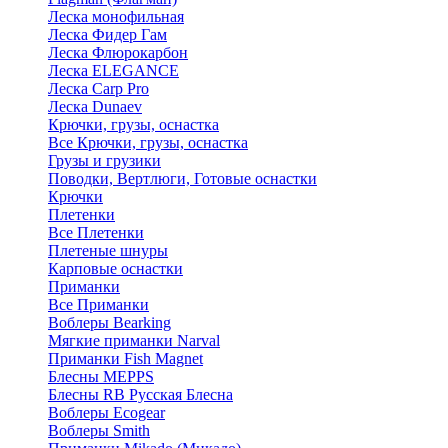
Леска монофильная
Леска Фидер Гам
Леска Флюрокарбон
Леска ELEGANCE
Леска Carp Pro
Леска Dunaev
Крючки, грузы, оснастка
Все Крючки, грузы, оснастка
Грузы и грузики
Поводки, Вертлюги, Готовые оснастки
Крючки
Плетенки
Все Плетенки
Плетеные шнуры
Карповые оснастки
Приманки
Все Приманки
Воблеры Bearking
Мягкие приманки Narval
Приманки Fish Magnet
Блесны MEPPS
Блесны RB Русская Блесна
Воблеры Ecogear
Воблеры Smith