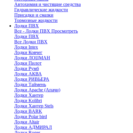
Автохимия и чистящие средства
Гидравлические жидкости
Присадки и смазки
Тормозные жидкости
Лодки ПВХ
Все - Лодки ПВХ
Просмотреть
Лодки ПВХ
Все Лодки ПВХ
Лодки Intex
Лодки Ковчег
Лодки ЛОЦМАН
Лодки Пилот
Лодки Румб
Лодки АКВА
Лодки РИВЬЕРА
Лодки Таймень
Лодки Apache (Апачи)
Лодки Хантер
Лодки Kolibri
Лодки Хантер Stels
Лодки BARK
Лодки Polar bird
Лодки Altair
Лодки АДМИРАЛ
Лодки Roger