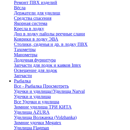
Ремонт ПВХ изделий
Вёсла
Держатели для удилищ
Средства спасения
Якорная система
Кресла в лодку
Дно в лодку пайолы реечные слани
Коврики в лодку ЭВА
Столики, сиденья и др. в лодку ПВХ
Тахометры
Манометры
Лодочная фурнитура
Запчасти для лодок и каяков Intex
Освещение для лодок
Запчасти
Рыбалка
Все - Рыбалка
Просмотреть
Удочки и удилища//Удилища Narval
Удочки и удилища
Все Удочки и удилища
Зимние удилища ТРИ КИТА
Удилища AZURA
Удилища Волжанка (Volzhanka)
Зимние удочки Megatex
Удилища Flagman