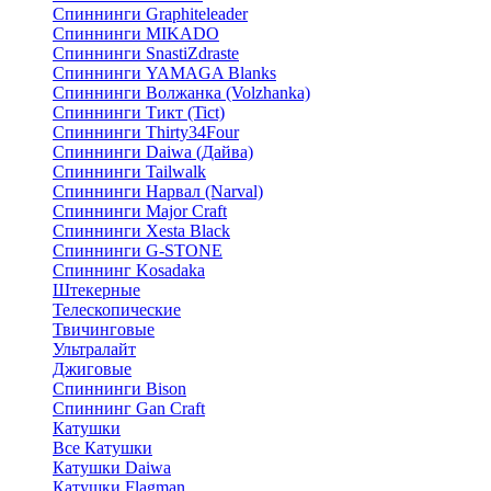
Спиннинги Graphiteleader
Спиннинги MIKADO
Спиннинги SnastiZdraste
Спиннинги YAMAGA Blanks
Спиннинги Волжанка (Volzhanka)
Спиннинги Тикт (Tict)
Спиннинги Thirty34Four
Спиннинги Daiwa (Дайва)
Спиннинги Tailwalk
Спиннинги Нарвал (Narval)
Спиннинги Major Craft
Спиннинги Xesta Black
Спиннинги G-STONE
Спиннинг Kosadaka
Штекерные
Телескопические
Твичинговые
Ультралайт
Джиговые
Спиннинги Bison
Спиннинг Gan Craft
Катушки
Все Катушки
Катушки Daiwa
Катушки Flagman