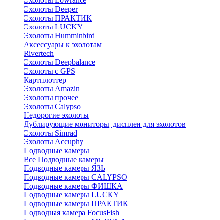
Эхолоты Lowrance
Эхолоты Deeper
Эхолоты ПРАКТИК
Эхолоты LUCKY
Эхолоты Humminbird
Аксессуары к эхолотам
Rivertech
Эхолоты Deepbalance
Эхолоты с GPS
Картплоттер
Эхолоты Amazin
Эхолоты прочее
Эхолоты Calypso
Недорогие эхолоты
Дублирующие мониторы, дисплеи для эхолотов
Эхолоты Simrad
Эхолоты Accuphy
Подводные камеры
Все Подводные камеры
Подводные камеры ЯЗЬ
Подводные камеры CALYPSO
Подводные камеры ФИШКА
Подводные камеры LUCKY
Подводные камеры ПРАКТИК
Подводная камера FocusFish