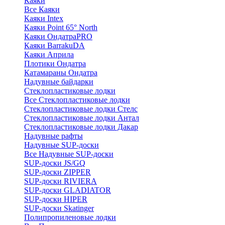
Каяки
Все Каяки
Каяки Intex
Каяки Point 65° North
Каяки ОндатраPRO
Каяки BarrakuDA
Каяки Априла
Плотики Ондатра
Катамараны Ондатра
Надувные байдарки
Стеклопластиковые лодки
Все Стеклопластиковые лодки
Стеклопластиковые лодки Стелс
Стеклопластиковые лодки Антал
Стеклопластиковые лодки Дакар
Надувные рафты
Надувные SUP-доски
Все Надувные SUP-доски
SUP-доски JS/GQ
SUP-доски ZIPPER
SUP-доски RIVIERA
SUP-доски GLADIATOR
SUP-доски HIPER
SUP-доски Skatinger
Полипропиленовые лодки