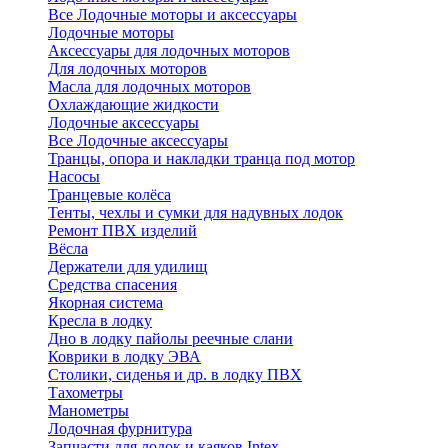
Все Лодочные моторы и аксессуары
Лодочные моторы
Аксессуары для лодочных моторов
Для лодочных моторов
Масла для лодочных моторов
Охлаждающие жидкости
Лодочные аксессуары
Все Лодочные аксессуары
Транцы, опора и накладки транца под мотор
Насосы
Транцевые колёса
Тенты, чехлы и сумки для надувных лодок
Ремонт ПВХ изделий
Вёсла
Держатели для удилищ
Средства спасения
Якорная система
Кресла в лодку
Дно в лодку пайолы реечные слани
Коврики в лодку ЭВА
Столики, сиденья и др. в лодку ПВХ
Тахометры
Манометры
Лодочная фурнитура
Запчасти для лодок и каяков Intex