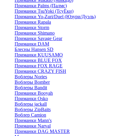
Приманки Mikado (Микадо)
Приманки Palms (Палмс)
Приманки TsuYoki (ТсуЁки)
Приманки Yo-Zuri/Duel (Юзури/Дуэль)
Приманки Rapala
Приманки Storm
Приманки Shimano
Приманки Savage Gear
Приманки DAM
Блесны Hansen SD
Приманки KUUSAMO
Приманки BLUE FOX
Приманки FOX RAGE
Приманки CRAZY FISH
Воблеры Nories
Воблеры Bomber
Воблеры Bandit
Приманки Booyah
Приманки Osko
Воблеры jackall
Воблеры ZipBaits
Воблер Camion
Приманки Mann's
Приманки Narval
Приманки DAG MASTER