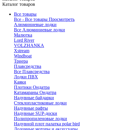
Каталог товаров
Все товары
Все - Все товары
Просмотреть
Алюминиевые лодки
Все Алюминиевые лодки
Малютка
Lord River
VOLZHANKA
Xstream
Windboat
Триера
Плавсредства
Все Плавсредства
Лодки ПВХ
Каяки
Плотики Ондатра
Катамараны Ондатра
Надувные байдарки
Стеклопластиковые лодки
Надувные рафты
Надувные SUP-доски
Полипропиленовые лодки
Надувной плот палатка polar bird
Лодочные моторы и аксессуары