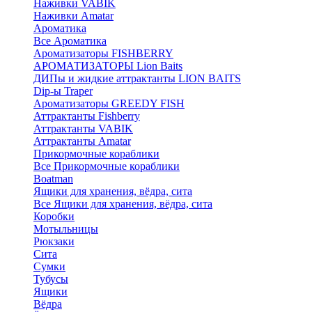
Наживки VABIK
Наживки Amatar
Ароматика
Все Ароматика
Ароматизаторы FISHBERRY
АРОМАТИЗАТОРЫ Lion Baits
ДИПы и жидкие аттрактанты LION BAITS
Dip-ы Traper
Ароматизаторы GREEDY FISH
Аттрактанты Fishberry
Аттрактанты VABIK
Аттрактанты Amatar
Прикормочные кораблики
Все Прикормочные кораблики
Boatman
Ящики для хранения, вёдра, сита
Все Ящики для хранения, вёдра, сита
Коробки
Мотыльницы
Рюкзаки
Сита
Сумки
Тубусы
Ящики
Вёдра