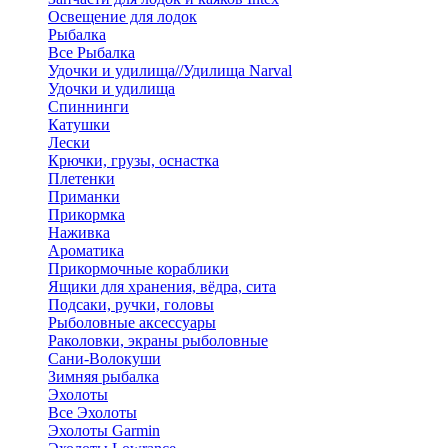
Освещение для лодок
Рыбалка
Все Рыбалка
Удочки и удилища//Удилища Narval
Удочки и удилища
Спиннинги
Катушки
Лески
Крючки, грузы, оснастка
Плетенки
Приманки
Прикормка
Наживка
Ароматика
Прикормочные кораблики
Ящики для хранения, вёдра, сита
Подсаки, ручки, головы
Рыболовные аксессуары
Раколовки, экраны рыболовные
Сани-Волокуши
Зимняя рыбалка
Эхолоты
Все Эхолоты
Эхолоты Garmin