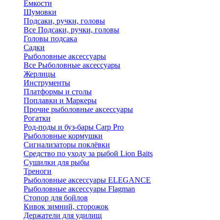
Ёмкости
Шумовки
Подсаки, ручки, головы
Все Подсаки, ручки, головы
Головы подсака
Садки
Рыболовные аксессуары
Все Рыболовные аксессуары
Жерлицы
Инструменты
Платформы и столы
Поплавки и Маркеры
Прочие рыболовные аксессуары
Рогатки
Род-поды и буз-бары Carp Pro
Рыболовные кормушки
Сигнализаторы поклёвки
Средство по уходу за рыбой Lion Baits
Сушилки для рыбы
Треноги
Рыболовные аксессуары ELEGANCE
Рыболовные аксессуары Flagman
Стопор для бойлов
Кивок зимний, сторожок
Держатели для удилищ