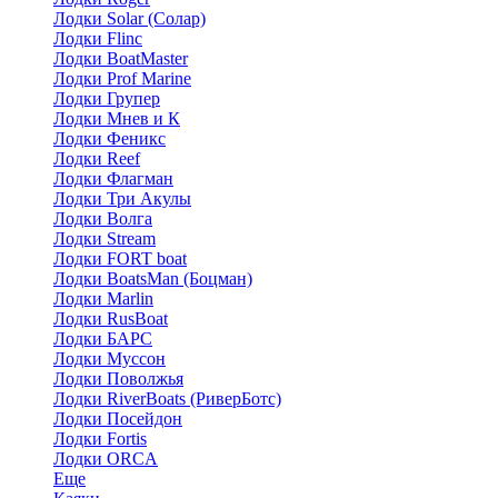
Лодки Solar (Солар)
Лодки Flinc
Лодки BoatMaster
Лодки Prof Marine
Лодки Групер
Лодки Мнев и К
Лодки Феникс
Лодки Reef
Лодки Флагман
Лодки Три Акулы
Лодки Волга
Лодки Stream
Лодки FORT boat
Лодки BoatsMan (Боцман)
Лодки Marlin
Лодки RusBoat
Лодки БАРС
Лодки Муссон
Лодки Поволжья
Лодки RiverBoats (РиверБотс)
Лодки Посейдон
Лодки Fortis
Лодки ORCA
Еще