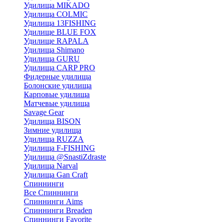
Удилища MIKADO
Удилища COLMIC
Удилища 13FISHING
Удилище BLUE FOX
Удилище RAPALA
Удилища Shimano
Удилища GURU
Удилища CARP PRO
Фидерные удилища
Болонские удилища
Карповые удилища
Матчевые удилища
Savage Gear
Удилища BISON
Зимние удилища
Удилища RUZZA
Удилища F-FISHING
Удилища @SnastiZdraste
Удилища Narval
Удилища Gan Craft
Спиннинги
Все Спиннинги
Спиннинги Aims
Спиннинги Breaden
Спиннинги Favorite