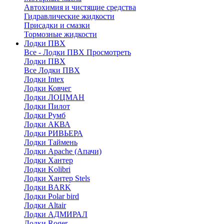
Автохимия и чистящие средства
Гидравлические жидкости
Присадки и смазки
Тормозные жидкости
Лодки ПВХ
Все - Лодки ПВХ
Просмотреть
Лодки ПВХ
Все Лодки ПВХ
Лодки Intex
Лодки Ковчег
Лодки ЛОЦМАН
Лодки Пилот
Лодки Румб
Лодки АКВА
Лодки РИВЬЕРА
Лодки Таймень
Лодки Apache (Апачи)
Лодки Хантер
Лодки Kolibri
Лодки Хантер Stels
Лодки BARK
Лодки Polar bird
Лодки Altair
Лодки АДМИРАЛ
Лодки Roger