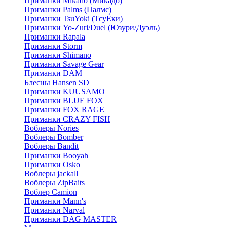
Приманки Mikado (Микадо)
Приманки Palms (Палмс)
Приманки TsuYoki (ТсуЁки)
Приманки Yo-Zuri/Duel (Юзури/Дуэль)
Приманки Rapala
Приманки Storm
Приманки Shimano
Приманки Savage Gear
Приманки DAM
Блесны Hansen SD
Приманки KUUSAMO
Приманки BLUE FOX
Приманки FOX RAGE
Приманки CRAZY FISH
Воблеры Nories
Воблеры Bomber
Воблеры Bandit
Приманки Booyah
Приманки Osko
Воблеры jackall
Воблеры ZipBaits
Воблер Camion
Приманки Mann's
Приманки Narval
Приманки DAG MASTER