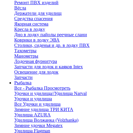
Ремонт ПВХ изделий
Вёсла
Держатели для удилищ
Средства спасения
Якорная система
Кресла в лодку
Дно в лодку пайолы реечные слани
Коврики в лодку ЭВА
Столики, сиденья и др. в лодку ПВХ
Тахометры
Манометры
Лодочная фурнитура
Запчасти для лодок и каяков Intex
Освещение для лодок
Запчасти
Рыбалка
Все - Рыбалка
Просмотреть
Удочки и удилища//Удилища Narval
Удочки и удилища
Все Удочки и удилища
Зимние удилища ТРИ КИТА
Удилища AZURA
Удилища Волжанка (Volzhanka)
Зимние удочки Megatex
Удилища Flagman