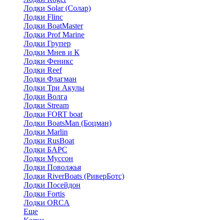
Лодки Solar (Солар)
Лодки Flinc
Лодки BoatMaster
Лодки Prof Marine
Лодки Групер
Лодки Мнев и К
Лодки Феникс
Лодки Reef
Лодки Флагман
Лодки Три Акулы
Лодки Волга
Лодки Stream
Лодки FORT boat
Лодки BoatsMan (Боцман)
Лодки Marlin
Лодки RusBoat
Лодки БАРС
Лодки Муссон
Лодки Поволжья
Лодки RiverBoats (РиверБотс)
Лодки Посейдон
Лодки Fortis
Лодки ORCA
Еще