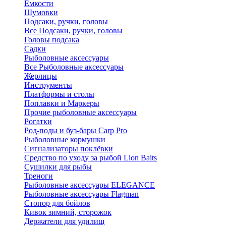
Ёмкости
Шумовки
Подсаки, ручки, головы
Все Подсаки, ручки, головы
Головы подсака
Садки
Рыболовные аксессуары
Все Рыболовные аксессуары
Жерлицы
Инструменты
Платформы и столы
Поплавки и Маркеры
Прочие рыболовные аксессуары
Рогатки
Род-поды и буз-бары Carp Pro
Рыболовные кормушки
Сигнализаторы поклёвки
Средство по уходу за рыбой Lion Baits
Сушилки для рыбы
Треноги
Рыболовные аксессуары ELEGANCE
Рыболовные аксессуары Flagman
Стопор для бойлов
Кивок зимний, сторожок
Держатели для удилищ