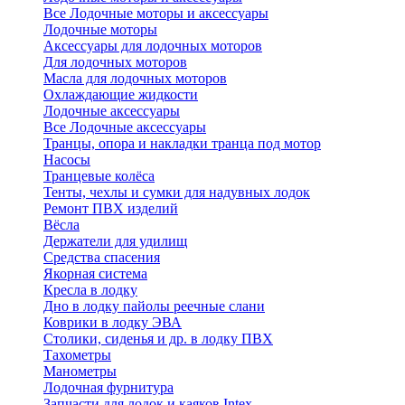
Все Лодочные моторы и аксессуары
Лодочные моторы
Аксессуары для лодочных моторов
Для лодочных моторов
Масла для лодочных моторов
Охлаждающие жидкости
Лодочные аксессуары
Все Лодочные аксессуары
Транцы, опора и накладки транца под мотор
Насосы
Транцевые колёса
Тенты, чехлы и сумки для надувных лодок
Ремонт ПВХ изделий
Вёсла
Держатели для удилищ
Средства спасения
Якорная система
Кресла в лодку
Дно в лодку пайолы реечные слани
Коврики в лодку ЭВА
Столики, сиденья и др. в лодку ПВХ
Тахометры
Манометры
Лодочная фурнитура
Запчасти для лодок и каяков Intex