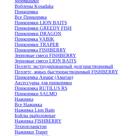
Мормышки
Воблеры Kosadaka
Прикормка
Все Прикормка
Прикормки LION BAITS
Прикормки GREEDY FISH
Прикормки DRAGON
Прикормка VABIK
Прикормки TRAPER
Прикормка FISHBERRY
Зерновые смеси FISHBERRY
Зерновые смеси LION BAITS
Пеллетс экструдированный долгорастворимый
Пеллетс, жмых быстрорастворимый FISHBERRY
Прикормка Amatar (Аматар)
Аксессуары для прикормки
Прикормка RUTILUS RS
Прикормки SALMO
Наживка
Все Наживка
Наживка Lion Baits
Бойлы рыболовные
Наживка FISHBERRY
Технопланктон
Наживки Traper