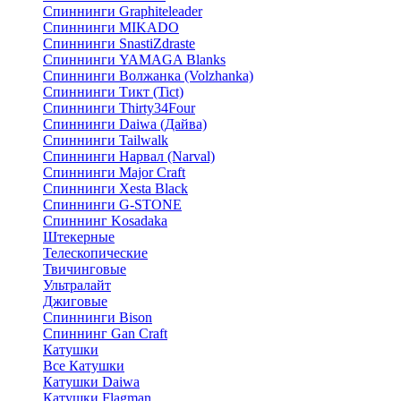
Спиннинги Graphiteleader
Спиннинги MIKADO
Спиннинги SnastiZdraste
Спиннинги YAMAGA Blanks
Спиннинги Волжанка (Volzhanka)
Спиннинги Тикт (Tict)
Спиннинги Thirty34Four
Спиннинги Daiwa (Дайва)
Спиннинги Tailwalk
Спиннинги Нарвал (Narval)
Спиннинги Major Craft
Спиннинги Xesta Black
Спиннинги G-STONE
Спиннинг Kosadaka
Штекерные
Телескопические
Твичинговые
Ультралайт
Джиговые
Спиннинги Bison
Спиннинг Gan Craft
Катушки
Все Катушки
Катушки Daiwa
Катушки Flagman