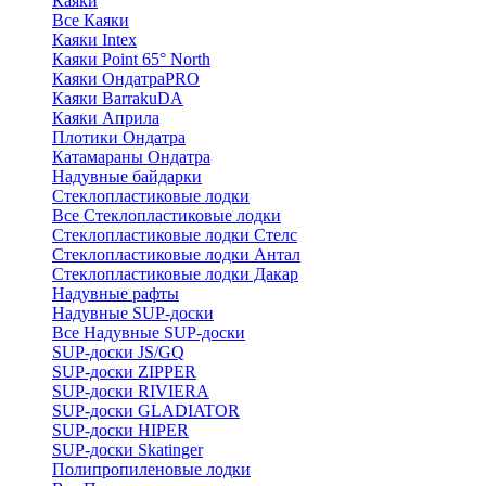
Каяки
Все Каяки
Каяки Intex
Каяки Point 65° North
Каяки ОндатраPRO
Каяки BarrakuDA
Каяки Априла
Плотики Ондатра
Катамараны Ондатра
Надувные байдарки
Стеклопластиковые лодки
Все Стеклопластиковые лодки
Стеклопластиковые лодки Стелс
Стеклопластиковые лодки Антал
Стеклопластиковые лодки Дакар
Надувные рафты
Надувные SUP-доски
Все Надувные SUP-доски
SUP-доски JS/GQ
SUP-доски ZIPPER
SUP-доски RIVIERA
SUP-доски GLADIATOR
SUP-доски HIPER
SUP-доски Skatinger
Полипропиленовые лодки