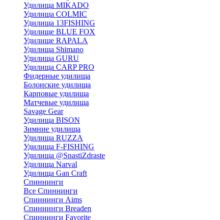
Удилища MIKADO
Удилища COLMIC
Удилища 13FISHING
Удилище BLUE FOX
Удилище RAPALA
Удилища Shimano
Удилища GURU
Удилища CARP PRO
Фидерные удилища
Болонские удилища
Карповые удилища
Матчевые удилища
Savage Gear
Удилища BISON
Зимние удилища
Удилища RUZZA
Удилища F-FISHING
Удилища @SnastiZdraste
Удилища Narval
Удилища Gan Craft
Спиннинги
Все Спиннинги
Спиннинги Aims
Спиннинги Breaden
Спиннинги Favorite