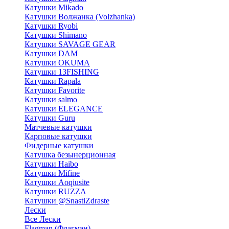
Катушки Mikado
Катушки Волжанка (Volzhanka)
Катушки Ryobi
Катушки Shimano
Катушки SAVAGE GEAR
Катушки DAM
Катушки OKUMA
Катушки 13FISHING
Катушки Rapala
Катушки Favorite
Катушки salmo
Катушки ELEGANCE
Катушки Guru
Матчевые катушки
Карповые катушки
Фидерные катушки
Катушка безынерционная
Катушки Haibo
Катушки Mifine
Катушки Aoqiusite
Катушки RUZZA
Катушки @SnastiZdraste
Лески
Все Лески
Flagman (Флагман)