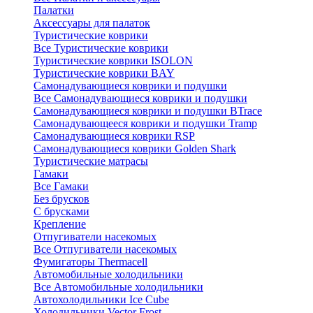
Палатки
Аксессуары для палаток
Туристические коврики
Все Туристические коврики
Туристические коврики ISOLON
Туристические коврики BAY
Самонадувающиеся коврики и подушки
Все Самонадувающиеся коврики и подушки
Самонадувающиеся коврики и подушки BTrace
Самонадувающееся коврики и подушки Tramp
Самонадувающиеся коврики RSP
Самонадувающиеся коврики Golden Shark
Туристические матрасы
Гамаки
Все Гамаки
Без брусков
С брусками
Крепление
Отпугиватели насекомых
Все Отпугиватели насекомых
Фумигаторы Thermacell
Автомобильные холодильники
Все Автомобильные холодильники
Автохолодильники Ice Cube
Холодильники Vector Frost