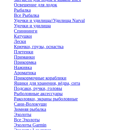
Освещение для лодок
Рыбалка
Все Рыбалка
Удочки и удилища//Удилища Narval
Удочки и удилища
Спиннинги
Катушки
Лески
Крючки, грузы, оснастка
Плетенки
Приманки
Прикормка
Наживка
Ароматика
Прикормочные кораблики
Ящики для хранения, вёдра, сита
Подсаки, ручки, головы
Рыболовные аксессуары
Раколовки, экраны рыболовные
Сани-Волокуши
Зимняя рыбалка
Эхолоты
Все Эхолоты
Эхолоты Garmin