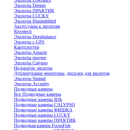
Эхолоты Lowrance
Эхолоты Deeper
Эхолоты ПРАКТИК
Эхолоты LUCKY
Эхолоты Humminbird
Аксессуары к эхолотам
Rivertech
Эхолоты Deepbalance
Эхолоты с GPS
Картплоттер
Эхолоты Amazin
Эхолоты прочее
Эхолоты Calypso
Недорогие эхолоты
Дублирующие мониторы, дисплеи для эхолотов
Эхолоты Simrad
Эхолоты Accuphy
Подводные камеры
Все Подводные камеры
Подводные камеры ЯЗЬ
Подводные камеры CALYPSO
Подводные камеры ФИШКА
Подводные камеры LUCKY
Подводные камеры ПРАКТИК
Подводная камера FocusFish