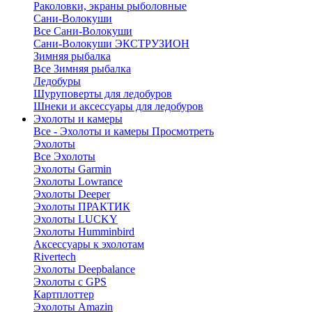
Раколовки, экраны рыболовные
Сани-Волокуши
Все Сани-Волокуши
Сани-Волокуши ЭКСТРУЗИОН
Зимняя рыбалка
Все Зимняя рыбалка
Ледобуры
Шуруповерты для ледобуров
Шнеки и аксессуары для ледобуров
Эхолоты и камеры
Все - Эхолоты и камеры
Просмотреть
Эхолоты
Все Эхолоты
Эхолоты Garmin
Эхолоты Lowrance
Эхолоты Deeper
Эхолоты ПРАКТИК
Эхолоты LUCKY
Эхолоты Humminbird
Аксессуары к эхолотам
Rivertech
Эхолоты Deepbalance
Эхолоты с GPS
Картплоттер
Эхолоты Amazin