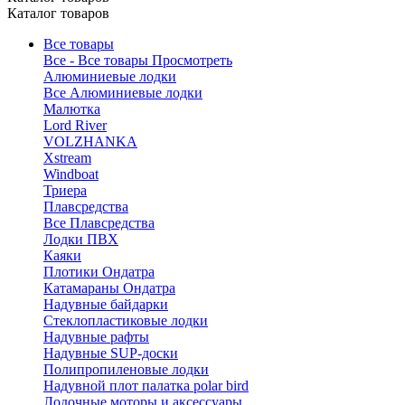
Каталог товаров
Все товары
Все - Все товары
Просмотреть
Алюминиевые лодки
Все Алюминиевые лодки
Малютка
Lord River
VOLZHANKA
Xstream
Windboat
Триера
Плавсредства
Все Плавсредства
Лодки ПВХ
Каяки
Плотики Ондатра
Катамараны Ондатра
Надувные байдарки
Стеклопластиковые лодки
Надувные рафты
Надувные SUP-доски
Полипропиленовые лодки
Надувной плот палатка polar bird
Лодочные моторы и аксессуары