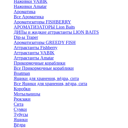
Наживки VABIK
Наживки Amatar
Ароматика
Все Ароматика
Ароматизаторы FISHBERRY
АРОМАТИЗАТОРЫ Lion Baits
ДИПы и жидкие аттрактанты LION BAITS
Dip-ы Traper
Ароматизаторы GREEDY FISH
Аттрактанты Fishberry
Аттрактанты VABIK
Аттрактанты Amatar
Прикормочные кораблики
Все Прикормочные кораблики
Boatman
Ящики для хранения, вёдра, сита
Все Ящики для хранения, вёдра, сита
Коробки
Мотыльницы
Рюкзаки
Сита
Сумки
Тубусы
Ящики
Вёдра