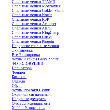
Спальные мешки ТРАМП
Cпальные мешки MedNovtex
Спальные мешки Golden Shark
Спальные мешки Norfin
Спальные мешки RSP
Спальные мешки Acamper
Спальные мешки Atemi
Спальные мешки KingCamp
Спальные мешки Husky
Спальные мешки Pinguin
Недорогие спальные мешки
Экипировка
Все Экипировка
Чехлы и кейсы Garry Zonter
ФОТОЛОВУШКИ
Навигаторы
Фонари
Бинокли
Одежда
Обувь
Чехлы Рюкзаки Сумки
Охранная сигнализация
Надувные домкраты
Очки солнцезащитные
Хобби. Развлечения