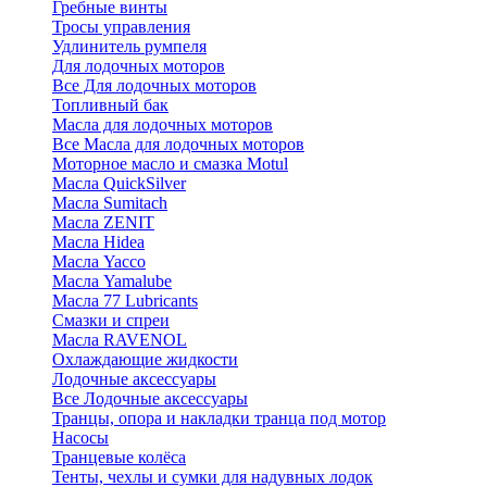
Гребные винты
Тросы управления
Удлинитель румпеля
Для лодочных моторов
Все Для лодочных моторов
Топливный бак
Масла для лодочных моторов
Все Масла для лодочных моторов
Моторное масло и смазка Motul
Масла QuickSilver
Масла Sumitach
Масла ZENIT
Масла Hidea
Масла Yacco
Масла Yamalube
Масла 77 Lubricants
Смазки и спреи
Масла RAVENOL
Охлаждающие жидкости
Лодочные аксессуары
Все Лодочные аксессуары
Транцы, опора и накладки транца под мотор
Насосы
Транцевые колёса
Тенты, чехлы и сумки для надувных лодок