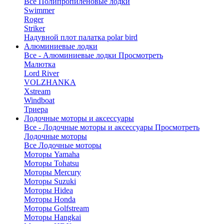
Все Полипропиленовые лодки
Swimmer
Roger
Striker
Надувной плот палатка polar bird
Алюминиевые лодки
Все - Алюминиевые лодки
Просмотреть
Малютка
Lord River
VOLZHANKA
Xstream
Windboat
Триера
Лодочные моторы и аксессуары
Все - Лодочные моторы и аксессуары
Просмотреть
Лодочные моторы
Все Лодочные моторы
Моторы Yamaha
Моторы Tohatsu
Моторы Mercury
Моторы Suzuki
Моторы Hidea
Моторы Honda
Моторы Golfstream
Моторы Hangkai