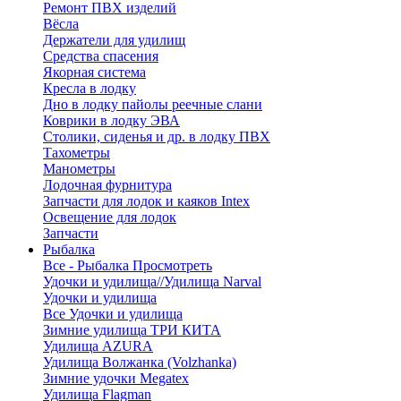
Ремонт ПВХ изделий
Вёсла
Держатели для удилищ
Средства спасения
Якорная система
Кресла в лодку
Дно в лодку пайолы реечные слани
Коврики в лодку ЭВА
Столики, сиденья и др. в лодку ПВХ
Тахометры
Манометры
Лодочная фурнитура
Запчасти для лодок и каяков Intex
Освещение для лодок
Запчасти
Рыбалка
Все - Рыбалка
Просмотреть
Удочки и удилища//Удилища Narval
Удочки и удилища
Все Удочки и удилища
Зимние удилища ТРИ КИТА
Удилища AZURA
Удилища Волжанка (Volzhanka)
Зимние удочки Megatex
Удилища Flagman