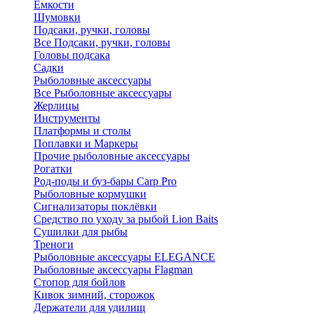
Ёмкости
Шумовки
Подсаки, ручки, головы
Все Подсаки, ручки, головы
Головы подсака
Садки
Рыболовные аксессуары
Все Рыболовные аксессуары
Жерлицы
Инструменты
Платформы и столы
Поплавки и Маркеры
Прочие рыболовные аксессуары
Рогатки
Род-поды и буз-бары Carp Pro
Рыболовные кормушки
Сигнализаторы поклёвки
Средство по уходу за рыбой Lion Baits
Сушилки для рыбы
Треноги
Рыболовные аксессуары ELEGANCE
Рыболовные аксессуары Flagman
Стопор для бойлов
Кивок зимний, сторожок
Держатели для удилищ