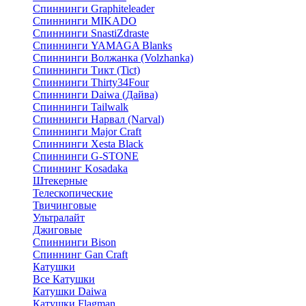
Спиннинги Graphiteleader
Спиннинги MIKADO
Спиннинги SnastiZdraste
Спиннинги YAMAGA Blanks
Спиннинги Волжанка (Volzhanka)
Спиннинги Тикт (Tict)
Спиннинги Thirty34Four
Спиннинги Daiwa (Дайва)
Спиннинги Tailwalk
Спиннинги Нарвал (Narval)
Спиннинги Major Craft
Спиннинги Xesta Black
Спиннинги G-STONE
Спиннинг Kosadaka
Штекерные
Телескопические
Твичинговые
Ультралайт
Джиговые
Спиннинги Bison
Спиннинг Gan Craft
Катушки
Все Катушки
Катушки Daiwa
Катушки Flagman