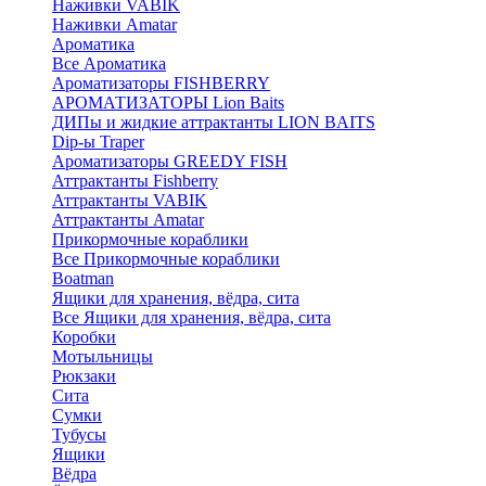
Наживки VABIK
Наживки Amatar
Ароматика
Все Ароматика
Ароматизаторы FISHBERRY
АРОМАТИЗАТОРЫ Lion Baits
ДИПы и жидкие аттрактанты LION BAITS
Dip-ы Traper
Ароматизаторы GREEDY FISH
Аттрактанты Fishberry
Аттрактанты VABIK
Аттрактанты Amatar
Прикормочные кораблики
Все Прикормочные кораблики
Boatman
Ящики для хранения, вёдра, сита
Все Ящики для хранения, вёдра, сита
Коробки
Мотыльницы
Рюкзаки
Сита
Сумки
Тубусы
Ящики
Вёдра