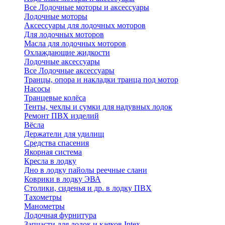
Все Лодочные моторы и аксессуары
Лодочные моторы
Аксессуары для лодочных моторов
Для лодочных моторов
Масла для лодочных моторов
Охлаждающие жидкости
Лодочные аксессуары
Все Лодочные аксессуары
Транцы, опора и накладки транца под мотор
Насосы
Транцевые колёса
Тенты, чехлы и сумки для надувных лодок
Ремонт ПВХ изделий
Вёсла
Держатели для удилищ
Средства спасения
Якорная система
Кресла в лодку
Дно в лодку пайолы реечные слани
Коврики в лодку ЭВА
Столики, сиденья и др. в лодку ПВХ
Тахометры
Манометры
Лодочная фурнитура
Запчасти для лодок и каяков Intex