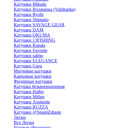
Катушки Mikado
Катушки Волжанка (Volzhanka)
Катушки Ryobi
Катушки Shimano
Катушки SAVAGE GEAR
Катушки DAM
Катушки OKUMA
Катушки 13FISHING
Катушки Rapala
Катушки Favorite
Катушки salmo
Катушки ELEGANCE
Катушки Guru
Матчевые катушки
Карповые катушки
Фидерные катушки
Катушка безынерционная
Катушки Haibo
Катушки Mifine
Катушки Aoqiusite
Катушки RUZZA
Катушки @SnastiZdraste
Лески
Все Лески
Flagman (Флагман)