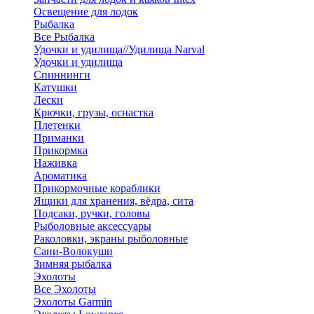
Освещение для лодок
Рыбалка
Все Рыбалка
Удочки и удилища//Удилища Narval
Удочки и удилища
Спиннинги
Катушки
Лески
Крючки, грузы, оснастка
Плетенки
Приманки
Прикормка
Наживка
Ароматика
Прикормочные кораблики
Ящики для хранения, вёдра, сита
Подсаки, ручки, головы
Рыболовные аксессуары
Раколовки, экраны рыболовные
Сани-Волокуши
Зимняя рыбалка
Эхолоты
Все Эхолоты
Эхолоты Garmin