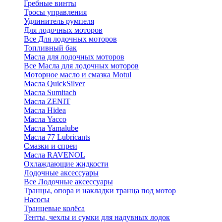
Гребные винты
Тросы управления
Удлинитель румпеля
Для лодочных моторов
Все Для лодочных моторов
Топливный бак
Масла для лодочных моторов
Все Масла для лодочных моторов
Моторное масло и смазка Motul
Масла QuickSilver
Масла Sumitach
Масла ZENIT
Масла Hidea
Масла Yacco
Масла Yamalube
Масла 77 Lubricants
Смазки и спреи
Масла RAVENOL
Охлаждающие жидкости
Лодочные аксессуары
Все Лодочные аксессуары
Транцы, опора и накладки транца под мотор
Насосы
Транцевые колёса
Тенты, чехлы и сумки для надувных лодок