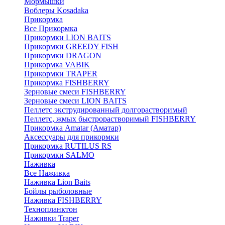
Мормышки
Воблеры Kosadaka
Прикормка
Все Прикормка
Прикормки LION BAITS
Прикормки GREEDY FISH
Прикормки DRAGON
Прикормка VABIK
Прикормки TRAPER
Прикормка FISHBERRY
Зерновые смеси FISHBERRY
Зерновые смеси LION BAITS
Пеллетс экструдированный долгорастворимый
Пеллетс, жмых быстрорастворимый FISHBERRY
Прикормка Amatar (Аматар)
Аксессуары для прикормки
Прикормка RUTILUS RS
Прикормки SALMO
Наживка
Все Наживка
Наживка Lion Baits
Бойлы рыболовные
Наживка FISHBERRY
Технопланктон
Наживки Traper