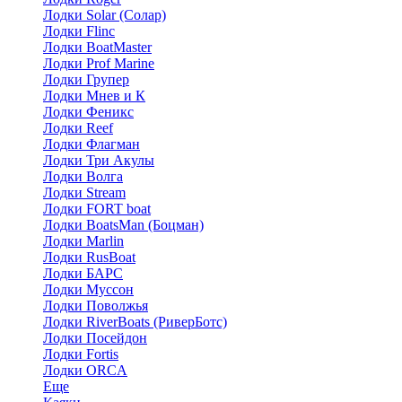
Лодки Solar (Солар)
Лодки Flinc
Лодки BoatMaster
Лодки Prof Marine
Лодки Групер
Лодки Мнев и К
Лодки Феникс
Лодки Reef
Лодки Флагман
Лодки Три Акулы
Лодки Волга
Лодки Stream
Лодки FORT boat
Лодки BoatsMan (Боцман)
Лодки Marlin
Лодки RusBoat
Лодки БАРС
Лодки Муссон
Лодки Поволжья
Лодки RiverBoats (РиверБотс)
Лодки Посейдон
Лодки Fortis
Лодки ORCA
Еще