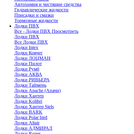
Автохимия и чистящие средства
Гидравлические жидкости
Присадки и смазки
Тормозные жидкости
Лодки ПВХ
Все - Лодки ПВХ
Просмотреть
Лодки ПВХ
Все Лодки ПВХ
Лодки Intex
Лодки Ковчег
Лодки ЛОЦМАН
Лодки Пилот
Лодки Румб
Лодки АКВА
Лодки РИВЬЕРА
Лодки Таймень
Лодки Apache (Апачи)
Лодки Хантер
Лодки Kolibri
Лодки Хантер Stels
Лодки BARK
Лодки Polar bird
Лодки Altair
Лодки АДМИРАЛ
Лодки Roger