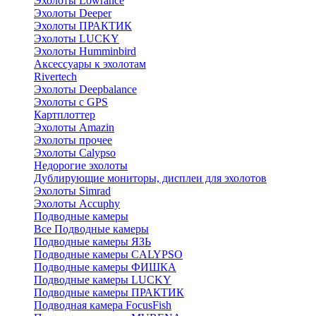
Эхолоты Lowrance
Эхолоты Deeper
Эхолоты ПРАКТИК
Эхолоты LUCKY
Эхолоты Humminbird
Аксессуары к эхолотам
Rivertech
Эхолоты Deepbalance
Эхолоты с GPS
Картплоттер
Эхолоты Amazin
Эхолоты прочее
Эхолоты Calypso
Недорогие эхолоты
Дублирующие мониторы, дисплеи для эхолотов
Эхолоты Simrad
Эхолоты Accuphy
Подводные камеры
Все Подводные камеры
Подводные камеры ЯЗЬ
Подводные камеры CALYPSO
Подводные камеры ФИШКА
Подводные камеры LUCKY
Подводные камеры ПРАКТИК
Подводная камера FocusFish