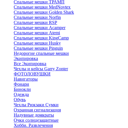
Спальные мешки ТРАМП
Cпальные мешки MedNovtex
Спальные мешки Golden Shark
Спальные мешки Norfin
Спальные мешки RSP
Спальные мешки Acamper
Спальные мешки Atemi
Спальные мешки KingCamp
Спальные мешки Husky
Спальные мешки Pinguin
Недорогие спальные мешки
Экипировка
Все Экипировка
Чехлы и кейсы Garry Zonter
ФОТОЛОВУШКИ
Навигаторы
Фонари
Бинокли
Одежда
Обувь
Чехлы Рюкзаки Сумки
Охранная сигнализация
Надувные домкраты
Очки солнцезащитные
Хобби. Развлечения