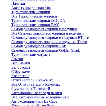
Палатки
Аксессуары для палаток
Туристические коврики
Все Туристические коврики
Туристические коврики ISOLON
Туристические коврики BAY
Самонадувающиеся коврики и подушки
Все Самонадувающиеся коврики и подушки
Самонадувающиеся коврики и подушки BTrace
Самонадувающееся коврики и подушки Tramp
Самонадувающиеся коврики RSP
Самонадувающиеся коврики Golden Shark
Туристические матрасы
Гамаки
Все Гамаки
Без брусков
С брусками
Крепление
Отпугиватели насекомых
Все Отпугиватели насекомых
Фумигаторы Thermacell
Автомобильные холодильники
Все Автомобильные холодильники
Автохолодильники Ice Cube
Холодильники Vector Frost