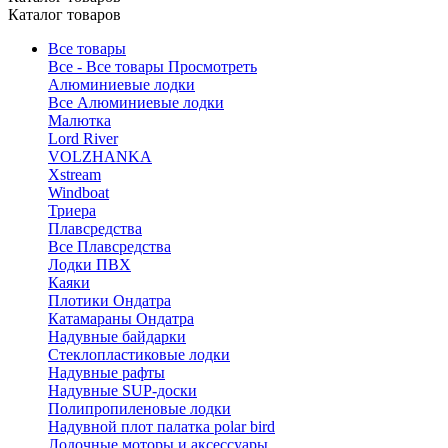
Каталог товаров
Все товары
Все - Все товары
Просмотреть
Алюминиевые лодки
Все Алюминиевые лодки
Малютка
Lord River
VOLZHANKA
Xstream
Windboat
Триера
Плавсредства
Все Плавсредства
Лодки ПВХ
Каяки
Плотики Ондатра
Катамараны Ондатра
Надувные байдарки
Стеклопластиковые лодки
Надувные рафты
Надувные SUP-доски
Полипропиленовые лодки
Надувной плот палатка polar bird
Лодочные моторы и аксессуары