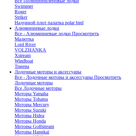
Все Полипропиленовые лодки
Swimmer
Roger
Striker
Надувной плот палатка polar bird
Алюминиевые лодки
Все - Алюминиевые лодки
Просмотреть
Малютка
Lord River
VOLZHANKA
Xstream
Windboat
Триера
Лодочные моторы и аксессуары
Все - Лодочные моторы и аксессуары
Просмотреть
Лодочные моторы
Все Лодочные моторы
Моторы Yamaha
Моторы Tohatsu
Моторы Mercury
Моторы Suzuki
Моторы Hidea
Моторы Honda
Моторы Golfstream
Моторы Hangkai