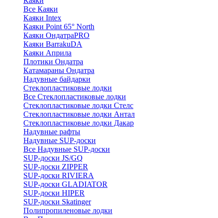
Каяки
Все Каяки
Каяки Intex
Каяки Point 65° North
Каяки ОндатраPRO
Каяки BarrakuDA
Каяки Априла
Плотики Ондатра
Катамараны Ондатра
Надувные байдарки
Стеклопластиковые лодки
Все Стеклопластиковые лодки
Стеклопластиковые лодки Стелс
Стеклопластиковые лодки Антал
Стеклопластиковые лодки Дакар
Надувные рафты
Надувные SUP-доски
Все Надувные SUP-доски
SUP-доски JS/GQ
SUP-доски ZIPPER
SUP-доски RIVIERA
SUP-доски GLADIATOR
SUP-доски HIPER
SUP-доски Skatinger
Полипропиленовые лодки