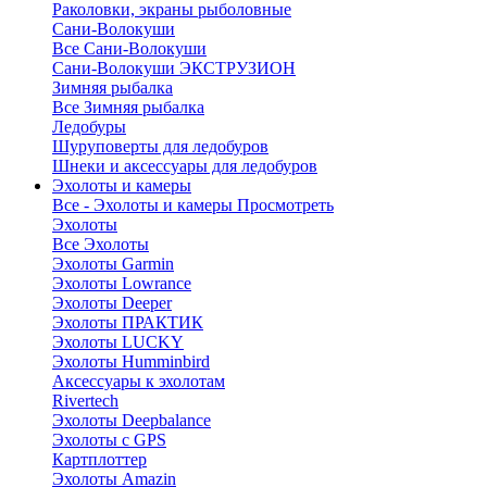
Раколовки, экраны рыболовные
Сани-Волокуши
Все Сани-Волокуши
Сани-Волокуши ЭКСТРУЗИОН
Зимняя рыбалка
Все Зимняя рыбалка
Ледобуры
Шуруповерты для ледобуров
Шнеки и аксессуары для ледобуров
Эхолоты и камеры
Все - Эхолоты и камеры
Просмотреть
Эхолоты
Все Эхолоты
Эхолоты Garmin
Эхолоты Lowrance
Эхолоты Deeper
Эхолоты ПРАКТИК
Эхолоты LUCKY
Эхолоты Humminbird
Аксессуары к эхолотам
Rivertech
Эхолоты Deepbalance
Эхолоты с GPS
Картплоттер
Эхолоты Amazin