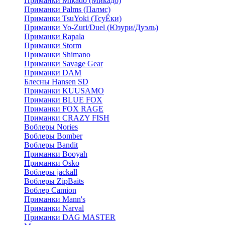
Приманки Mikado (Микадо)
Приманки Palms (Палмс)
Приманки TsuYoki (ТсуЁки)
Приманки Yo-Zuri/Duel (Юзури/Дуэль)
Приманки Rapala
Приманки Storm
Приманки Shimano
Приманки Savage Gear
Приманки DAM
Блесны Hansen SD
Приманки KUUSAMO
Приманки BLUE FOX
Приманки FOX RAGE
Приманки CRAZY FISH
Воблеры Nories
Воблеры Bomber
Воблеры Bandit
Приманки Booyah
Приманки Osko
Воблеры jackall
Воблеры ZipBaits
Воблер Camion
Приманки Mann's
Приманки Narval
Приманки DAG MASTER