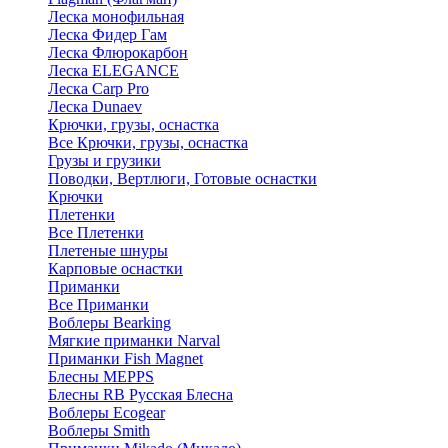
Леска монофильная
Леска Фидер Гам
Леска Флюрокарбон
Леска ELEGANCE
Леска Carp Pro
Леска Dunaev
Крючки, грузы, оснастка
Все Крючки, грузы, оснастка
Грузы и грузики
Поводки, Вертлюги, Готовые оснастки
Крючки
Плетенки
Все Плетенки
Плетеные шнуры
Карповые оснастки
Приманки
Все Приманки
Воблеры Bearking
Мягкие приманки Narval
Приманки Fish Magnet
Блесны MEPPS
Блесны RB Русская Блесна
Воблеры Ecogear
Воблеры Smith