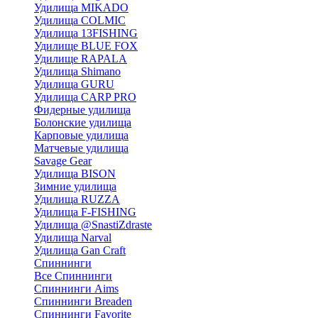
Удилища MIKADO
Удилища COLMIC
Удилища 13FISHING
Удилище BLUE FOX
Удилище RAPALA
Удилища Shimano
Удилища GURU
Удилища CARP PRO
Фидерные удилища
Болонские удилища
Карповые удилища
Матчевые удилища
Savage Gear
Удилища BISON
Зимние удилища
Удилища RUZZA
Удилища F-FISHING
Удилища @SnastiZdraste
Удилища Narval
Удилища Gan Craft
Спиннинги
Все Спиннинги
Спиннинги Aims
Спиннинги Breaden
Спиннинги Favorite