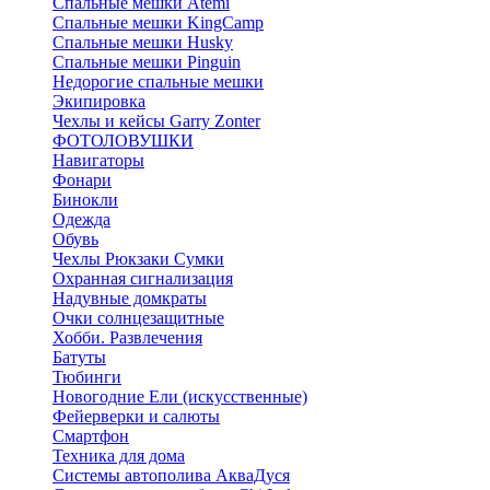
Спальные мешки Atemi
Спальные мешки KingCamp
Спальные мешки Husky
Спальные мешки Pinguin
Недорогие спальные мешки
Экипировка
Чехлы и кейсы Garry Zonter
ФОТОЛОВУШКИ
Навигаторы
Фонари
Бинокли
Одежда
Обувь
Чехлы Рюкзаки Сумки
Охранная сигнализация
Надувные домкраты
Очки солнцезащитные
Хобби. Развлечения
Батуты
Тюбинги
Новогодние Ели (искусственные)
Фейерверки и салюты
Смартфон
Техника для дома
Системы автополива АкваДуся