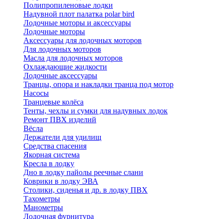
Полипропиленовые лодки
Надувной плот палатка polar bird
Лодочные моторы и аксессуары
Лодочные моторы
Аксессуары для лодочных моторов
Для лодочных моторов
Масла для лодочных моторов
Охлаждающие жидкости
Лодочные аксессуары
Транцы, опора и накладки транца под мотор
Насосы
Транцевые колёса
Тенты, чехлы и сумки для надувных лодок
Ремонт ПВХ изделий
Вёсла
Держатели для удилищ
Средства спасения
Якорная система
Кресла в лодку
Дно в лодку пайолы реечные слани
Коврики в лодку ЭВА
Столики, сиденья и др. в лодку ПВХ
Тахометры
Манометры
Лодочная фурнитура