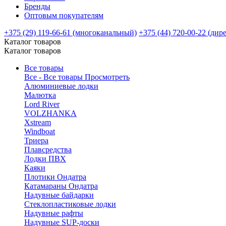
Бренды
Оптовым покупателям
+375 (29) 119-66-61 (многоканальный)
+375 (44) 720-00-22 (дир
Каталог товаров
Каталог товаров
Все товары
Все - Все товары
Просмотреть
Алюминиевые лодки
Малютка
Lord River
VOLZHANKA
Xstream
Windboat
Триера
Плавсредства
Лодки ПВХ
Каяки
Плотики Ондатра
Катамараны Ондатра
Надувные байдарки
Стеклопластиковые лодки
Надувные рафты
Надувные SUP-доски