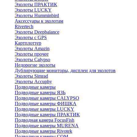
Эхолоты ПРАКТИК
Эхолоты LUCKY
Эхолоты Humminbird
Аксессуары к эхолотам
Rivertech
Эхолоты Deepbalance
Эхолоты с GPS
Картплоттер
Эхолоты Amazin
Эхолоты прочее
Эхолоты Calypso
Недорогие эхолоты
Дублирующие мониторы, дисплеи для эхолотов
Эхолоты Simrad
Эхолоты Accuphy
Подводные камеры
Подводные камеры ЯЗЬ
Подводные камеры CALYPSO
Подводные камеры ФИШКА
Подводные камеры LUCKY
Подводные камеры ПРАКТИК
Подводная камера FocusFish
Подводные камеры MURENA
Подводные камеры Rivotek
Подводные камеры СОМ