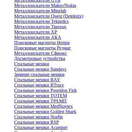
Металлоискатели GTR
Металлоискатели Makro/Nokta
Металлоискатели Minelab
Металлоискатели Quest (Deteknix)
Металлоискатели Teknetics
Металлоискатели Tianxun
Металлоискатели XP
Металлоискатели АКА
Поисковые магниты Непра
Поисковые магниты Редмаг
Металлоискатели Сфинкс
Досмотровые устройства
Спальные мешки
Спальные мешки Sundays
Зимние спальные мешки
Спальные мешки BAY
Спальные мешки BTrace
Спальные мешки Poseidon Fish
Спальные мешки ТОТЕМ
Спальные мешки ТРАМП
Cпальные мешки MedNovtex
Спальные мешки Golden Shark
Спальные мешки Norfin
Спальные мешки RSP
Спальные мешки Acamper