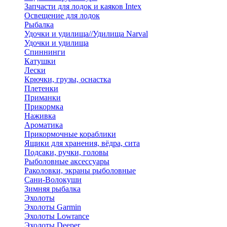
Запчасти для лодок и каяков Intex
Освещение для лодок
Рыбалка
Удочки и удилища//Удилища Narval
Удочки и удилища
Спиннинги
Катушки
Лески
Крючки, грузы, оснастка
Плетенки
Приманки
Прикормка
Наживка
Ароматика
Прикормочные кораблики
Ящики для хранения, вёдра, сита
Подсаки, ручки, головы
Рыболовные аксессуары
Раколовки, экраны рыболовные
Сани-Волокуши
Зимняя рыбалка
Эхолоты
Эхолоты Garmin
Эхолоты Lowrance
Эхолоты Deeper