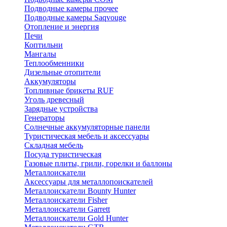
Подводные камеры прочее
Подводные камеры Saqvouge
Отопление и энергия
Печи
Коптильни
Мангалы
Теплообменники
Дизельные отопители
Аккумуляторы
Топливные брикеты RUF
Уголь древесный
Зарядные устройства
Генераторы
Солнечные аккумуляторные панели
Туристическая мебель и аксессуары
Складная мебель
Посуда туристическая
Газовые плиты, грили, горелки и баллоны
Металлоискатели
Аксессуары для металлопоискателей
Металлоискатели Bounty Hunter
Металлоискатели Fisher
Металлоискатели Garrett
Металлоискатели Gold Hunter