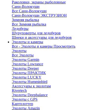
Раколовки, экраны рыболовные
Сани-Волокуши
Все Сани-Волокуши
Сани-Волокуши ЭКСТРУЗИОН
Зимняя рыбалка
Все Зимняя рыбалка
Ледобуры
Шуруповерты для ледобуров
Шнеки и аксессуары для ледобуров
Эхолоты и камеры
Все - Эхолоты и камеры
Просмотреть
Эхолоты
Все Эхолоты
Эхолоты Garmin
Эхолоты Lowrance
Эхолоты Deeper
Эхолоты ПРАКТИК
Эхолоты LUCKY
Эхолоты Humminbird
Аксессуары к эхолотам
Rivertech
Эхолоты Deepbalance
Эхолоты с GPS
Картплоттер
Эхолоты Amazin