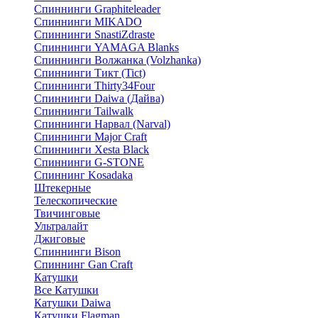
Спиннинги Graphiteleader
Спиннинги MIKADO
Спиннинги SnastiZdraste
Спиннинги YAMAGA Blanks
Спиннинги Волжанка (Volzhanka)
Спиннинги Тикт (Tict)
Спиннинги Thirty34Four
Спиннинги Daiwa (Дайва)
Спиннинги Tailwalk
Спиннинги Нарвал (Narval)
Спиннинги Major Craft
Спиннинги Xesta Black
Спиннинги G-STONE
Спиннинг Kosadaka
Штекерные
Телескопические
Твичинговые
Ультралайт
Джиговые
Спиннинги Bison
Спиннинг Gan Craft
Катушки
Все Катушки
Катушки Daiwa
Катушки Flagman