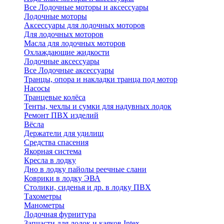
Все Лодочные моторы и аксессуары
Лодочные моторы
Аксессуары для лодочных моторов
Для лодочных моторов
Масла для лодочных моторов
Охлаждающие жидкости
Лодочные аксессуары
Все Лодочные аксессуары
Транцы, опора и накладки транца под мотор
Насосы
Транцевые колёса
Тенты, чехлы и сумки для надувных лодок
Ремонт ПВХ изделий
Вёсла
Держатели для удилищ
Средства спасения
Якорная система
Кресла в лодку
Дно в лодку пайолы реечные слани
Коврики в лодку ЭВА
Столики, сиденья и др. в лодку ПВХ
Тахометры
Манометры
Лодочная фурнитура
Запчасти для лодок и каяков Intex