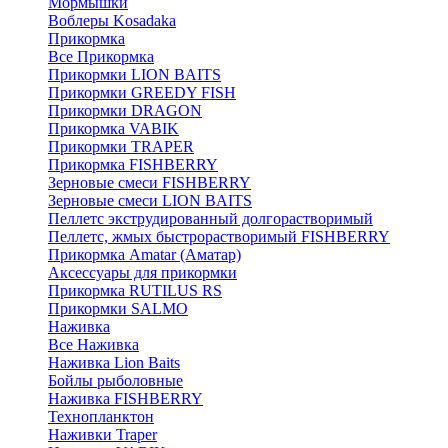
Мормышки
Воблеры Kosadaka
Прикормка
Все Прикормка
Прикормки LION BAITS
Прикормки GREEDY FISH
Прикормки DRAGON
Прикормка VABIK
Прикормки TRAPER
Прикормка FISHBERRY
Зерновые смеси FISHBERRY
Зерновые смеси LION BAITS
Пеллетс экструдированный долгорастворимый
Пеллетс, жмых быстрорастворимый FISHBERRY
Прикормка Amatar (Аматар)
Аксессуары для прикормки
Прикормка RUTILUS RS
Прикормки SALMO
Наживка
Все Наживка
Наживка Lion Baits
Бойлы рыболовные
Наживка FISHBERRY
Технопланктон
Наживки Traper