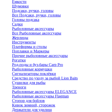
Ёмкости
Шумовки
Подсаки, ручки, головы
Все Подсаки, ручки, головы
Головы подсака
Садки
Рыболовные аксессуары
Все Рыболовные аксессуары
Жерлицы
Инструменты
Платформы и столы
Поплавки и Маркеры
Прочие рыболовные аксессуары
Рогатки
Род-поды и буз-бары Carp Pro
Рыболовные кормушки
Сигнализаторы поклёвки
Средство по уходу за рыбой Lion Baits
Сушилки для рыбы
Треноги
Рыболовные аксессуары ELEGANCE
Рыболовные аксессуары Flagman
Стопор для бойлов
Кивок зимний, сторожок
Держатели для удилищ