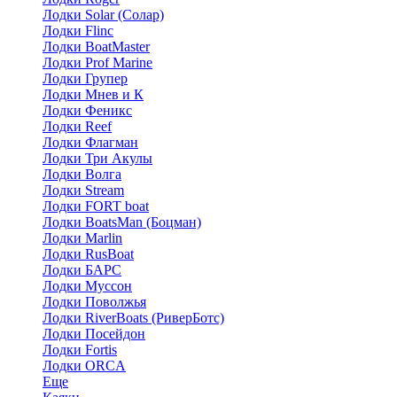
Лодки Solar (Солар)
Лодки Flinc
Лодки BoatMaster
Лодки Prof Marine
Лодки Групер
Лодки Мнев и К
Лодки Феникс
Лодки Reef
Лодки Флагман
Лодки Три Акулы
Лодки Волга
Лодки Stream
Лодки FORT boat
Лодки BoatsMan (Боцман)
Лодки Marlin
Лодки RusBoat
Лодки БАРС
Лодки Муссон
Лодки Поволжья
Лодки RiverBoats (РиверБотс)
Лодки Посейдон
Лодки Fortis
Лодки ORCA
Еще