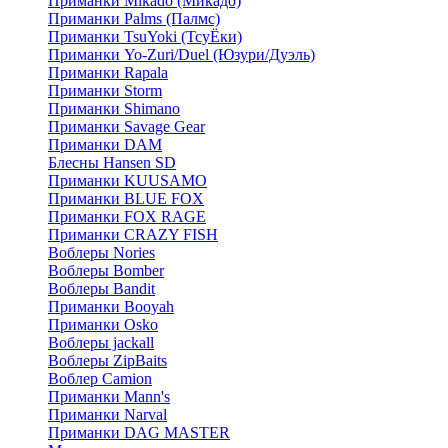
Приманки Mikado (Микадо)
Приманки Palms (Палмс)
Приманки TsuYoki (ТсуЁки)
Приманки Yo-Zuri/Duel (Юзури/Дуэль)
Приманки Rapala
Приманки Storm
Приманки Shimano
Приманки Savage Gear
Приманки DAM
Блесны Hansen SD
Приманки KUUSAMO
Приманки BLUE FOX
Приманки FOX RAGE
Приманки CRAZY FISH
Воблеры Nories
Воблеры Bomber
Воблеры Bandit
Приманки Booyah
Приманки Osko
Воблеры jackall
Воблеры ZipBaits
Воблер Camion
Приманки Mann's
Приманки Narval
Приманки DAG MASTER