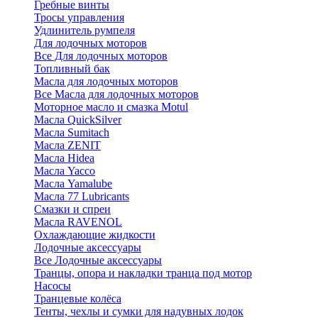
Гребные винты
Тросы управления
Удлинитель румпеля
Для лодочных моторов
Все Для лодочных моторов
Топливный бак
Масла для лодочных моторов
Все Масла для лодочных моторов
Моторное масло и смазка Motul
Масла QuickSilver
Масла Sumitach
Масла ZENIT
Масла Hidea
Масла Yacco
Масла Yamalube
Масла 77 Lubricants
Смазки и спреи
Масла RAVENOL
Охлаждающие жидкости
Лодочные аксессуары
Все Лодочные аксессуары
Транцы, опора и накладки транца под мотор
Насосы
Транцевые колёса
Тенты, чехлы и сумки для надувных лодок