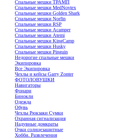
Спальные мешки ТРАМП
Cпальные мешки MedNovtex
Спальные мешки Golden Shark
Спальные мешки Norfin
Спальные мешки RSP
Спальные мешки Acamper
Спальные мешки Atemi
Спальные мешки KingCamp
Спальные мешки Husky
Спальные мешки Pinguin
Недорогие спальные мешки
Экипировка
Все Экипировка
Чехлы и кейсы Garry Zonter
ФОТОЛОВУШКИ
Навигаторы
Фонари
Бинокли
Одежда
Обувь
Чехлы Рюкзаки Сумки
Охранная сигнализация
Надувные домкраты
Очки солнцезащитные
Хобби. Развлечения