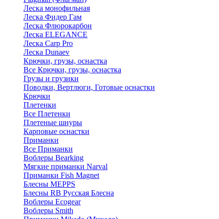
Леска монофильная
Леска Фидер Гам
Леска Флюрокарбон
Леска ELEGANCE
Леска Carp Pro
Леска Dunaev
Крючки, грузы, оснастка
Все Крючки, грузы, оснастка
Грузы и грузики
Поводки, Вертлюги, Готовые оснастки
Крючки
Плетенки
Все Плетенки
Плетеные шнуры
Карповые оснастки
Приманки
Все Приманки
Воблеры Bearking
Мягкие приманки Narval
Приманки Fish Magnet
Блесны MEPPS
Блесны RB Русская Блесна
Воблеры Ecogear
Воблеры Smith