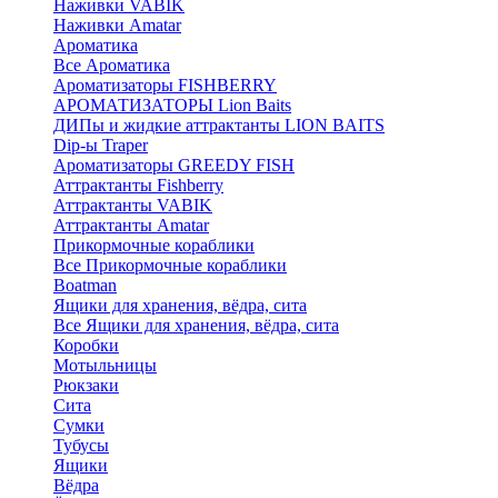
Наживки VABIK
Наживки Amatar
Ароматика
Все Ароматика
Ароматизаторы FISHBERRY
АРОМАТИЗАТОРЫ Lion Baits
ДИПы и жидкие аттрактанты LION BAITS
Dip-ы Traper
Ароматизаторы GREEDY FISH
Аттрактанты Fishberry
Аттрактанты VABIK
Аттрактанты Amatar
Прикормочные кораблики
Все Прикормочные кораблики
Boatman
Ящики для хранения, вёдра, сита
Все Ящики для хранения, вёдра, сита
Коробки
Мотыльницы
Рюкзаки
Сита
Сумки
Тубусы
Ящики
Вёдра