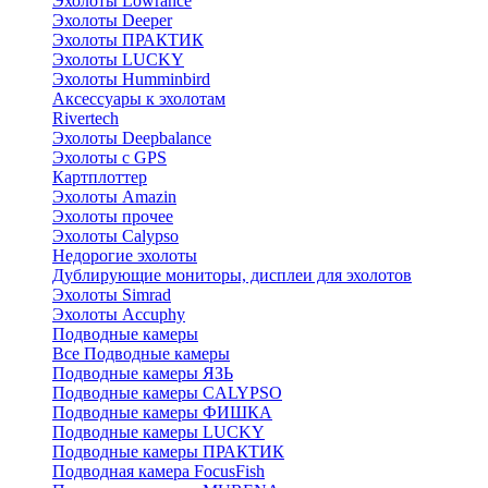
Эхолоты Lowrance
Эхолоты Deeper
Эхолоты ПРАКТИК
Эхолоты LUCKY
Эхолоты Humminbird
Аксессуары к эхолотам
Rivertech
Эхолоты Deepbalance
Эхолоты с GPS
Картплоттер
Эхолоты Amazin
Эхолоты прочее
Эхолоты Calypso
Недорогие эхолоты
Дублирующие мониторы, дисплеи для эхолотов
Эхолоты Simrad
Эхолоты Accuphy
Подводные камеры
Все Подводные камеры
Подводные камеры ЯЗЬ
Подводные камеры CALYPSO
Подводные камеры ФИШКА
Подводные камеры LUCKY
Подводные камеры ПРАКТИК
Подводная камера FocusFish