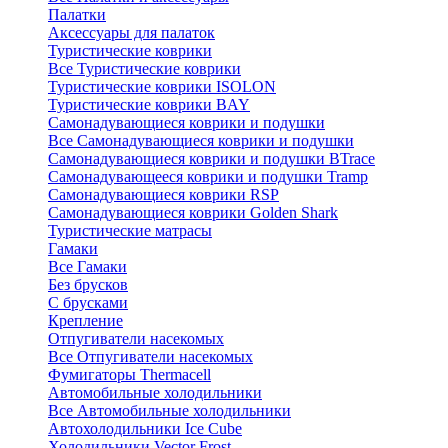
Палатки
Аксессуары для палаток
Туристические коврики
Все Туристические коврики
Туристические коврики ISOLON
Туристические коврики BAY
Самонадувающиеся коврики и подушки
Все Самонадувающиеся коврики и подушки
Самонадувающиеся коврики и подушки BTrace
Самонадувающееся коврики и подушки Tramp
Самонадувающиеся коврики RSP
Самонадувающиеся коврики Golden Shark
Туристические матрасы
Гамаки
Все Гамаки
Без брусков
С брусками
Крепление
Отпугиватели насекомых
Все Отпугиватели насекомых
Фумигаторы Thermacell
Автомобильные холодильники
Все Автомобильные холодильники
Автохолодильники Ice Cube
Холодильники Vector Frost