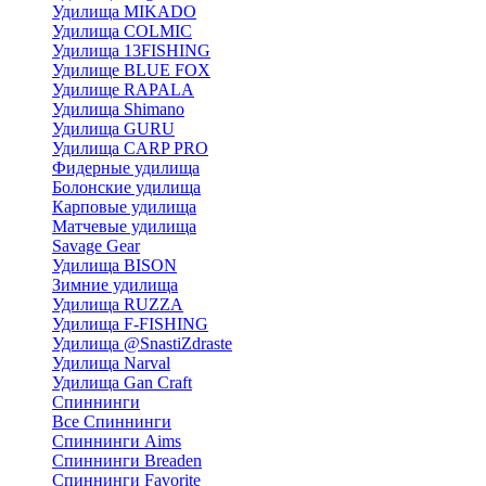
Удилища MIKADO
Удилища COLMIC
Удилища 13FISHING
Удилище BLUE FOX
Удилище RAPALA
Удилища Shimano
Удилища GURU
Удилища CARP PRO
Фидерные удилища
Болонские удилища
Карповые удилища
Матчевые удилища
Savage Gear
Удилища BISON
Зимние удилища
Удилища RUZZA
Удилища F-FISHING
Удилища @SnastiZdraste
Удилища Narval
Удилища Gan Craft
Спиннинги
Все Спиннинги
Спиннинги Aims
Спиннинги Breaden
Спиннинги Favorite