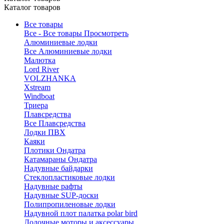
Каталог товаров
Все товары
Все - Все товары
Просмотреть
Алюминиевые лодки
Все Алюминиевые лодки
Малютка
Lord River
VOLZHANKA
Xstream
Windboat
Триера
Плавсредства
Все Плавсредства
Лодки ПВХ
Каяки
Плотики Ондатра
Катамараны Ондатра
Надувные байдарки
Стеклопластиковые лодки
Надувные рафты
Надувные SUP-доски
Полипропиленовые лодки
Надувной плот палатка polar bird
Лодочные моторы и аксессуары