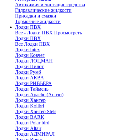
Автохимия и чистящие средства
Гидравлические жидкости
Присадки и смазки
Тормозные жидкости
Лодки ПВХ
Все - Лодки ПВХ
Просмотреть
Лодки ПВХ
Все Лодки ПВХ
Лодки Intex
Лодки Ковчег
Лодки ЛОЦМАН
Лодки Пилот
Лодки Румб
Лодки АКВА
Лодки РИВЬЕРА
Лодки Таймень
Лодки Apache (Апачи)
Лодки Хантер
Лодки Kolibri
Лодки Хантер Stels
Лодки BARK
Лодки Polar bird
Лодки Altair
Лодки АДМИРАЛ
Лодки Roger