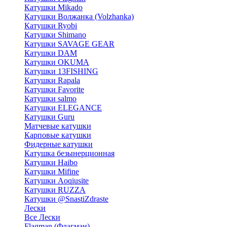
Катушки Mikado
Катушки Волжанка (Volzhanka)
Катушки Ryobi
Катушки Shimano
Катушки SAVAGE GEAR
Катушки DAM
Катушки OKUMA
Катушки 13FISHING
Катушки Rapala
Катушки Favorite
Катушки salmo
Катушки ELEGANCE
Катушки Guru
Матчевые катушки
Карповые катушки
Фидерные катушки
Катушка безынерционная
Катушки Haibo
Катушки Mifine
Катушки Aoqiusite
Катушки RUZZA
Катушки @SnastiZdraste
Лески
Все Лески
Flagman (Флагман)