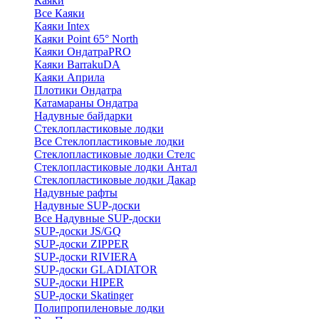
Каяки
Все Каяки
Каяки Intex
Каяки Point 65° North
Каяки ОндатраPRO
Каяки BarrakuDA
Каяки Априла
Плотики Ондатра
Катамараны Ондатра
Надувные байдарки
Стеклопластиковые лодки
Все Стеклопластиковые лодки
Стеклопластиковые лодки Стелс
Стеклопластиковые лодки Антал
Стеклопластиковые лодки Дакар
Надувные рафты
Надувные SUP-доски
Все Надувные SUP-доски
SUP-доски JS/GQ
SUP-доски ZIPPER
SUP-доски RIVIERA
SUP-доски GLADIATOR
SUP-доски HIPER
SUP-доски Skatinger
Полипропиленовые лодки