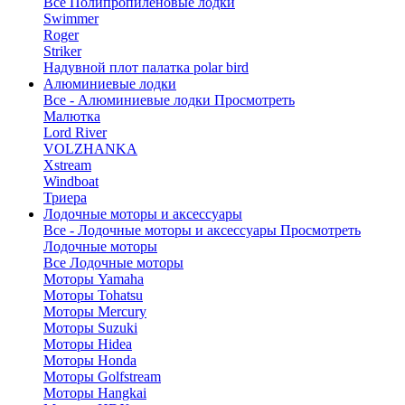
Все Полипропиленовые лодки
Swimmer
Roger
Striker
Надувной плот палатка polar bird
Алюминиевые лодки
Все - Алюминиевые лодки
Просмотреть
Малютка
Lord River
VOLZHANKA
Xstream
Windboat
Триера
Лодочные моторы и аксессуары
Все - Лодочные моторы и аксессуары
Просмотреть
Лодочные моторы
Все Лодочные моторы
Моторы Yamaha
Моторы Tohatsu
Моторы Mercury
Моторы Suzuki
Моторы Hidea
Моторы Honda
Моторы Golfstream
Моторы Hangkai