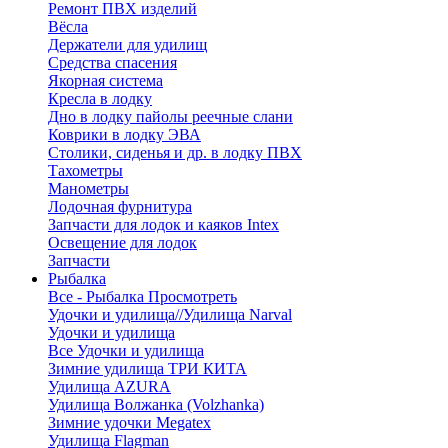
Ремонт ПВХ изделий
Вёсла
Держатели для удилищ
Средства спасения
Якорная система
Кресла в лодку
Дно в лодку пайолы реечные слани
Коврики в лодку ЭВА
Столики, сиденья и др. в лодку ПВХ
Тахометры
Манометры
Лодочная фурнитура
Запчасти для лодок и каяков Intex
Освещение для лодок
Запчасти
Рыбалка
Все - Рыбалка
Просмотреть
Удочки и удилища//Удилища Narval
Удочки и удилища
Все Удочки и удилища
Зимние удилища ТРИ КИТА
Удилища AZURA
Удилища Волжанка (Volzhanka)
Зимние удочки Megatex
Удилища Flagman