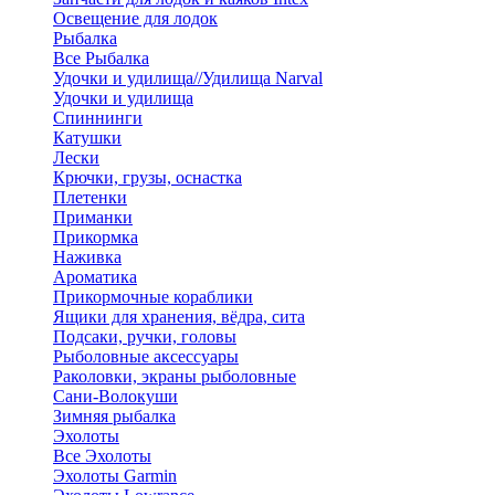
Освещение для лодок
Рыбалка
Все Рыбалка
Удочки и удилища//Удилища Narval
Удочки и удилища
Спиннинги
Катушки
Лески
Крючки, грузы, оснастка
Плетенки
Приманки
Прикормка
Наживка
Ароматика
Прикормочные кораблики
Ящики для хранения, вёдра, сита
Подсаки, ручки, головы
Рыболовные аксессуары
Раколовки, экраны рыболовные
Сани-Волокуши
Зимняя рыбалка
Эхолоты
Все Эхолоты
Эхолоты Garmin