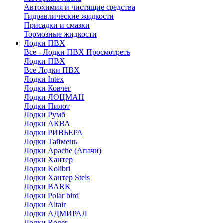
Автохимия и чистящие средства
Гидравлические жидкости
Присадки и смазки
Тормозные жидкости
Лодки ПВХ
Все - Лодки ПВХ
Просмотреть
Лодки ПВХ
Все Лодки ПВХ
Лодки Intex
Лодки Ковчег
Лодки ЛОЦМАН
Лодки Пилот
Лодки Румб
Лодки АКВА
Лодки РИВЬЕРА
Лодки Таймень
Лодки Apache (Апачи)
Лодки Хантер
Лодки Kolibri
Лодки Хантер Stels
Лодки BARK
Лодки Polar bird
Лодки Altair
Лодки АДМИРАЛ
Лодки Roger