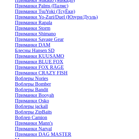
Приманки Mikado (Микадо)
Приманки Palms (Палмс)
Приманки TsuYoki (ТсуЁки)
Приманки Yo-Zuri/Duel (Юзури/Дуэль)
Приманки Rapala
Приманки Storm
Приманки Shimano
Приманки Savage Gear
Приманки DAM
Блесны Hansen SD
Приманки KUUSAMO
Приманки BLUE FOX
Приманки FOX RAGE
Приманки CRAZY FISH
Воблеры Nories
Воблеры Bomber
Воблеры Bandit
Приманки Booyah
Приманки Osko
Воблеры jackall
Воблеры ZipBaits
Воблер Camion
Приманки Mann's
Приманки Narval
Приманки DAG MASTER