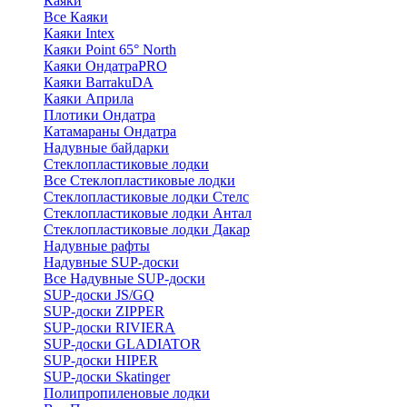
Каяки
Все Каяки
Каяки Intex
Каяки Point 65° North
Каяки ОндатраPRO
Каяки BarrakuDA
Каяки Априла
Плотики Ондатра
Катамараны Ондатра
Надувные байдарки
Стеклопластиковые лодки
Все Стеклопластиковые лодки
Стеклопластиковые лодки Стелс
Стеклопластиковые лодки Антал
Стеклопластиковые лодки Дакар
Надувные рафты
Надувные SUP-доски
Все Надувные SUP-доски
SUP-доски JS/GQ
SUP-доски ZIPPER
SUP-доски RIVIERA
SUP-доски GLADIATOR
SUP-доски HIPER
SUP-доски Skatinger
Полипропиленовые лодки