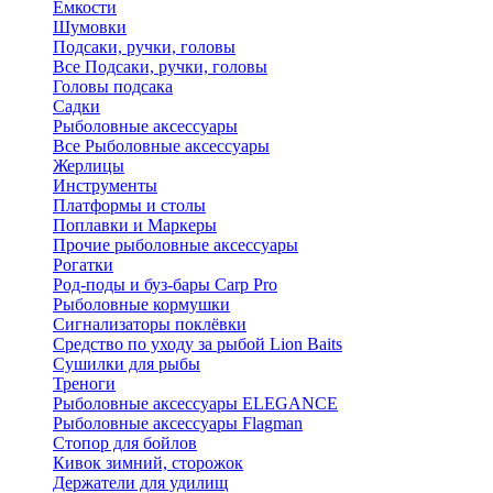
Ёмкости
Шумовки
Подсаки, ручки, головы
Все Подсаки, ручки, головы
Головы подсака
Садки
Рыболовные аксессуары
Все Рыболовные аксессуары
Жерлицы
Инструменты
Платформы и столы
Поплавки и Маркеры
Прочие рыболовные аксессуары
Рогатки
Род-поды и буз-бары Carp Pro
Рыболовные кормушки
Сигнализаторы поклёвки
Средство по уходу за рыбой Lion Baits
Сушилки для рыбы
Треноги
Рыболовные аксессуары ELEGANCE
Рыболовные аксессуары Flagman
Стопор для бойлов
Кивок зимний, сторожок
Держатели для удилищ