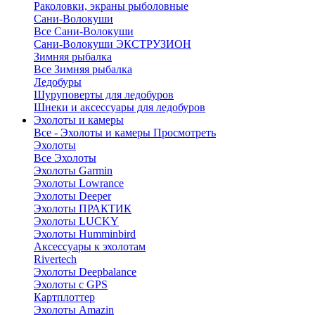
Раколовки, экраны рыболовные
Сани-Волокуши
Все Сани-Волокуши
Сани-Волокуши ЭКСТРУЗИОН
Зимняя рыбалка
Все Зимняя рыбалка
Ледобуры
Шуруповерты для ледобуров
Шнеки и аксессуары для ледобуров
Эхолоты и камеры
Все - Эхолоты и камеры
Просмотреть
Эхолоты
Все Эхолоты
Эхолоты Garmin
Эхолоты Lowrance
Эхолоты Deeper
Эхолоты ПРАКТИК
Эхолоты LUCKY
Эхолоты Humminbird
Аксессуары к эхолотам
Rivertech
Эхолоты Deepbalance
Эхолоты с GPS
Картплоттер
Эхолоты Amazin