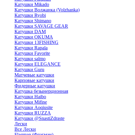
Катушки Mikado
Катушки Волжанка (Volzhanka)
Катушки Ryobi
Катушки Shimano
Катушки SAVAGE GEAR
Катушки DAM
Катушки OKUMA
Катушки 13FISHING
Катушки Rapala
Катушки Favorite
Катушки salmo
Катушки ELEGANCE
Катушки Guru
Матчевые катушки
Карповые катушки
Фидерные катушки
Катушка безынерционная
Катушки Haibo
Катушки Mifine
Катушки Aoqiusite
Катушки RUZZA
Катушки @SnastiZdraste
Лески
Все Лески
Flagman (Флагман)