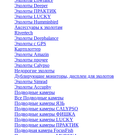
Эхолоты Lowrance
Эхолоты Deeper
Эхолоты ПРАКТИК
Эхолоты LUCKY
Эхолоты Humminbird
Аксессуары к эхолотам
Rivertech
Эхолоты Deepbalance
Эхолоты с GPS
Картплоттер
Эхолоты Amazin
Эхолоты прочее
Эхолоты Calypso
Недорогие эхолоты
Дублирующие мониторы, дисплеи для эхолотов
Эхолоты Simrad
Эхолоты Accuphy
Подводные камеры
Все Подводные камеры
Подводные камеры ЯЗЬ
Подводные камеры CALYPSO
Подводные камеры ФИШКА
Подводные камеры LUCKY
Подводные камеры ПРАКТИК
Подводная камера FocusFish