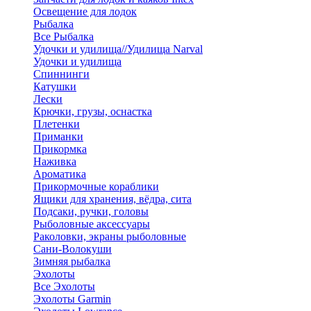
Освещение для лодок
Рыбалка
Все Рыбалка
Удочки и удилища//Удилища Narval
Удочки и удилища
Спиннинги
Катушки
Лески
Крючки, грузы, оснастка
Плетенки
Приманки
Прикормка
Наживка
Ароматика
Прикормочные кораблики
Ящики для хранения, вёдра, сита
Подсаки, ручки, головы
Рыболовные аксессуары
Раколовки, экраны рыболовные
Сани-Волокуши
Зимняя рыбалка
Эхолоты
Все Эхолоты
Эхолоты Garmin