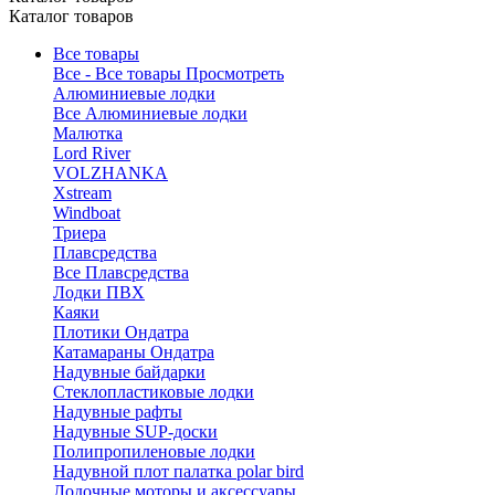
Каталог товаров
Все товары
Все - Все товары
Просмотреть
Алюминиевые лодки
Все Алюминиевые лодки
Малютка
Lord River
VOLZHANKA
Xstream
Windboat
Триера
Плавсредства
Все Плавсредства
Лодки ПВХ
Каяки
Плотики Ондатра
Катамараны Ондатра
Надувные байдарки
Стеклопластиковые лодки
Надувные рафты
Надувные SUP-доски
Полипропиленовые лодки
Надувной плот палатка polar bird
Лодочные моторы и аксессуары