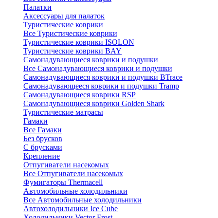
Палатки
Аксессуары для палаток
Туристические коврики
Все Туристические коврики
Туристические коврики ISOLON
Туристические коврики BAY
Самонадувающиеся коврики и подушки
Все Самонадувающиеся коврики и подушки
Самонадувающиеся коврики и подушки BTrace
Самонадувающееся коврики и подушки Tramp
Самонадувающиеся коврики RSP
Самонадувающиеся коврики Golden Shark
Туристические матрасы
Гамаки
Все Гамаки
Без брусков
С брусками
Крепление
Отпугиватели насекомых
Все Отпугиватели насекомых
Фумигаторы Thermacell
Автомобильные холодильники
Все Автомобильные холодильники
Автохолодильники Ice Cube
Холодильники Vector Frost