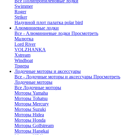
Все Полипропиленовые лодки
Swimmer
Roger
Striker
Надувной плот палатка polar bird
Алюминиевые лодки
Все - Алюминиевые лодки
Просмотреть
Малютка
Lord River
VOLZHANKA
Xstream
Windboat
Триера
Лодочные моторы и аксессуары
Все - Лодочные моторы и аксессуары
Просмотреть
Лодочные моторы
Все Лодочные моторы
Моторы Yamaha
Моторы Tohatsu
Моторы Mercury
Моторы Suzuki
Моторы Hidea
Моторы Honda
Моторы Golfstream
Моторы Hangkai