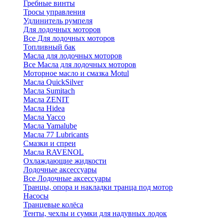
Гребные винты
Тросы управления
Удлинитель румпеля
Для лодочных моторов
Все Для лодочных моторов
Топливный бак
Масла для лодочных моторов
Все Масла для лодочных моторов
Моторное масло и смазка Motul
Масла QuickSilver
Масла Sumitach
Масла ZENIT
Масла Hidea
Масла Yacco
Масла Yamalube
Масла 77 Lubricants
Смазки и спреи
Масла RAVENOL
Охлаждающие жидкости
Лодочные аксессуары
Все Лодочные аксессуары
Транцы, опора и накладки транца под мотор
Насосы
Транцевые колёса
Тенты, чехлы и сумки для надувных лодок