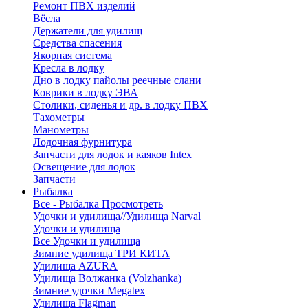
Ремонт ПВХ изделий
Вёсла
Держатели для удилищ
Средства спасения
Якорная система
Кресла в лодку
Дно в лодку пайолы реечные слани
Коврики в лодку ЭВА
Столики, сиденья и др. в лодку ПВХ
Тахометры
Манометры
Лодочная фурнитура
Запчасти для лодок и каяков Intex
Освещение для лодок
Запчасти
Рыбалка
Все - Рыбалка
Просмотреть
Удочки и удилища//Удилища Narval
Удочки и удилища
Все Удочки и удилища
Зимние удилища ТРИ КИТА
Удилища AZURA
Удилища Волжанка (Volzhanka)
Зимние удочки Megatex
Удилища Flagman