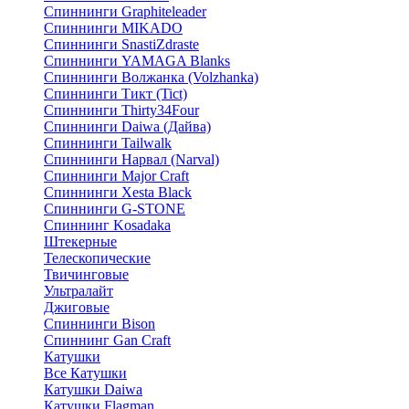
Спиннинги Graphiteleader
Спиннинги MIKADO
Спиннинги SnastiZdraste
Спиннинги YAMAGA Blanks
Спиннинги Волжанка (Volzhanka)
Спиннинги Тикт (Tict)
Спиннинги Thirty34Four
Спиннинги Daiwa (Дайва)
Спиннинги Tailwalk
Спиннинги Нарвал (Narval)
Спиннинги Major Craft
Спиннинги Xesta Black
Спиннинги G-STONE
Спиннинг Kosadaka
Штекерные
Телескопические
Твичинговые
Ультралайт
Джиговые
Спиннинги Bison
Спиннинг Gan Craft
Катушки
Все Катушки
Катушки Daiwa
Катушки Flagman