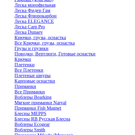
Леска монофильная
Леска Фидер Гам
Леска Флюрокарбон
Леска ELEGANCE
Леска Carp Pro
Леска Dunaev
Крючки, грузы, оснастка
Все Крючки, грузы, оснастка
Грузы и грузики
Поводки, Вертлюги, Готовые оснастки
Крючки
Плетенки
Все Плетенки
Плетеные шнуры
Карповые оснастки
Приманки
Все Приманки
Воблеры Bearking
Мягкие приманки Narval
Приманки Fish Magnet
Блесны MEPPS
Блесны RB Русская Блесна
Воблеры Ecogear
Воблеры Smith