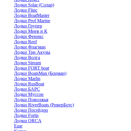
Лодки Solar (Солар)
Лодки Flinc
Лодки BoatMaster
Лодки Prof Marine
Лодки Групер
Лодки Мнев и К
Лодки Феникс
Лодки Reef
Лодки Флагман
Лодки Три Акулы
Лодки Волга
Лодки Stream
Лодки FORT boat
Лодки BoatsMan (Боцман)
Лодки Marlin
Лодки RusBoat
Лодки БАРС
Лодки Муссон
Лодки Поволжья
Лодки RiverBoats (РиверБотс)
Лодки Посейдон
Лодки Fortis
Лодки ORCA
Еще