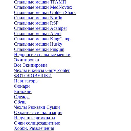
Спальные мешки ТРАМП
Cпальные мешки MedNovtex
Спальные мешки Golden Shark
Спальные мешки Norfin
Спальные мешки RSP
Спальные мешки Acamper
Спальные мешки Atemi
Спальные мешки KingCamp
Спальные мешки Husky
Спальные мешки Pinguin
Недорогие спальные мешки
Экипировка
Все Экипировка
Чехлы и кейсы Garry Zonter
ФОТОЛОВУШКИ
Навигаторы
Фонари
Бинокли
Одежда
Обувь
Чехлы Рюкзаки Сумки
Охранная сигнализация
Надувные домкраты
Очки солнцезащитные
Хобби. Развлечения