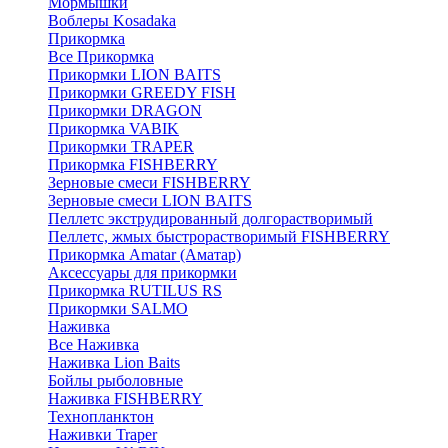
Мормышки
Воблеры Kosadaka
Прикормка
Все Прикормка
Прикормки LION BAITS
Прикормки GREEDY FISH
Прикормки DRAGON
Прикормка VABIK
Прикормки TRAPER
Прикормка FISHBERRY
Зерновые смеси FISHBERRY
Зерновые смеси LION BAITS
Пеллетс экструдированный долгорастворимый
Пеллетс, жмых быстрорастворимый FISHBERRY
Прикормка Amatar (Аматар)
Аксессуары для прикормки
Прикормка RUTILUS RS
Прикормки SALMO
Наживка
Все Наживка
Наживка Lion Baits
Бойлы рыболовные
Наживка FISHBERRY
Технопланктон
Наживки Traper