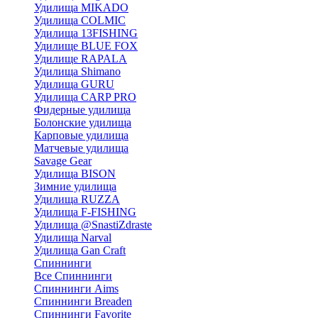
Удилища MIKADO
Удилища COLMIC
Удилища 13FISHING
Удилище BLUE FOX
Удилище RAPALA
Удилища Shimano
Удилища GURU
Удилища CARP PRO
Фидерные удилища
Болонские удилища
Карповые удилища
Матчевые удилища
Savage Gear
Удилища BISON
Зимние удилища
Удилища RUZZA
Удилища F-FISHING
Удилища @SnastiZdraste
Удилища Narval
Удилища Gan Craft
Спиннинги
Все Спиннинги
Спиннинги Aims
Спиннинги Breaden
Спиннинги Favorite