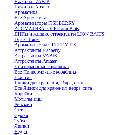
Наживки VABIK
Наживки Amatar
Ароматика
Все Ароматика
Ароматизаторы FISHBERRY
АРОМАТИЗАТОРЫ Lion Baits
ДИПы и жидкие аттрактанты LION BAITS
Dip-ы Traper
Ароматизаторы GREEDY FISH
Аттрактанты Fishberry
Аттрактанты VABIK
Аттрактанты Amatar
Прикормочные кораблики
Все Прикормочные кораблики
Boatman
Ящики для хранения, вёдра, сита
Все Ящики для хранения, вёдра, сита
Коробки
Мотыльницы
Рюкзаки
Сита
Сумки
Тубусы
Ящики
Вёдра