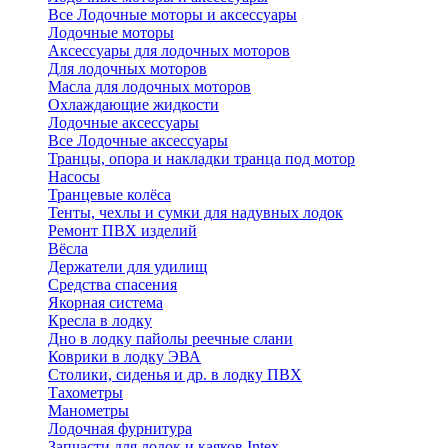
Все Лодочные моторы и аксессуары
Лодочные моторы
Аксессуары для лодочных моторов
Для лодочных моторов
Масла для лодочных моторов
Охлаждающие жидкости
Лодочные аксессуары
Все Лодочные аксессуары
Транцы, опора и накладки транца под мотор
Насосы
Транцевые колёса
Тенты, чехлы и сумки для надувных лодок
Ремонт ПВХ изделий
Вёсла
Держатели для удилищ
Средства спасения
Якорная система
Кресла в лодку
Дно в лодку пайолы реечные слани
Коврики в лодку ЭВА
Столики, сиденья и др. в лодку ПВХ
Тахометры
Манометры
Лодочная фурнитура
Запчасти для лодок и каяков Intex