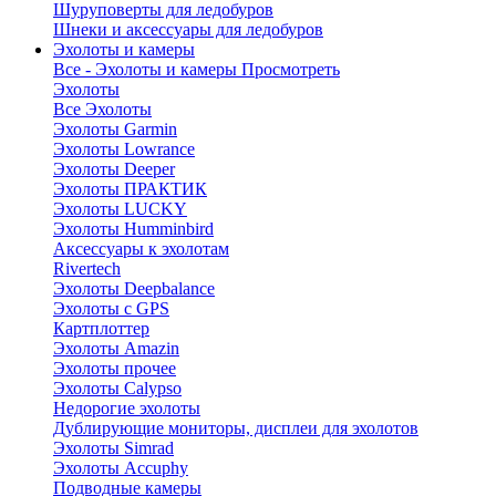
Шуруповерты для ледобуров
Шнеки и аксессуары для ледобуров
Эхолоты и камеры
Все - Эхолоты и камеры
Просмотреть
Эхолоты
Все Эхолоты
Эхолоты Garmin
Эхолоты Lowrance
Эхолоты Deeper
Эхолоты ПРАКТИК
Эхолоты LUCKY
Эхолоты Humminbird
Аксессуары к эхолотам
Rivertech
Эхолоты Deepbalance
Эхолоты с GPS
Картплоттер
Эхолоты Amazin
Эхолоты прочее
Эхолоты Calypso
Недорогие эхолоты
Дублирующие мониторы, дисплеи для эхолотов
Эхолоты Simrad
Эхолоты Accuphy
Подводные камеры