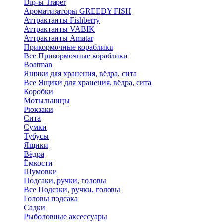
Dip-ы Traper
Ароматизаторы GREEDY FISH
Аттрактанты Fishberry
Аттрактанты VABIK
Аттрактанты Amatar
Прикормочные кораблики
Все Прикормочные кораблики
Boatman
Ящики для хранения, вёдра, сита
Все Ящики для хранения, вёдра, сита
Коробки
Мотыльницы
Рюкзаки
Сита
Сумки
Тубусы
Ящики
Вёдра
Ёмкости
Шумовки
Подсаки, ручки, головы
Все Подсаки, ручки, головы
Головы подсака
Садки
Рыболовные аксессуары