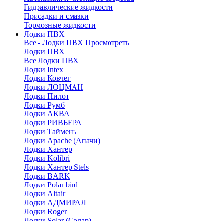
Гидравлические жидкости
Присадки и смазки
Тормозные жидкости
Лодки ПВХ
Все - Лодки ПВХ
Просмотреть
Лодки ПВХ
Все Лодки ПВХ
Лодки Intex
Лодки Ковчег
Лодки ЛОЦМАН
Лодки Пилот
Лодки Румб
Лодки АКВА
Лодки РИВЬЕРА
Лодки Таймень
Лодки Apache (Апачи)
Лодки Хантер
Лодки Kolibri
Лодки Хантер Stels
Лодки BARK
Лодки Polar bird
Лодки Altair
Лодки АДМИРАЛ
Лодки Roger
Лодки Solar (Солар)