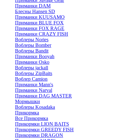
Приманки Savage Gear
Приманки DAM
Блесны Hansen SD
Приманки KUUSAMO
Приманки BLUE FOX
Приманки FOX RAGE
Приманки CRAZY FISH
Воблеры Nories
Воблеры Bomber
Воблеры Bandit
Приманки Booyah
Приманки Osko
Воблеры jackall
Воблеры ZipBaits
Воблер Camion
Приманки Mann's
Приманки Narval
Приманки DAG MASTER
Мормышки
Воблеры Kosadaka
Прикормка
Все Прикормка
Прикормки LION BAITS
Прикормки GREEDY FISH
Прикормки DRAGON