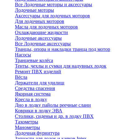
Все Лодочные моторы и аксессуары
Лодочные моторы
Аксессуары для лодочных моторов
Для лодочных моторов
Масла для лодочных моторов
Охлаждающие жидкости
Лодочные аксессуары
Все Лодочные аксессуары
Транцы, опора и накладки транца под мотор
Насосы
Транцевые колёса
Тенты, чехлы и сумки для надувных лодок
Ремонт ПВХ изделий
Вёсла
Держатели для удилищ
Средства спасения
Якорная система
Кресла в лодку
Дно в лодку пайолы реечные слани
Коврики в лодку ЭВА
Столики, сиденья и др. в лодку ПВХ
Тахометры
Манометры
Лодочная фурнитура
Запчасти для лодок и каяков Intex