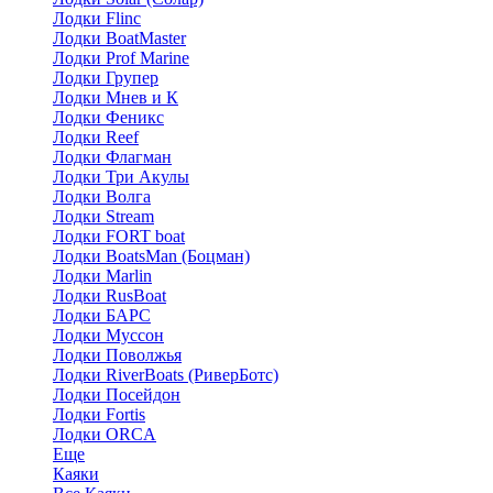
Лодки Flinc
Лодки BoatMaster
Лодки Prof Marine
Лодки Групер
Лодки Мнев и К
Лодки Феникс
Лодки Reef
Лодки Флагман
Лодки Три Акулы
Лодки Волга
Лодки Stream
Лодки FORT boat
Лодки BoatsMan (Боцман)
Лодки Marlin
Лодки RusBoat
Лодки БАРС
Лодки Муссон
Лодки Поволжья
Лодки RiverBoats (РиверБотс)
Лодки Посейдон
Лодки Fortis
Лодки ORCA
Еще
Каяки