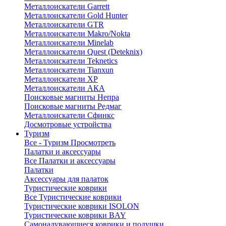
Металлоискатели Garrett
Металлоискатели Gold Hunter
Металлоискатели GTR
Металлоискатели Makro/Nokta
Металлоискатели Minelab
Металлоискатели Quest (Deteknix)
Металлоискатели Teknetics
Металлоискатели Tianxun
Металлоискатели XP
Металлоискатели АКА
Поисковые магниты Непра
Поисковые магниты Редмаг
Металлоискатели Сфинкс
Досмотровые устройства
Туризм
Все - Туризм
Просмотреть
Палатки и аксессуары
Все Палатки и аксессуары
Палатки
Аксессуары для палаток
Туристические коврики
Все Туристические коврики
Туристические коврики ISOLON
Туристические коврики BAY
Самонадувающиеся коврики и подушки