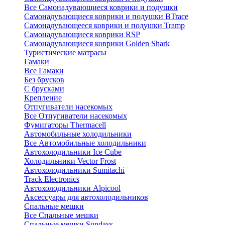
Все Самонадувающиеся коврики и подушки
Самонадувающиеся коврики и подушки BTrace
Самонадувающееся коврики и подушки Tramp
Самонадувающиеся коврики RSP
Самонадувающиеся коврики Golden Shark
Туристические матрасы
Гамаки
Все Гамаки
Без брусков
С брусками
Крепление
Отпугиватели насекомых
Все Отпугиватели насекомых
Фумигаторы Thermacell
Автомобильные холодильники
Все Автомобильные холодильники
Автохолодильники Ice Cube
Холодильники Vector Frost
Автохолодильники Sumitachi
Track Electronics
Автохолодильники Alpicool
Аксессуары для автохолодильников
Спальные мешки
Все Спальные мешки
Спальные мешки Sundays