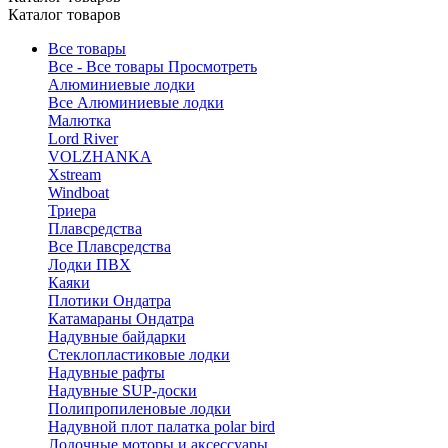
Каталог товаров
Все товары
Все - Все товары
Просмотреть
Алюминиевые лодки
Все Алюминиевые лодки
Малютка
Lord River
VOLZHANKA
Xstream
Windboat
Триера
Плавсредства
Все Плавсредства
Лодки ПВХ
Каяки
Плотики Ондатра
Катамараны Ондатра
Надувные байдарки
Стеклопластиковые лодки
Надувные рафты
Надувные SUP-доски
Полипропиленовые лодки
Надувной плот палатка polar bird
Лодочные моторы и аксессуары