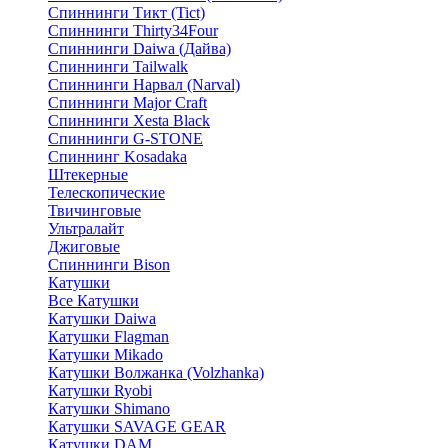
Спиннинги Тикт (Tict)
Спиннинги Thirty34Four
Спиннинги Daiwa (Дайва)
Спиннинги Tailwalk
Спиннинги Нарвал (Narval)
Спиннинги Major Craft
Спиннинги Xesta Black
Спиннинги G-STONE
Спиннинг Kosadaka
Штекерные
Телескопические
Твичинговые
Ультралайт
Джиговые
Спиннинги Bison
Катушки
Все Катушки
Катушки Daiwa
Катушки Flagman
Катушки Mikado
Катушки Волжанка (Volzhanka)
Катушки Ryobi
Катушки Shimano
Катушки SAVAGE GEAR
Катушки DAM