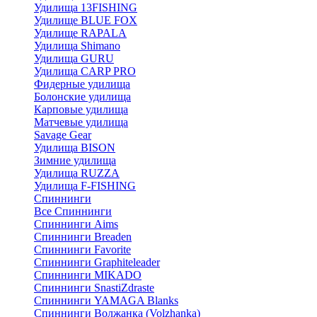
Удилища 13FISHING
Удилище BLUE FOX
Удилище RAPALA
Удилища Shimano
Удилища GURU
Удилища CARP PRO
Фидерные удилища
Болонские удилища
Карповые удилища
Матчевые удилища
Savage Gear
Удилища BISON
Зимние удилища
Удилища RUZZA
Удилища F-FISHING
Спиннинги
Все Спиннинги
Спиннинги Aims
Спиннинги Breaden
Спиннинги Favorite
Спиннинги Graphiteleader
Спиннинги MIKADO
Спиннинги SnastiZdraste
Спиннинги YAMAGA Blanks
Спиннинги Волжанка (Volzhanka)