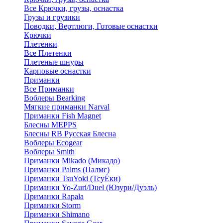
Все Крючки, грузы, оснастка
Грузы и грузики
Поводки, Вертлюги, Готовые оснастки
Крючки
Плетенки
Все Плетенки
Плетеные шнуры
Карповые оснастки
Приманки
Все Приманки
Воблеры Bearking
Мягкие приманки Narval
Приманки Fish Magnet
Блесны MEPPS
Блесны RB Русская Блесна
Воблеры Ecogear
Воблеры Smith
Приманки Mikado (Микадо)
Приманки Palms (Палмс)
Приманки TsuYoki (ТсуЁки)
Приманки Yo-Zuri/Duel (Юзури/Дуэль)
Приманки Rapala
Приманки Storm
Приманки Shimano