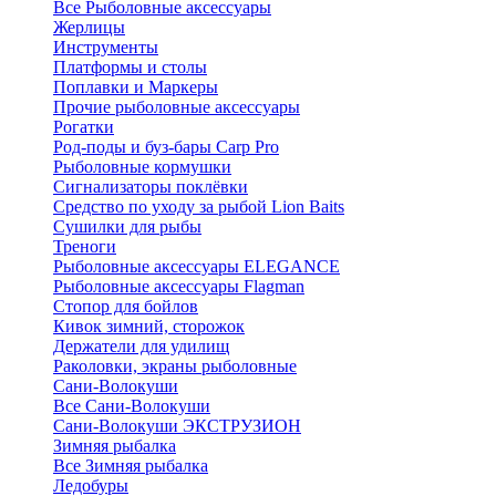
Все Рыболовные аксессуары
Жерлицы
Инструменты
Платформы и столы
Поплавки и Маркеры
Прочие рыболовные аксессуары
Рогатки
Род-поды и буз-бары Carp Pro
Рыболовные кормушки
Сигнализаторы поклёвки
Средство по уходу за рыбой Lion Baits
Сушилки для рыбы
Треноги
Рыболовные аксессуары ELEGANCE
Рыболовные аксессуары Flagman
Стопор для бойлов
Кивок зимний, сторожок
Держатели для удилищ
Раколовки, экраны рыболовные
Сани-Волокуши
Все Сани-Волокуши
Сани-Волокуши ЭКСТРУЗИОН
Зимняя рыбалка
Все Зимняя рыбалка
Ледобуры