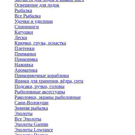
Освещение для лодок
Рыбалка
Все Рыбалка
Удочки и удилища
Спиннинги
Катушки
Лески
Крючки, грузы, оснастка
Плетенки
Приманки
Прикормка
Наживка
Ароматика
Прикормочные кораблики
Ящики для хранения, вёдра, сита
Подсаки, ручки, головы
Рыболовные аксессуары
Раколовки, экраны рыболовные
Сани-Волокуши
Зимняя рыбалка
Эхолоты
Все Эхолоты
Эхолоты Garmin
Эхолоты Lowrance