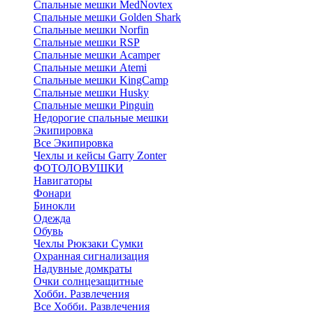
Cпальные мешки MedNovtex
Спальные мешки Golden Shark
Спальные мешки Norfin
Спальные мешки RSP
Спальные мешки Acamper
Спальные мешки Atemi
Спальные мешки KingCamp
Спальные мешки Husky
Спальные мешки Pinguin
Недорогие спальные мешки
Экипировка
Все Экипировка
Чехлы и кейсы Garry Zonter
ФОТОЛОВУШКИ
Навигаторы
Фонари
Бинокли
Одежда
Обувь
Чехлы Рюкзаки Сумки
Охранная сигнализация
Надувные домкраты
Очки солнцезащитные
Хобби. Развлечения
Все Хобби. Развлечения