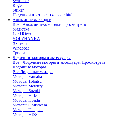
Swimmer
Roger
Striker
Надувной плот палатка polar bird
Алюминиевые лодки
Все - Алюминиевые лодки
Просмотреть
Малютка
Lord River
VOLZHANKA
Xstream
Windboat
Триера
Лодочные моторы и аксессуары
Все - Лодочные моторы и аксессуары
Просмотреть
Лодочные моторы
Все Лодочные моторы
Моторы Yamaha
Моторы Tohatsu
Моторы Mercury
Моторы Suzuki
Моторы Hidea
Моторы Honda
Моторы Golfstream
Моторы Hangkai
Моторы HDX