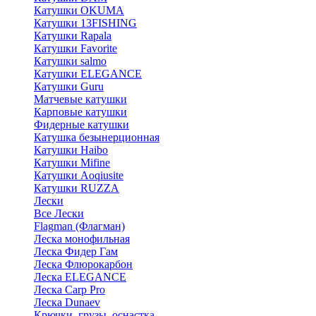
Катушки OKUMA
Катушки 13FISHING
Катушки Rapala
Катушки Favorite
Катушки salmo
Катушки ELEGANCE
Катушки Guru
Матчевые катушки
Карповые катушки
Фидерные катушки
Катушка безынерционная
Катушки Haibo
Катушки Mifine
Катушки Aoqiusite
Катушки RUZZA
Лески
Все Лески
Flagman (Флагман)
Леска монофильная
Леска Фидер Гам
Леска Флюрокарбон
Леска ELEGANCE
Леска Carp Pro
Леска Dunaev
Крючки, грузы, оснастка