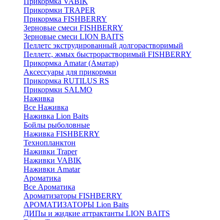
Прикормка VABIK
Прикормки TRAPER
Прикормка FISHBERRY
Зерновые смеси FISHBERRY
Зерновые смеси LION BAITS
Пеллетс экструдированный долгорастворимый
Пеллетс, жмых быстрорастворимый FISHBERRY
Прикормка Amatar (Аматар)
Аксессуары для прикормки
Прикормка RUTILUS RS
Прикормки SALMO
Наживка
Все Наживка
Наживка Lion Baits
Бойлы рыболовные
Наживка FISHBERRY
Технопланктон
Наживки Traper
Наживки VABIK
Наживки Amatar
Ароматика
Все Ароматика
Ароматизаторы FISHBERRY
АРОМАТИЗАТОРЫ Lion Baits
ДИПы и жидкие аттрактанты LION BAITS