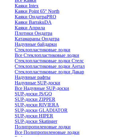
Все Каяки
Каяки Intex
Каяки Point 65° North
Каяки ОндатраPRO
Каяки BarrakuDA
Каяки Априла
Плотики Ондатра
Катамараны Ондатра
Надувные байдарки
Стеклопластиковые лодки
Все Стеклопластиковые лодки
Стеклопластиковые лодки Стелс
Стеклопластиковые лодки Антал
Стеклопластиковые лодки Дакар
Надувные рафты
Надувные SUP-доски
Все Надувные SUP-доски
SUP-доски JS/GQ
SUP-доски ZIPPER
SUP-доски RIVIERA
SUP-доски GLADIATOR
SUP-доски HIPER
SUP-доски Skatinger
Полипропиленовые лодки
Все Полипропиленовые лодки