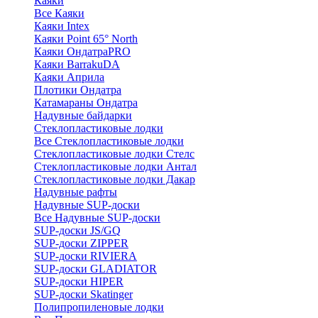
Каяки
Все Каяки
Каяки Intex
Каяки Point 65° North
Каяки ОндатраPRO
Каяки BarrakuDA
Каяки Априла
Плотики Ондатра
Катамараны Ондатра
Надувные байдарки
Стеклопластиковые лодки
Все Стеклопластиковые лодки
Стеклопластиковые лодки Стелс
Стеклопластиковые лодки Антал
Стеклопластиковые лодки Дакар
Надувные рафты
Надувные SUP-доски
Все Надувные SUP-доски
SUP-доски JS/GQ
SUP-доски ZIPPER
SUP-доски RIVIERA
SUP-доски GLADIATOR
SUP-доски HIPER
SUP-доски Skatinger
Полипропиленовые лодки