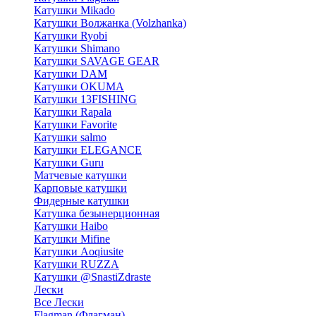
Катушки Mikado
Катушки Волжанка (Volzhanka)
Катушки Ryobi
Катушки Shimano
Катушки SAVAGE GEAR
Катушки DAM
Катушки OKUMA
Катушки 13FISHING
Катушки Rapala
Катушки Favorite
Катушки salmo
Катушки ELEGANCE
Катушки Guru
Матчевые катушки
Карповые катушки
Фидерные катушки
Катушка безынерционная
Катушки Haibo
Катушки Mifine
Катушки Aoqiusite
Катушки RUZZA
Катушки @SnastiZdraste
Лески
Все Лески
Flagman (Флагман)