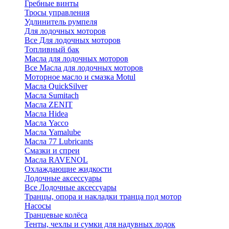
Гребные винты
Тросы управления
Удлинитель румпеля
Для лодочных моторов
Все Для лодочных моторов
Топливный бак
Масла для лодочных моторов
Все Масла для лодочных моторов
Моторное масло и смазка Motul
Масла QuickSilver
Масла Sumitach
Масла ZENIT
Масла Hidea
Масла Yacco
Масла Yamalube
Масла 77 Lubricants
Смазки и спреи
Масла RAVENOL
Охлаждающие жидкости
Лодочные аксессуары
Все Лодочные аксессуары
Транцы, опора и накладки транца под мотор
Насосы
Транцевые колёса
Тенты, чехлы и сумки для надувных лодок