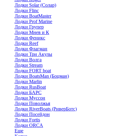
Лодки Solar (Солар)
Лодки Flinc
Лодки BoatMaster
Лодки Prof Marine
Лодки Групер
Лодки Мнев и К
Лодки Феникс
Лодки Reef
Лодки Флагман
Лодки Три Акулы
Лодки Волга
Лодки Stream
Лодки FORT boat
Лодки BoatsMan (Боцман)
Лодки Marlin
Лодки RusBoat
Лодки БАРС
Лодки Муссон
Лодки Поволжья
Лодки RiverBoats (РиверБотс)
Лодки Посейдон
Лодки Fortis
Лодки ORCA
Еще