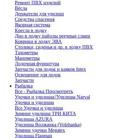
Ремонт ПВХ изделий
Вёсла
Держатели для удилищ
Средства спасения
Якорная система
Кресла в лодку
Дно в лодку пайолы реечные слани
Коврики в лодку ЭВА
Столики, сиденья и др. в лодку ПВХ
Тахометры
Манометры
Лодочная фурнитура
Запчасти для лодок и каяков Intex
Освещение для лодок
Запчасти
Рыбалка
Все - Рыбалка
Просмотреть
Удочки и удилища//Удилища Narval
Удочки и удилища
Все Удочки и удилища
Зимние удилища ТРИ КИТА
Удилища AZURA
Удилища Волжанка (Volzhanka)
Зимние удочки Megatex
Удилища Flagman