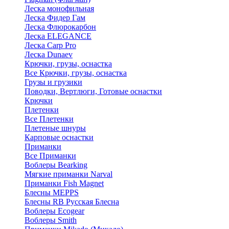
Леска монофильная
Леска Фидер Гам
Леска Флюрокарбон
Леска ELEGANCE
Леска Carp Pro
Леска Dunaev
Крючки, грузы, оснастка
Все Крючки, грузы, оснастка
Грузы и грузики
Поводки, Вертлюги, Готовые оснастки
Крючки
Плетенки
Все Плетенки
Плетеные шнуры
Карповые оснастки
Приманки
Все Приманки
Воблеры Bearking
Мягкие приманки Narval
Приманки Fish Magnet
Блесны MEPPS
Блесны RB Русская Блесна
Воблеры Ecogear
Воблеры Smith