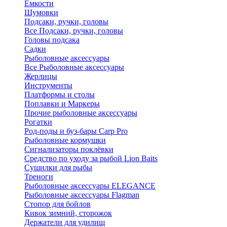
Ёмкости
Шумовки
Подсаки, ручки, головы
Все Подсаки, ручки, головы
Головы подсака
Садки
Рыболовные аксессуары
Все Рыболовные аксессуары
Жерлицы
Инструменты
Платформы и столы
Поплавки и Маркеры
Прочие рыболовные аксессуары
Рогатки
Род-поды и буз-бары Carp Pro
Рыболовные кормушки
Сигнализаторы поклёвки
Средство по уходу за рыбой Lion Baits
Сушилки для рыбы
Треноги
Рыболовные аксессуары ELEGANCE
Рыболовные аксессуары Flagman
Стопор для бойлов
Кивок зимний, сторожок
Держатели для удилищ