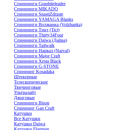
Спиннинги Graphiteleader
Спиннинги MIKADO
Спиннинги SnastiZdraste
Спиннинги YAMAGA Blanks
Спиннинги Волжанка (Volzhanka)
Спиннинги Тикт (Tict)
Спиннинги Thirty34Four
Спиннинги Daiwa (Дайва)
Спиннинги Tailwalk
Спиннинги Нарвал (Narval)
Спиннинги Major Craft
Спиннинги Xesta Black
Спиннинги G-STONE
Спиннинг Kosadaka
Штекерные
Телескопические
Твичинговые
Ультралайт
Джиговые
Спиннинги Bison
Спиннинг Gan Craft
Катушки
Все Катушки
Катушки Daiwa
Катушки Flagman