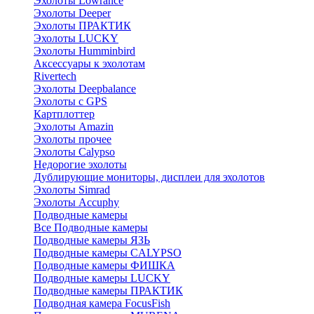
Эхолоты Lowrance
Эхолоты Deeper
Эхолоты ПРАКТИК
Эхолоты LUCKY
Эхолоты Humminbird
Аксессуары к эхолотам
Rivertech
Эхолоты Deepbalance
Эхолоты с GPS
Картплоттер
Эхолоты Amazin
Эхолоты прочее
Эхолоты Calypso
Недорогие эхолоты
Дублирующие мониторы, дисплеи для эхолотов
Эхолоты Simrad
Эхолоты Accuphy
Подводные камеры
Все Подводные камеры
Подводные камеры ЯЗЬ
Подводные камеры CALYPSO
Подводные камеры ФИШКА
Подводные камеры LUCKY
Подводные камеры ПРАКТИК
Подводная камера FocusFish