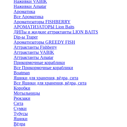
Наживки VABIK
Наживки Amatar
Ароматика
Все Ароматика
Ароматизаторы FISHBERRY
АРОМАТИЗАТОРЫ Lion Baits
ДИПы и жидкие аттрактанты LION BAITS
Dip-ы Traper
Ароматизаторы GREEDY FISH
Аттрактанты Fishberry
Аттрактанты VABIK
Аттрактанты Amatar
Прикормочные кораблики
Все Прикормочные кораблики
Boatman
Ящики для хранения, вёдра, сита
Все Ящики для хранения, вёдра, сита
Коробки
Мотыльницы
Рюкзаки
Сита
Сумки
Тубусы
Ящики
Вёдра