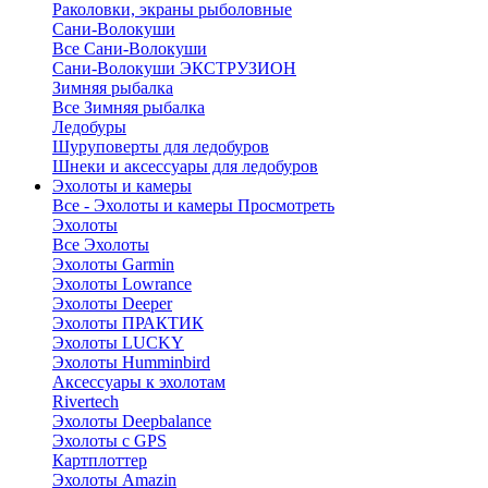
Раколовки, экраны рыболовные
Сани-Волокуши
Все Сани-Волокуши
Сани-Волокуши ЭКСТРУЗИОН
Зимняя рыбалка
Все Зимняя рыбалка
Ледобуры
Шуруповерты для ледобуров
Шнеки и аксессуары для ледобуров
Эхолоты и камеры
Все - Эхолоты и камеры
Просмотреть
Эхолоты
Все Эхолоты
Эхолоты Garmin
Эхолоты Lowrance
Эхолоты Deeper
Эхолоты ПРАКТИК
Эхолоты LUCKY
Эхолоты Humminbird
Аксессуары к эхолотам
Rivertech
Эхолоты Deepbalance
Эхолоты с GPS
Картплоттер
Эхолоты Amazin