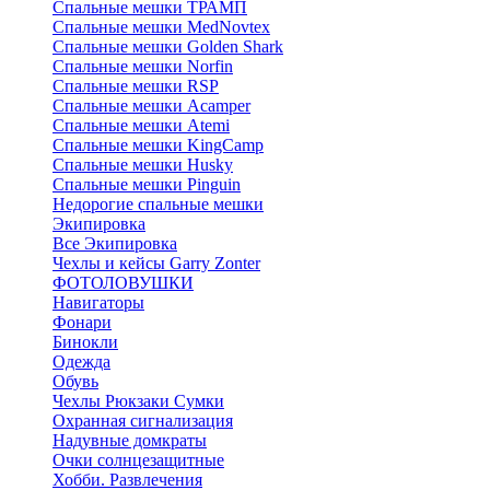
Спальные мешки ТРАМП
Cпальные мешки MedNovtex
Спальные мешки Golden Shark
Спальные мешки Norfin
Спальные мешки RSP
Спальные мешки Acamper
Спальные мешки Atemi
Спальные мешки KingCamp
Спальные мешки Husky
Спальные мешки Pinguin
Недорогие спальные мешки
Экипировка
Все Экипировка
Чехлы и кейсы Garry Zonter
ФОТОЛОВУШКИ
Навигаторы
Фонари
Бинокли
Одежда
Обувь
Чехлы Рюкзаки Сумки
Охранная сигнализация
Надувные домкраты
Очки солнцезащитные
Хобби. Развлечения