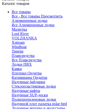
Каталог товаров
Все товары
Все - Все товары
Просмотреть
Алюминиевые лодки
Все Алюминиевые лодки
Малютка
Lord River
VOLZHANKA
Xstream
Windboat
Триера
Плавсредства
Все Плавсредства
Лодки ПВХ
Каяки
Плотики Ондатра
Катамараны Ондатра
Надувные байдарки
Стеклопластиковые лодки
Надувные рафты
Надувные SUP-доски
Полипропиленовые лодки
Надувной плот палатка polar bird
Лодочные моторы и аксессуары