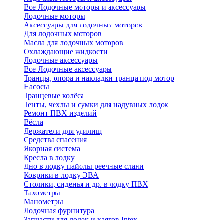
Все Лодочные моторы и аксессуары
Лодочные моторы
Аксессуары для лодочных моторов
Для лодочных моторов
Масла для лодочных моторов
Охлаждающие жидкости
Лодочные аксессуары
Все Лодочные аксессуары
Транцы, опора и накладки транца под мотор
Насосы
Транцевые колёса
Тенты, чехлы и сумки для надувных лодок
Ремонт ПВХ изделий
Вёсла
Держатели для удилищ
Средства спасения
Якорная система
Кресла в лодку
Дно в лодку пайолы реечные слани
Коврики в лодку ЭВА
Столики, сиденья и др. в лодку ПВХ
Тахометры
Манометры
Лодочная фурнитура
Запчасти для лодок и каяков Intex