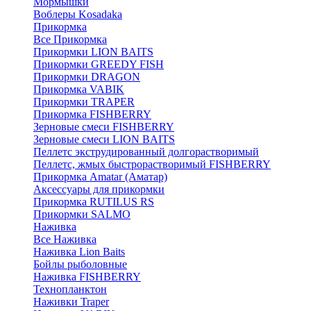
Мормышки
Воблеры Kosadaka
Прикормка
Все Прикормка
Прикормки LION BAITS
Прикормки GREEDY FISH
Прикормки DRAGON
Прикормка VABIK
Прикормки TRAPER
Прикормка FISHBERRY
Зерновые смеси FISHBERRY
Зерновые смеси LION BAITS
Пеллетс экструдированный долгорастворимый
Пеллетс, жмых быстрорастворимый FISHBERRY
Прикормка Amatar (Аматар)
Аксессуары для прикормки
Прикормка RUTILUS RS
Прикормки SALMO
Наживка
Все Наживка
Наживка Lion Baits
Бойлы рыболовные
Наживка FISHBERRY
Технопланктон
Наживки Traper