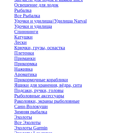
Освещение для лодок
Рыбалка
Все Рыбалка
Удочки и удилища//Удилища Narval
Удочки и удилища
Спиннинги
Катушки
Лески
Крючки, грузы, оснастка
Плетенки
Приманки
Прикормка
Наживка
Ароматика
Прикормочные кораблики
Ящики для хранения, вёдра, сита
Подсаки, ручки, головы
Рыболовные аксессуары
Раколовки, экраны рыболовные
Сани-Волокуши
Зимняя рыбалка
Эхолоты
Все Эхолоты
Эхолоты Garmin