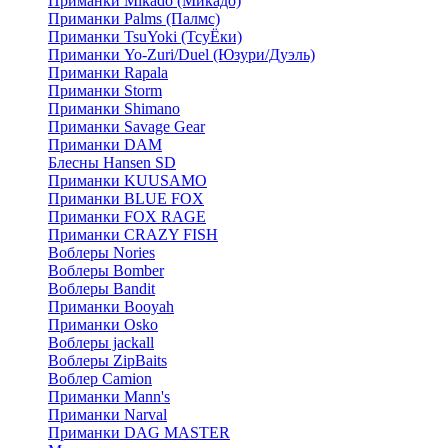
Приманки Mikado (Микадо)
Приманки Palms (Палмс)
Приманки TsuYoki (ТсуЁки)
Приманки Yo-Zuri/Duel (Юзури/Дуэль)
Приманки Rapala
Приманки Storm
Приманки Shimano
Приманки Savage Gear
Приманки DAM
Блесны Hansen SD
Приманки KUUSAMO
Приманки BLUE FOX
Приманки FOX RAGE
Приманки CRAZY FISH
Воблеры Nories
Воблеры Bomber
Воблеры Bandit
Приманки Booyah
Приманки Osko
Воблеры jackall
Воблеры ZipBaits
Воблер Camion
Приманки Mann's
Приманки Narval
Приманки DAG MASTER