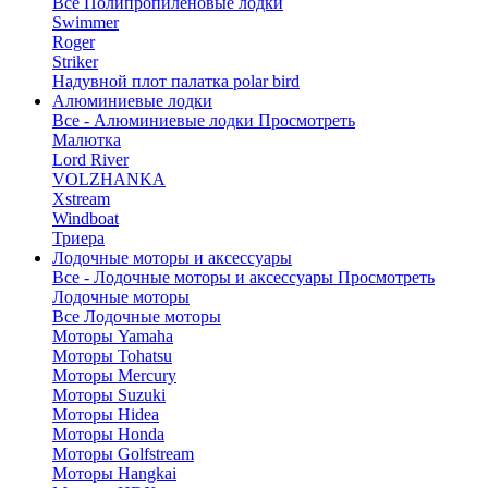
Все Полипропиленовые лодки
Swimmer
Roger
Striker
Надувной плот палатка polar bird
Алюминиевые лодки
Все - Алюминиевые лодки
Просмотреть
Малютка
Lord River
VOLZHANKA
Xstream
Windboat
Триера
Лодочные моторы и аксессуары
Все - Лодочные моторы и аксессуары
Просмотреть
Лодочные моторы
Все Лодочные моторы
Моторы Yamaha
Моторы Tohatsu
Моторы Mercury
Моторы Suzuki
Моторы Hidea
Моторы Honda
Моторы Golfstream
Моторы Hangkai