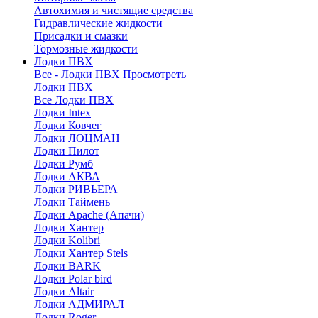
Автохимия и чистящие средства
Гидравлические жидкости
Присадки и смазки
Тормозные жидкости
Лодки ПВХ
Все - Лодки ПВХ
Просмотреть
Лодки ПВХ
Все Лодки ПВХ
Лодки Intex
Лодки Ковчег
Лодки ЛОЦМАН
Лодки Пилот
Лодки Румб
Лодки АКВА
Лодки РИВЬЕРА
Лодки Таймень
Лодки Apache (Апачи)
Лодки Хантер
Лодки Kolibri
Лодки Хантер Stels
Лодки BARK
Лодки Polar bird
Лодки Altair
Лодки АДМИРАЛ
Лодки Roger