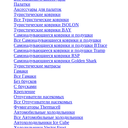
Палатки
Аксессуары для палаток
Туристические коврики
Все Туристические коврики
Туристические коврики ISOLON
Туристические коврики BAY
Самонадувающиеся коврики и подушки
Все Самонадувающиеся коврики и подушки
Самонадувающиеся коврики и подушки BTrace
Самонадувающееся коврики и подушки Tramp
Самонадувающиеся коврики RSP
Самонадувающиеся коврики Golden Shark
Туристические матрасы
Гамаки
Все Гамаки
Без брусков
С брусками
Крепление
Отпугиватели насекомых
Все Отпугиватели насекомых
Фумигаторы Thermacell
Автомобильные холодильники
Все Автомобильные холодильники
Автохолодильники Ice Cube
Холодильники Vector Frost