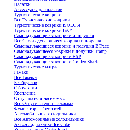
Палатки
Аксессуары для палаток
Туристические коврики
Все Туристические коврики
Туристические коврики ISOLON
Туристические коврики BAY
Самонадувающиеся коврики и подушки
Все Самонадувающиеся коврики и подушки
Самонадувающиеся коврики и подушки BTrace
Самонадувающееся коврики и подушки Tramp
Самонадувающиеся коврики RSP
Самонадувающиеся коврики Golden Shark
Туристические матрасы
Гамаки
Все Гамаки
Без брусков
С брусками
Крепление
Отпугиватели насекомых
Все Отпугиватели насекомых
Фумигаторы Thermacell
Автомобильные холодильники
Все Автомобильные холодильники
Автохолодильники Ice Cube
Холодильники Vector Frost