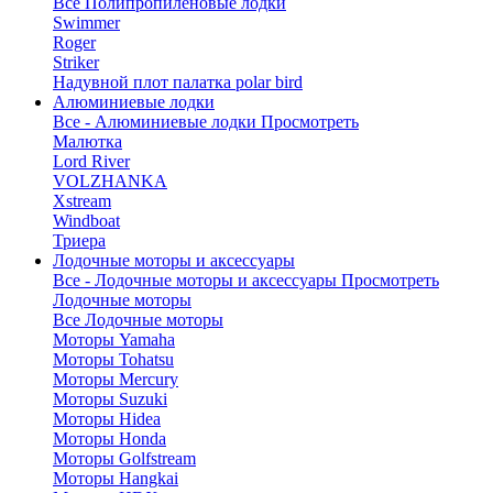
Все Полипропиленовые лодки
Swimmer
Roger
Striker
Надувной плот палатка polar bird
Алюминиевые лодки
Все - Алюминиевые лодки
Просмотреть
Малютка
Lord River
VOLZHANKA
Xstream
Windboat
Триера
Лодочные моторы и аксессуары
Все - Лодочные моторы и аксессуары
Просмотреть
Лодочные моторы
Все Лодочные моторы
Моторы Yamaha
Моторы Tohatsu
Моторы Mercury
Моторы Suzuki
Моторы Hidea
Моторы Honda
Моторы Golfstream
Моторы Hangkai