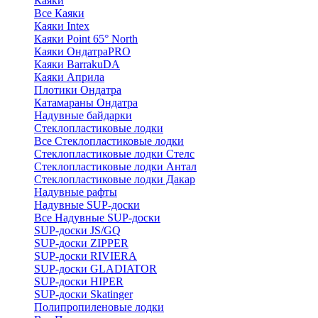
Каяки
Все Каяки
Каяки Intex
Каяки Point 65° North
Каяки ОндатраPRO
Каяки BarrakuDA
Каяки Априла
Плотики Ондатра
Катамараны Ондатра
Надувные байдарки
Стеклопластиковые лодки
Все Стеклопластиковые лодки
Стеклопластиковые лодки Стелс
Стеклопластиковые лодки Антал
Стеклопластиковые лодки Дакар
Надувные рафты
Надувные SUP-доски
Все Надувные SUP-доски
SUP-доски JS/GQ
SUP-доски ZIPPER
SUP-доски RIVIERA
SUP-доски GLADIATOR
SUP-доски HIPER
SUP-доски Skatinger
Полипропиленовые лодки