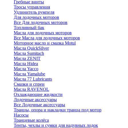
Гребные винты
Тросы управления
Удлинитель румпеля
Для лодочных моторов
Все Для лодочных моторов
Топливный бак
Масла для лодочных моторов
Все Масла для лодочных моторов
Моторное масло и смазка Motul
Масла QuickSilver
Масла Sumitach
Масла ZENIT
Масла Hidea
Масла Yacco
Масла Yamalube
Масла 77 Lubricants
Смазки и спреи
Масла RAVENOL
Охлаждающие жидкости
Лодочные аксессуары
Все Лодочные аксессуары
Транцы, опора и накладки транца под мотор
Насосы
Транцевые колёса
Тенты, чехлы и сумки для надувных лодок