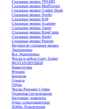
Спальные мешки ТРАМП
Cпальные мешки MedNovtex
Спальные мешки Golden Shark
Спальные мешки Norfin
Спальные мешки RSP
Спальные мешки Acamper
Спальные мешки Atemi
Спальные мешки KingCamp
Спальные мешки Husky
Спальные мешки Pinguin
Недорогие спальные мешки
Экипировка
Все Экипировка
Чехлы и кейсы Garry Zonter
ФОТОЛОВУШКИ
Навигаторы
Фонари
Бинокли
Одежда
Обувь
Чехлы Рюкзаки Сумки
Охранная сигнализация
Надувные домкраты
Очки солнцезащитные
Хобби. Развлечения