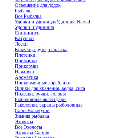
Освещение для лодок
Рыбалка
Все Рыбалка
Удочки и удилища//Удилища Narval
Удочки и удилища
Спиннинги
Катушки
Лески
Крючки, грузы, оснастка
Плетенки
Приманки
Прикормка
Наживка
Ароматика
Прикормочные кораблики
Ящики для хранения, вёдра, сита
Подсаки, ручки, головы
Рыболовные аксессуары
Раколовки, экраны рыболовные
Сани-Волокуши
Зимняя рыбалка
Эхолоты
Все Эхолоты
Эхолоты Garmin