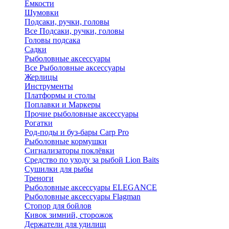
Ёмкости
Шумовки
Подсаки, ручки, головы
Все Подсаки, ручки, головы
Головы подсака
Садки
Рыболовные аксессуары
Все Рыболовные аксессуары
Жерлицы
Инструменты
Платформы и столы
Поплавки и Маркеры
Прочие рыболовные аксессуары
Рогатки
Род-поды и буз-бары Carp Pro
Рыболовные кормушки
Сигнализаторы поклёвки
Средство по уходу за рыбой Lion Baits
Сушилки для рыбы
Треноги
Рыболовные аксессуары ELEGANCE
Рыболовные аксессуары Flagman
Стопор для бойлов
Кивок зимний, сторожок
Держатели для удилищ