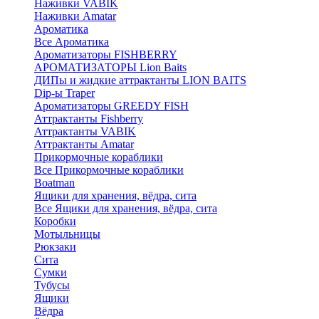
Наживки VABIK
Наживки Amatar
Ароматика
Все Ароматика
Ароматизаторы FISHBERRY
АРОМАТИЗАТОРЫ Lion Baits
ДИПы и жидкие аттрактанты LION BAITS
Dip-ы Traper
Ароматизаторы GREEDY FISH
Аттрактанты Fishberry
Аттрактанты VABIK
Аттрактанты Amatar
Прикормочные кораблики
Все Прикормочные кораблики
Boatman
Ящики для хранения, вёдра, сита
Все Ящики для хранения, вёдра, сита
Коробки
Мотыльницы
Рюкзаки
Сита
Сумки
Тубусы
Ящики
Вёдра