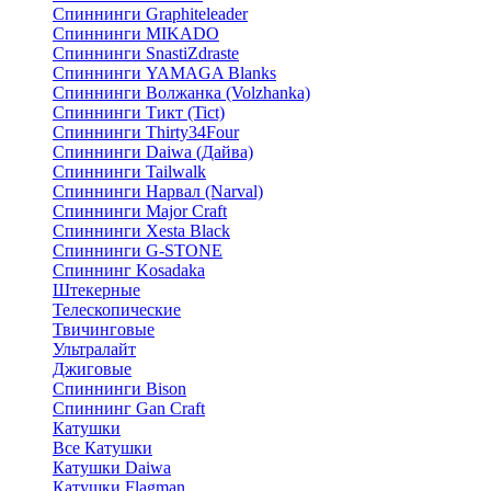
Спиннинги Graphiteleader
Спиннинги MIKADO
Спиннинги SnastiZdraste
Спиннинги YAMAGA Blanks
Спиннинги Волжанка (Volzhanka)
Спиннинги Тикт (Tict)
Спиннинги Thirty34Four
Спиннинги Daiwa (Дайва)
Спиннинги Tailwalk
Спиннинги Нарвал (Narval)
Спиннинги Major Craft
Спиннинги Xesta Black
Спиннинги G-STONE
Спиннинг Kosadaka
Штекерные
Телескопические
Твичинговые
Ультралайт
Джиговые
Спиннинги Bison
Спиннинг Gan Craft
Катушки
Все Катушки
Катушки Daiwa
Катушки Flagman