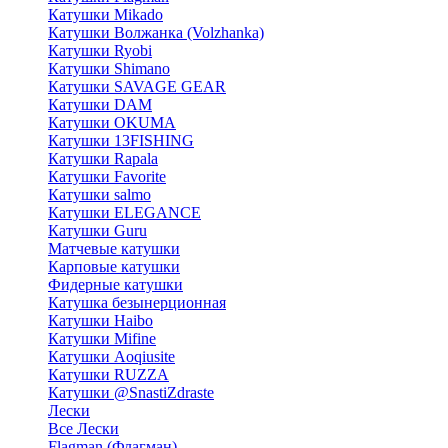
Катушки Mikado
Катушки Волжанка (Volzhanka)
Катушки Ryobi
Катушки Shimano
Катушки SAVAGE GEAR
Катушки DAM
Катушки OKUMA
Катушки 13FISHING
Катушки Rapala
Катушки Favorite
Катушки salmo
Катушки ELEGANCE
Катушки Guru
Матчевые катушки
Карповые катушки
Фидерные катушки
Катушка безынерционная
Катушки Haibo
Катушки Mifine
Катушки Aoqiusite
Катушки RUZZA
Катушки @SnastiZdraste
Лески
Все Лески
Flagman (Флагман)