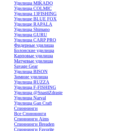
Удилища MIKADO
Удилища COLMIC
Удилища 13FISHING
Удилище BLUE FOX
Удилище RAPALA
Удилища Shimano
Удилища GURU
Удилища CARP PRO
Фидерные удилища
Болонские удилища
Карповые удилища
Матчевые удилища
Savage Gear
Удилища BISON
Зимние удилища
Удилища RUZZA
Удилища F-FISHING
Удилища @SnastiZdraste
Удилища Narval
Удилища Gan Craft
Спиннинги
Все Спиннинги
Спиннинги Aims
Спиннинги Breaden
Спиннинги Favorite