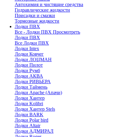
Автохимия и чистящие средства
Гидравлические жидкости
Присадки и смазки
Тормозные жидкости
Лодки ПВХ
Все - Лодки ПВХ
Просмотреть
Лодки ПВХ
Все Лодки ПВХ
Лодки Intex
Лодки Ковчег
Лодки ЛОЦМАН
Лодки Пилот
Лодки Румб
Лодки АКВА
Лодки РИВЬЕРА
Лодки Таймень
Лодки Apache (Апачи)
Лодки Хантер
Лодки Kolibri
Лодки Хантер Stels
Лодки BARK
Лодки Polar bird
Лодки Altair
Лодки АДМИРАЛ
Лодки Roger