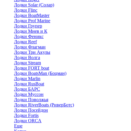
Лодки Solar (Солар)
Лодки Flinc
Лодки BoatMaster
Лодки Prof Marine
Лодки Групер
Лодки Мнев и К
Лодки Феникс
Лодки Reef
Лодки Флагман
Лодки Три Акулы
Лодки Волга
Лодки Stream
Лодки FORT boat
Лодки BoatsMan (Боцман)
Лодки Marlin
Лодки RusBoat
Лодки БАРС
Лодки Муссон
Лодки Поволжья
Лодки RiverBoats (РиверБотс)
Лодки Посейдон
Лодки Fortis
Лодки ORCA
Еще