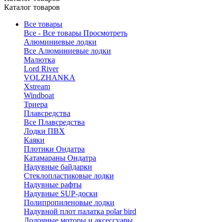
Каталог товаров
Все товары
Все - Все товары
Просмотреть
Алюминиевые лодки
Все Алюминиевые лодки
Малютка
Lord River
VOLZHANKA
Xstream
Windboat
Триера
Плавсредства
Все Плавсредства
Лодки ПВХ
Каяки
Плотики Ондатра
Катамараны Ондатра
Надувные байдарки
Стеклопластиковые лодки
Надувные рафты
Надувные SUP-доски
Полипропиленовые лодки
Надувной плот палатка polar bird
Лодочные моторы и аксессуары