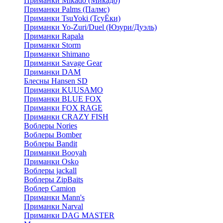
Приманки Mikado (Микадо)
Приманки Palms (Палмс)
Приманки TsuYoki (ТсуЁки)
Приманки Yo-Zuri/Duel (Юзури/Дуэль)
Приманки Rapala
Приманки Storm
Приманки Shimano
Приманки Savage Gear
Приманки DAM
Блесны Hansen SD
Приманки KUUSAMO
Приманки BLUE FOX
Приманки FOX RAGE
Приманки CRAZY FISH
Воблеры Nories
Воблеры Bomber
Воблеры Bandit
Приманки Booyah
Приманки Osko
Воблеры jackall
Воблеры ZipBaits
Воблер Camion
Приманки Mann's
Приманки Narval
Приманки DAG MASTER