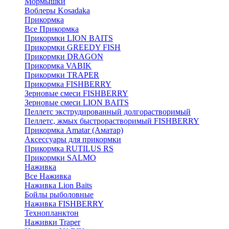
Мормышки
Воблеры Kosadaka
Прикормка
Все Прикормка
Прикормки LION BAITS
Прикормки GREEDY FISH
Прикормки DRAGON
Прикормка VABIK
Прикормки TRAPER
Прикормка FISHBERRY
Зерновые смеси FISHBERRY
Зерновые смеси LION BAITS
Пеллетс экструдированный долгорастворимый
Пеллетс, жмых быстрорастворимый FISHBERRY
Прикормка Amatar (Аматар)
Аксессуары для прикормки
Прикормка RUTILUS RS
Прикормки SALMO
Наживка
Все Наживка
Наживка Lion Baits
Бойлы рыболовные
Наживка FISHBERRY
Технопланктон
Наживки Traper