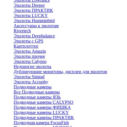
Эхолоты Lowrance
Эхолоты Deeper
Эхолоты ПРАКТИК
Эхолоты LUCKY
Эхолоты Humminbird
Аксессуары к эхолотам
Rivertech
Эхолоты Deepbalance
Эхолоты с GPS
Картплоттер
Эхолоты Amazin
Эхолоты прочее
Эхолоты Calypso
Недорогие эхолоты
Дублирующие мониторы, дисплеи для эхолотов
Эхолоты Simrad
Эхолоты Accuphy
Подводные камеры
Все Подводные камеры
Подводные камеры ЯЗЬ
Подводные камеры CALYPSO
Подводные камеры ФИШКА
Подводные камеры LUCKY
Подводные камеры ПРАКТИК
Подводная камера FocusFish