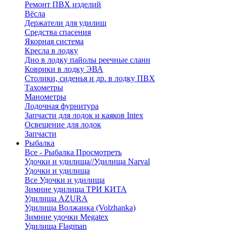
Ремонт ПВХ изделий
Вёсла
Держатели для удилищ
Средства спасения
Якорная система
Кресла в лодку
Дно в лодку пайолы реечные слани
Коврики в лодку ЭВА
Столики, сиденья и др. в лодку ПВХ
Тахометры
Манометры
Лодочная фурнитура
Запчасти для лодок и каяков Intex
Освещение для лодок
Запчасти
Рыбалка
Все - Рыбалка
Просмотреть
Удочки и удилища//Удилища Narval
Удочки и удилища
Все Удочки и удилища
Зимние удилища ТРИ КИТА
Удилища AZURA
Удилища Волжанка (Volzhanka)
Зимние удочки Megatex
Удилища Flagman