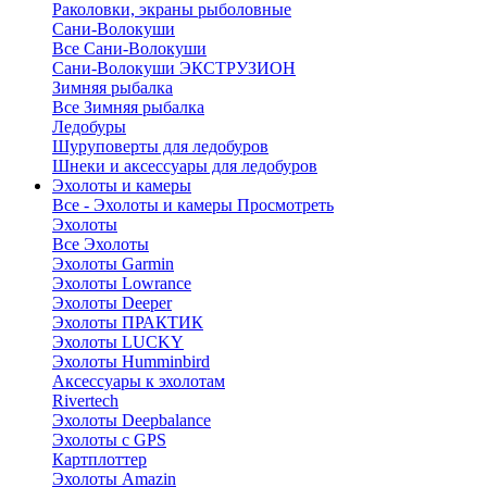
Раколовки, экраны рыболовные
Сани-Волокуши
Все Сани-Волокуши
Сани-Волокуши ЭКСТРУЗИОН
Зимняя рыбалка
Все Зимняя рыбалка
Ледобуры
Шуруповерты для ледобуров
Шнеки и аксессуары для ледобуров
Эхолоты и камеры
Все - Эхолоты и камеры
Просмотреть
Эхолоты
Все Эхолоты
Эхолоты Garmin
Эхолоты Lowrance
Эхолоты Deeper
Эхолоты ПРАКТИК
Эхолоты LUCKY
Эхолоты Humminbird
Аксессуары к эхолотам
Rivertech
Эхолоты Deepbalance
Эхолоты с GPS
Картплоттер
Эхолоты Amazin