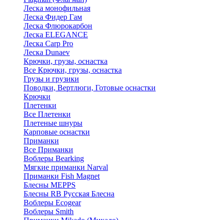
Леска монофильная
Леска Фидер Гам
Леска Флюрокарбон
Леска ELEGANCE
Леска Carp Pro
Леска Dunaev
Крючки, грузы, оснастка
Все Крючки, грузы, оснастка
Грузы и грузики
Поводки, Вертлюги, Готовые оснастки
Крючки
Плетенки
Все Плетенки
Плетеные шнуры
Карповые оснастки
Приманки
Все Приманки
Воблеры Bearking
Мягкие приманки Narval
Приманки Fish Magnet
Блесны MEPPS
Блесны RB Русская Блесна
Воблеры Ecogear
Воблеры Smith