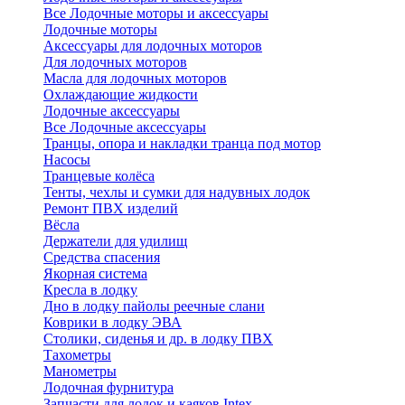
Все Лодочные моторы и аксессуары
Лодочные моторы
Аксессуары для лодочных моторов
Для лодочных моторов
Масла для лодочных моторов
Охлаждающие жидкости
Лодочные аксессуары
Все Лодочные аксессуары
Транцы, опора и накладки транца под мотор
Насосы
Транцевые колёса
Тенты, чехлы и сумки для надувных лодок
Ремонт ПВХ изделий
Вёсла
Держатели для удилищ
Средства спасения
Якорная система
Кресла в лодку
Дно в лодку пайолы реечные слани
Коврики в лодку ЭВА
Столики, сиденья и др. в лодку ПВХ
Тахометры
Манометры
Лодочная фурнитура
Запчасти для лодок и каяков Intex