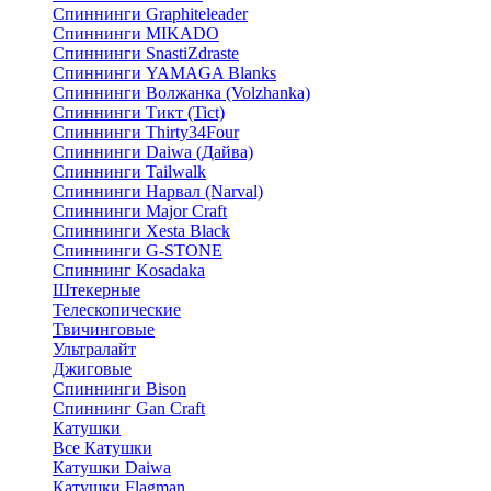
Спиннинги Graphiteleader
Спиннинги MIKADO
Спиннинги SnastiZdraste
Спиннинги YAMAGA Blanks
Спиннинги Волжанка (Volzhanka)
Спиннинги Тикт (Tict)
Спиннинги Thirty34Four
Спиннинги Daiwa (Дайва)
Спиннинги Tailwalk
Спиннинги Нарвал (Narval)
Спиннинги Major Craft
Спиннинги Xesta Black
Спиннинги G-STONE
Спиннинг Kosadaka
Штекерные
Телескопические
Твичинговые
Ультралайт
Джиговые
Спиннинги Bison
Спиннинг Gan Craft
Катушки
Все Катушки
Катушки Daiwa
Катушки Flagman