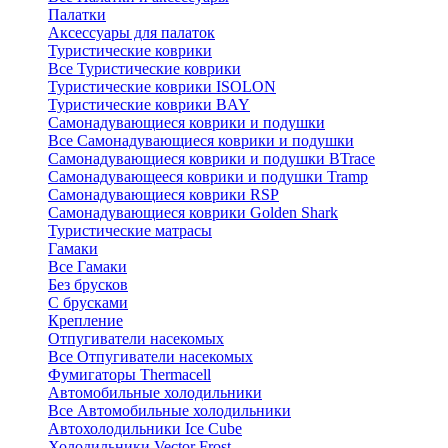
Палатки
Аксессуары для палаток
Туристические коврики
Все Туристические коврики
Туристические коврики ISOLON
Туристические коврики BAY
Самонадувающиеся коврики и подушки
Все Самонадувающиеся коврики и подушки
Самонадувающиеся коврики и подушки BTrace
Самонадувающееся коврики и подушки Tramp
Самонадувающиеся коврики RSP
Самонадувающиеся коврики Golden Shark
Туристические матрасы
Гамаки
Все Гамаки
Без брусков
С брусками
Крепление
Отпугиватели насекомых
Все Отпугиватели насекомых
Фумигаторы Thermacell
Автомобильные холодильники
Все Автомобильные холодильники
Автохолодильники Ice Cube
Холодильники Vector Frost