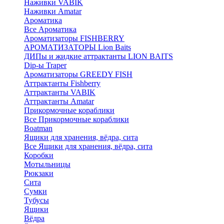
Наживки VABIK
Наживки Amatar
Ароматика
Все Ароматика
Ароматизаторы FISHBERRY
АРОМАТИЗАТОРЫ Lion Baits
ДИПы и жидкие аттрактанты LION BAITS
Dip-ы Traper
Ароматизаторы GREEDY FISH
Аттрактанты Fishberry
Аттрактанты VABIK
Аттрактанты Amatar
Прикормочные кораблики
Все Прикормочные кораблики
Boatman
Ящики для хранения, вёдра, сита
Все Ящики для хранения, вёдра, сита
Коробки
Мотыльницы
Рюкзаки
Сита
Сумки
Тубусы
Ящики
Вёдра