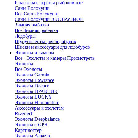
Раколовки, экраны рыболовные
Сани-Волокуши
Все Сани-Волокуши
Сани-Волокуши ЭКСТРУЗИОН
Зимняя рыбалка
Все Зимняя рыбалка
Ледобуры
Шуруповерты для ледобуров
Шнеки и аксессуары для ледобуров
Эхолоты и камеры
Все - Эхолоты и камеры
Просмотреть
Эхолоты
Все Эхолоты
Эхолоты Garmin
Эхолоты Lowrance
Эхолоты Deeper
Эхолоты ПРАКТИК
Эхолоты LUCKY
Эхолоты Humminbird
Аксессуары к эхолотам
Rivertech
Эхолоты Deepbalance
Эхолоты с GPS
Картплоттер
Эхолоты Amazin