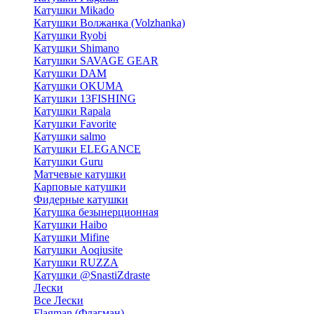
Катушки Mikado
Катушки Волжанка (Volzhanka)
Катушки Ryobi
Катушки Shimano
Катушки SAVAGE GEAR
Катушки DAM
Катушки OKUMA
Катушки 13FISHING
Катушки Rapala
Катушки Favorite
Катушки salmo
Катушки ELEGANCE
Катушки Guru
Матчевые катушки
Карповые катушки
Фидерные катушки
Катушка безынерционная
Катушки Haibo
Катушки Mifine
Катушки Aoqiusite
Катушки RUZZA
Катушки @SnastiZdraste
Лески
Все Лески
Flagman (Флагман)