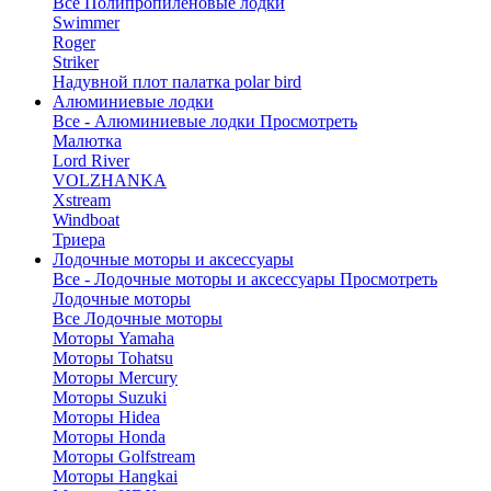
Все Полипропиленовые лодки
Swimmer
Roger
Striker
Надувной плот палатка polar bird
Алюминиевые лодки
Все - Алюминиевые лодки
Просмотреть
Малютка
Lord River
VOLZHANKA
Xstream
Windboat
Триера
Лодочные моторы и аксессуары
Все - Лодочные моторы и аксессуары
Просмотреть
Лодочные моторы
Все Лодочные моторы
Моторы Yamaha
Моторы Tohatsu
Моторы Mercury
Моторы Suzuki
Моторы Hidea
Моторы Honda
Моторы Golfstream
Моторы Hangkai