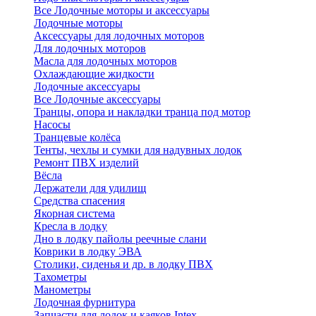
Все Лодочные моторы и аксессуары
Лодочные моторы
Аксессуары для лодочных моторов
Для лодочных моторов
Масла для лодочных моторов
Охлаждающие жидкости
Лодочные аксессуары
Все Лодочные аксессуары
Транцы, опора и накладки транца под мотор
Насосы
Транцевые колёса
Тенты, чехлы и сумки для надувных лодок
Ремонт ПВХ изделий
Вёсла
Держатели для удилищ
Средства спасения
Якорная система
Кресла в лодку
Дно в лодку пайолы реечные слани
Коврики в лодку ЭВА
Столики, сиденья и др. в лодку ПВХ
Тахометры
Манометры
Лодочная фурнитура
Запчасти для лодок и каяков Intex