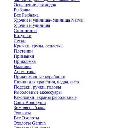
Освещение для лодок
Рыбалка
Все Рыбалка
Удочки и удилища//Удилища Narval
Удочки и удилища
Спиннинги
Катушки
Лески
Крючки, грузы, оснастка
Плетенки
Приманки
Прикормка
Наживка
Ароматика
Прикормочные кораблики
Ящики для хранения, вёдра, сита
Подсаки, ручки, головы
Рыболовные аксессуары
Раколовки, экраны рыболовные
Сани-Волокуши
Зимняя рыбалка
Эхолоты
Все Эхолоты
Эхолоты Garmin