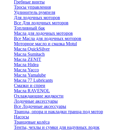
Гребные винты
Тросы управления
Удлинитель румпеля
Для лодочных моторов
Все Для лодочных моторов
Топливный бак
Масла для лодочных моторов
Все Масла для лодочных моторов
Моторное масло и смазка Motul
Масла QuickSilver
Масла Sumitach
Масла ZENIT
Масла Hidea
Масла Yacco
Масла Yamalube
Масла 77 Lubricants
Смазки и спреи
Масла RAVENOL
Охлаждающие жидкости
Лодочные аксессуары
Все Лодочные аксессуары
Транцы, опора и накладки транца под мотор
Насосы
Транцевые колёса
Тенты, чехлы и сумки для надувных лодок