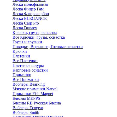
Леска монофильная
Леска Фидер Гам
Леска Флюрокарбон
Леска ELEGANCE
Леска Carp Pro
Леска Dunaev
Крючки, грузы, оснастка
Все Крючки, грузы, оснастка
Грузы и грузики
Поводки, Вертлюги, Готовые оснастки
Крючки
Плетенки
Все Плетенки
Плетеные шнуры
Карповые оснастки
Приманки
Все Приманки
Воблеры Bearking
Мягкие приманки Narval
Приманки Fish Magnet
Блесны MEPPS
Блесны RB Русская Блесна
Воблеры Ecogear
Воблеры Smith