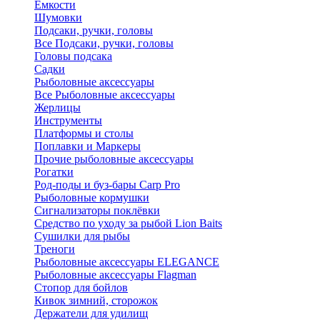
Ёмкости
Шумовки
Подсаки, ручки, головы
Все Подсаки, ручки, головы
Головы подсака
Садки
Рыболовные аксессуары
Все Рыболовные аксессуары
Жерлицы
Инструменты
Платформы и столы
Поплавки и Маркеры
Прочие рыболовные аксессуары
Рогатки
Род-поды и буз-бары Carp Pro
Рыболовные кормушки
Сигнализаторы поклёвки
Средство по уходу за рыбой Lion Baits
Сушилки для рыбы
Треноги
Рыболовные аксессуары ELEGANCE
Рыболовные аксессуары Flagman
Стопор для бойлов
Кивок зимний, сторожок
Держатели для удилищ