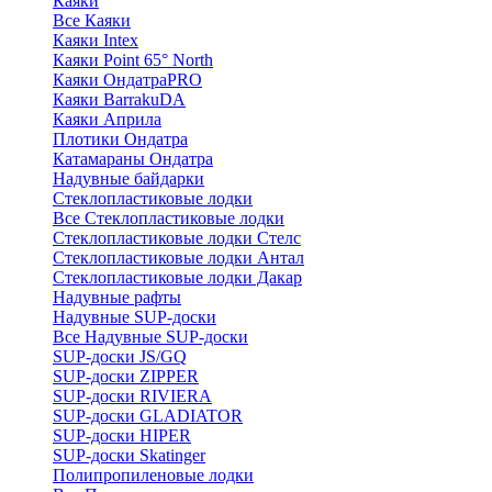
Каяки
Все Каяки
Каяки Intex
Каяки Point 65° North
Каяки ОндатраPRO
Каяки BarrakuDA
Каяки Априла
Плотики Ондатра
Катамараны Ондатра
Надувные байдарки
Стеклопластиковые лодки
Все Стеклопластиковые лодки
Стеклопластиковые лодки Стелс
Стеклопластиковые лодки Антал
Стеклопластиковые лодки Дакар
Надувные рафты
Надувные SUP-доски
Все Надувные SUP-доски
SUP-доски JS/GQ
SUP-доски ZIPPER
SUP-доски RIVIERA
SUP-доски GLADIATOR
SUP-доски HIPER
SUP-доски Skatinger
Полипропиленовые лодки