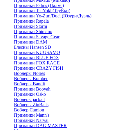
Приманки Mikado (Микадо)
Приманки Palms (Палмс)
Приманки TsuYoki (ТсуЁки)
Приманки Yo-Zuri/Duel (Юзури/Дуэль)
Приманки Rapala
Приманки Storm
Приманки Shimano
Приманки Savage Gear
Приманки DAM
Блесны Hansen SD
Приманки KUUSAMO
Приманки BLUE FOX
Приманки FOX RAGE
Приманки CRAZY FISH
Воблеры Nories
Воблеры Bomber
Воблеры Bandit
Приманки Booyah
Приманки Osko
Воблеры jackall
Воблеры ZipBaits
Воблер Camion
Приманки Mann's
Приманки Narval
Приманки DAG MASTER