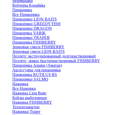
Мормышки
Воблеры Kosadaka
Прикормка
Все Прикормка
Прикормки LION BAITS
Прикормки GREEDY FISH
Прикормки DRAGON
Прикормка VABIK
Прикормки TRAPER
Прикормка FISHBERRY
Зерновые смеси FISHBERRY
Зерновые смеси LION BAITS
Пеллетс экструдированный долгорастворимый
Пеллетс, жмых быстрорастворимый FISHBERRY
Прикормка Amatar (Аматар)
Аксессуары для прикормки
Прикормка RUTILUS RS
Прикормки SALMO
Наживка
Все Наживка
Наживка Lion Baits
Бойлы рыболовные
Наживка FISHBERRY
Технопланктон
Наживки Traper