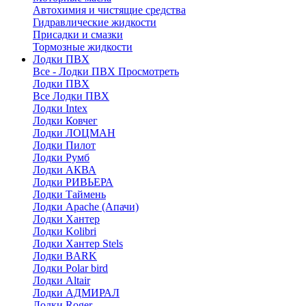
Автохимия и чистящие средства
Гидравлические жидкости
Присадки и смазки
Тормозные жидкости
Лодки ПВХ
Все - Лодки ПВХ
Просмотреть
Лодки ПВХ
Все Лодки ПВХ
Лодки Intex
Лодки Ковчег
Лодки ЛОЦМАН
Лодки Пилот
Лодки Румб
Лодки АКВА
Лодки РИВЬЕРА
Лодки Таймень
Лодки Apache (Апачи)
Лодки Хантер
Лодки Kolibri
Лодки Хантер Stels
Лодки BARK
Лодки Polar bird
Лодки Altair
Лодки АДМИРАЛ
Лодки Roger