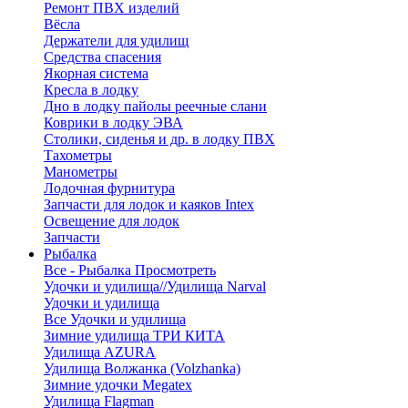
Ремонт ПВХ изделий
Вёсла
Держатели для удилищ
Средства спасения
Якорная система
Кресла в лодку
Дно в лодку пайолы реечные слани
Коврики в лодку ЭВА
Столики, сиденья и др. в лодку ПВХ
Тахометры
Манометры
Лодочная фурнитура
Запчасти для лодок и каяков Intex
Освещение для лодок
Запчасти
Рыбалка
Все - Рыбалка
Просмотреть
Удочки и удилища//Удилища Narval
Удочки и удилища
Все Удочки и удилища
Зимние удилища ТРИ КИТА
Удилища AZURA
Удилища Волжанка (Volzhanka)
Зимние удочки Megatex
Удилища Flagman