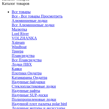
Каталог товаров
Все товары
Все - Все товары
Просмотреть
Алюминиевые лодки
Все Алюминиевые лодки
Малютка
Lord River
VOLZHANKA
Xstream
Windboat
Триера
Плавсредства
Все Плавсредства
Лодки ПВХ
Каяки
Плотики Ондатра
Катамараны Ондатра
Надувные байдарки
Стеклопластиковые лодки
Надувные рафты
Надувные SUP-доски
Полипропиленовые лодки
Надувной плот палатка polar bird
Лодочные моторы и аксессуары