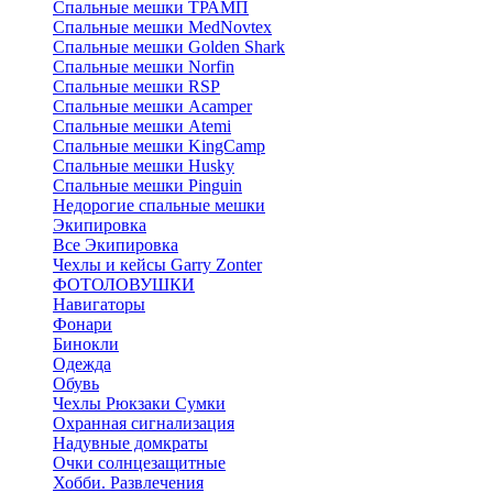
Спальные мешки ТРАМП
Cпальные мешки MedNovtex
Спальные мешки Golden Shark
Спальные мешки Norfin
Спальные мешки RSP
Спальные мешки Acamper
Спальные мешки Atemi
Спальные мешки KingCamp
Спальные мешки Husky
Спальные мешки Pinguin
Недорогие спальные мешки
Экипировка
Все Экипировка
Чехлы и кейсы Garry Zonter
ФОТОЛОВУШКИ
Навигаторы
Фонари
Бинокли
Одежда
Обувь
Чехлы Рюкзаки Сумки
Охранная сигнализация
Надувные домкраты
Очки солнцезащитные
Хобби. Развлечения