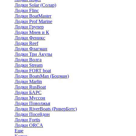
Лодки Solar (Солар)
Лодки Flinc
Лодки BoatMaster
Лодки Prof Marine
Лодки Групер
Лодки Мнев и К
Лодки Феникс
Лодки Reef
Лодки Флагман
Лодки Три Акулы
Лодки Волга
Лодки Stream
Лодки FORT boat
Лодки BoatsMan (Боцман)
Лодки Marlin
Лодки RusBoat
Лодки БАРС
Лодки Муссон
Лодки Поволжья
Лодки RiverBoats (РиверБотс)
Лодки Посейдон
Лодки Fortis
Лодки ORCA
Еще