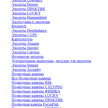
Эхолоты Lowrance
Эхолоты Deeper
Эхолоты ПРАКТИК
Эхолоты LUCKY
Эхолоты Humminbird
Аксессуары к эхолотам
Rivertech
Эхолоты Deepbalance
Эхолоты с GPS
Картплоттер
Эхолоты Amazin
Эхолоты прочее
Эхолоты Calypso
Недорогие эхолоты
Дублирующие мониторы, дисплеи для эхолотов
Эхолоты Simrad
Эхолоты Accuphy
Подводные камеры
Все Подводные камеры
Подводные камеры ЯЗЬ
Подводные камеры CALYPSO
Подводные камеры ФИШКА
Подводные камеры LUCKY
Подводные камеры ПРАКТИК
Подводная камера FocusFish