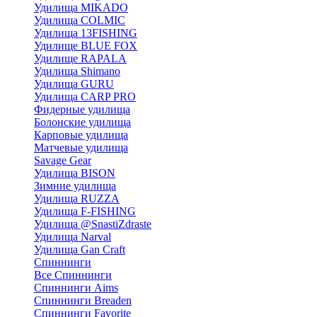
Удилища MIKADO
Удилища COLMIC
Удилища 13FISHING
Удилище BLUE FOX
Удилище RAPALA
Удилища Shimano
Удилища GURU
Удилища CARP PRO
Фидерные удилища
Болонские удилища
Карповые удилища
Матчевые удилища
Savage Gear
Удилища BISON
Зимние удилища
Удилища RUZZA
Удилища F-FISHING
Удилища @SnastiZdraste
Удилища Narval
Удилища Gan Craft
Спиннинги
Все Спиннинги
Спиннинги Aims
Спиннинги Breaden
Спиннинги Favorite