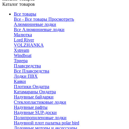
Каталог товаров
Все товары
Все - Все товары
Просмотреть
Алюминиевые лодки
Все Алюминиевые лодки
Малютка
Lord River
VOLZHANKA
Xstream
Windboat
Триера
Плавсредства
Все Плавсредства
Лодки ПВХ
Каяки
Плотики Ондатра
Катамараны Ондатра
Надувные байдарки
Стеклопластиковые лодки
Надувные рафты
Надувные SUP-доски
Полипропиленовые лодки
Надувной плот палатка polar bird
Лодочные моторы и аксессуары