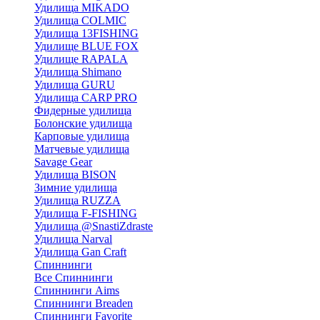
Удилища MIKADO
Удилища COLMIC
Удилища 13FISHING
Удилище BLUE FOX
Удилище RAPALA
Удилища Shimano
Удилища GURU
Удилища CARP PRO
Фидерные удилища
Болонские удилища
Карповые удилища
Матчевые удилища
Savage Gear
Удилища BISON
Зимние удилища
Удилища RUZZA
Удилища F-FISHING
Удилища @SnastiZdraste
Удилища Narval
Удилища Gan Craft
Спиннинги
Все Спиннинги
Спиннинги Aims
Спиннинги Breaden
Спиннинги Favorite