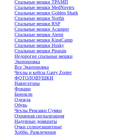
Спальные мешки ТРАМП
Cпальные мешки MedNovtex
Спальные мешки Golden Shark
Спальные мешки Norfin
Спальные мешки RSP
Спальные мешки Acamper
Спальные мешки Atemi
Спальные мешки KingCamp
Спальные мешки Husky
Спальные мешки Pinguin
Недорогие спальные мешки
Экипировка
Все Экипировка
Чехлы и кейсы Garry Zonter
ФОТОЛОВУШКИ
Навигаторы
Фонари
Бинокли
Одежда
Обувь
Чехлы Рюкзаки Сумки
Охранная сигнализация
Надувные домкраты
Очки солнцезащитные
Хобби. Развлечения