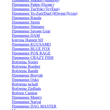
Приманки Mikado (Микадо)
Приманки Palms (Палмс)
Приманки TsuYoki (ТсуЁки)
Приманки Yo-Zuri/Duel (Юзури/Дуэль)
Приманки Rapala
Приманки Storm
Приманки Shimano
Приманки Savage Gear
Приманки DAM
Блесны Hansen SD
Приманки KUUSAMO
Приманки BLUE FOX
Приманки FOX RAGE
Приманки CRAZY FISH
Воблеры Nories
Воблеры Bomber
Воблеры Bandit
Приманки Booyah
Приманки Osko
Воблеры jackall
Воблеры ZipBaits
Воблер Camion
Приманки Mann's
Приманки Narval
Приманки DAG MASTER