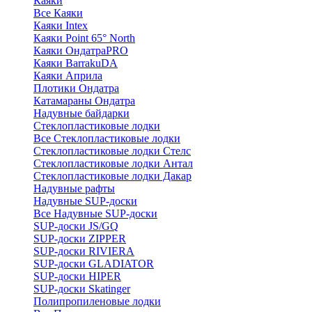
Каяки
Все Каяки
Каяки Intex
Каяки Point 65° North
Каяки ОндатраPRO
Каяки BarrakuDA
Каяки Априла
Плотики Ондатра
Катамараны Ондатра
Надувные байдарки
Стеклопластиковые лодки
Все Стеклопластиковые лодки
Стеклопластиковые лодки Стелс
Стеклопластиковые лодки Антал
Стеклопластиковые лодки Дакар
Надувные рафты
Надувные SUP-доски
Все Надувные SUP-доски
SUP-доски JS/GQ
SUP-доски ZIPPER
SUP-доски RIVIERA
SUP-доски GLADIATOR
SUP-доски HIPER
SUP-доски Skatinger
Полипропиленовые лодки