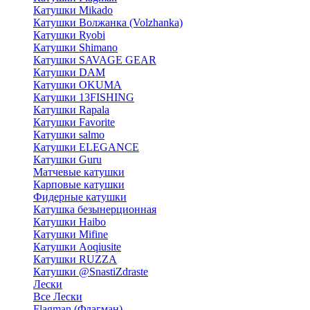
Катушки Mikado
Катушки Волжанка (Volzhanka)
Катушки Ryobi
Катушки Shimano
Катушки SAVAGE GEAR
Катушки DAM
Катушки OKUMA
Катушки 13FISHING
Катушки Rapala
Катушки Favorite
Катушки salmo
Катушки ELEGANCE
Катушки Guru
Матчевые катушки
Карповые катушки
Фидерные катушки
Катушка безынерционная
Катушки Haibo
Катушки Mifine
Катушки Aoqiusite
Катушки RUZZA
Катушки @SnastiZdraste
Лески
Все Лески
Flagman (Флагман)