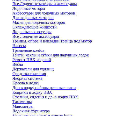
Все Лодочные моторы и аксессуары
Лодочные моторы
Аксессуары для лодочных моторов
Для лодочных моторов
Масла для лодочных моторов
Охлаждающие жидкости
Лодочные аксессуары
Все Лодочные аксессуары
Транцы, опора и накладки транца под мотор
Насосы
Транцевые колёса
Тенты, чехлы и сумки для надувных лодок
Ремонт ПВХ изделий
Вёсла
Держатели для удилищ
Средства спасения
Якорная система
Кресла в лодку
Дно в лодку пайолы реечные слани
Коврики в лодку ЭВА
Столики, сиденья и др. в лодку ПВХ
Тахометры
Манометры
Лодочная фурнитура
Запчасти для лодок и каяков Intex