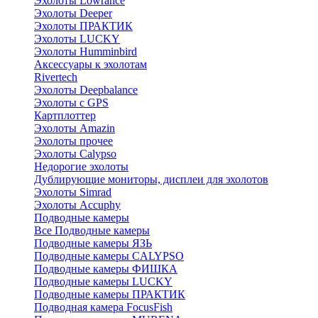
Эхолоты Lowrance
Эхолоты Deeper
Эхолоты ПРАКТИК
Эхолоты LUCKY
Эхолоты Humminbird
Аксессуары к эхолотам
Rivertech
Эхолоты Deepbalance
Эхолоты с GPS
Картплоттер
Эхолоты Amazin
Эхолоты прочее
Эхолоты Calypso
Недорогие эхолоты
Дублирующие мониторы, дисплеи для эхолотов
Эхолоты Simrad
Эхолоты Accuphy
Подводные камеры
Все Подводные камеры
Подводные камеры ЯЗЬ
Подводные камеры CALYPSO
Подводные камеры ФИШКА
Подводные камеры LUCKY
Подводные камеры ПРАКТИК
Подводная камера FocusFish