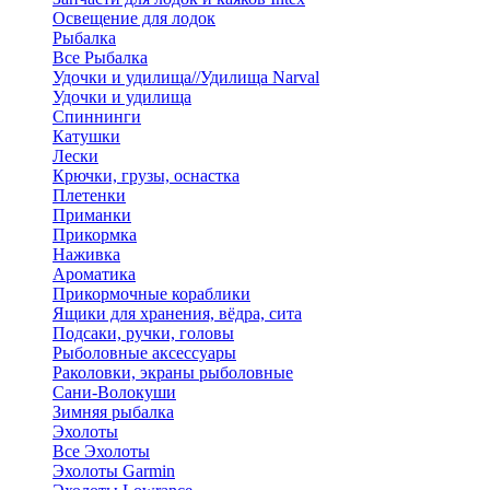
Освещение для лодок
Рыбалка
Все Рыбалка
Удочки и удилища//Удилища Narval
Удочки и удилища
Спиннинги
Катушки
Лески
Крючки, грузы, оснастка
Плетенки
Приманки
Прикормка
Наживка
Ароматика
Прикормочные кораблики
Ящики для хранения, вёдра, сита
Подсаки, ручки, головы
Рыболовные аксессуары
Раколовки, экраны рыболовные
Сани-Волокуши
Зимняя рыбалка
Эхолоты
Все Эхолоты
Эхолоты Garmin