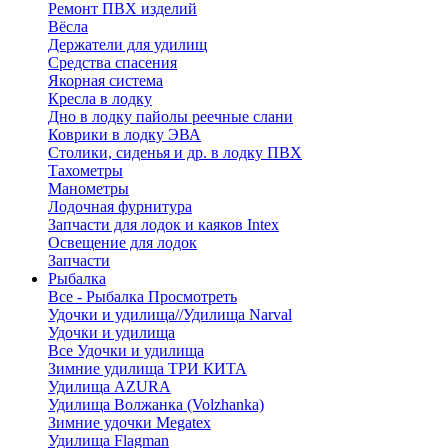
Ремонт ПВХ изделий
Вёсла
Держатели для удилищ
Средства спасения
Якорная система
Кресла в лодку
Дно в лодку пайолы реечные слани
Коврики в лодку ЭВА
Столики, сиденья и др. в лодку ПВХ
Тахометры
Манометры
Лодочная фурнитура
Запчасти для лодок и каяков Intex
Освещение для лодок
Запчасти
Рыбалка
Все - Рыбалка
Просмотреть
Удочки и удилища//Удилища Narval
Удочки и удилища
Все Удочки и удилища
Зимние удилища ТРИ КИТА
Удилища AZURA
Удилища Волжанка (Volzhanka)
Зимние удочки Megatex
Удилища Flagman