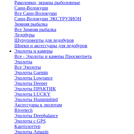
Раколовки, экраны рыболовные
Сани-Волокуши
Все Сани-Волокуши
Сани-Волокуши ЭКСТРУЗИОН
Зимняя рыбалка
Все Зимняя рыбалка
Ледобуры
Шуруповерты для ледобуров
Шнеки и аксессуары для ледобуров
Эхолоты и камеры
Все - Эхолоты и камеры
Просмотреть
Эхолоты
Все Эхолоты
Эхолоты Garmin
Эхолоты Lowrance
Эхолоты Deeper
Эхолоты ПРАКТИК
Эхолоты LUCKY
Эхолоты Humminbird
Аксессуары к эхолотам
Rivertech
Эхолоты Deepbalance
Эхолоты с GPS
Картплоттер
Эхолоты Amazin