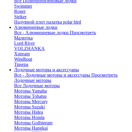
Все Полипропиленовые лодки
Swimmer
Roger
Striker
Надувной плот палатка polar bird
Алюминиевые лодки
Все - Алюминиевые лодки
Просмотреть
Малютка
Lord River
VOLZHANKA
Xstream
Windboat
Триера
Лодочные моторы и аксессуары
Все - Лодочные моторы и аксессуары
Просмотреть
Лодочные моторы
Все Лодочные моторы
Моторы Yamaha
Моторы Tohatsu
Моторы Mercury
Моторы Suzuki
Моторы Hidea
Моторы Honda
Моторы Golfstream
Моторы Hangkai