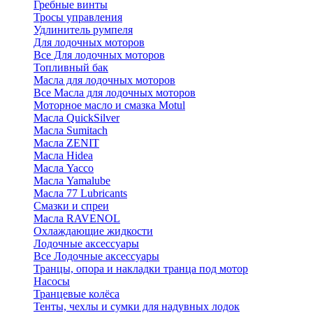
Гребные винты
Тросы управления
Удлинитель румпеля
Для лодочных моторов
Все Для лодочных моторов
Топливный бак
Масла для лодочных моторов
Все Масла для лодочных моторов
Моторное масло и смазка Motul
Масла QuickSilver
Масла Sumitach
Масла ZENIT
Масла Hidea
Масла Yacco
Масла Yamalube
Масла 77 Lubricants
Смазки и спреи
Масла RAVENOL
Охлаждающие жидкости
Лодочные аксессуары
Все Лодочные аксессуары
Транцы, опора и накладки транца под мотор
Насосы
Транцевые колёса
Тенты, чехлы и сумки для надувных лодок