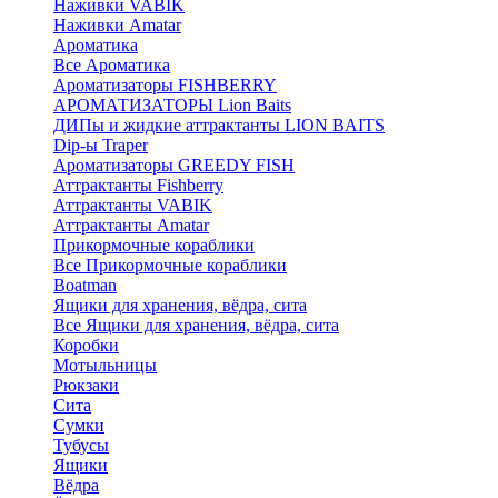
Наживки VABIK
Наживки Amatar
Ароматика
Все Ароматика
Ароматизаторы FISHBERRY
АРОМАТИЗАТОРЫ Lion Baits
ДИПы и жидкие аттрактанты LION BAITS
Dip-ы Traper
Ароматизаторы GREEDY FISH
Аттрактанты Fishberry
Аттрактанты VABIK
Аттрактанты Amatar
Прикормочные кораблики
Все Прикормочные кораблики
Boatman
Ящики для хранения, вёдра, сита
Все Ящики для хранения, вёдра, сита
Коробки
Мотыльницы
Рюкзаки
Сита
Сумки
Тубусы
Ящики
Вёдра