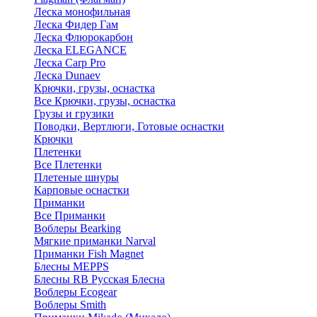
Леска монофильная
Леска Фидер Гам
Леска Флюрокарбон
Леска ELEGANCE
Леска Carp Pro
Леска Dunaev
Крючки, грузы, оснастка
Все Крючки, грузы, оснастка
Грузы и грузики
Поводки, Вертлюги, Готовые оснастки
Крючки
Плетенки
Все Плетенки
Плетеные шнуры
Карповые оснастки
Приманки
Все Приманки
Воблеры Bearking
Мягкие приманки Narval
Приманки Fish Magnet
Блесны MEPPS
Блесны RB Русская Блесна
Воблеры Ecogear
Воблеры Smith