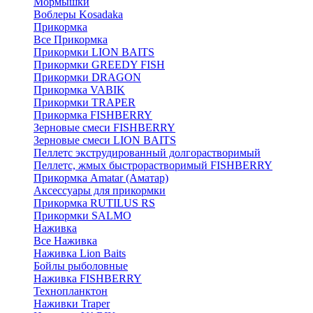
Мормышки
Воблеры Kosadaka
Прикормка
Все Прикормка
Прикормки LION BAITS
Прикормки GREEDY FISH
Прикормки DRAGON
Прикормка VABIK
Прикормки TRAPER
Прикормка FISHBERRY
Зерновые смеси FISHBERRY
Зерновые смеси LION BAITS
Пеллетс экструдированный долгорастворимый
Пеллетс, жмых быстрорастворимый FISHBERRY
Прикормка Amatar (Аматар)
Аксессуары для прикормки
Прикормка RUTILUS RS
Прикормки SALMO
Наживка
Все Наживка
Наживка Lion Baits
Бойлы рыболовные
Наживка FISHBERRY
Технопланктон
Наживки Traper