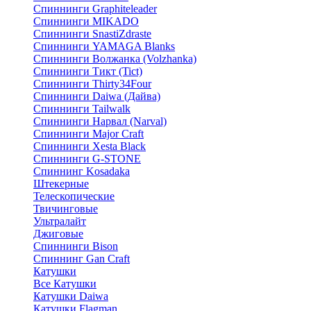
Спиннинги Graphiteleader
Спиннинги MIKADO
Спиннинги SnastiZdraste
Спиннинги YAMAGA Blanks
Спиннинги Волжанка (Volzhanka)
Спиннинги Тикт (Tict)
Спиннинги Thirty34Four
Спиннинги Daiwa (Дайва)
Спиннинги Tailwalk
Спиннинги Нарвал (Narval)
Спиннинги Major Craft
Спиннинги Xesta Black
Спиннинги G-STONE
Спиннинг Kosadaka
Штекерные
Телескопические
Твичинговые
Ультралайт
Джиговые
Спиннинги Bison
Спиннинг Gan Craft
Катушки
Все Катушки
Катушки Daiwa
Катушки Flagman