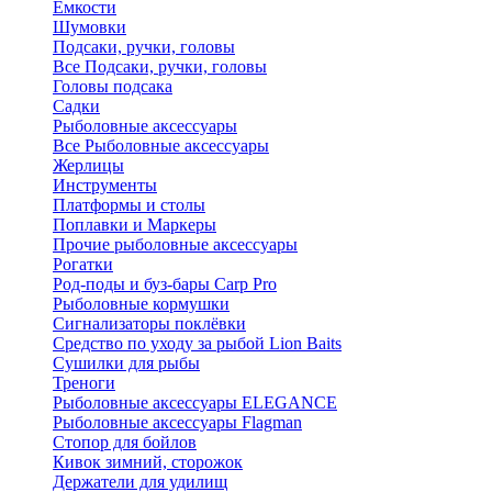
Ёмкости
Шумовки
Подсаки, ручки, головы
Все Подсаки, ручки, головы
Головы подсака
Садки
Рыболовные аксессуары
Все Рыболовные аксессуары
Жерлицы
Инструменты
Платформы и столы
Поплавки и Маркеры
Прочие рыболовные аксессуары
Рогатки
Род-поды и буз-бары Carp Pro
Рыболовные кормушки
Сигнализаторы поклёвки
Средство по уходу за рыбой Lion Baits
Сушилки для рыбы
Треноги
Рыболовные аксессуары ELEGANCE
Рыболовные аксессуары Flagman
Стопор для бойлов
Кивок зимний, сторожок
Держатели для удилищ