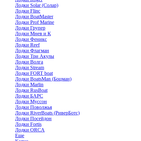
Лодки Solar (Солар)
Лодки Flinc
Лодки BoatMaster
Лодки Prof Marine
Лодки Групер
Лодки Мнев и К
Лодки Феникс
Лодки Reef
Лодки Флагман
Лодки Три Акулы
Лодки Волга
Лодки Stream
Лодки FORT boat
Лодки BoatsMan (Боцман)
Лодки Marlin
Лодки RusBoat
Лодки БАРС
Лодки Муссон
Лодки Поволжья
Лодки RiverBoats (РиверБотс)
Лодки Посейдон
Лодки Fortis
Лодки ORCA
Еще