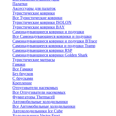
Палатки
Аксессуары для палаток
Туристические коврики
Все Туристические коврики
Туристические коврики ISOLON
Туристические коврики BAY
Самонадувающиеся коврики и подушки
Все Самонадувающиеся коврики и подушки
Самонадувающиеся коврики и подушки BTrace
Самонадувающееся коврики и подушки Tramp
Самонадувающиеся коврики RSP
Самонадувающиеся коврики Golden Shark
Туристические матрасы
Гамаки
Все Гамаки
Без брусков
С брусками
Крепление
Отпугиватели насекомых
Все Отпугиватели насекомых
Фумигаторы Thermacell
Автомобильные холодильники
Все Автомобильные холодильники
Автохолодильники Ice Cube
Холодильники Vector Frost