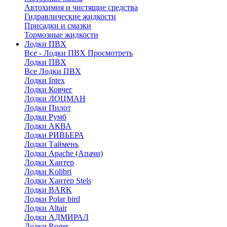
Автохимия и чистящие средства
Гидравлические жидкости
Присадки и смазки
Тормозные жидкости
Лодки ПВХ
Все - Лодки ПВХ
Просмотреть
Лодки ПВХ
Все Лодки ПВХ
Лодки Intex
Лодки Ковчег
Лодки ЛОЦМАН
Лодки Пилот
Лодки Румб
Лодки АКВА
Лодки РИВЬЕРА
Лодки Таймень
Лодки Apache (Апачи)
Лодки Хантер
Лодки Kolibri
Лодки Хантер Stels
Лодки BARK
Лодки Polar bird
Лодки Altair
Лодки АДМИРАЛ
Лодки Roger