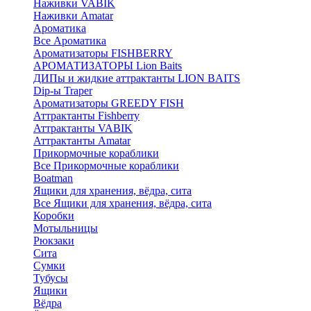
Наживки VABIK
Наживки Amatar
Ароматика
Все Ароматика
Ароматизаторы FISHBERRY
АРОМАТИЗАТОРЫ Lion Baits
ДИПы и жидкие аттрактанты LION BAITS
Dip-ы Traper
Ароматизаторы GREEDY FISH
Аттрактанты Fishberry
Аттрактанты VABIK
Аттрактанты Amatar
Прикормочные кораблики
Все Прикормочные кораблики
Boatman
Ящики для хранения, вёдра, сита
Все Ящики для хранения, вёдра, сита
Коробки
Мотыльницы
Рюкзаки
Сита
Сумки
Тубусы
Ящики
Вёдра