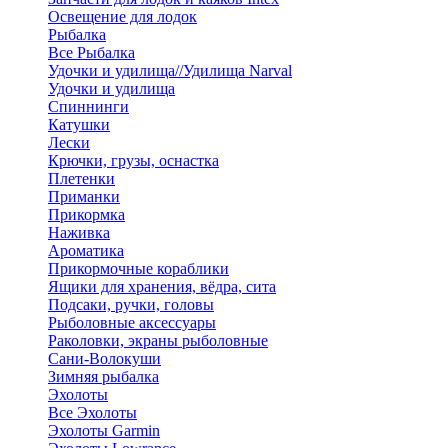
Освещение для лодок
Рыбалка
Все Рыбалка
Удочки и удилища//Удилища Narval
Удочки и удилища
Спиннинги
Катушки
Лески
Крючки, грузы, оснастка
Плетенки
Приманки
Прикормка
Наживка
Ароматика
Прикормочные кораблики
Ящики для хранения, вёдра, сита
Подсаки, ручки, головы
Рыболовные аксессуары
Раколовки, экраны рыболовные
Сани-Волокуши
Зимняя рыбалка
Эхолоты
Все Эхолоты
Эхолоты Garmin