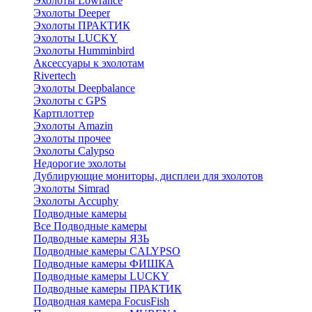
Эхолоты Lowrance
Эхолоты Deeper
Эхолоты ПРАКТИК
Эхолоты LUCKY
Эхолоты Humminbird
Аксессуары к эхолотам
Rivertech
Эхолоты Deepbalance
Эхолоты с GPS
Картплоттер
Эхолоты Amazin
Эхолоты прочее
Эхолоты Calypso
Недорогие эхолоты
Дублирующие мониторы, дисплеи для эхолотов
Эхолоты Simrad
Эхолоты Accuphy
Подводные камеры
Все Подводные камеры
Подводные камеры ЯЗЬ
Подводные камеры CALYPSO
Подводные камеры ФИШКА
Подводные камеры LUCKY
Подводные камеры ПРАКТИК
Подводная камера FocusFish