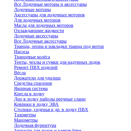
Все Лодочные моторы и аксессуары
Лодочные моторы
Аксессуары для лодочных моторов
Для лодочных моторов
Масла для лодочных моторов
Охлаждающие жидкости
Лодочные аксессуары
Все Лодочные аксессуары
Транцы, опора и накладки транца под мотор
Насосы
Транцевые колёса
Тенты, чехлы и сумки для надувных лодок
Ремонт ПВХ изделий
Вёсла
Держатели для удилищ
Средства спасения
Якорная система
Кресла в лодку
Дно в лодку пайолы реечные слани
Коврики в лодку ЭВА
Столики, сиденья и др. в лодку ПВХ
Тахометры
Манометры
Лодочная фурнитура
Запчасти для лодок и каяков Intex