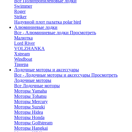
Все Полипропиленовые лодки
Swimmer
Roger
Striker
Надувной плот палатка polar bird
Алюминиевые лодки
Все - Алюминиевые лодки
Просмотреть
Малютка
Lord River
VOLZHANKA
Xstream
Windboat
Триера
Лодочные моторы и аксессуары
Все - Лодочные моторы и аксессуары
Просмотреть
Лодочные моторы
Все Лодочные моторы
Моторы Yamaha
Моторы Tohatsu
Моторы Mercury
Моторы Suzuki
Моторы Hidea
Моторы Honda
Моторы Golfstream
Моторы Hangkai