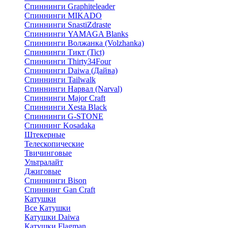
Спиннинги Graphiteleader
Спиннинги MIKADO
Спиннинги SnastiZdraste
Спиннинги YAMAGA Blanks
Спиннинги Волжанка (Volzhanka)
Спиннинги Тикт (Tict)
Спиннинги Thirty34Four
Спиннинги Daiwa (Дайва)
Спиннинги Tailwalk
Спиннинги Нарвал (Narval)
Спиннинги Major Craft
Спиннинги Xesta Black
Спиннинги G-STONE
Спиннинг Kosadaka
Штекерные
Телескопические
Твичинговые
Ультралайт
Джиговые
Спиннинги Bison
Спиннинг Gan Craft
Катушки
Все Катушки
Катушки Daiwa
Катушки Flagman