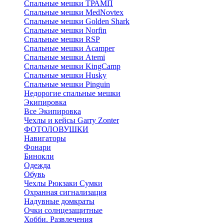
Спальные мешки ТРАМП
Cпальные мешки MedNovtex
Спальные мешки Golden Shark
Спальные мешки Norfin
Спальные мешки RSP
Спальные мешки Acamper
Спальные мешки Atemi
Спальные мешки KingCamp
Спальные мешки Husky
Спальные мешки Pinguin
Недорогие спальные мешки
Экипировка
Все Экипировка
Чехлы и кейсы Garry Zonter
ФОТОЛОВУШКИ
Навигаторы
Фонари
Бинокли
Одежда
Обувь
Чехлы Рюкзаки Сумки
Охранная сигнализация
Надувные домкраты
Очки солнцезащитные
Хобби. Развлечения