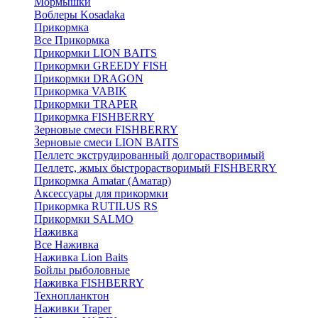
Мормышки
Воблеры Kosadaka
Прикормка
Все Прикормка
Прикормки LION BAITS
Прикормки GREEDY FISH
Прикормки DRAGON
Прикормка VABIK
Прикормки TRAPER
Прикормка FISHBERRY
Зерновые смеси FISHBERRY
Зерновые смеси LION BAITS
Пеллетс экструдированный долгорастворимый
Пеллетс, жмых быстрорастворимый FISHBERRY
Прикормка Amatar (Аматар)
Аксессуары для прикормки
Прикормка RUTILUS RS
Прикормки SALMO
Наживка
Все Наживка
Наживка Lion Baits
Бойлы рыболовные
Наживка FISHBERRY
Технопланктон
Наживки Traper