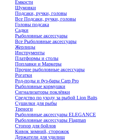
Ёмкости
Шумовки
Подсаки, ручки, головы
Все Подсаки, ручки, головы
Головы подсака
Садки
Рыболовные аксессуары
Все Рыболовные аксессуары
Жерлицы
Инструменты
Платформы и столы
Поплавки и Маркеры
Прочие рыболовные аксессуары
Рогатки
Род-поды и буз-бары Carp Pro
Рыболовные кормушки
Сигнализаторы поклёвки
Средство по уходу за рыбой Lion Baits
Сушилки для рыбы
Треноги
Рыболовные аксессуары ELEGANCE
Рыболовные аксессуары Flagman
Стопор для бойлов
Кивок зимний, сторожок
Держатели для удилищ