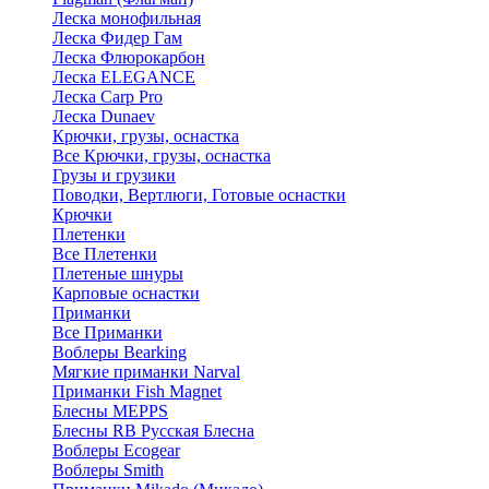
Леска монофильная
Леска Фидер Гам
Леска Флюрокарбон
Леска ELEGANCE
Леска Carp Pro
Леска Dunaev
Крючки, грузы, оснастка
Все Крючки, грузы, оснастка
Грузы и грузики
Поводки, Вертлюги, Готовые оснастки
Крючки
Плетенки
Все Плетенки
Плетеные шнуры
Карповые оснастки
Приманки
Все Приманки
Воблеры Bearking
Мягкие приманки Narval
Приманки Fish Magnet
Блесны MEPPS
Блесны RB Русская Блесна
Воблеры Ecogear
Воблеры Smith