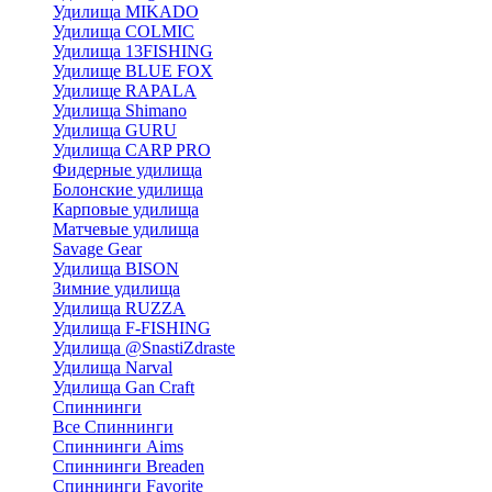
Удилища MIKADO
Удилища COLMIC
Удилища 13FISHING
Удилище BLUE FOX
Удилище RAPALA
Удилища Shimano
Удилища GURU
Удилища CARP PRO
Фидерные удилища
Болонские удилища
Карповые удилища
Матчевые удилища
Savage Gear
Удилища BISON
Зимние удилища
Удилища RUZZA
Удилища F-FISHING
Удилища @SnastiZdraste
Удилища Narval
Удилища Gan Craft
Спиннинги
Все Спиннинги
Спиннинги Aims
Спиннинги Breaden
Спиннинги Favorite