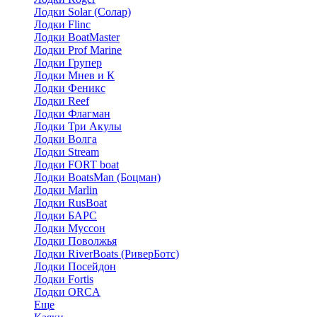
Лодки Solar (Солар)
Лодки Flinc
Лодки BoatMaster
Лодки Prof Marine
Лодки Групер
Лодки Мнев и К
Лодки Феникс
Лодки Reef
Лодки Флагман
Лодки Три Акулы
Лодки Волга
Лодки Stream
Лодки FORT boat
Лодки BoatsMan (Боцман)
Лодки Marlin
Лодки RusBoat
Лодки БАРС
Лодки Муссон
Лодки Поволжья
Лодки RiverBoats (РиверБотс)
Лодки Посейдон
Лодки Fortis
Лодки ORCA
Еще