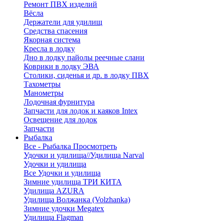
Ремонт ПВХ изделий
Вёсла
Держатели для удилищ
Средства спасения
Якорная система
Кресла в лодку
Дно в лодку пайолы реечные слани
Коврики в лодку ЭВА
Столики, сиденья и др. в лодку ПВХ
Тахометры
Манометры
Лодочная фурнитура
Запчасти для лодок и каяков Intex
Освещение для лодок
Запчасти
Рыбалка
Все - Рыбалка
Просмотреть
Удочки и удилища//Удилища Narval
Удочки и удилища
Все Удочки и удилища
Зимние удилища ТРИ КИТА
Удилища AZURA
Удилища Волжанка (Volzhanka)
Зимние удочки Megatex
Удилища Flagman