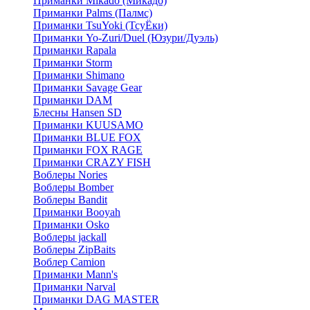
Приманки Mikado (Микадо)
Приманки Palms (Палмс)
Приманки TsuYoki (ТсуЁки)
Приманки Yo-Zuri/Duel (Юзури/Дуэль)
Приманки Rapala
Приманки Storm
Приманки Shimano
Приманки Savage Gear
Приманки DAM
Блесны Hansen SD
Приманки KUUSAMO
Приманки BLUE FOX
Приманки FOX RAGE
Приманки CRAZY FISH
Воблеры Nories
Воблеры Bomber
Воблеры Bandit
Приманки Booyah
Приманки Osko
Воблеры jackall
Воблеры ZipBaits
Воблер Camion
Приманки Mann's
Приманки Narval
Приманки DAG MASTER