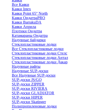
Каяки
Все Каяки
Каяки Intex
Каяки Point 65° North
Каяки ОндатраPRO
Каяки BarrakuDA
Каяки Априла
Плотики Ондатра
Катамараны Ондатра
Надувные байдарки
Стеклопластиковые лодки
Все Стеклопластиковые лодки
Стеклопластиковые лодки Стелс
Стеклопластиковые лодки Антал
Стеклопластиковые лодки Дакар
Надувные рафты
Надувные SUP-доски
Все Надувные SUP-доски
SUP-доски JS/GQ
SUP-доски ZIPPER
SUP-доски RIVIERA
SUP-доски GLADIATOR
SUP-доски HIPER
SUP-доски Skatinger
Полипропиленовые лодки