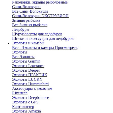
Раколовки, экраны рыболовные
Сани-Волокуши
Все Сани-Волокуши
Сани-Волокуши ЭКСТРУЗИОН
Зимняя рыбалка
Все Зимняя рыбалка
Ледобуры
Шуруповерты для ледобуров
Шнеки и аксессуары для ледобуров
Эхолоты и камеры
Все - Эхолоты и камеры
Просмотреть
Эхолоты
Все Эхолоты
Эхолоты Garmin
Эхолоты Lowrance
Эхолоты Deeper
Эхолоты ПРАКТИК
Эхолоты LUCKY
Эхолоты Humminbird
Аксессуары к эхолотам
Rivertech
Эхолоты Deepbalance
Эхолоты с GPS
Картплоттер
Эхолоты Amazin