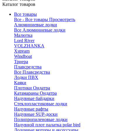
Каталог товаров
Все товары
Все - Все товары
Просмотреть
Алюминиевые лодки
Все Алюминиевые лодки
Малютка
Lord River
VOLZHANKA
Xstream
Windboat
Триера
Плавсредства
Все Плавсредства
Лодки ПВХ
Каяки
Плотики Ондатра
Катамараны Ондатра
Надувные байдарки
Стеклопластиковые лодки
Надувные рафты
Надувные SUP-доски
Полипропиленовые лодки
Надувной плот палатка polar bird
Лодочные моторы и аксессуары