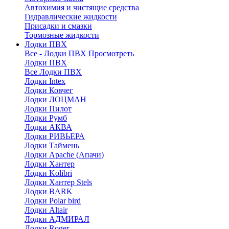
Автохимия и чистящие средства
Гидравлические жидкости
Присадки и смазки
Тормозные жидкости
Лодки ПВХ
Все - Лодки ПВХ
Просмотреть
Лодки ПВХ
Все Лодки ПВХ
Лодки Intex
Лодки Ковчег
Лодки ЛОЦМАН
Лодки Пилот
Лодки Румб
Лодки АКВА
Лодки РИВЬЕРА
Лодки Таймень
Лодки Apache (Апачи)
Лодки Хантер
Лодки Kolibri
Лодки Хантер Stels
Лодки BARK
Лодки Polar bird
Лодки Altair
Лодки АДМИРАЛ
Лодки Roger