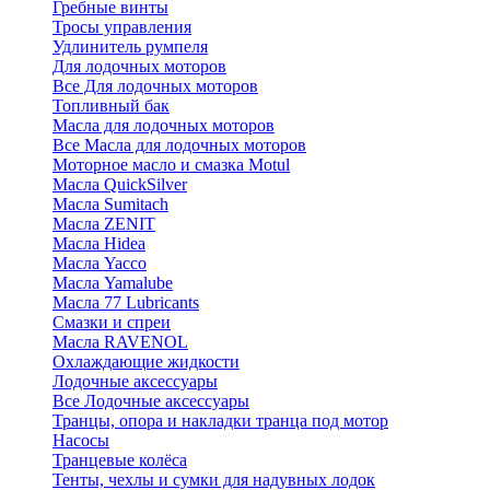
Гребные винты
Тросы управления
Удлинитель румпеля
Для лодочных моторов
Все Для лодочных моторов
Топливный бак
Масла для лодочных моторов
Все Масла для лодочных моторов
Моторное масло и смазка Motul
Масла QuickSilver
Масла Sumitach
Масла ZENIT
Масла Hidea
Масла Yacco
Масла Yamalube
Масла 77 Lubricants
Смазки и спреи
Масла RAVENOL
Охлаждающие жидкости
Лодочные аксессуары
Все Лодочные аксессуары
Транцы, опора и накладки транца под мотор
Насосы
Транцевые колёса
Тенты, чехлы и сумки для надувных лодок