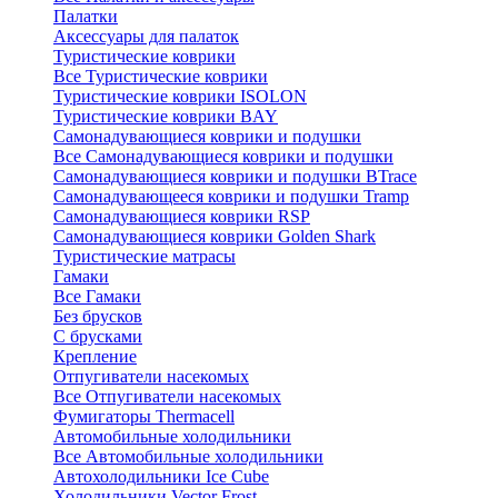
Палатки
Аксессуары для палаток
Туристические коврики
Все Туристические коврики
Туристические коврики ISOLON
Туристические коврики BAY
Самонадувающиеся коврики и подушки
Все Самонадувающиеся коврики и подушки
Самонадувающиеся коврики и подушки BTrace
Самонадувающееся коврики и подушки Tramp
Самонадувающиеся коврики RSP
Самонадувающиеся коврики Golden Shark
Туристические матрасы
Гамаки
Все Гамаки
Без брусков
С брусками
Крепление
Отпугиватели насекомых
Все Отпугиватели насекомых
Фумигаторы Thermacell
Автомобильные холодильники
Все Автомобильные холодильники
Автохолодильники Ice Cube
Холодильники Vector Frost