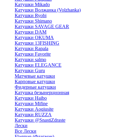
Катушки Mikado
Катушки Волжанка (Volzhanka)
Катушки Ryobi
Катушки Shimano
Катушки SAVAGE GEAR
Катушки DAM
Катушки OKUMA
Катушки 13FISHING
Катушки Rapala
Катушки Favorite
Катушки salmo
Катушки ELEGANCE
Катушки Guru
Матчевые катушки
Карповые катушки
Фидерные катушки
Катушка безынерционная
Катушки Haibo
Катушки Mifine
Катушки Aoqiusite
Катушки RUZZA
Катушки @SnastiZdraste
Лески
Все Лески
Flagman (Флагман)