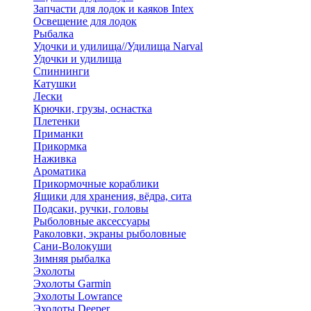
Запчасти для лодок и каяков Intex
Освещение для лодок
Рыбалка
Удочки и удилища//Удилища Narval
Удочки и удилища
Спиннинги
Катушки
Лески
Крючки, грузы, оснастка
Плетенки
Приманки
Прикормка
Наживка
Ароматика
Прикормочные кораблики
Ящики для хранения, вёдра, сита
Подсаки, ручки, головы
Рыболовные аксессуары
Раколовки, экраны рыболовные
Сани-Волокуши
Зимняя рыбалка
Эхолоты
Эхолоты Garmin
Эхолоты Lowrance
Эхолоты Deeper