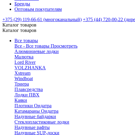
Бренды
Оптовым покупателям
+375 (29) 119-66-61 (многоканальный)
+375 (44) 720-00-22 (дир
Каталог товаров
Каталог товаров
Все товары
Все - Все товары
Просмотреть
Алюминиевые лодки
Малютка
Lord River
VOLZHANKA
Xstream
Windboat
Триера
Плавсредства
Лодки ПВХ
Каяки
Плотики Ондатра
Катамараны Ондатра
Надувные байдарки
Стеклопластиковые лодки
Надувные рафты
Надувные SUP-доски