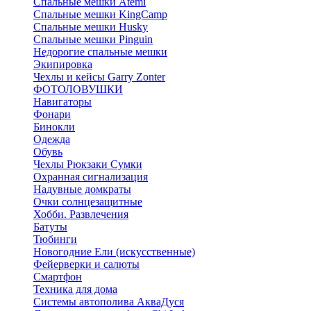
Спальные мешки Atemi
Спальные мешки KingCamp
Спальные мешки Husky
Спальные мешки Pinguin
Недорогие спальные мешки
Экипировка
Чехлы и кейсы Garry Zonter
ФОТОЛОВУШКИ
Навигаторы
Фонари
Бинокли
Одежда
Обувь
Чехлы Рюкзаки Сумки
Охранная сигнализация
Надувные домкраты
Очки солнцезащитные
Хобби. Развлечения
Батуты
Тюбинги
Новогодние Ели (искусственные)
Фейерверки и салюты
Смартфон
Техника для дома
Системы автополива АкваДуся