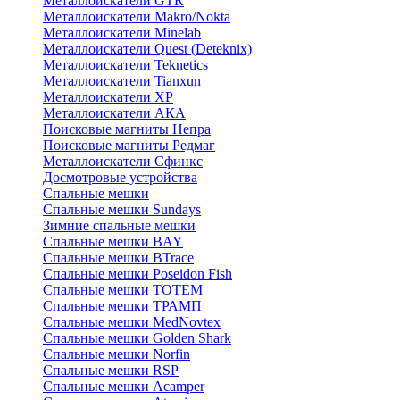
Металлоискатели GTR
Металлоискатели Makro/Nokta
Металлоискатели Minelab
Металлоискатели Quest (Deteknix)
Металлоискатели Teknetics
Металлоискатели Tianxun
Металлоискатели XP
Металлоискатели АКА
Поисковые магниты Непра
Поисковые магниты Редмаг
Металлоискатели Сфинкс
Досмотровые устройства
Спальные мешки
Спальные мешки Sundays
Зимние спальные мешки
Спальные мешки BAY
Спальные мешки BTrace
Спальные мешки Poseidon Fish
Спальные мешки ТОТЕМ
Спальные мешки ТРАМП
Cпальные мешки MedNovtex
Спальные мешки Golden Shark
Спальные мешки Norfin
Спальные мешки RSP
Спальные мешки Acamper