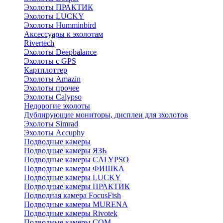
Эхолоты ПРАКТИК
Эхолоты LUCKY
Эхолоты Humminbird
Аксессуары к эхолотам
Rivertech
Эхолоты Deepbalance
Эхолоты с GPS
Картплоттер
Эхолоты Amazin
Эхолоты прочее
Эхолоты Calypso
Недорогие эхолоты
Дублирующие мониторы, дисплеи для эхолотов
Эхолоты Simrad
Эхолоты Accuphy
Подводные камеры
Подводные камеры ЯЗЬ
Подводные камеры CALYPSO
Подводные камеры ФИШКА
Подводные камеры LUCKY
Подводные камеры ПРАКТИК
Подводная камера FocusFish
Подводные камеры MURENA
Подводные камеры Rivotek
Подводные камеры СОМ