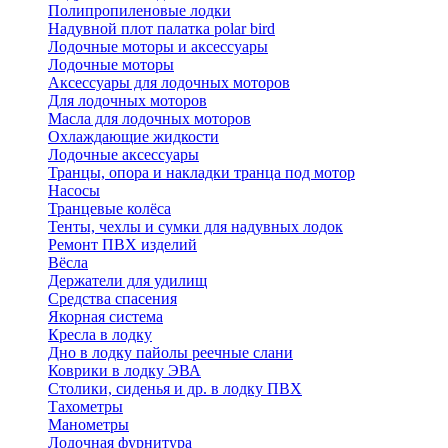
Полипропиленовые лодки
Надувной плот палатка polar bird
Лодочные моторы и аксессуары
Лодочные моторы
Аксессуары для лодочных моторов
Для лодочных моторов
Масла для лодочных моторов
Охлаждающие жидкости
Лодочные аксессуары
Транцы, опора и накладки транца под мотор
Насосы
Транцевые колёса
Тенты, чехлы и сумки для надувных лодок
Ремонт ПВХ изделий
Вёсла
Держатели для удилищ
Средства спасения
Якорная система
Кресла в лодку
Дно в лодку пайолы реечные слани
Коврики в лодку ЭВА
Столики, сиденья и др. в лодку ПВХ
Тахометры
Манометры
Лодочная фурнитура