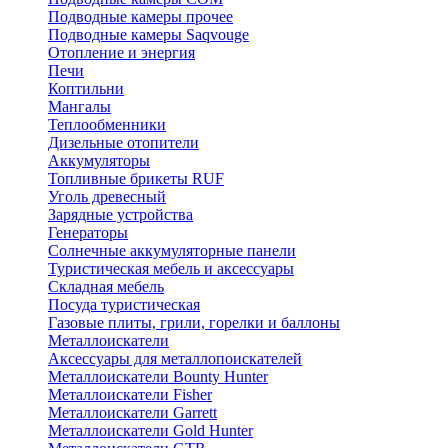
Подводные камеры прочее
Подводные камеры Saqvouge
Отопление и энергия
Печи
Коптильни
Мангалы
Теплообменники
Дизельные отопители
Аккумуляторы
Топливные брикеты RUF
Уголь древесный
Зарядные устройства
Генераторы
Солнечные аккумуляторные панели
Туристическая мебель и аксессуары
Складная мебель
Посуда туристическая
Газовые плиты, грили, горелки и баллоны
Металлоискатели
Аксессуары для металлопоискателей
Металлоискатели Bounty Hunter
Металлоискатели Fisher
Металлоискатели Garrett
Металлоискатели Gold Hunter