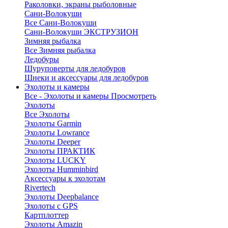
Раколовки, экраны рыболовные
Сани-Волокуши
Все Сани-Волокуши
Сани-Волокуши ЭКСТРУЗИОН
Зимняя рыбалка
Все Зимняя рыбалка
Ледобуры
Шуруповерты для ледобуров
Шнеки и аксессуары для ледобуров
Эхолоты и камеры
Все - Эхолоты и камеры
Просмотреть
Эхолоты
Все Эхолоты
Эхолоты Garmin
Эхолоты Lowrance
Эхолоты Deeper
Эхолоты ПРАКТИК
Эхолоты LUCKY
Эхолоты Humminbird
Аксессуары к эхолотам
Rivertech
Эхолоты Deepbalance
Эхолоты с GPS
Картплоттер
Эхолоты Amazin