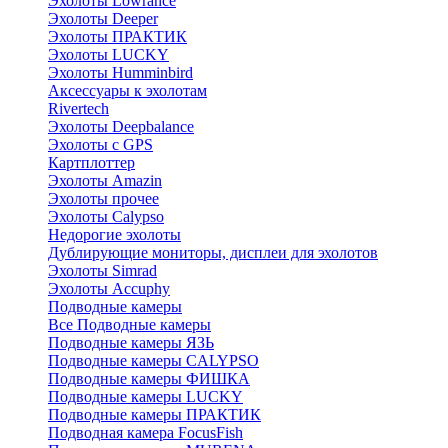
Эхолоты Lowrance
Эхолоты Deeper
Эхолоты ПРАКТИК
Эхолоты LUCKY
Эхолоты Humminbird
Аксессуары к эхолотам
Rivertech
Эхолоты Deepbalance
Эхолоты с GPS
Картплоттер
Эхолоты Amazin
Эхолоты прочее
Эхолоты Calypso
Недорогие эхолоты
Дублирующие мониторы, дисплеи для эхолотов
Эхолоты Simrad
Эхолоты Accuphy
Подводные камеры
Все Подводные камеры
Подводные камеры ЯЗЬ
Подводные камеры CALYPSO
Подводные камеры ФИШКА
Подводные камеры LUCKY
Подводные камеры ПРАКТИК
Подводная камера FocusFish