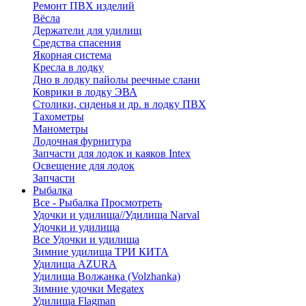
Ремонт ПВХ изделий
Вёсла
Держатели для удилищ
Средства спасения
Якорная система
Кресла в лодку
Дно в лодку пайолы реечные слани
Коврики в лодку ЭВА
Столики, сиденья и др. в лодку ПВХ
Тахометры
Манометры
Лодочная фурнитура
Запчасти для лодок и каяков Intex
Освещение для лодок
Запчасти
Рыбалка
Все - Рыбалка
Просмотреть
Удочки и удилища//Удилища Narval
Удочки и удилища
Все Удочки и удилища
Зимние удилища ТРИ КИТА
Удилища AZURA
Удилища Волжанка (Volzhanka)
Зимние удочки Megatex
Удилища Flagman