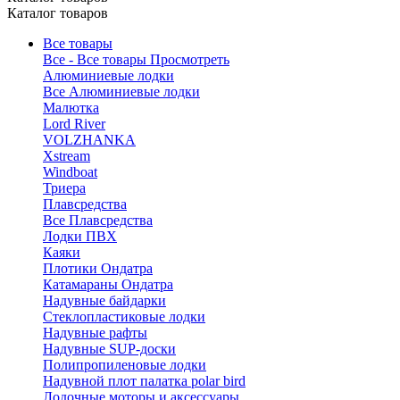
Каталог товаров
Все товары
Все - Все товары
Просмотреть
Алюминиевые лодки
Все Алюминиевые лодки
Малютка
Lord River
VOLZHANKA
Xstream
Windboat
Триера
Плавсредства
Все Плавсредства
Лодки ПВХ
Каяки
Плотики Ондатра
Катамараны Ондатра
Надувные байдарки
Стеклопластиковые лодки
Надувные рафты
Надувные SUP-доски
Полипропиленовые лодки
Надувной плот палатка polar bird
Лодочные моторы и аксессуары