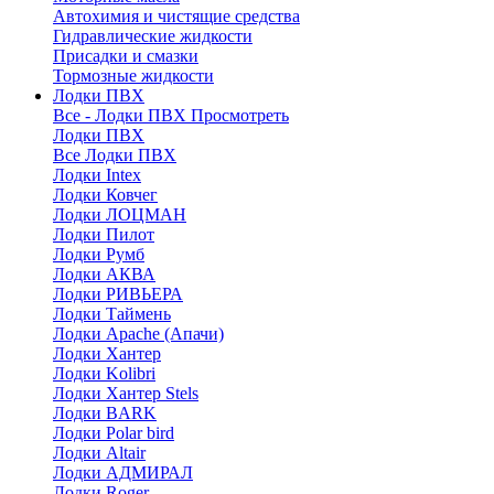
Автохимия и чистящие средства
Гидравлические жидкости
Присадки и смазки
Тормозные жидкости
Лодки ПВХ
Все - Лодки ПВХ
Просмотреть
Лодки ПВХ
Все Лодки ПВХ
Лодки Intex
Лодки Ковчег
Лодки ЛОЦМАН
Лодки Пилот
Лодки Румб
Лодки АКВА
Лодки РИВЬЕРА
Лодки Таймень
Лодки Apache (Апачи)
Лодки Хантер
Лодки Kolibri
Лодки Хантер Stels
Лодки BARK
Лодки Polar bird
Лодки Altair
Лодки АДМИРАЛ
Лодки Roger