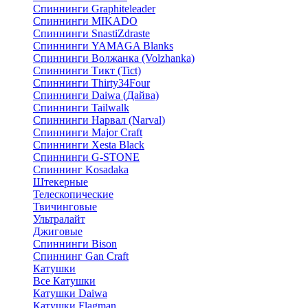
Спиннинги Graphiteleader
Спиннинги MIKADO
Спиннинги SnastiZdraste
Спиннинги YAMAGA Blanks
Спиннинги Волжанка (Volzhanka)
Спиннинги Тикт (Tict)
Спиннинги Thirty34Four
Спиннинги Daiwa (Дайва)
Спиннинги Tailwalk
Спиннинги Нарвал (Narval)
Спиннинги Major Craft
Спиннинги Xesta Black
Спиннинги G-STONE
Спиннинг Kosadaka
Штекерные
Телескопические
Твичинговые
Ультралайт
Джиговые
Спиннинги Bison
Спиннинг Gan Craft
Катушки
Все Катушки
Катушки Daiwa
Катушки Flagman