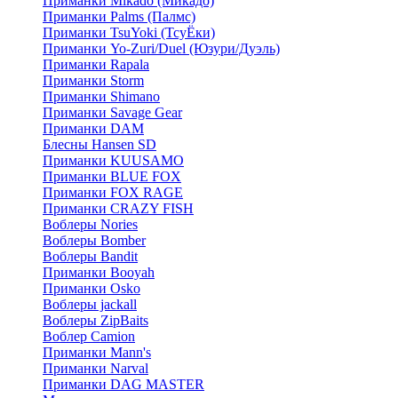
Приманки Mikado (Микадо)
Приманки Palms (Палмс)
Приманки TsuYoki (ТсуЁки)
Приманки Yo-Zuri/Duel (Юзури/Дуэль)
Приманки Rapala
Приманки Storm
Приманки Shimano
Приманки Savage Gear
Приманки DAM
Блесны Hansen SD
Приманки KUUSAMO
Приманки BLUE FOX
Приманки FOX RAGE
Приманки CRAZY FISH
Воблеры Nories
Воблеры Bomber
Воблеры Bandit
Приманки Booyah
Приманки Osko
Воблеры jackall
Воблеры ZipBaits
Воблер Camion
Приманки Mann's
Приманки Narval
Приманки DAG MASTER