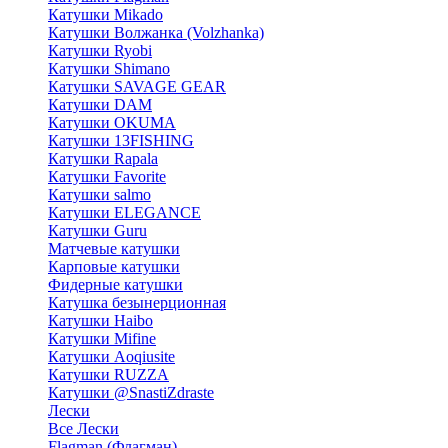
Катушки Mikado
Катушки Волжанка (Volzhanka)
Катушки Ryobi
Катушки Shimano
Катушки SAVAGE GEAR
Катушки DAM
Катушки OKUMA
Катушки 13FISHING
Катушки Rapala
Катушки Favorite
Катушки salmo
Катушки ELEGANCE
Катушки Guru
Матчевые катушки
Карповые катушки
Фидерные катушки
Катушка безынерционная
Катушки Haibo
Катушки Mifine
Катушки Aoqiusite
Катушки RUZZA
Катушки @SnastiZdraste
Лески
Все Лески
Flagman (Флагман)