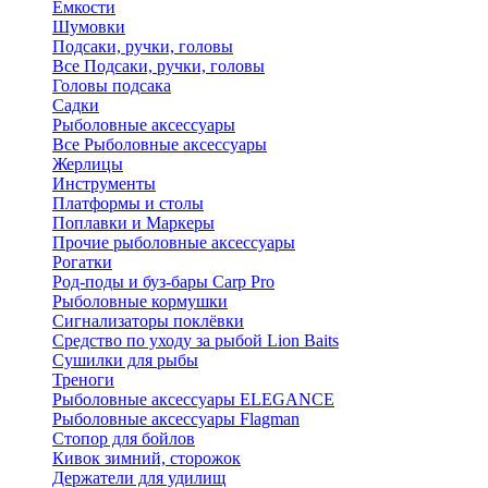
Ёмкости
Шумовки
Подсаки, ручки, головы
Все Подсаки, ручки, головы
Головы подсака
Садки
Рыболовные аксессуары
Все Рыболовные аксессуары
Жерлицы
Инструменты
Платформы и столы
Поплавки и Маркеры
Прочие рыболовные аксессуары
Рогатки
Род-поды и буз-бары Carp Pro
Рыболовные кормушки
Сигнализаторы поклёвки
Средство по уходу за рыбой Lion Baits
Сушилки для рыбы
Треноги
Рыболовные аксессуары ELEGANCE
Рыболовные аксессуары Flagman
Стопор для бойлов
Кивок зимний, сторожок
Держатели для удилищ