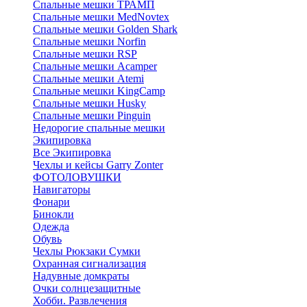
Спальные мешки ТРАМП
Cпальные мешки MedNovtex
Спальные мешки Golden Shark
Спальные мешки Norfin
Спальные мешки RSP
Спальные мешки Acamper
Спальные мешки Atemi
Спальные мешки KingCamp
Спальные мешки Husky
Спальные мешки Pinguin
Недорогие спальные мешки
Экипировка
Все Экипировка
Чехлы и кейсы Garry Zonter
ФОТОЛОВУШКИ
Навигаторы
Фонари
Бинокли
Одежда
Обувь
Чехлы Рюкзаки Сумки
Охранная сигнализация
Надувные домкраты
Очки солнцезащитные
Хобби. Развлечения