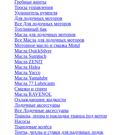
Гребные винты
Тросы управления
Удлинитель румпеля
Для лодочных моторов
Все Для лодочных моторов
Топливный бак
Масла для лодочных моторов
Все Масла для лодочных моторов
Моторное масло и смазка Motul
Масла QuickSilver
Масла Sumitach
Масла ZENIT
Масла Hidea
Масла Yacco
Масла Yamalube
Масла 77 Lubricants
Смазки и спреи
Масла RAVENOL
Охлаждающие жидкости
Лодочные аксессуары
Все Лодочные аксессуары
Транцы, опора и накладки транца под мотор
Насосы
Транцевые колёса
Тенты, чехлы и сумки для надувных лодок