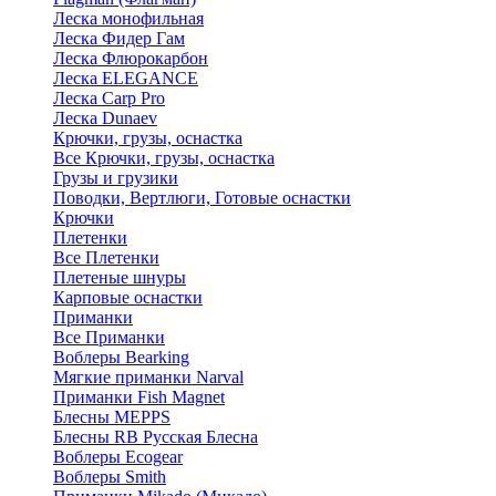
Леска монофильная
Леска Фидер Гам
Леска Флюрокарбон
Леска ELEGANCE
Леска Carp Pro
Леска Dunaev
Крючки, грузы, оснастка
Все Крючки, грузы, оснастка
Грузы и грузики
Поводки, Вертлюги, Готовые оснастки
Крючки
Плетенки
Все Плетенки
Плетеные шнуры
Карповые оснастки
Приманки
Все Приманки
Воблеры Bearking
Мягкие приманки Narval
Приманки Fish Magnet
Блесны MEPPS
Блесны RB Русская Блесна
Воблеры Ecogear
Воблеры Smith