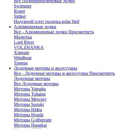
Все Полипропиленовые лодки
Swimmer
Roger
Striker
Надувной плот палатка polar bird
Алюминиевые лодки
Все - Алюминиевые лодки
Просмотреть
Малютка
Lord River
VOLZHANKA
Xstream
Windboat
Триера
Лодочные моторы и аксессуары
Все - Лодочные моторы и аксессуары
Просмотреть
Лодочные моторы
Все Лодочные моторы
Моторы Yamaha
Моторы Tohatsu
Моторы Mercury
Моторы Suzuki
Моторы Hidea
Моторы Honda
Моторы Golfstream
Моторы Hangkai