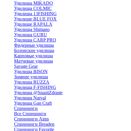
Удилища MIKADO
Удилища COLMIC
Удилища 13FISHING
Удилище BLUE FOX
Удилище RAPALA
Удилища Shimano
Удилища GURU
Удилища CARP PRO
Фидерные удилища
Болонские удилища
Карповые удилища
Матчевые удилища
Savage Gear
Удилища BISON
Зимние удилища
Удилища RUZZA
Удилища F-FISHING
Удилища @SnastiZdraste
Удилища Narval
Удилища Gan Craft
Спиннинги
Все Спиннинги
Спиннинги Aims
Спиннинги Breaden
Спиннинги Favorite