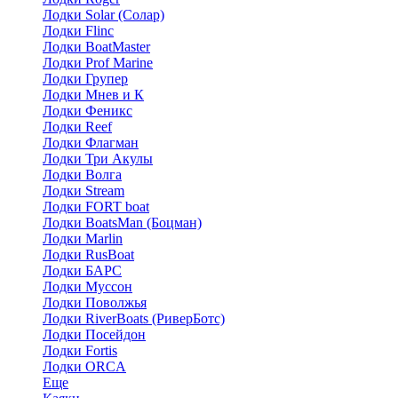
Лодки Solar (Солар)
Лодки Flinc
Лодки BoatMaster
Лодки Prof Marine
Лодки Групер
Лодки Мнев и К
Лодки Феникс
Лодки Reef
Лодки Флагман
Лодки Три Акулы
Лодки Волга
Лодки Stream
Лодки FORT boat
Лодки BoatsMan (Боцман)
Лодки Marlin
Лодки RusBoat
Лодки БАРС
Лодки Муссон
Лодки Поволжья
Лодки RiverBoats (РиверБотс)
Лодки Посейдон
Лодки Fortis
Лодки ORCA
Еще