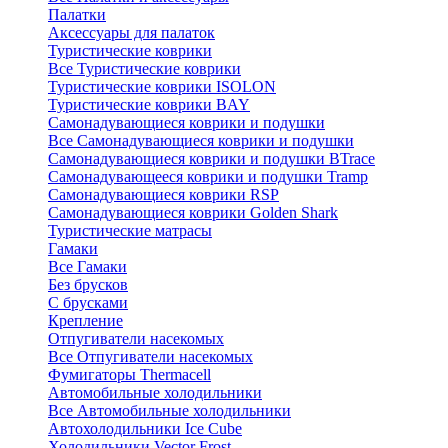
Палатки
Аксессуары для палаток
Туристические коврики
Все Туристические коврики
Туристические коврики ISOLON
Туристические коврики BAY
Самонадувающиеся коврики и подушки
Все Самонадувающиеся коврики и подушки
Самонадувающиеся коврики и подушки BTrace
Самонадувающееся коврики и подушки Tramp
Самонадувающиеся коврики RSP
Самонадувающиеся коврики Golden Shark
Туристические матрасы
Гамаки
Все Гамаки
Без брусков
С брусками
Крепление
Отпугиватели насекомых
Все Отпугиватели насекомых
Фумигаторы Thermacell
Автомобильные холодильники
Все Автомобильные холодильники
Автохолодильники Ice Cube
Холодильники Vector Frost