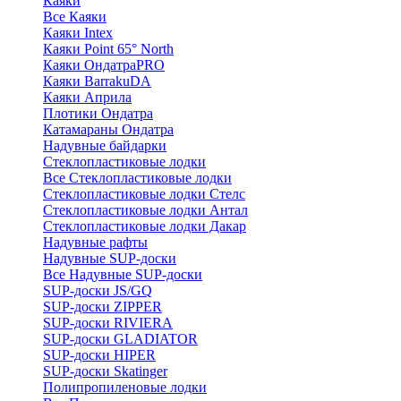
Каяки
Все Каяки
Каяки Intex
Каяки Point 65° North
Каяки ОндатраPRO
Каяки BarrakuDA
Каяки Априла
Плотики Ондатра
Катамараны Ондатра
Надувные байдарки
Стеклопластиковые лодки
Все Стеклопластиковые лодки
Стеклопластиковые лодки Стелс
Стеклопластиковые лодки Антал
Стеклопластиковые лодки Дакар
Надувные рафты
Надувные SUP-доски
Все Надувные SUP-доски
SUP-доски JS/GQ
SUP-доски ZIPPER
SUP-доски RIVIERA
SUP-доски GLADIATOR
SUP-доски HIPER
SUP-доски Skatinger
Полипропиленовые лодки