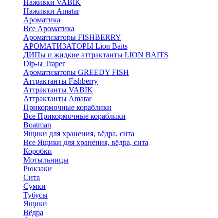
Наживки VABIK
Наживки Amatar
Ароматика
Все Ароматика
Ароматизаторы FISHBERRY
АРОМАТИЗАТОРЫ Lion Baits
ДИПы и жидкие аттрактанты LION BAITS
Dip-ы Traper
Ароматизаторы GREEDY FISH
Аттрактанты Fishberry
Аттрактанты VABIK
Аттрактанты Amatar
Прикормочные кораблики
Все Прикормочные кораблики
Boatman
Ящики для хранения, вёдра, сита
Все Ящики для хранения, вёдра, сита
Коробки
Мотыльницы
Рюкзаки
Сита
Сумки
Тубусы
Ящики
Вёдра