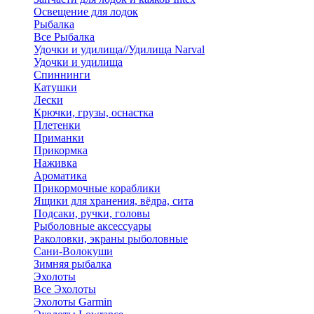
Освещение для лодок
Рыбалка
Все Рыбалка
Удочки и удилища//Удилища Narval
Удочки и удилища
Спиннинги
Катушки
Лески
Крючки, грузы, оснастка
Плетенки
Приманки
Прикормка
Наживка
Ароматика
Прикормочные кораблики
Ящики для хранения, вёдра, сита
Подсаки, ручки, головы
Рыболовные аксессуары
Раколовки, экраны рыболовные
Сани-Волокуши
Зимняя рыбалка
Эхолоты
Все Эхолоты
Эхолоты Garmin