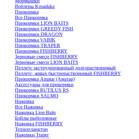
Мормышки
Воблеры Kosadaka
Прикормка
Все Прикормка
Прикормки LION BAITS
Прикормки GREEDY FISH
Прикормки DRAGON
Прикормка VABIK
Прикормки TRAPER
Прикормка FISHBERRY
Зерновые смеси FISHBERRY
Зерновые смеси LION BAITS
Пеллетс экструдированный долгорастворимый
Пеллетс, жмых быстрорастворимый FISHBERRY
Прикормка Amatar (Аматар)
Аксессуары для прикормки
Прикормка RUTILUS RS
Прикормки SALMO
Наживка
Все Наживка
Наживка Lion Baits
Бойлы рыболовные
Наживка FISHBERRY
Технопланктон
Наживки Traper