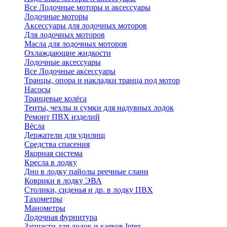
Все Лодочные моторы и аксессуары
Лодочные моторы
Аксессуары для лодочных моторов
Для лодочных моторов
Масла для лодочных моторов
Охлаждающие жидкости
Лодочные аксессуары
Все Лодочные аксессуары
Транцы, опора и накладки транца под мотор
Насосы
Транцевые колёса
Тенты, чехлы и сумки для надувных лодок
Ремонт ПВХ изделий
Вёсла
Держатели для удилищ
Средства спасения
Якорная система
Кресла в лодку
Дно в лодку пайолы реечные слани
Коврики в лодку ЭВА
Столики, сиденья и др. в лодку ПВХ
Тахометры
Манометры
Лодочная фурнитура
Запчасти для лодок и каяков Intex