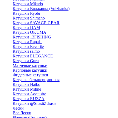
Катушки Mikado
Катушки Волжанка (Volzhanka)
Катушки Ryobi
Катушки Shimano
Катушки SAVAGE GEAR
Катушки DAM
Катушки OKUMA
Катушки 13FISHING
Катушки Rapala
Катушки Favorite
Катушки salmo
Катушки ELEGANCE
Катушки Guru
Матчевые катушки
Карповые катушки
Фидерные катушки
Катушка безынерционная
Катушки Haibo
Катушки Mifine
Катушки Aoqiusite
Катушки RUZZA
Катушки @SnastiZdraste
Лески
Все Лески
Flagman (Флагман)