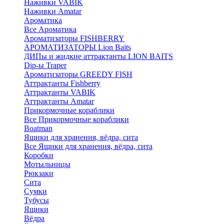
Наживки VABIK
Наживки Amatar
Ароматика
Все Ароматика
Ароматизаторы FISHBERRY
АРОМАТИЗАТОРЫ Lion Baits
ДИПы и жидкие аттрактанты LION BAITS
Dip-ы Traper
Ароматизаторы GREEDY FISH
Аттрактанты Fishberry
Аттрактанты VABIK
Аттрактанты Amatar
Прикормочные кораблики
Все Прикормочные кораблики
Boatman
Ящики для хранения, вёдра, сита
Все Ящики для хранения, вёдра, сита
Коробки
Мотыльницы
Рюкзаки
Сита
Сумки
Тубусы
Ящики
Вёдра