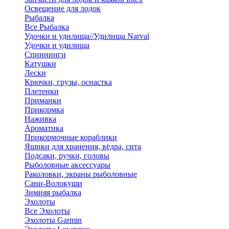
Освещение для лодок
Рыбалка
Все Рыбалка
Удочки и удилища//Удилища Narval
Удочки и удилища
Спиннинги
Катушки
Лески
Крючки, грузы, оснастка
Плетенки
Приманки
Прикормка
Наживка
Ароматика
Прикормочные кораблики
Ящики для хранения, вёдра, сита
Подсаки, ручки, головы
Рыболовные аксессуары
Раколовки, экраны рыболовные
Сани-Волокуши
Зимняя рыбалка
Эхолоты
Все Эхолоты
Эхолоты Garmin