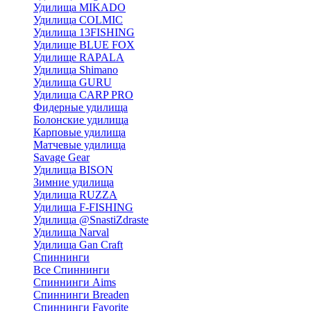
Удилища MIKADO
Удилища COLMIC
Удилища 13FISHING
Удилище BLUE FOX
Удилище RAPALA
Удилища Shimano
Удилища GURU
Удилища CARP PRO
Фидерные удилища
Болонские удилища
Карповые удилища
Матчевые удилища
Savage Gear
Удилища BISON
Зимние удилища
Удилища RUZZA
Удилища F-FISHING
Удилища @SnastiZdraste
Удилища Narval
Удилища Gan Craft
Спиннинги
Все Спиннинги
Спиннинги Aims
Спиннинги Breaden
Спиннинги Favorite