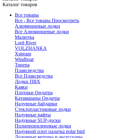
Каталог товаров
Все товары
Все - Все товары
Просмотреть
Алюминиевые лодки
Все Алюминиевые лодки
Малютка
Lord River
VOLZHANKA
Xstream
Windboat
Триера
Плавсредства
Все Плавсредства
Лодки ПВХ
Каяки
Плотики Ондатра
Катамараны Ондатра
Надувные байдарки
Стеклопластиковые лодки
Надувные рафты
Надувные SUP-доски
Полипропиленовые лодки
Надувной плот палатка polar bird
Лодочные моторы и аксессуары