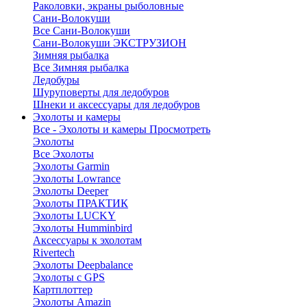
Раколовки, экраны рыболовные
Сани-Волокуши
Все Сани-Волокуши
Сани-Волокуши ЭКСТРУЗИОН
Зимняя рыбалка
Все Зимняя рыбалка
Ледобуры
Шуруповерты для ледобуров
Шнеки и аксессуары для ледобуров
Эхолоты и камеры
Все - Эхолоты и камеры
Просмотреть
Эхолоты
Все Эхолоты
Эхолоты Garmin
Эхолоты Lowrance
Эхолоты Deeper
Эхолоты ПРАКТИК
Эхолоты LUCKY
Эхолоты Humminbird
Аксессуары к эхолотам
Rivertech
Эхолоты Deepbalance
Эхолоты с GPS
Картплоттер
Эхолоты Amazin