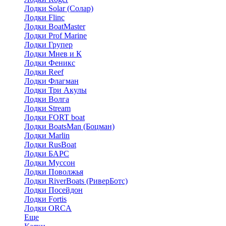
Лодки Solar (Солар)
Лодки Flinc
Лодки BoatMaster
Лодки Prof Marine
Лодки Групер
Лодки Мнев и К
Лодки Феникс
Лодки Reef
Лодки Флагман
Лодки Три Акулы
Лодки Волга
Лодки Stream
Лодки FORT boat
Лодки BoatsMan (Боцман)
Лодки Marlin
Лодки RusBoat
Лодки БАРС
Лодки Муссон
Лодки Поволжья
Лодки RiverBoats (РиверБотс)
Лодки Посейдон
Лодки Fortis
Лодки ORCA
Еще