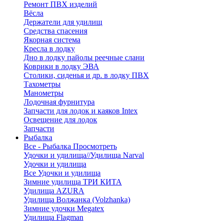
Ремонт ПВХ изделий
Вёсла
Держатели для удилищ
Средства спасения
Якорная система
Кресла в лодку
Дно в лодку пайолы реечные слани
Коврики в лодку ЭВА
Столики, сиденья и др. в лодку ПВХ
Тахометры
Манометры
Лодочная фурнитура
Запчасти для лодок и каяков Intex
Освещение для лодок
Запчасти
Рыбалка
Все - Рыбалка
Просмотреть
Удочки и удилища//Удилища Narval
Удочки и удилища
Все Удочки и удилища
Зимние удилища ТРИ КИТА
Удилища AZURA
Удилища Волжанка (Volzhanka)
Зимние удочки Megatex
Удилища Flagman