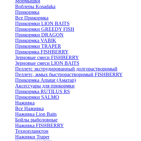
Мормышки
Воблеры Kosadaka
Прикормка
Все Прикормка
Прикормки LION BAITS
Прикормки GREEDY FISH
Прикормки DRAGON
Прикормка VABIK
Прикормки TRAPER
Прикормка FISHBERRY
Зерновые смеси FISHBERRY
Зерновые смеси LION BAITS
Пеллетс экструдированный долгорастворимый
Пеллетс, жмых быстрорастворимый FISHBERRY
Прикормка Amatar (Аматар)
Аксессуары для прикормки
Прикормка RUTILUS RS
Прикормки SALMO
Наживка
Все Наживка
Наживка Lion Baits
Бойлы рыболовные
Наживка FISHBERRY
Технопланктон
Наживки Traper