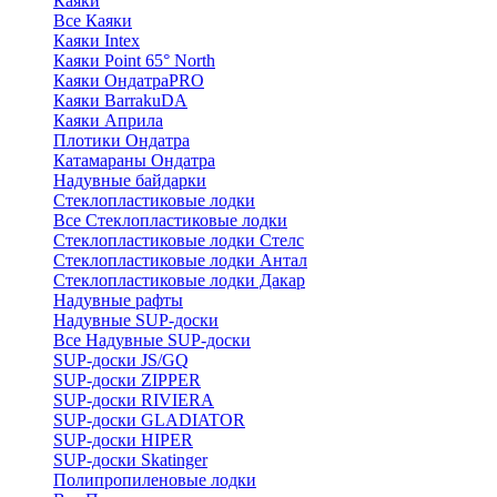
Каяки
Все Каяки
Каяки Intex
Каяки Point 65° North
Каяки ОндатраPRO
Каяки BarrakuDA
Каяки Априла
Плотики Ондатра
Катамараны Ондатра
Надувные байдарки
Стеклопластиковые лодки
Все Стеклопластиковые лодки
Стеклопластиковые лодки Стелс
Стеклопластиковые лодки Антал
Стеклопластиковые лодки Дакар
Надувные рафты
Надувные SUP-доски
Все Надувные SUP-доски
SUP-доски JS/GQ
SUP-доски ZIPPER
SUP-доски RIVIERA
SUP-доски GLADIATOR
SUP-доски HIPER
SUP-доски Skatinger
Полипропиленовые лодки