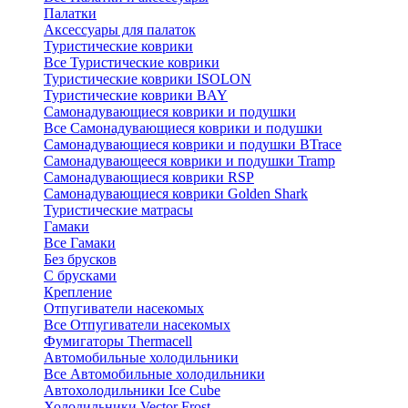
Палатки
Аксессуары для палаток
Туристические коврики
Все Туристические коврики
Туристические коврики ISOLON
Туристические коврики BAY
Самонадувающиеся коврики и подушки
Все Самонадувающиеся коврики и подушки
Самонадувающиеся коврики и подушки BTrace
Самонадувающееся коврики и подушки Tramp
Самонадувающиеся коврики RSP
Самонадувающиеся коврики Golden Shark
Туристические матрасы
Гамаки
Все Гамаки
Без брусков
С брусками
Крепление
Отпугиватели насекомых
Все Отпугиватели насекомых
Фумигаторы Thermacell
Автомобильные холодильники
Все Автомобильные холодильники
Автохолодильники Ice Cube
Холодильники Vector Frost