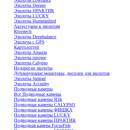
Эхолоты Lowrance
Эхолоты Deeper
Эхолоты ПРАКТИК
Эхолоты LUCKY
Эхолоты Humminbird
Аксессуары к эхолотам
Rivertech
Эхолоты Deepbalance
Эхолоты с GPS
Картплоттер
Эхолоты Amazin
Эхолоты прочее
Эхолоты Calypso
Недорогие эхолоты
Дублирующие мониторы, дисплеи для эхолотов
Эхолоты Simrad
Эхолоты Accuphy
Подводные камеры
Все Подводные камеры
Подводные камеры ЯЗЬ
Подводные камеры CALYPSO
Подводные камеры ФИШКА
Подводные камеры LUCKY
Подводные камеры ПРАКТИК
Подводная камера FocusFish