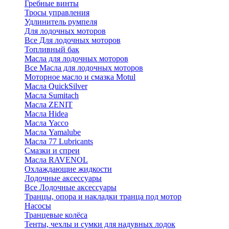
Гребные винты
Тросы управления
Удлинитель румпеля
Для лодочных моторов
Все Для лодочных моторов
Топливный бак
Масла для лодочных моторов
Все Масла для лодочных моторов
Моторное масло и смазка Motul
Масла QuickSilver
Масла Sumitach
Масла ZENIT
Масла Hidea
Масла Yacco
Масла Yamalube
Масла 77 Lubricants
Смазки и спреи
Масла RAVENOL
Охлаждающие жидкости
Лодочные аксессуары
Все Лодочные аксессуары
Транцы, опора и накладки транца под мотор
Насосы
Транцевые колёса
Тенты, чехлы и сумки для надувных лодок