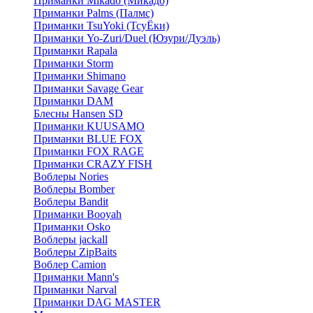
Приманки Mikado (Микадо)
Приманки Palms (Палмс)
Приманки TsuYoki (ТсуЁки)
Приманки Yo-Zuri/Duel (Юзури/Дуэль)
Приманки Rapala
Приманки Storm
Приманки Shimano
Приманки Savage Gear
Приманки DAM
Блесны Hansen SD
Приманки KUUSAMO
Приманки BLUE FOX
Приманки FOX RAGE
Приманки CRAZY FISH
Воблеры Nories
Воблеры Bomber
Воблеры Bandit
Приманки Booyah
Приманки Osko
Воблеры jackall
Воблеры ZipBaits
Воблер Camion
Приманки Mann's
Приманки Narval
Приманки DAG MASTER