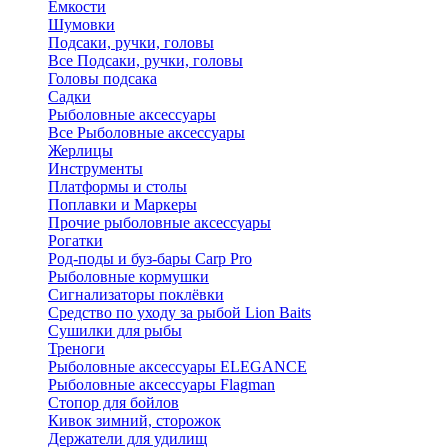
Ёмкости
Шумовки
Подсаки, ручки, головы
Все Подсаки, ручки, головы
Головы подсака
Садки
Рыболовные аксессуары
Все Рыболовные аксессуары
Жерлицы
Инструменты
Платформы и столы
Поплавки и Маркеры
Прочие рыболовные аксессуары
Рогатки
Род-поды и буз-бары Carp Pro
Рыболовные кормушки
Сигнализаторы поклёвки
Средство по уходу за рыбой Lion Baits
Сушилки для рыбы
Треноги
Рыболовные аксессуары ELEGANCE
Рыболовные аксессуары Flagman
Стопор для бойлов
Кивок зимний, сторожок
Держатели для удилищ