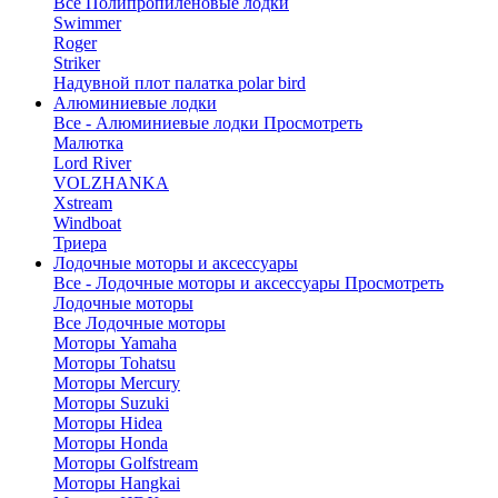
Все Полипропиленовые лодки
Swimmer
Roger
Striker
Надувной плот палатка polar bird
Алюминиевые лодки
Все - Алюминиевые лодки
Просмотреть
Малютка
Lord River
VOLZHANKA
Xstream
Windboat
Триера
Лодочные моторы и аксессуары
Все - Лодочные моторы и аксессуары
Просмотреть
Лодочные моторы
Все Лодочные моторы
Моторы Yamaha
Моторы Tohatsu
Моторы Mercury
Моторы Suzuki
Моторы Hidea
Моторы Honda
Моторы Golfstream
Моторы Hangkai