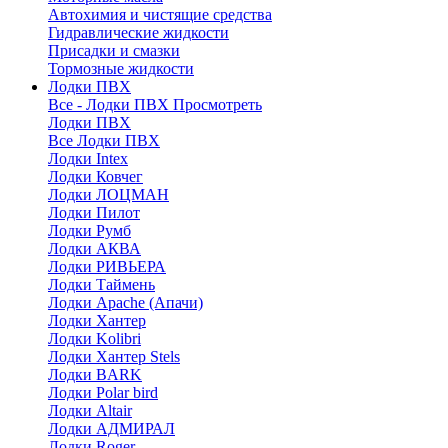
Автохимия и чистящие средства
Гидравлические жидкости
Присадки и смазки
Тормозные жидкости
Лодки ПВХ
Все - Лодки ПВХ
Просмотреть
Лодки ПВХ
Все Лодки ПВХ
Лодки Intex
Лодки Ковчег
Лодки ЛОЦМАН
Лодки Пилот
Лодки Румб
Лодки АКВА
Лодки РИВЬЕРА
Лодки Таймень
Лодки Apache (Апачи)
Лодки Хантер
Лодки Kolibri
Лодки Хантер Stels
Лодки BARK
Лодки Polar bird
Лодки Altair
Лодки АДМИРАЛ
Лодки Roger