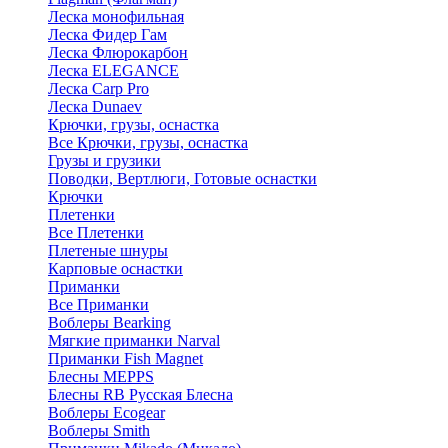
Леска монофильная
Леска Фидер Гам
Леска Флюрокарбон
Леска ELEGANCE
Леска Carp Pro
Леска Dunaev
Крючки, грузы, оснастка
Все Крючки, грузы, оснастка
Грузы и грузики
Поводки, Вертлюги, Готовые оснастки
Крючки
Плетенки
Все Плетенки
Плетеные шнуры
Карповые оснастки
Приманки
Все Приманки
Воблеры Bearking
Мягкие приманки Narval
Приманки Fish Magnet
Блесны MEPPS
Блесны RB Русская Блесна
Воблеры Ecogear
Воблеры Smith