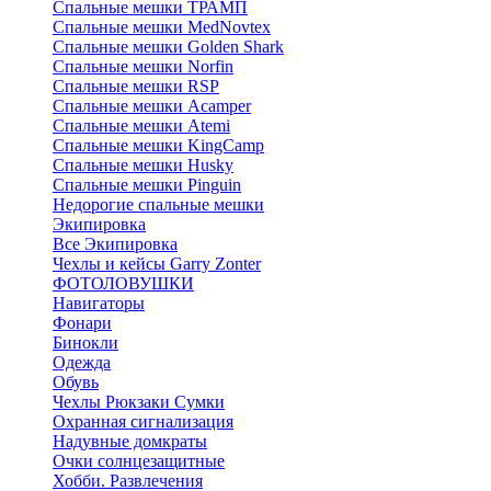
Спальные мешки ТРАМП
Cпальные мешки MedNovtex
Спальные мешки Golden Shark
Спальные мешки Norfin
Спальные мешки RSP
Спальные мешки Acamper
Спальные мешки Atemi
Спальные мешки KingCamp
Спальные мешки Husky
Спальные мешки Pinguin
Недорогие спальные мешки
Экипировка
Все Экипировка
Чехлы и кейсы Garry Zonter
ФОТОЛОВУШКИ
Навигаторы
Фонари
Бинокли
Одежда
Обувь
Чехлы Рюкзаки Сумки
Охранная сигнализация
Надувные домкраты
Очки солнцезащитные
Хобби. Развлечения