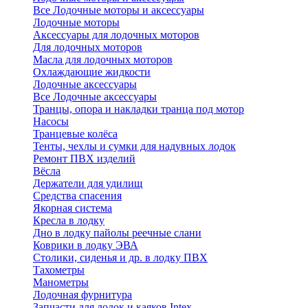
Все Лодочные моторы и аксессуары
Лодочные моторы
Аксессуары для лодочных моторов
Для лодочных моторов
Масла для лодочных моторов
Охлаждающие жидкости
Лодочные аксессуары
Все Лодочные аксессуары
Транцы, опора и накладки транца под мотор
Насосы
Транцевые колёса
Тенты, чехлы и сумки для надувных лодок
Ремонт ПВХ изделий
Вёсла
Держатели для удилищ
Средства спасения
Якорная система
Кресла в лодку
Дно в лодку пайолы реечные слани
Коврики в лодку ЭВА
Столики, сиденья и др. в лодку ПВХ
Тахометры
Манометры
Лодочная фурнитура
Запчасти для лодок и каяков Intex