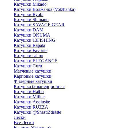
Катушки Mikado
Катушки Волжанка (Volzhanka)
Катушки Ryobi
Катушки Shimano
Катушки SAVAGE GEAR
Катушки DAM
Катушки OKUMA
Катушки 13FISHING
Катушки Rapala
Катушки Favorite
Катушки salmo
Катушки ELEGANCE
Катушки Guru
Матчевые катушки
Карповые катушки
Фидерные катушки
Катушка безынерционная
Катушки Haibo
Катушки Mifine
Катушки Aoqiusite
Катушки RUZZA
Катушки @SnastiZdraste
Лески
Все Лески
Flagman (Флагман)