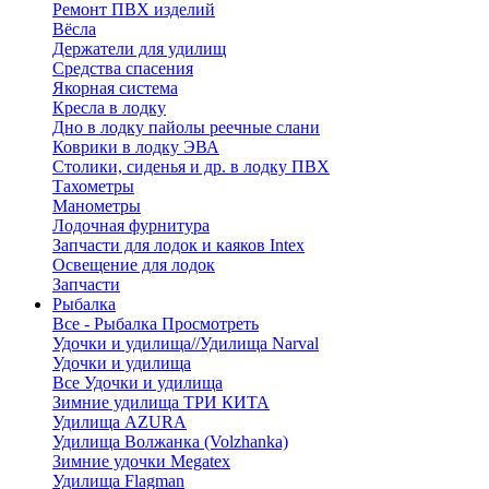
Ремонт ПВХ изделий
Вёсла
Держатели для удилищ
Средства спасения
Якорная система
Кресла в лодку
Дно в лодку пайолы реечные слани
Коврики в лодку ЭВА
Столики, сиденья и др. в лодку ПВХ
Тахометры
Манометры
Лодочная фурнитура
Запчасти для лодок и каяков Intex
Освещение для лодок
Запчасти
Рыбалка
Все - Рыбалка
Просмотреть
Удочки и удилища//Удилища Narval
Удочки и удилища
Все Удочки и удилища
Зимние удилища ТРИ КИТА
Удилища AZURA
Удилища Волжанка (Volzhanka)
Зимние удочки Megatex
Удилища Flagman