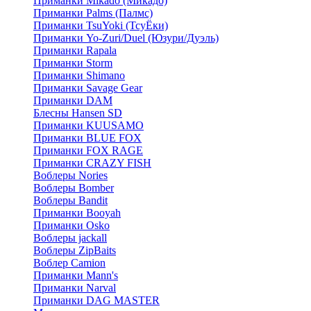
Приманки Mikado (Микадо)
Приманки Palms (Палмс)
Приманки TsuYoki (ТсуЁки)
Приманки Yo-Zuri/Duel (Юзури/Дуэль)
Приманки Rapala
Приманки Storm
Приманки Shimano
Приманки Savage Gear
Приманки DAM
Блесны Hansen SD
Приманки KUUSAMO
Приманки BLUE FOX
Приманки FOX RAGE
Приманки CRAZY FISH
Воблеры Nories
Воблеры Bomber
Воблеры Bandit
Приманки Booyah
Приманки Osko
Воблеры jackall
Воблеры ZipBaits
Воблер Camion
Приманки Mann's
Приманки Narval
Приманки DAG MASTER