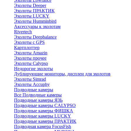
Эхолоты Lowrance
Эхолоты Deeper
Эхолоты ПРАКТИК
Эхолоты LUCKY
Эхолоты Humminbird
Аксессуары к эхолотам
Rivertech
Эхолоты Deepbalance
Эхолоты с GPS
Картплоттер
Эхолоты Amazin
Эхолоты прочее
Эхолоты Calypso
Недорогие эхолоты
Дублирующие мониторы, дисплеи для эхолотов
Эхолоты Simrad
Эхолоты Accuphy
Подводные камеры
Все Подводные камеры
Подводные камеры ЯЗЬ
Подводные камеры CALYPSO
Подводные камеры ФИШКА
Подводные камеры LUCKY
Подводные камеры ПРАКТИК
Подводная камера FocusFish