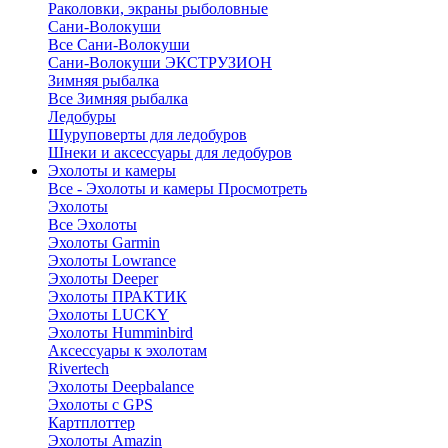
Раколовки, экраны рыболовные
Сани-Волокуши
Все Сани-Волокуши
Сани-Волокуши ЭКСТРУЗИОН
Зимняя рыбалка
Все Зимняя рыбалка
Ледобуры
Шуруповерты для ледобуров
Шнеки и аксессуары для ледобуров
Эхолоты и камеры
Все - Эхолоты и камеры
Просмотреть
Эхолоты
Все Эхолоты
Эхолоты Garmin
Эхолоты Lowrance
Эхолоты Deeper
Эхолоты ПРАКТИК
Эхолоты LUCKY
Эхолоты Humminbird
Аксессуары к эхолотам
Rivertech
Эхолоты Deepbalance
Эхолоты с GPS
Картплоттер
Эхолоты Amazin