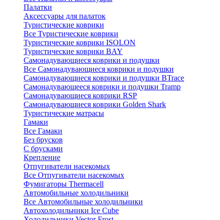
Палатки
Аксессуары для палаток
Туристические коврики
Все Туристические коврики
Туристические коврики ISOLON
Туристические коврики BAY
Самонадувающиеся коврики и подушки
Все Самонадувающиеся коврики и подушки
Самонадувающиеся коврики и подушки BTrace
Самонадувающееся коврики и подушки Tramp
Самонадувающиеся коврики RSP
Самонадувающиеся коврики Golden Shark
Туристические матрасы
Гамаки
Все Гамаки
Без брусков
С брусками
Крепление
Отпугиватели насекомых
Все Отпугиватели насекомых
Фумигаторы Thermacell
Автомобильные холодильники
Все Автомобильные холодильники
Автохолодильники Ice Cube
Холодильники Vector Frost