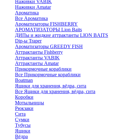
Наживки VABIK
Наживки Amatar
Ароматика
Все Ароматика
Ароматизаторы FISHBERRY
АРОМАТИЗАТОРЫ Lion Baits
ДИПы и жидкие аттрактанты LION BAITS
Dip-ы Traper
Ароматизаторы GREEDY FISH
Аттрактанты Fishberry
Аттрактанты VABIK
Аттрактанты Amatar
Прикормочные кораблики
Все Прикормочные кораблики
Boatman
Ящики для хранения, вёдра, сита
Все Ящики для хранения, вёдра, сита
Коробки
Мотыльницы
Рюкзаки
Сита
Сумки
Тубусы
Ящики
Вёдра