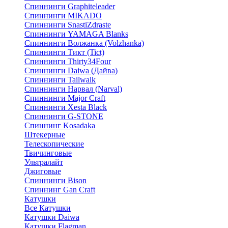
Спиннинги Graphiteleader
Спиннинги MIKADO
Спиннинги SnastiZdraste
Спиннинги YAMAGA Blanks
Спиннинги Волжанка (Volzhanka)
Спиннинги Тикт (Tict)
Спиннинги Thirty34Four
Спиннинги Daiwa (Дайва)
Спиннинги Tailwalk
Спиннинги Нарвал (Narval)
Спиннинги Major Craft
Спиннинги Xesta Black
Спиннинги G-STONE
Спиннинг Kosadaka
Штекерные
Телескопические
Твичинговые
Ультралайт
Джиговые
Спиннинги Bison
Спиннинг Gan Craft
Катушки
Все Катушки
Катушки Daiwa
Катушки Flagman