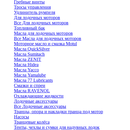
Гребные винты
Тросы управления
Удлинитель румпеля
Для лодочных моторов
Все Для лодочных моторов
Топливный бак
Масла для лодочных моторов
Все Масла для лодочных моторов
Моторное масло и смазка Motul
Масла QuickSilver
Масла Sumitach
Масла ZENIT
Масла Hidea
Масла Yacco
Масла Yamalube
Масла 77 Lubricants
Смазки и спреи
Масла RAVENOL
Охлаждающие жидкости
Лодочные аксессуары
Все Лодочные аксессуары
Транцы, опора и накладки транца под мотор
Насосы
Транцевые колёса
Тенты, чехлы и сумки для надувных лодок