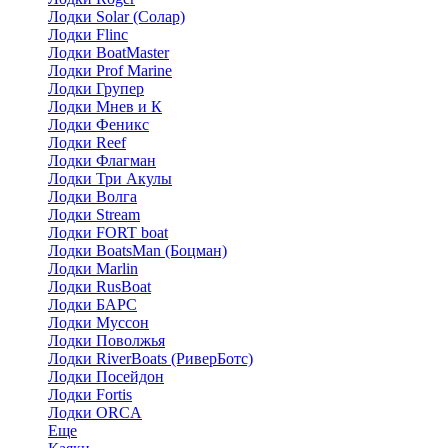
Лодки Solar (Солар)
Лодки Flinc
Лодки BoatMaster
Лодки Prof Marine
Лодки Групер
Лодки Мнев и К
Лодки Феникс
Лодки Reef
Лодки Флагман
Лодки Три Акулы
Лодки Волга
Лодки Stream
Лодки FORT boat
Лодки BoatsMan (Боцман)
Лодки Marlin
Лодки RusBoat
Лодки БАРС
Лодки Муссон
Лодки Поволжья
Лодки RiverBoats (РиверБотс)
Лодки Посейдон
Лодки Fortis
Лодки ORCA
Еще