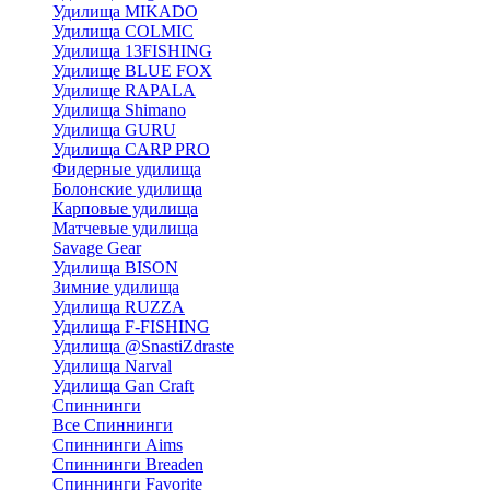
Удилища MIKADO
Удилища COLMIC
Удилища 13FISHING
Удилище BLUE FOX
Удилище RAPALA
Удилища Shimano
Удилища GURU
Удилища CARP PRO
Фидерные удилища
Болонские удилища
Карповые удилища
Матчевые удилища
Savage Gear
Удилища BISON
Зимние удилища
Удилища RUZZA
Удилища F-FISHING
Удилища @SnastiZdraste
Удилища Narval
Удилища Gan Craft
Спиннинги
Все Спиннинги
Спиннинги Aims
Спиннинги Breaden
Спиннинги Favorite