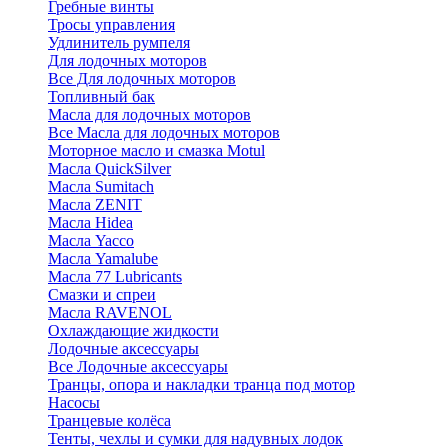
Гребные винты
Тросы управления
Удлинитель румпеля
Для лодочных моторов
Все Для лодочных моторов
Топливный бак
Масла для лодочных моторов
Все Масла для лодочных моторов
Моторное масло и смазка Motul
Масла QuickSilver
Масла Sumitach
Масла ZENIT
Масла Hidea
Масла Yacco
Масла Yamalube
Масла 77 Lubricants
Смазки и спреи
Масла RAVENOL
Охлаждающие жидкости
Лодочные аксессуары
Все Лодочные аксессуары
Транцы, опора и накладки транца под мотор
Насосы
Транцевые колёса
Тенты, чехлы и сумки для надувных лодок