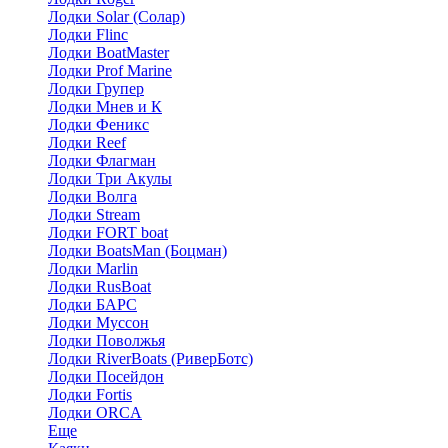
Лодки Solar (Солар)
Лодки Flinc
Лодки BoatMaster
Лодки Prof Marine
Лодки Групер
Лодки Мнев и К
Лодки Феникс
Лодки Reef
Лодки Флагман
Лодки Три Акулы
Лодки Волга
Лодки Stream
Лодки FORT boat
Лодки BoatsMan (Боцман)
Лодки Marlin
Лодки RusBoat
Лодки БАРС
Лодки Муссон
Лодки Поволжья
Лодки RiverBoats (РиверБотс)
Лодки Посейдон
Лодки Fortis
Лодки ORCA
Еще