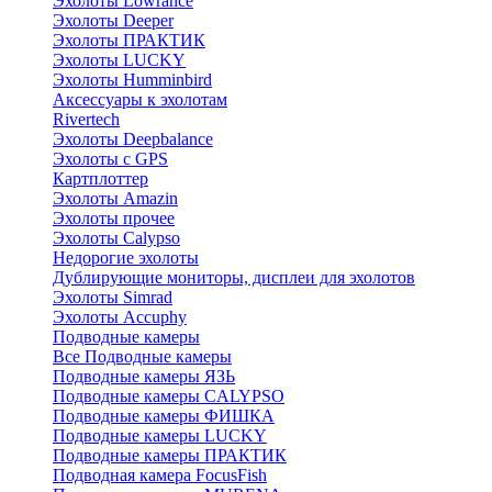
Эхолоты Lowrance
Эхолоты Deeper
Эхолоты ПРАКТИК
Эхолоты LUCKY
Эхолоты Humminbird
Аксессуары к эхолотам
Rivertech
Эхолоты Deepbalance
Эхолоты с GPS
Картплоттер
Эхолоты Amazin
Эхолоты прочее
Эхолоты Calypso
Недорогие эхолоты
Дублирующие мониторы, дисплеи для эхолотов
Эхолоты Simrad
Эхолоты Accuphy
Подводные камеры
Все Подводные камеры
Подводные камеры ЯЗЬ
Подводные камеры CALYPSO
Подводные камеры ФИШКА
Подводные камеры LUCKY
Подводные камеры ПРАКТИК
Подводная камера FocusFish