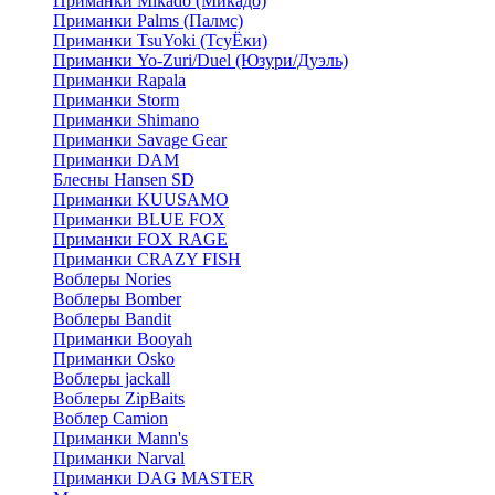
Приманки Mikado (Микадо)
Приманки Palms (Палмс)
Приманки TsuYoki (ТсуЁки)
Приманки Yo-Zuri/Duel (Юзури/Дуэль)
Приманки Rapala
Приманки Storm
Приманки Shimano
Приманки Savage Gear
Приманки DAM
Блесны Hansen SD
Приманки KUUSAMO
Приманки BLUE FOX
Приманки FOX RAGE
Приманки CRAZY FISH
Воблеры Nories
Воблеры Bomber
Воблеры Bandit
Приманки Booyah
Приманки Osko
Воблеры jackall
Воблеры ZipBaits
Воблер Camion
Приманки Mann's
Приманки Narval
Приманки DAG MASTER