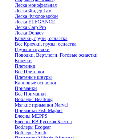
Леска монофильная
Леска Фидер Гам
Леска Флюрокарбон
Леска ELEGANCE
Леска Carp Pro
Леска Dunaev
Крючки, грузы, оснастка
Все Крючки, грузы, оснастка
Грузы и грузики
Поводки, Вертлюги, Готовые оснастки
Крючки
Плетенки
Все Плетенки
Плетеные шнуры
Карповые оснастки
Приманки
Все Приманки
Воблеры Bearking
Мягкие приманки Narval
Приманки Fish Magnet
Блесны MEPPS
Блесны RB Русская Блесна
Воблеры Ecogear
Воблеры Smith