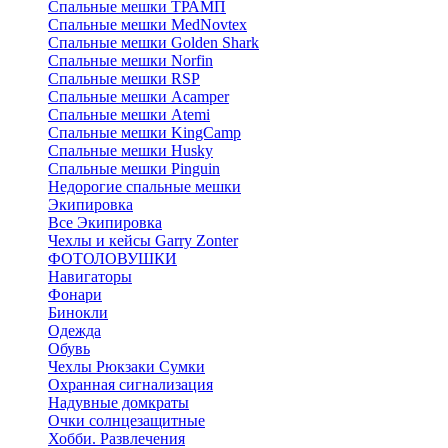
Спальные мешки ТРАМП
Cпальные мешки MedNovtex
Спальные мешки Golden Shark
Спальные мешки Norfin
Спальные мешки RSP
Спальные мешки Acamper
Спальные мешки Atemi
Спальные мешки KingCamp
Спальные мешки Husky
Спальные мешки Pinguin
Недорогие спальные мешки
Экипировка
Все Экипировка
Чехлы и кейсы Garry Zonter
ФОТОЛОВУШКИ
Навигаторы
Фонари
Бинокли
Одежда
Обувь
Чехлы Рюкзаки Сумки
Охранная сигнализация
Надувные домкраты
Очки солнцезащитные
Хобби. Развлечения