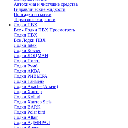
Автохимия и чистящие средства
Гидравлические жидкости
Присадки и смазки
Тормозные жидкости
Лодки ПВХ
Все - Лодки ПВХ
Просмотреть
Лодки ПВХ
Все Лодки ПВХ
Лодки Intex
Лодки Ковчег
Лодки ЛОЦМАН
Лодки Пилот
Лодки Румб
Лодки АКВА
Лодки РИВЬЕРА
Лодки Таймень
Лодки Apache (Апачи)
Лодки Хантер
Лодки Kolibri
Лодки Хантер Stels
Лодки BARK
Лодки Polar bird
Лодки Altair
Лодки АДМИРАЛ
Лодки Roger