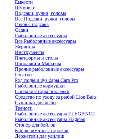
Ёмкости
Шумовки
Подсаки, ручки, головы
Все Подсаки, ручки, головы
Головы подсака
Садки
Рыболовные аксессуары
Все Рыболовные аксессуары
Жерлицы
Инструменты
Платформы и столы
Поплавки и Маркеры
Прочие рыболовные аксессуары
Рогатки
Род-поды и буз-бары Carp Pro
Рыболовные кормушки
Сигнализаторы поклёвки
Средство по уходу за рыбой Lion Baits
Сушилки для рыбы
Треноги
Рыболовные аксессуары ELEGANCE
Рыболовные аксессуары Flagman
Стопор для бойлов
Кивок зимний, сторожок
Держатели для удилищ