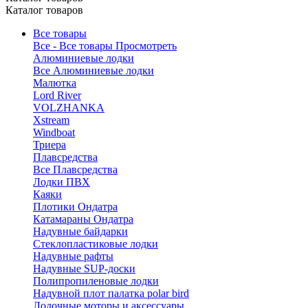
Каталог товаров
Все товары
Все - Все товары
Просмотреть
Алюминиевые лодки
Все Алюминиевые лодки
Малютка
Lord River
VOLZHANKA
Xstream
Windboat
Триера
Плавсредства
Все Плавсредства
Лодки ПВХ
Каяки
Плотики Ондатра
Катамараны Ондатра
Надувные байдарки
Стеклопластиковые лодки
Надувные рафты
Надувные SUP-доски
Полипропиленовые лодки
Надувной плот палатка polar bird
Лодочные моторы и аксессуары