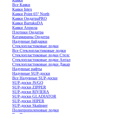
Каяки
Все Каяки
Каяки Intex
Каяки Point 65° North
Каяки ОндатраPRO
Каяки BarrakuDA
Каяки Априла
Плотики Ондатра
Катамараны Ондатра
Надувные байдарки
Стеклопластиковые лодки
Все Стеклопластиковые лодки
Стеклопластиковые лодки Стелс
Стеклопластиковые лодки Антал
Стеклопластиковые лодки Дакар
Надувные рафты
Надувные SUP-доски
Все Надувные SUP-доски
SUP-доски JS/GQ
SUP-доски ZIPPER
SUP-доски RIVIERA
SUP-доски GLADIATOR
SUP-доски HIPER
SUP-доски Skatinger
Полипропиленовые лодки