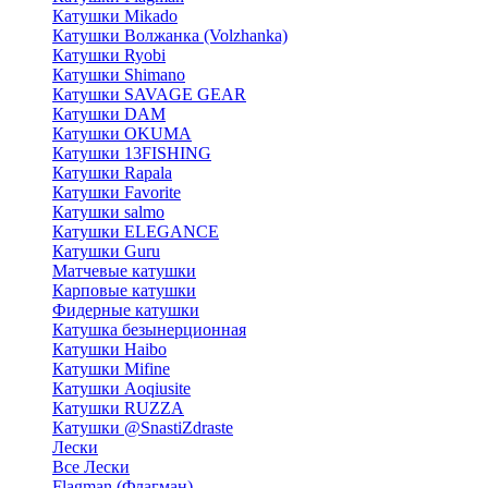
Катушки Mikado
Катушки Волжанка (Volzhanka)
Катушки Ryobi
Катушки Shimano
Катушки SAVAGE GEAR
Катушки DAM
Катушки OKUMA
Катушки 13FISHING
Катушки Rapala
Катушки Favorite
Катушки salmo
Катушки ELEGANCE
Катушки Guru
Матчевые катушки
Карповые катушки
Фидерные катушки
Катушка безынерционная
Катушки Haibo
Катушки Mifine
Катушки Aoqiusite
Катушки RUZZA
Катушки @SnastiZdraste
Лески
Все Лески
Flagman (Флагман)