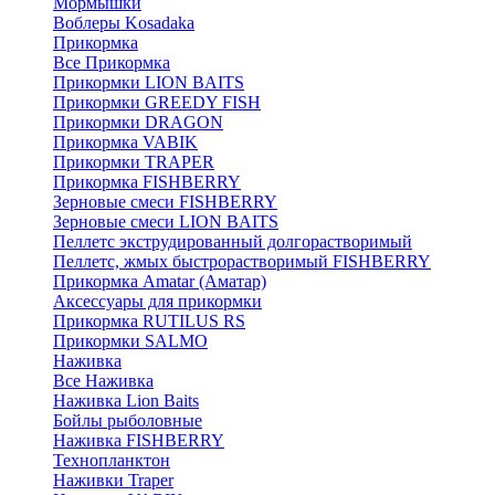
Мормышки
Воблеры Kosadaka
Прикормка
Все Прикормка
Прикормки LION BAITS
Прикормки GREEDY FISH
Прикормки DRAGON
Прикормка VABIK
Прикормки TRAPER
Прикормка FISHBERRY
Зерновые смеси FISHBERRY
Зерновые смеси LION BAITS
Пеллетс экструдированный долгорастворимый
Пеллетс, жмых быстрорастворимый FISHBERRY
Прикормка Amatar (Аматар)
Аксессуары для прикормки
Прикормка RUTILUS RS
Прикормки SALMO
Наживка
Все Наживка
Наживка Lion Baits
Бойлы рыболовные
Наживка FISHBERRY
Технопланктон
Наживки Traper