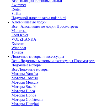
Все Полипропиленовые лодки
Swimmer
Roger
Striker
Надувной плот палатка polar bird
Алюминиевые лодки
Все - Алюминиевые лодки
Просмотреть
Малютка
Lord River
VOLZHANKA
Xstream
Windboat
Триера
Лодочные моторы и аксессуары
Все - Лодочные моторы и аксессуары
Просмотреть
Лодочные моторы
Все Лодочные моторы
Моторы Yamaha
Моторы Tohatsu
Моторы Mercury
Моторы Suzuki
Моторы Hidea
Моторы Honda
Моторы Golfstream
Моторы Hangkai