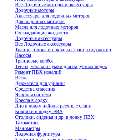
Все Лодочные моторы и аксессуары
Лодочные моторы
Аксессуары для лодочных моторов
Для лодочных моторов
Масла для лодочных моторов
Охлаждающие жидкости
Лодочные аксессуары
Все Лодочные аксессуары
Транцы, опора и накладки транца под мотор
Насосы
Транцевые колёса
Тенты, чехлы и сумки для надувных лодок
Ремонт ПВХ изделий
Вёсла
Держатели для удилищ
Средства спасения
Якорная система
Кресла в лодку
Дно в лодку пайолы реечные слани
Коврики в лодку ЭВА
Столики, сиденья и др. в лодку ПВХ
Тахометры
Манометры
Лодочная фурнитура
Запчасти для лодок и каяков Intex