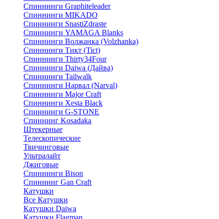
Спиннинги Graphiteleader
Спиннинги MIKADO
Спиннинги SnastiZdraste
Спиннинги YAMAGA Blanks
Спиннинги Волжанка (Volzhanka)
Спиннинги Тикт (Tict)
Спиннинги Thirty34Four
Спиннинги Daiwa (Дайва)
Спиннинги Tailwalk
Спиннинги Нарвал (Narval)
Спиннинги Major Craft
Спиннинги Xesta Black
Спиннинги G-STONE
Спиннинг Kosadaka
Штекерные
Телескопические
Твичинговые
Ультралайт
Джиговые
Спиннинги Bison
Спиннинг Gan Craft
Катушки
Все Катушки
Катушки Daiwa
Катушки Flagman