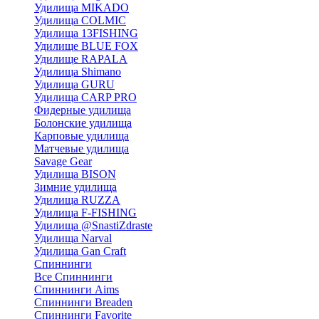
Удилища MIKADO
Удилища COLMIC
Удилища 13FISHING
Удилище BLUE FOX
Удилище RAPALA
Удилища Shimano
Удилища GURU
Удилища CARP PRO
Фидерные удилища
Болонские удилища
Карповые удилища
Матчевые удилища
Savage Gear
Удилища BISON
Зимние удилища
Удилища RUZZA
Удилища F-FISHING
Удилища @SnastiZdraste
Удилища Narval
Удилища Gan Craft
Спиннинги
Все Спиннинги
Спиннинги Aims
Спиннинги Breaden
Спиннинги Favorite