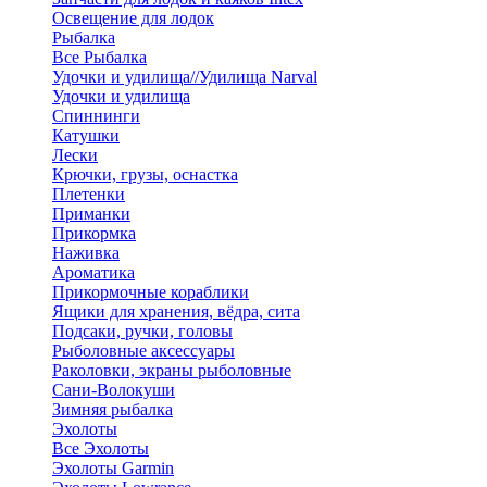
Освещение для лодок
Рыбалка
Все Рыбалка
Удочки и удилища//Удилища Narval
Удочки и удилища
Спиннинги
Катушки
Лески
Крючки, грузы, оснастка
Плетенки
Приманки
Прикормка
Наживка
Ароматика
Прикормочные кораблики
Ящики для хранения, вёдра, сита
Подсаки, ручки, головы
Рыболовные аксессуары
Раколовки, экраны рыболовные
Сани-Волокуши
Зимняя рыбалка
Эхолоты
Все Эхолоты
Эхолоты Garmin