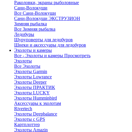
Раколовки, экраны рыболовные
Сани-Волокуши
Все Сани-Волокуши
Сани-Волокуши ЭКСТРУЗИОН
Зимняя рыбалка
Все Зимняя рыбалка
Ледобуры
Шуруповерты для ледобуров
Шнеки и аксессуары для ледобуров
Эхолоты и камеры
Все - Эхолоты и камеры
Просмотреть
Эхолоты
Все Эхолоты
Эхолоты Garmin
Эхолоты Lowrance
Эхолоты Deeper
Эхолоты ПРАКТИК
Эхолоты LUCKY
Эхолоты Humminbird
Аксессуары к эхолотам
Rivertech
Эхолоты Deepbalance
Эхолоты с GPS
Картплоттер
Эхолоты Amazin