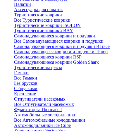
Палатки
Аксессуары для палаток
Туристические коврики
Все Туристические коврики
Туристические коврики ISOLON
Туристические коврики BAY
Самонадувающиеся коврики и подушки
Все Самонадувающиеся коврики и подушки
Самонадувающиеся коврики и подушки BTrace
Самонадувающееся коврики и подушки Tramp
Самонадувающиеся коврики RSP
Самонадувающиеся коврики Golden Shark
Туристические матрасы
Гамаки
Все Гамаки
Без брусков
С брусками
Крепление
Отпугиватели насекомых
Все Отпугиватели насекомых
Фумигаторы Thermacell
Автомобильные холодильники
Все Автомобильные холодильники
Автохолодильники Ice Cube
Холодильники Vector Frost