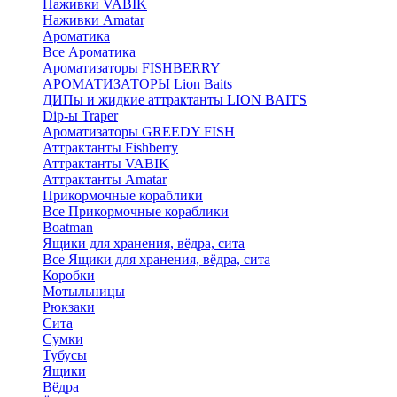
Наживки VABIK
Наживки Amatar
Ароматика
Все Ароматика
Ароматизаторы FISHBERRY
АРОМАТИЗАТОРЫ Lion Baits
ДИПы и жидкие аттрактанты LION BAITS
Dip-ы Traper
Ароматизаторы GREEDY FISH
Аттрактанты Fishberry
Аттрактанты VABIK
Аттрактанты Amatar
Прикормочные кораблики
Все Прикормочные кораблики
Boatman
Ящики для хранения, вёдра, сита
Все Ящики для хранения, вёдра, сита
Коробки
Мотыльницы
Рюкзаки
Сита
Сумки
Тубусы
Ящики
Вёдра