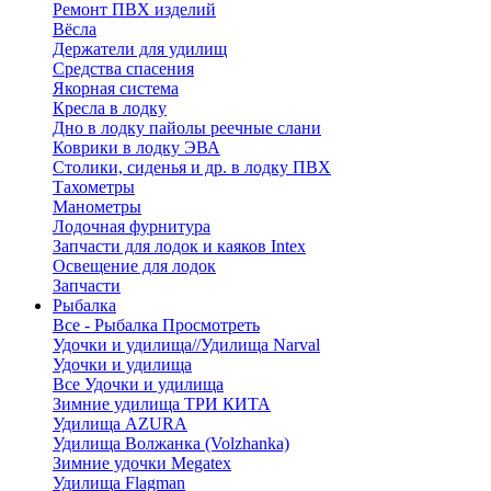
Ремонт ПВХ изделий
Вёсла
Держатели для удилищ
Средства спасения
Якорная система
Кресла в лодку
Дно в лодку пайолы реечные слани
Коврики в лодку ЭВА
Столики, сиденья и др. в лодку ПВХ
Тахометры
Манометры
Лодочная фурнитура
Запчасти для лодок и каяков Intex
Освещение для лодок
Запчасти
Рыбалка
Все - Рыбалка
Просмотреть
Удочки и удилища//Удилища Narval
Удочки и удилища
Все Удочки и удилища
Зимние удилища ТРИ КИТА
Удилища AZURA
Удилища Волжанка (Volzhanka)
Зимние удочки Megatex
Удилища Flagman