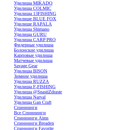
Удилища MIKADO
Удилища COLMIC
Удилища 13FISHING
Удилище BLUE FOX
Удилище RAPALA
Удилища Shimano
Удилища GURU
Удилища CARP PRO
Фидерные удилища
Болонские удилища
Карповые удилища
Матчевые удилища
Savage Gear
Удилища BISON
Зимние удилища
Удилища RUZZA
Удилища F-FISHING
Удилища @SnastiZdraste
Удилища Narval
Удилища Gan Craft
Спиннинги
Все Спиннинги
Спиннинги Aims
Спиннинги Breaden
Спиннинги Favorite