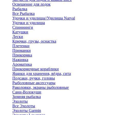
Освещение для лодок
Рыбалка
Все Рыбалка
Удочки и удилища//Удилища Narval
Удочки и удилища
Спиннинги
Катушки
Лески
Крючки, грузы, оснастка
Плетенки
Приманки
Прикормка
Наживка
Ароматика
Прикормочные кораблики
Ящики для хранения, вёдра, сита
Подсаки, ручки, головы
Рыболовные аксессуары
Раколовки, экраны рыболовные
Сани-Волокуши
Зимняя рыбалка
Эхолоты
Все Эхолоты
Эхолоты Garmin