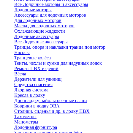
Все Лодочные моторы и аксессуары
Лодочные моторы
Аксессуары для лодочных моторов
Для лодочных моторов
Масла для лодочных моторов
Охлаждающие жидкости
Лодочные аксессуары
Все Лодочные аксессуары
Транцы, опора и накладки транца под мотор
Насосы
Транцевые колёса
Тенты, чехлы и сумки для надувных лодок
Ремонт ПВХ изделий
Вёсла
Держатели для удилищ
Средства спасения
Якорная система
Кресла в лодку
Дно в лодку пайолы реечные слани
Коврики в лодку ЭВА
Столики, сиденья и др. в лодку ПВХ
Тахометры
Манометры
Лодочная фурнитура
Запчасти для лодок и каяков Intex