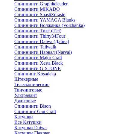
Спиннинги Graphiteleader
Спиннинги MIKADO
Спиннинги SnastiZdraste
Спиннинги YAMAGA Blanks
Спиннинги Волжанка (Volzhanka)
Спиннинги Тикт (Tict)
Спиннинги Thirty34Four
Спиннинги Daiwa (Дайва)
Спиннинги Tailwalk
Спиннинги Нарвал (Narval)
Спиннинги Major Craft
Спиннинги Xesta Black
Спиннинги G-STONE
Спиннинг Kosadaka
Штекерные
Телескопические
Твичинговые
Ультралайт
Джиговые
Спиннинги Bison
Спиннинг Gan Craft
Катушки
Все Катушки
Катушки Daiwa
Катушки Flagman