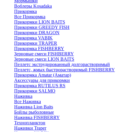
Мормышки
Воблеры Kosadaka
Прикормка
Все Прикормка
Прикормки LION BAITS
Прикормки GREEDY FISH
Прикормки DRAGON
Прикормка VABIK
Прикормки TRAPER
Прикормка FISHBERRY
Зерновые смеси FISHBERRY
Зерновые смеси LION BAITS
Пеллетс экструдированный долгорастворимый
Пеллетс, жмых быстрорастворимый FISHBERRY
Прикормка Amatar (Аматар)
Аксессуары для прикормки
Прикормка RUTILUS RS
Прикормки SALMO
Наживка
Все Наживка
Наживка Lion Baits
Бойлы рыболовные
Наживка FISHBERRY
Технопланктон
Наживки Traper