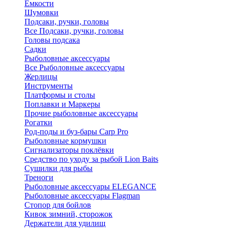
Ёмкости
Шумовки
Подсаки, ручки, головы
Все Подсаки, ручки, головы
Головы подсака
Садки
Рыболовные аксессуары
Все Рыболовные аксессуары
Жерлицы
Инструменты
Платформы и столы
Поплавки и Маркеры
Прочие рыболовные аксессуары
Рогатки
Род-поды и буз-бары Carp Pro
Рыболовные кормушки
Сигнализаторы поклёвки
Средство по уходу за рыбой Lion Baits
Сушилки для рыбы
Треноги
Рыболовные аксессуары ELEGANCE
Рыболовные аксессуары Flagman
Стопор для бойлов
Кивок зимний, сторожок
Держатели для удилищ