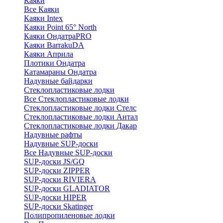
Каяки
Все Каяки
Каяки Intex
Каяки Point 65° North
Каяки ОндатраPRO
Каяки BarrakuDA
Каяки Априла
Плотики Ондатра
Катамараны Ондатра
Надувные байдарки
Стеклопластиковые лодки
Все Стеклопластиковые лодки
Стеклопластиковые лодки Стелс
Стеклопластиковые лодки Антал
Стеклопластиковые лодки Дакар
Надувные рафты
Надувные SUP-доски
Все Надувные SUP-доски
SUP-доски JS/GQ
SUP-доски ZIPPER
SUP-доски RIVIERA
SUP-доски GLADIATOR
SUP-доски HIPER
SUP-доски Skatinger
Полипропиленовые лодки