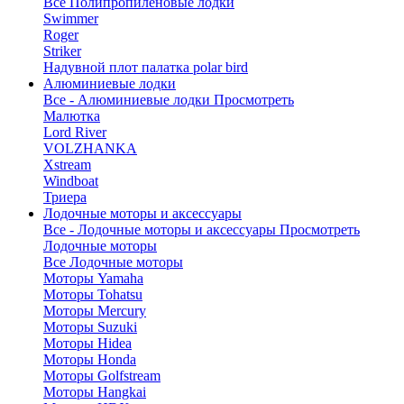
Все Полипропиленовые лодки
Swimmer
Roger
Striker
Надувной плот палатка polar bird
Алюминиевые лодки
Все - Алюминиевые лодки
Просмотреть
Малютка
Lord River
VOLZHANKA
Xstream
Windboat
Триера
Лодочные моторы и аксессуары
Все - Лодочные моторы и аксессуары
Просмотреть
Лодочные моторы
Все Лодочные моторы
Моторы Yamaha
Моторы Tohatsu
Моторы Mercury
Моторы Suzuki
Моторы Hidea
Моторы Honda
Моторы Golfstream
Моторы Hangkai