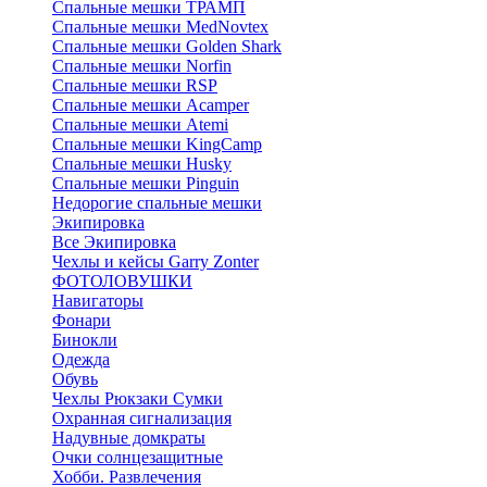
Спальные мешки ТРАМП
Cпальные мешки MedNovtex
Спальные мешки Golden Shark
Спальные мешки Norfin
Спальные мешки RSP
Спальные мешки Acamper
Спальные мешки Atemi
Спальные мешки KingCamp
Спальные мешки Husky
Спальные мешки Pinguin
Недорогие спальные мешки
Экипировка
Все Экипировка
Чехлы и кейсы Garry Zonter
ФОТОЛОВУШКИ
Навигаторы
Фонари
Бинокли
Одежда
Обувь
Чехлы Рюкзаки Сумки
Охранная сигнализация
Надувные домкраты
Очки солнцезащитные
Хобби. Развлечения