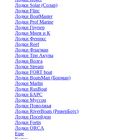
Лодки Solar (Солар)
Лодки Flinc
Лодки BoatMaster
Лодки Prof Marine
Лодки Групер
Лодки Мнев и К
Лодки Феникс
Лодки Reef
Лодки Флагман
Лодки Три Акулы
Лодки Волга
Лодки Stream
Лодки FORT boat
Лодки BoatsMan (Боцман)
Лодки Marlin
Лодки RusBoat
Лодки БАРС
Лодки Муссон
Лодки Поволжья
Лодки RiverBoats (РиверБотс)
Лодки Посейдон
Лодки Fortis
Лодки ORCA
Еще