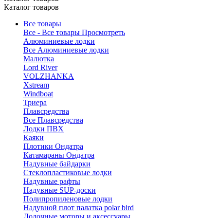
Каталог товаров
Все товары
Все - Все товары
Просмотреть
Алюминиевые лодки
Все Алюминиевые лодки
Малютка
Lord River
VOLZHANKA
Xstream
Windboat
Триера
Плавсредства
Все Плавсредства
Лодки ПВХ
Каяки
Плотики Ондатра
Катамараны Ондатра
Надувные байдарки
Стеклопластиковые лодки
Надувные рафты
Надувные SUP-доски
Полипропиленовые лодки
Надувной плот палатка polar bird
Лодочные моторы и аксессуары