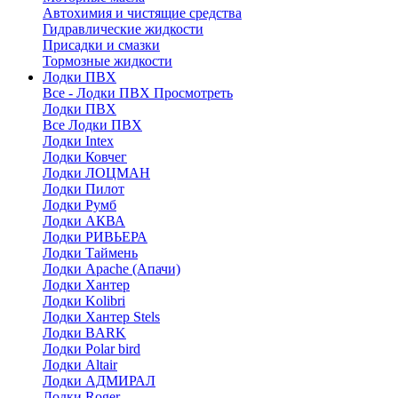
Автохимия и чистящие средства
Гидравлические жидкости
Присадки и смазки
Тормозные жидкости
Лодки ПВХ
Все - Лодки ПВХ
Просмотреть
Лодки ПВХ
Все Лодки ПВХ
Лодки Intex
Лодки Ковчег
Лодки ЛОЦМАН
Лодки Пилот
Лодки Румб
Лодки АКВА
Лодки РИВЬЕРА
Лодки Таймень
Лодки Apache (Апачи)
Лодки Хантер
Лодки Kolibri
Лодки Хантер Stels
Лодки BARK
Лодки Polar bird
Лодки Altair
Лодки АДМИРАЛ
Лодки Roger