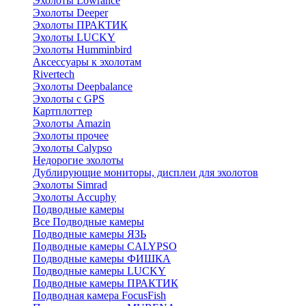
Эхолоты Lowrance
Эхолоты Deeper
Эхолоты ПРАКТИК
Эхолоты LUCKY
Эхолоты Humminbird
Аксессуары к эхолотам
Rivertech
Эхолоты Deepbalance
Эхолоты с GPS
Картплоттер
Эхолоты Amazin
Эхолоты прочее
Эхолоты Calypso
Недорогие эхолоты
Дублирующие мониторы, дисплеи для эхолотов
Эхолоты Simrad
Эхолоты Accuphy
Подводные камеры
Все Подводные камеры
Подводные камеры ЯЗЬ
Подводные камеры CALYPSO
Подводные камеры ФИШКА
Подводные камеры LUCKY
Подводные камеры ПРАКТИК
Подводная камера FocusFish