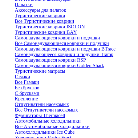
Палатки
Аксессуары для палаток
Туристические коврики
Все Туристические коврики
Туристические коврики ISOLON
Туристические коврики BAY
Самонадувающиеся коврики и подушки
Все Самонадувающиеся коврики и подушки
Самонадувающиеся коврики и подушки BTrace
Самонадувающееся коврики и подушки Tramp
Самонадувающиеся коврики RSP
Самонадувающиеся коврики Golden Shark
Туристические матрасы
Гамаки
Все Гамаки
Без брусков
С брусками
Крепление
Отпугиватели насекомых
Все Отпугиватели насекомых
Фумигаторы Thermacell
Автомобильные холодильники
Все Автомобильные холодильники
Автохолодильники Ice Cube
Холодильники Vector Frost