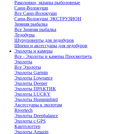
Раколовки, экраны рыболовные
Сани-Волокуши
Все Сани-Волокуши
Сани-Волокуши ЭКСТРУЗИОН
Зимняя рыбалка
Все Зимняя рыбалка
Ледобуры
Шуруповерты для ледобуров
Шнеки и аксессуары для ледобуров
Эхолоты и камеры
Все - Эхолоты и камеры
Просмотреть
Эхолоты
Все Эхолоты
Эхолоты Garmin
Эхолоты Lowrance
Эхолоты Deeper
Эхолоты ПРАКТИК
Эхолоты LUCKY
Эхолоты Humminbird
Аксессуары к эхолотам
Rivertech
Эхолоты Deepbalance
Эхолоты с GPS
Картплоттер
Эхолоты Amazin