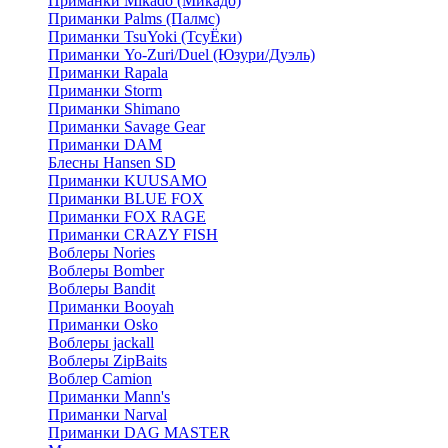
Приманки Mikado (Микадо)
Приманки Palms (Палмс)
Приманки TsuYoki (ТсуЁки)
Приманки Yo-Zuri/Duel (Юзури/Дуэль)
Приманки Rapala
Приманки Storm
Приманки Shimano
Приманки Savage Gear
Приманки DAM
Блесны Hansen SD
Приманки KUUSAMO
Приманки BLUE FOX
Приманки FOX RAGE
Приманки CRAZY FISH
Воблеры Nories
Воблеры Bomber
Воблеры Bandit
Приманки Booyah
Приманки Osko
Воблеры jackall
Воблеры ZipBaits
Воблер Camion
Приманки Mann's
Приманки Narval
Приманки DAG MASTER