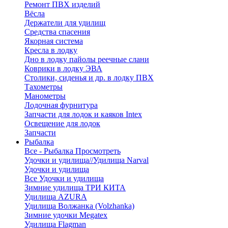
Ремонт ПВХ изделий
Вёсла
Держатели для удилищ
Средства спасения
Якорная система
Кресла в лодку
Дно в лодку пайолы реечные слани
Коврики в лодку ЭВА
Столики, сиденья и др. в лодку ПВХ
Тахометры
Манометры
Лодочная фурнитура
Запчасти для лодок и каяков Intex
Освещение для лодок
Запчасти
Рыбалка
Все - Рыбалка
Просмотреть
Удочки и удилища//Удилища Narval
Удочки и удилища
Все Удочки и удилища
Зимние удилища ТРИ КИТА
Удилища AZURA
Удилища Волжанка (Volzhanka)
Зимние удочки Megatex
Удилища Flagman