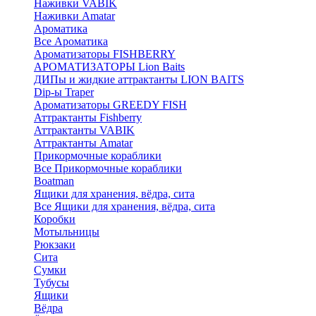
Наживки VABIK
Наживки Amatar
Ароматика
Все Ароматика
Ароматизаторы FISHBERRY
АРОМАТИЗАТОРЫ Lion Baits
ДИПы и жидкие аттрактанты LION BAITS
Dip-ы Traper
Ароматизаторы GREEDY FISH
Аттрактанты Fishberry
Аттрактанты VABIK
Аттрактанты Amatar
Прикормочные кораблики
Все Прикормочные кораблики
Boatman
Ящики для хранения, вёдра, сита
Все Ящики для хранения, вёдра, сита
Коробки
Мотыльницы
Рюкзаки
Сита
Сумки
Тубусы
Ящики
Вёдра