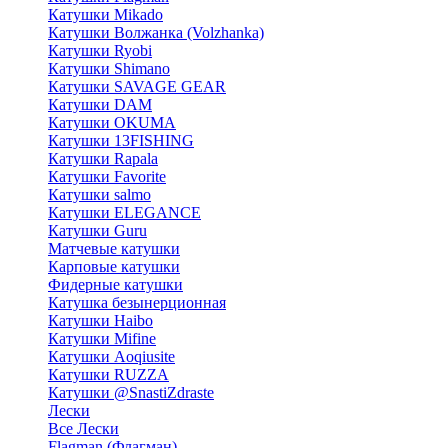
Катушки Mikado
Катушки Волжанка (Volzhanka)
Катушки Ryobi
Катушки Shimano
Катушки SAVAGE GEAR
Катушки DAM
Катушки OKUMA
Катушки 13FISHING
Катушки Rapala
Катушки Favorite
Катушки salmo
Катушки ELEGANCE
Катушки Guru
Матчевые катушки
Карповые катушки
Фидерные катушки
Катушка безынерционная
Катушки Haibo
Катушки Mifine
Катушки Aoqiusite
Катушки RUZZA
Катушки @SnastiZdraste
Лески
Все Лески
Flagman (Флагман)