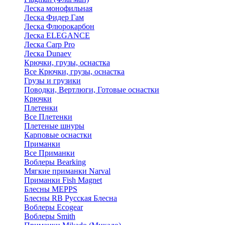
Леска монофильная
Леска Фидер Гам
Леска Флюрокарбон
Леска ELEGANCE
Леска Carp Pro
Леска Dunaev
Крючки, грузы, оснастка
Все Крючки, грузы, оснастка
Грузы и грузики
Поводки, Вертлюги, Готовые оснастки
Крючки
Плетенки
Все Плетенки
Плетеные шнуры
Карповые оснастки
Приманки
Все Приманки
Воблеры Bearking
Мягкие приманки Narval
Приманки Fish Magnet
Блесны MEPPS
Блесны RB Русская Блесна
Воблеры Ecogear
Воблеры Smith