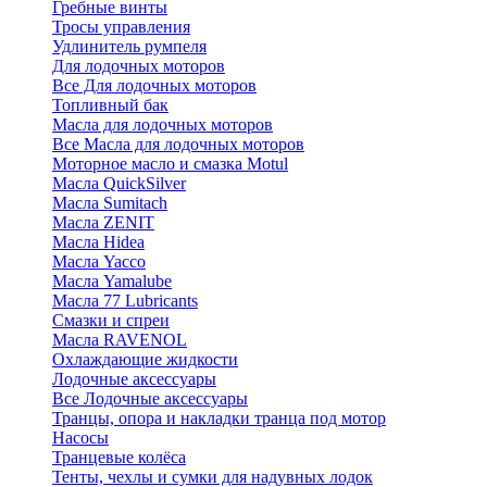
Гребные винты
Тросы управления
Удлинитель румпеля
Для лодочных моторов
Все Для лодочных моторов
Топливный бак
Масла для лодочных моторов
Все Масла для лодочных моторов
Моторное масло и смазка Motul
Масла QuickSilver
Масла Sumitach
Масла ZENIT
Масла Hidea
Масла Yacco
Масла Yamalube
Масла 77 Lubricants
Смазки и спреи
Масла RAVENOL
Охлаждающие жидкости
Лодочные аксессуары
Все Лодочные аксессуары
Транцы, опора и накладки транца под мотор
Насосы
Транцевые колёса
Тенты, чехлы и сумки для надувных лодок