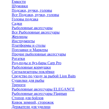
Ёмкости
Шумовки
Подсаки, ручки, головы
Все Подсаки, ручки, головы
Головы подсака
Садки
Рыболовные аксессуары
Все Рыболовные аксессуары
Жерлицы
Инструменты
Платформы и столы
Поплавки и Маркеры
Прочие рыболовные аксессуары
Рогатки
Род-поды и буз-бары Carp Pro
Рыболовные кормушки
Сигнализаторы поклёвки
Средство по уходу за рыбой Lion Baits
Сушилки для рыбы
Треноги
Рыболовные аксессуары ELEGANCE
Рыболовные аксессуары Flagman
Стопор для бойлов
Кивок зимний, сторожок
Держатели для удилищ