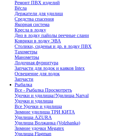
Ремонт ПВХ изделий
Вёсла
Держатели для удилищ
Средства спасения
Якорная система
Кресла в лодку
Дно в лодку пайолы реечные слани
Коврики в лодку ЭВА
Столики, сиденья и др. в лодку ПВХ
Тахометры
Манометры
Лодочная фурнитура
Запчасти для лодок и каяков Intex
Освещение для лодок
Запчасти
Рыбалка
Все - Рыбалка
Просмотреть
Удочки и удилища//Удилища Narval
Удочки и удилища
Все Удочки и удилища
Зимние удилища ТРИ КИТА
Удилища AZURA
Удилища Волжанка (Volzhanka)
Зимние удочки Megatex
Удилища Flagman