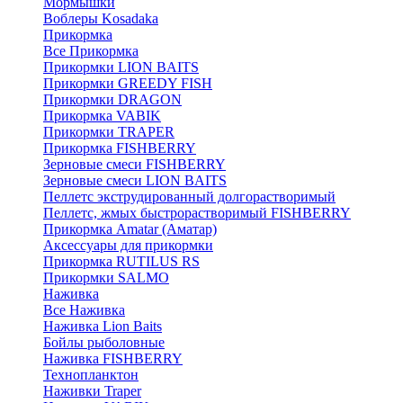
Мормышки
Воблеры Kosadaka
Прикормка
Все Прикормка
Прикормки LION BAITS
Прикормки GREEDY FISH
Прикормки DRAGON
Прикормка VABIK
Прикормки TRAPER
Прикормка FISHBERRY
Зерновые смеси FISHBERRY
Зерновые смеси LION BAITS
Пеллетс экструдированный долгорастворимый
Пеллетс, жмых быстрорастворимый FISHBERRY
Прикормка Amatar (Аматар)
Аксессуары для прикормки
Прикормка RUTILUS RS
Прикормки SALMO
Наживка
Все Наживка
Наживка Lion Baits
Бойлы рыболовные
Наживка FISHBERRY
Технопланктон
Наживки Traper