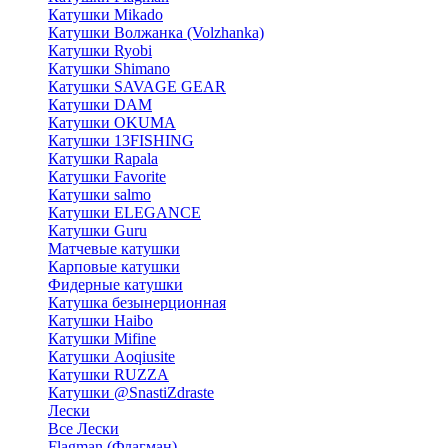
Катушки Mikado
Катушки Волжанка (Volzhanka)
Катушки Ryobi
Катушки Shimano
Катушки SAVAGE GEAR
Катушки DAM
Катушки OKUMA
Катушки 13FISHING
Катушки Rapala
Катушки Favorite
Катушки salmo
Катушки ELEGANCE
Катушки Guru
Матчевые катушки
Карповые катушки
Фидерные катушки
Катушка безынерционная
Катушки Haibo
Катушки Mifine
Катушки Aoqiusite
Катушки RUZZA
Катушки @SnastiZdraste
Лески
Все Лески
Flagman (Флагман)