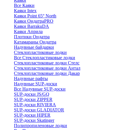
Каяки
Все Каяки
Каяки Intex
Каяки Point 65° North
Каяки ОндатраPRO
Каяки BarrakuDA
Каяки Априла
Плотики Ондатра
Катамараны Ондатра
Надувные байдарки
Стеклопластиковые лодки
Все Стеклопластиковые лодки
Стеклопластиковые лодки Стелс
Стеклопластиковые лодки Антал
Стеклопластиковые лодки Дакар
Надувные рафты
Надувные SUP-доски
Все Надувные SUP-доски
SUP-доски JS/GQ
SUP-доски ZIPPER
SUP-доски RIVIERA
SUP-доски GLADIATOR
SUP-доски HIPER
SUP-доски Skatinger
Полипропиленовые лодки