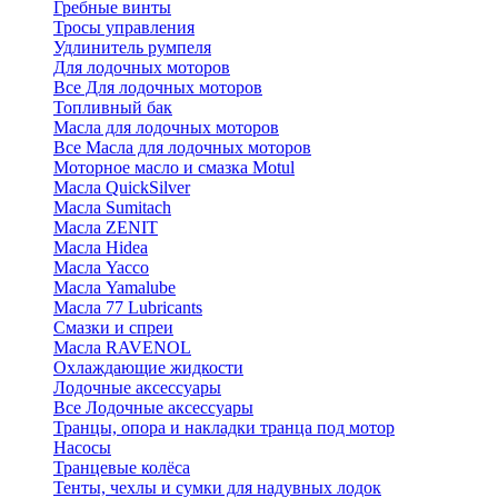
Гребные винты
Тросы управления
Удлинитель румпеля
Для лодочных моторов
Все Для лодочных моторов
Топливный бак
Масла для лодочных моторов
Все Масла для лодочных моторов
Моторное масло и смазка Motul
Масла QuickSilver
Масла Sumitach
Масла ZENIT
Масла Hidea
Масла Yacco
Масла Yamalube
Масла 77 Lubricants
Смазки и спреи
Масла RAVENOL
Охлаждающие жидкости
Лодочные аксессуары
Все Лодочные аксессуары
Транцы, опора и накладки транца под мотор
Насосы
Транцевые колёса
Тенты, чехлы и сумки для надувных лодок