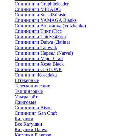
Спиннинги Graphiteleader
Спиннинги MIKADO
Спиннинги SnastiZdraste
Спиннинги YAMAGA Blanks
Спиннинги Волжанка (Volzhanka)
Спиннинги Тикт (Tict)
Спиннинги Thirty34Four
Спиннинги Daiwa (Дайва)
Спиннинги Tailwalk
Спиннинги Нарвал (Narval)
Спиннинги Major Craft
Спиннинги Xesta Black
Спиннинги G-STONE
Спиннинг Kosadaka
Штекерные
Телескопические
Твичинговые
Ультралайт
Джиговые
Спиннинги Bison
Спиннинг Gan Craft
Катушки
Все Катушки
Катушки Daiwa
Катушки Flagman