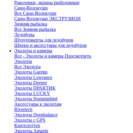
Раколовки, экраны рыболовные
Сани-Волокуши
Все Сани-Волокуши
Сани-Волокуши ЭКСТРУЗИОН
Зимняя рыбалка
Все Зимняя рыбалка
Ледобуры
Шуруповерты для ледобуров
Шнеки и аксессуары для ледобуров
Эхолоты и камеры
Все - Эхолоты и камеры
Просмотреть
Эхолоты
Все Эхолоты
Эхолоты Garmin
Эхолоты Lowrance
Эхолоты Deeper
Эхолоты ПРАКТИК
Эхолоты LUCKY
Эхолоты Humminbird
Аксессуары к эхолотам
Rivertech
Эхолоты Deepbalance
Эхолоты с GPS
Картплоттер
Эхолоты Amazin