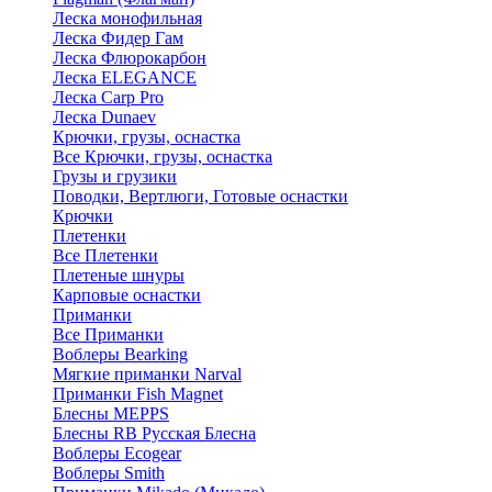
Леска монофильная
Леска Фидер Гам
Леска Флюрокарбон
Леска ELEGANCE
Леска Carp Pro
Леска Dunaev
Крючки, грузы, оснастка
Все Крючки, грузы, оснастка
Грузы и грузики
Поводки, Вертлюги, Готовые оснастки
Крючки
Плетенки
Все Плетенки
Плетеные шнуры
Карповые оснастки
Приманки
Все Приманки
Воблеры Bearking
Мягкие приманки Narval
Приманки Fish Magnet
Блесны MEPPS
Блесны RB Русская Блесна
Воблеры Ecogear
Воблеры Smith