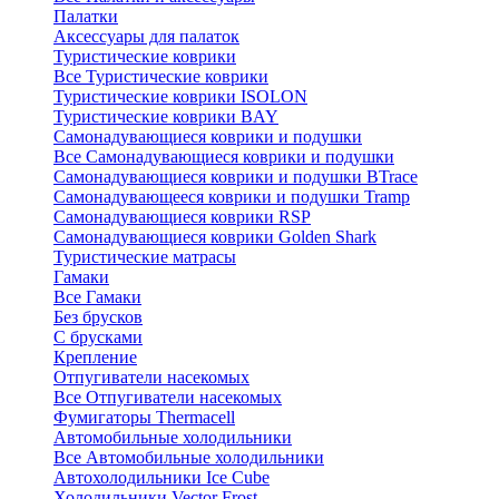
Палатки
Аксессуары для палаток
Туристические коврики
Все Туристические коврики
Туристические коврики ISOLON
Туристические коврики BAY
Самонадувающиеся коврики и подушки
Все Самонадувающиеся коврики и подушки
Самонадувающиеся коврики и подушки BTrace
Самонадувающееся коврики и подушки Tramp
Самонадувающиеся коврики RSP
Самонадувающиеся коврики Golden Shark
Туристические матрасы
Гамаки
Все Гамаки
Без брусков
С брусками
Крепление
Отпугиватели насекомых
Все Отпугиватели насекомых
Фумигаторы Thermacell
Автомобильные холодильники
Все Автомобильные холодильники
Автохолодильники Ice Cube
Холодильники Vector Frost