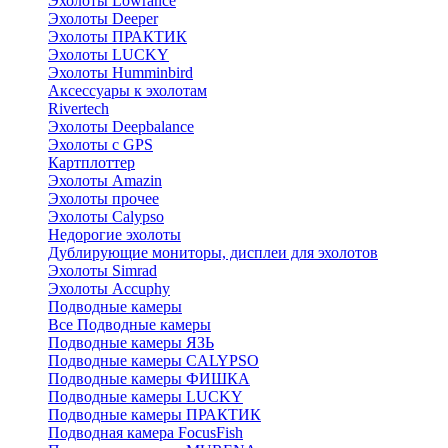
Эхолоты Lowrance
Эхолоты Deeper
Эхолоты ПРАКТИК
Эхолоты LUCKY
Эхолоты Humminbird
Аксессуары к эхолотам
Rivertech
Эхолоты Deepbalance
Эхолоты с GPS
Картплоттер
Эхолоты Amazin
Эхолоты прочее
Эхолоты Calypso
Недорогие эхолоты
Дублирующие мониторы, дисплеи для эхолотов
Эхолоты Simrad
Эхолоты Accuphy
Подводные камеры
Все Подводные камеры
Подводные камеры ЯЗЬ
Подводные камеры CALYPSO
Подводные камеры ФИШКА
Подводные камеры LUCKY
Подводные камеры ПРАКТИК
Подводная камера FocusFish