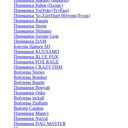
Приманки Mikado (Микадо)
Приманки Palms (Палмс)
Приманки TsuYoki (ТсуЁки)
Приманки Yo-Zuri/Duel (Юзури/Дуэль)
Приманки Rapala
Приманки Storm
Приманки Shimano
Приманки Savage Gear
Приманки DAM
Блесны Hansen SD
Приманки KUUSAMO
Приманки BLUE FOX
Приманки FOX RAGE
Приманки CRAZY FISH
Воблеры Nories
Воблеры Bomber
Воблеры Bandit
Приманки Booyah
Приманки Osko
Воблеры jackall
Воблеры ZipBaits
Воблер Camion
Приманки Mann's
Приманки Narval
Приманки DAG MASTER