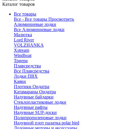
Каталог товаров
Все товары
Все - Все товары
Просмотреть
Алюминиевые лодки
Все Алюминиевые лодки
Малютка
Lord River
VOLZHANKA
Xstream
Windboat
Триера
Плавсредства
Все Плавсредства
Лодки ПВХ
Каяки
Плотики Ондатра
Катамараны Ондатра
Надувные байдарки
Стеклопластиковые лодки
Надувные рафты
Надувные SUP-доски
Полипропиленовые лодки
Надувной плот палатка polar bird
Лодочные моторы и аксессуары