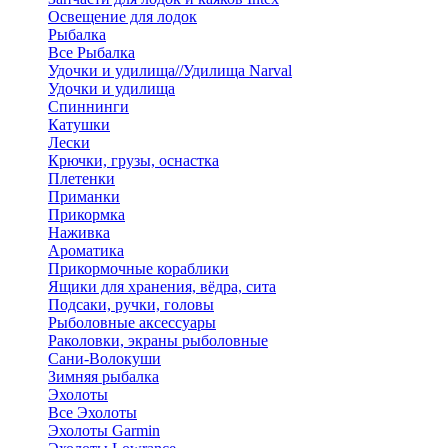
Освещение для лодок
Рыбалка
Все Рыбалка
Удочки и удилища//Удилища Narval
Удочки и удилища
Спиннинги
Катушки
Лески
Крючки, грузы, оснастка
Плетенки
Приманки
Прикормка
Наживка
Ароматика
Прикормочные кораблики
Ящики для хранения, вёдра, сита
Подсаки, ручки, головы
Рыболовные аксессуары
Раколовки, экраны рыболовные
Сани-Волокуши
Зимняя рыбалка
Эхолоты
Все Эхолоты
Эхолоты Garmin