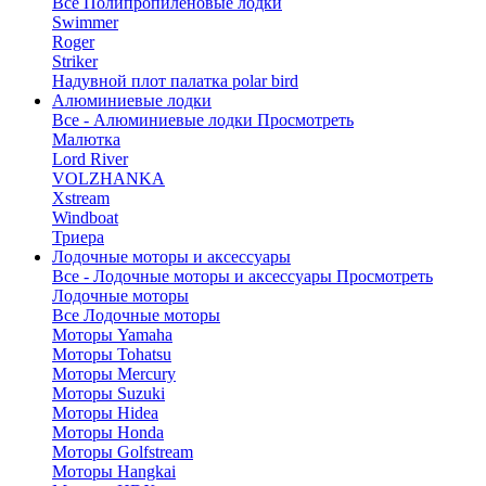
Все Полипропиленовые лодки
Swimmer
Roger
Striker
Надувной плот палатка polar bird
Алюминиевые лодки
Все - Алюминиевые лодки
Просмотреть
Малютка
Lord River
VOLZHANKA
Xstream
Windboat
Триера
Лодочные моторы и аксессуары
Все - Лодочные моторы и аксессуары
Просмотреть
Лодочные моторы
Все Лодочные моторы
Моторы Yamaha
Моторы Tohatsu
Моторы Mercury
Моторы Suzuki
Моторы Hidea
Моторы Honda
Моторы Golfstream
Моторы Hangkai