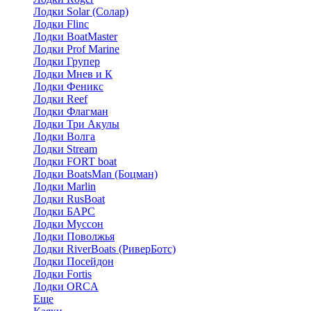
Лодки Solar (Солар)
Лодки Flinc
Лодки BoatMaster
Лодки Prof Marine
Лодки Групер
Лодки Мнев и К
Лодки Феникс
Лодки Reef
Лодки Флагман
Лодки Три Акулы
Лодки Волга
Лодки Stream
Лодки FORT boat
Лодки BoatsMan (Боцман)
Лодки Marlin
Лодки RusBoat
Лодки БАРС
Лодки Муссон
Лодки Поволжья
Лодки RiverBoats (РиверБотс)
Лодки Посейдон
Лодки Fortis
Лодки ORCA
Еще