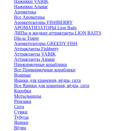
Наживки VABIK
Наживки Amatar
Ароматика
Все Ароматика
Ароматизаторы FISHBERRY
АРОМАТИЗАТОРЫ Lion Baits
ДИПы и жидкие аттрактанты LION BAITS
Dip-ы Traper
Ароматизаторы GREEDY FISH
Аттрактанты Fishberry
Аттрактанты VABIK
Аттрактанты Amatar
Прикормочные кораблики
Все Прикормочные кораблики
Boatman
Ящики для хранения, вёдра, сита
Все Ящики для хранения, вёдра, сита
Коробки
Мотыльницы
Рюкзаки
Сита
Сумки
Тубусы
Ящики
Вёдра