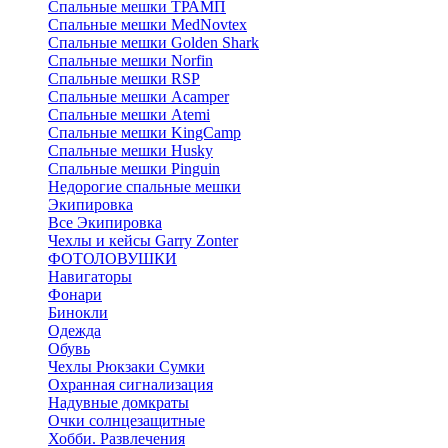
Спальные мешки ТРАМП
Cпальные мешки MedNovtex
Спальные мешки Golden Shark
Спальные мешки Norfin
Спальные мешки RSP
Спальные мешки Acamper
Спальные мешки Atemi
Спальные мешки KingCamp
Спальные мешки Husky
Спальные мешки Pinguin
Недорогие спальные мешки
Экипировка
Все Экипировка
Чехлы и кейсы Garry Zonter
ФОТОЛОВУШКИ
Навигаторы
Фонари
Бинокли
Одежда
Обувь
Чехлы Рюкзаки Сумки
Охранная сигнализация
Надувные домкраты
Очки солнцезащитные
Хобби. Развлечения