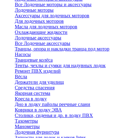
Все Лодочные моторы и аксессуары
Лодочные моторы
Аксессуары для лодочных моторов
Для лодочных моторов
Масла для лодочных моторов
Охлаждающие жидкости
Лодочные аксессуары
Все Лодочные аксессуары
Транцы, опора и накладки транца под мотор
Насосы
Транцевые колёса
Тенты, чехлы и сумки для надувных лодок
Ремонт ПВХ изделий
Вёсла
Держатели для удилищ
Средства спасения
Якорная система
Кресла в лодку
Дно в лодку пайолы реечные слани
Коврики в лодку ЭВА
Столики, сиденья и др. в лодку ПВХ
Тахометры
Манометры
Лодочная фурнитура
Запчасти для лодок и каяков Intex