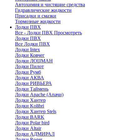
Автохимия и чистящие средства
Гидравлические жидкости
Присадки и смазки
Тормозные жидкости
Лодки ПВХ
Все - Лодки ПВХ
Просмотреть
Лодки ПВХ
Все Лодки ПВХ
Лодки Intex
Лодки Ковчег
Лодки ЛОЦМАН
Лодки Пилот
Лодки Румб
Лодки АКВА
Лодки РИВЬЕРА
Лодки Таймень
Лодки Apache (Апачи)
Лодки Хантер
Лодки Kolibri
Лодки Хантер Stels
Лодки BARK
Лодки Polar bird
Лодки Altair
Лодки АДМИРАЛ
Лодки Roger