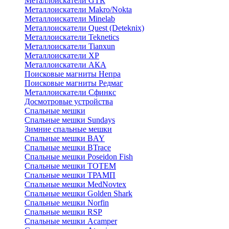
Металлоискатели GTR
Металлоискатели Makro/Nokta
Металлоискатели Minelab
Металлоискатели Quest (Deteknix)
Металлоискатели Teknetics
Металлоискатели Tianxun
Металлоискатели XP
Металлоискатели АКА
Поисковые магниты Непра
Поисковые магниты Редмаг
Металлоискатели Сфинкс
Досмотровые устройства
Спальные мешки
Спальные мешки Sundays
Зимние спальные мешки
Спальные мешки BAY
Спальные мешки BTrace
Спальные мешки Poseidon Fish
Спальные мешки ТОТЕМ
Спальные мешки ТРАМП
Cпальные мешки MedNovtex
Спальные мешки Golden Shark
Спальные мешки Norfin
Спальные мешки RSP
Спальные мешки Acamper