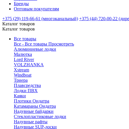
Бренды
Оптовым покупателям
+375 (29) 119-66-61 (многоканальный)
+375 (44) 720-00-22 (дир
Каталог товаров
Каталог товаров
Все товары
Все - Все товары
Просмотреть
Алюминиевые лодки
Малютка
Lord River
VOLZHANKA
Xstream
Windboat
Триера
Плавсредства
Лодки ПВХ
Каяки
Плотики Ондатра
Катамараны Ондатра
Надувные байдарки
Стеклопластиковые лодки
Надувные рафты
Надувные SUP-доски