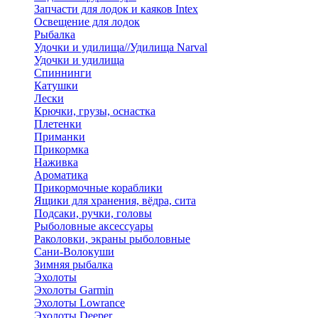
Запчасти для лодок и каяков Intex
Освещение для лодок
Рыбалка
Удочки и удилища//Удилища Narval
Удочки и удилища
Спиннинги
Катушки
Лески
Крючки, грузы, оснастка
Плетенки
Приманки
Прикормка
Наживка
Ароматика
Прикормочные кораблики
Ящики для хранения, вёдра, сита
Подсаки, ручки, головы
Рыболовные аксессуары
Раколовки, экраны рыболовные
Сани-Волокуши
Зимняя рыбалка
Эхолоты
Эхолоты Garmin
Эхолоты Lowrance
Эхолоты Deeper