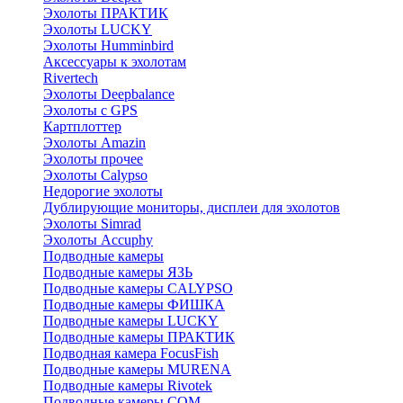
Эхолоты ПРАКТИК
Эхолоты LUCKY
Эхолоты Humminbird
Аксессуары к эхолотам
Rivertech
Эхолоты Deepbalance
Эхолоты с GPS
Картплоттер
Эхолоты Amazin
Эхолоты прочее
Эхолоты Calypso
Недорогие эхолоты
Дублирующие мониторы, дисплеи для эхолотов
Эхолоты Simrad
Эхолоты Accuphy
Подводные камеры
Подводные камеры ЯЗЬ
Подводные камеры CALYPSO
Подводные камеры ФИШКА
Подводные камеры LUCKY
Подводные камеры ПРАКТИК
Подводная камера FocusFish
Подводные камеры MURENA
Подводные камеры Rivotek
Подводные камеры СОМ