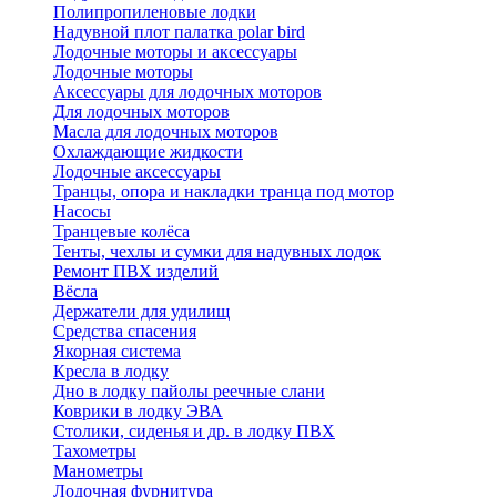
Полипропиленовые лодки
Надувной плот палатка polar bird
Лодочные моторы и аксессуары
Лодочные моторы
Аксессуары для лодочных моторов
Для лодочных моторов
Масла для лодочных моторов
Охлаждающие жидкости
Лодочные аксессуары
Транцы, опора и накладки транца под мотор
Насосы
Транцевые колёса
Тенты, чехлы и сумки для надувных лодок
Ремонт ПВХ изделий
Вёсла
Держатели для удилищ
Средства спасения
Якорная система
Кресла в лодку
Дно в лодку пайолы реечные слани
Коврики в лодку ЭВА
Столики, сиденья и др. в лодку ПВХ
Тахометры
Манометры
Лодочная фурнитура