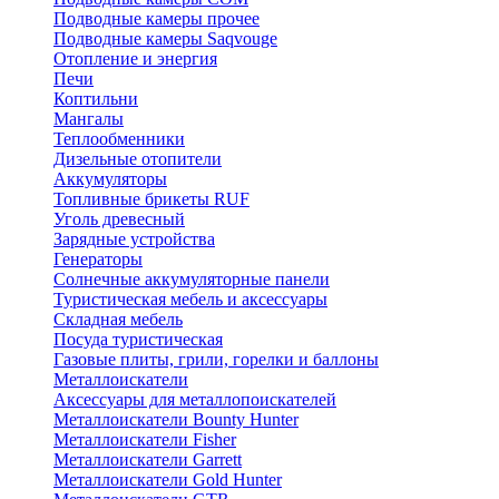
Подводные камеры прочее
Подводные камеры Saqvouge
Отопление и энергия
Печи
Коптильни
Мангалы
Теплообменники
Дизельные отопители
Аккумуляторы
Топливные брикеты RUF
Уголь древесный
Зарядные устройства
Генераторы
Солнечные аккумуляторные панели
Туристическая мебель и аксессуары
Складная мебель
Посуда туристическая
Газовые плиты, грили, горелки и баллоны
Металлоискатели
Аксессуары для металлопоискателей
Металлоискатели Bounty Hunter
Металлоискатели Fisher
Металлоискатели Garrett
Металлоискатели Gold Hunter