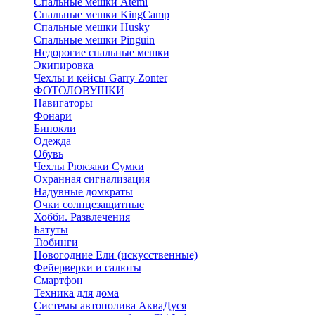
Спальные мешки Atemi
Спальные мешки KingCamp
Спальные мешки Husky
Спальные мешки Pinguin
Недорогие спальные мешки
Экипировка
Чехлы и кейсы Garry Zonter
ФОТОЛОВУШКИ
Навигаторы
Фонари
Бинокли
Одежда
Обувь
Чехлы Рюкзаки Сумки
Охранная сигнализация
Надувные домкраты
Очки солнцезащитные
Хобби. Развлечения
Батуты
Тюбинги
Новогодние Ели (искусственные)
Фейерверки и салюты
Смартфон
Техника для дома
Системы автополива АкваДуся