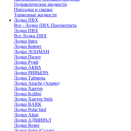
Гидравлические жидкости
Присадки и смазки
Тормозные жидкости
Лодки ПВХ
Все - Лодки ПВХ
Просмотреть
Лодки ПВХ
Все Лодки ПВХ
Лодки Intex
Лодки Ковчег
Лодки ЛОЦМАН
Лодки Пилот
Лодки Румб
Лодки АКВА
Лодки РИВЬЕРА
Лодки Таймень
Лодки Apache (Апачи)
Лодки Хантер
Лодки Kolibri
Лодки Хантер Stels
Лодки BARK
Лодки Polar bird
Лодки Altair
Лодки АДМИРАЛ
Лодки Roger
Лодки Solar (Солар)