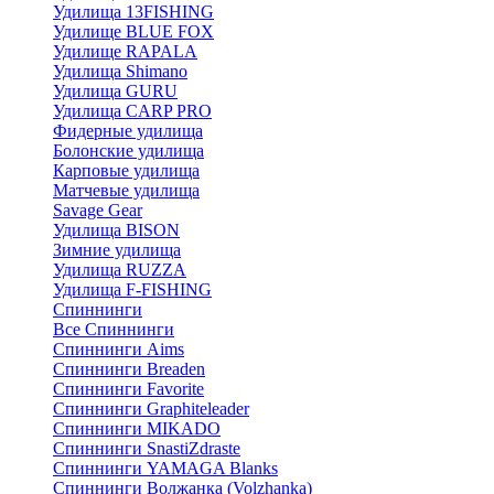
Удилища 13FISHING
Удилище BLUE FOX
Удилище RAPALA
Удилища Shimano
Удилища GURU
Удилища CARP PRO
Фидерные удилища
Болонские удилища
Карповые удилища
Матчевые удилища
Savage Gear
Удилища BISON
Зимние удилища
Удилища RUZZA
Удилища F-FISHING
Спиннинги
Все Спиннинги
Спиннинги Aims
Спиннинги Breaden
Спиннинги Favorite
Спиннинги Graphiteleader
Спиннинги MIKADO
Спиннинги SnastiZdraste
Спиннинги YAMAGA Blanks
Спиннинги Волжанка (Volzhanka)