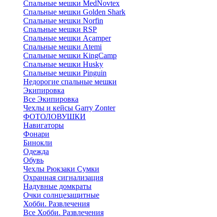
Cпальные мешки MedNovtex
Спальные мешки Golden Shark
Спальные мешки Norfin
Спальные мешки RSP
Спальные мешки Acamper
Спальные мешки Atemi
Спальные мешки KingCamp
Спальные мешки Husky
Спальные мешки Pinguin
Недорогие спальные мешки
Экипировка
Все Экипировка
Чехлы и кейсы Garry Zonter
ФОТОЛОВУШКИ
Навигаторы
Фонари
Бинокли
Одежда
Обувь
Чехлы Рюкзаки Сумки
Охранная сигнализация
Надувные домкраты
Очки солнцезащитные
Хобби. Развлечения
Все Хобби. Развлечения