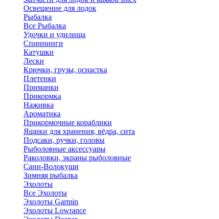
Освещение для лодок
Рыбалка
Все Рыбалка
Удочки и удилища
Спиннинги
Катушки
Лески
Крючки, грузы, оснастка
Плетенки
Приманки
Прикормка
Наживка
Ароматика
Прикормочные кораблики
Ящики для хранения, вёдра, сита
Подсаки, ручки, головы
Рыболовные аксессуары
Раколовки, экраны рыболовные
Сани-Волокуши
Зимняя рыбалка
Эхолоты
Все Эхолоты
Эхолоты Garmin
Эхолоты Lowrance