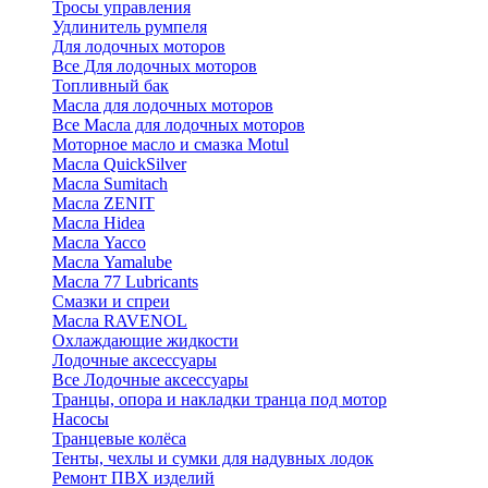
Тросы управления
Удлинитель румпеля
Для лодочных моторов
Все Для лодочных моторов
Топливный бак
Масла для лодочных моторов
Все Масла для лодочных моторов
Моторное масло и смазка Motul
Масла QuickSilver
Масла Sumitach
Масла ZENIT
Масла Hidea
Масла Yacco
Масла Yamalube
Масла 77 Lubricants
Смазки и спреи
Масла RAVENOL
Охлаждающие жидкости
Лодочные аксессуары
Все Лодочные аксессуары
Транцы, опора и накладки транца под мотор
Насосы
Транцевые колёса
Тенты, чехлы и сумки для надувных лодок
Ремонт ПВХ изделий