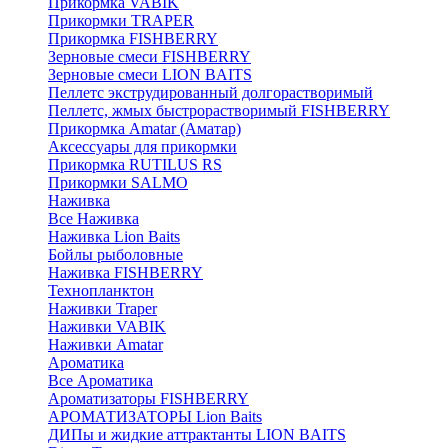
Прикормка VABIK
Прикормки TRAPER
Прикормка FISHBERRY
Зерновые смеси FISHBERRY
Зерновые смеси LION BAITS
Пеллетс экструдированный долгорастворимый
Пеллетс, жмых быстрорастворимый FISHBERRY
Прикормка Amatar (Аматар)
Аксессуары для прикормки
Прикормка RUTILUS RS
Прикормки SALMO
Наживка
Все Наживка
Наживка Lion Baits
Бойлы рыболовные
Наживка FISHBERRY
Технопланктон
Наживки Traper
Наживки VABIK
Наживки Amatar
Ароматика
Все Ароматика
Ароматизаторы FISHBERRY
АРОМАТИЗАТОРЫ Lion Baits
ДИПы и жидкие аттрактанты LION BAITS