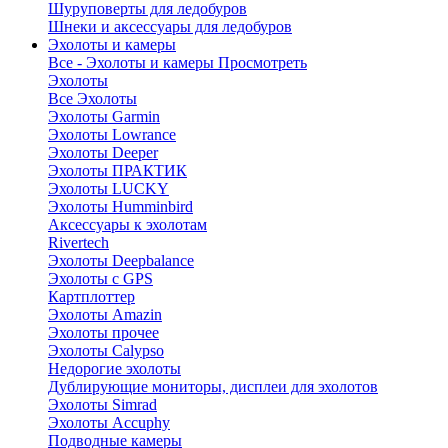
Шуруповерты для ледобуров
Шнеки и аксессуары для ледобуров
Эхолоты и камеры
Все - Эхолоты и камеры
Просмотреть
Эхолоты
Все Эхолоты
Эхолоты Garmin
Эхолоты Lowrance
Эхолоты Deeper
Эхолоты ПРАКТИК
Эхолоты LUCKY
Эхолоты Humminbird
Аксессуары к эхолотам
Rivertech
Эхолоты Deepbalance
Эхолоты с GPS
Картплоттер
Эхолоты Amazin
Эхолоты прочее
Эхолоты Calypso
Недорогие эхолоты
Дублирующие мониторы, дисплеи для эхолотов
Эхолоты Simrad
Эхолоты Accuphy
Подводные камеры