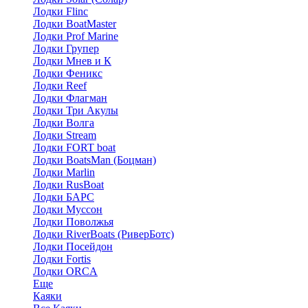
Лодки Flinc
Лодки BoatMaster
Лодки Prof Marine
Лодки Групер
Лодки Мнев и К
Лодки Феникс
Лодки Reef
Лодки Флагман
Лодки Три Акулы
Лодки Волга
Лодки Stream
Лодки FORT boat
Лодки BoatsMan (Боцман)
Лодки Marlin
Лодки RusBoat
Лодки БАРС
Лодки Муссон
Лодки Поволжья
Лодки RiverBoats (РиверБотс)
Лодки Посейдон
Лодки Fortis
Лодки ORCA
Еще
Каяки