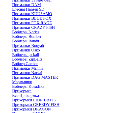
Приманки Savage Gear
Приманки DAM
Блесны Hansen SD
Приманки KUUSAMO
Приманки BLUE FOX
Приманки FOX RAGE
Приманки CRAZY FISH
Воблеры Nories
Воблеры Bomber
Воблеры Bandit
Приманки Booyah
Приманки Osko
Воблеры jackall
Воблеры ZipBaits
Воблер Camion
Приманки Mann's
Приманки Narval
Приманки DAG MASTER
Мормышки
Воблеры Kosadaka
Прикормка
Все Прикормка
Прикормки LION BAITS
Прикормки GREEDY FISH
Прикормки DRAGON