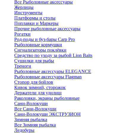
Все Рыболовные аксессуары
Жерлицы
Инструменты
Платформы и столы
Поплавки и Маркеры
Прочие рыболовные аксессуары
Рогатки
Род-поды и буз-бары Carp Pro
Рыболовные кормушки
Сигнализаторы поклёвки
Средство по уходу за рыбой Lion Baits
Сушилки для рыбы
Треноги
Рыболовные аксессуары ELEGANCE
Рыболовные аксессуары Flagman
Стопор для бойлов
Кивок зимний, сторожок
Держатели для удилищ
Раколовки, экраны рыболовные
Сани-Волокуши
Все Сани-Волокуши
Сани-Волокуши ЭКСТРУЗИОН
Зимняя рыбалка
Все Зимняя рыбалка
Ледобуры