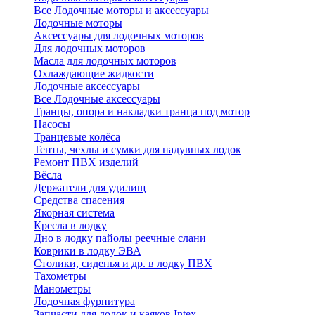
Все Лодочные моторы и аксессуары
Лодочные моторы
Аксессуары для лодочных моторов
Для лодочных моторов
Масла для лодочных моторов
Охлаждающие жидкости
Лодочные аксессуары
Все Лодочные аксессуары
Транцы, опора и накладки транца под мотор
Насосы
Транцевые колёса
Тенты, чехлы и сумки для надувных лодок
Ремонт ПВХ изделий
Вёсла
Держатели для удилищ
Средства спасения
Якорная система
Кресла в лодку
Дно в лодку пайолы реечные слани
Коврики в лодку ЭВА
Столики, сиденья и др. в лодку ПВХ
Тахометры
Манометры
Лодочная фурнитура
Запчасти для лодок и каяков Intex