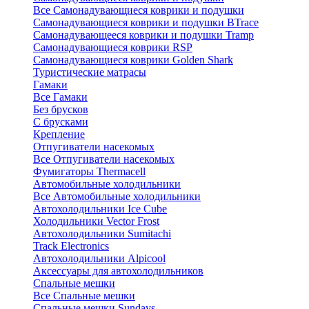
Все Самонадувающиеся коврики и подушки
Самонадувающиеся коврики и подушки BTrace
Самонадувающееся коврики и подушки Tramp
Самонадувающиеся коврики RSP
Самонадувающиеся коврики Golden Shark
Туристические матрасы
Гамаки
Все Гамаки
Без брусков
С брусками
Крепление
Отпугиватели насекомых
Все Отпугиватели насекомых
Фумигаторы Thermacell
Автомобильные холодильники
Все Автомобильные холодильники
Автохолодильники Ice Cube
Холодильники Vector Frost
Автохолодильники Sumitachi
Track Electronics
Автохолодильники Alpicool
Аксессуары для автохолодильников
Спальные мешки
Все Спальные мешки
Спальные мешки Sundays