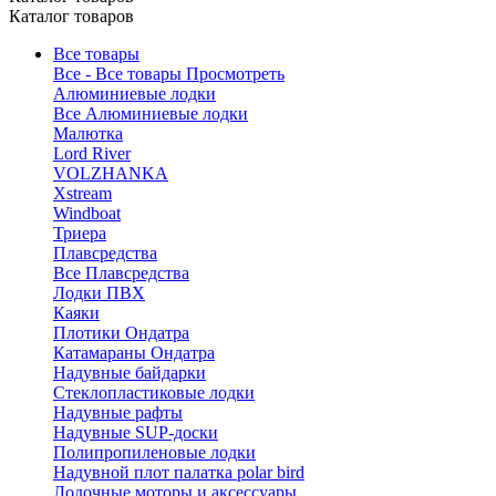
Каталог товаров
Все товары
Все - Все товары
Просмотреть
Алюминиевые лодки
Все Алюминиевые лодки
Малютка
Lord River
VOLZHANKA
Xstream
Windboat
Триера
Плавсредства
Все Плавсредства
Лодки ПВХ
Каяки
Плотики Ондатра
Катамараны Ондатра
Надувные байдарки
Стеклопластиковые лодки
Надувные рафты
Надувные SUP-доски
Полипропиленовые лодки
Надувной плот палатка polar bird
Лодочные моторы и аксессуары