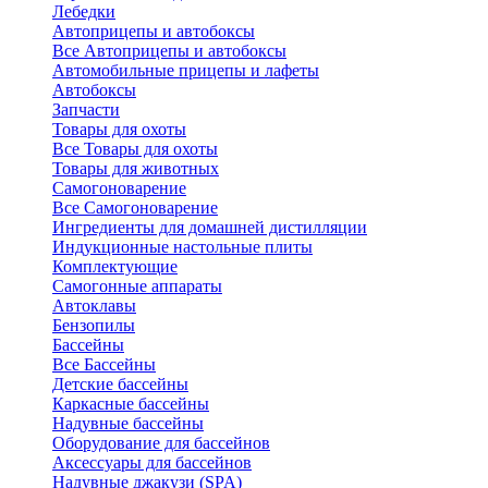
Лебедки
Автоприцепы и автобоксы
Все Автоприцепы и автобоксы
Автомобильные прицепы и лафеты
Автобоксы
Запчасти
Товары для охоты
Все Товары для охоты
Товары для животных
Самогоноварение
Все Самогоноварение
Ингредиенты для домашней дистилляции
Индукционные настольные плиты
Комплектующие
Самогонные аппараты
Автоклавы
Бензопилы
Бассейны
Все Бассейны
Детские бассейны
Каркасные бассейны
Надувные бассейны
Оборудование для бассейнов
Аксессуары для бассейнов
Надувные джакузи (SPA)