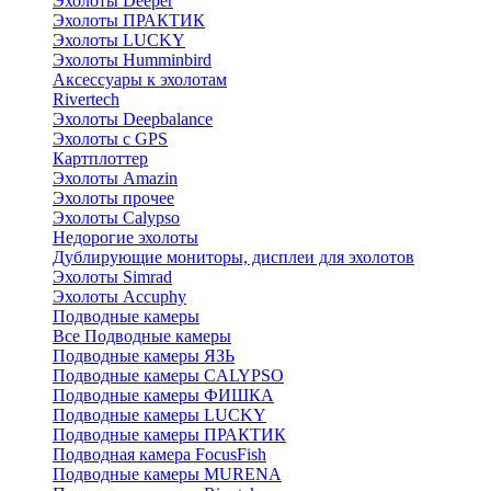
Эхолоты Deeper
Эхолоты ПРАКТИК
Эхолоты LUCKY
Эхолоты Humminbird
Аксессуары к эхолотам
Rivertech
Эхолоты Deepbalance
Эхолоты с GPS
Картплоттер
Эхолоты Amazin
Эхолоты прочее
Эхолоты Calypso
Недорогие эхолоты
Дублирующие мониторы, дисплеи для эхолотов
Эхолоты Simrad
Эхолоты Accuphy
Подводные камеры
Все Подводные камеры
Подводные камеры ЯЗЬ
Подводные камеры CALYPSO
Подводные камеры ФИШКА
Подводные камеры LUCKY
Подводные камеры ПРАКТИК
Подводная камера FocusFish
Подводные камеры MURENA