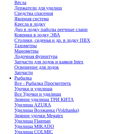
Вёсла
Держатели для удилищ
Средства спасения
Якорная система
Кресла в лодку
Дно в лодку пайолы реечные слани
Коврики в лодку ЭВА
Столики, сиденья и др. в лодку ПВХ
Тахометры
Манометры
Лодочная фурнитура
Запчасти для лодок и каяков Intex
Освещение для лодок
Запчасти
Рыбалка
Все - Рыбалка
Просмотреть
Удочки и удилища
Все Удочки и удилища
Зимние удилища ТРИ КИТА
Удилища AZURA
Удилища Волжанка (Volzhanka)
Зимние удочки Megatex
Удилища Flagman
Удилища MIKADO
Удилища COLMIC