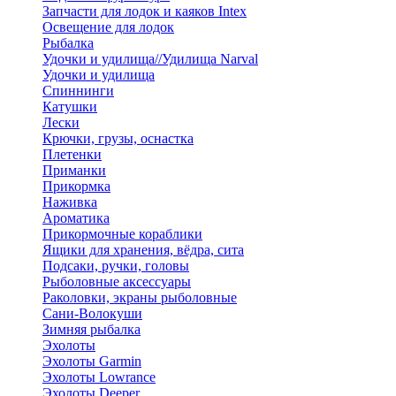
Запчасти для лодок и каяков Intex
Освещение для лодок
Рыбалка
Удочки и удилища//Удилища Narval
Удочки и удилища
Спиннинги
Катушки
Лески
Крючки, грузы, оснастка
Плетенки
Приманки
Прикормка
Наживка
Ароматика
Прикормочные кораблики
Ящики для хранения, вёдра, сита
Подсаки, ручки, головы
Рыболовные аксессуары
Раколовки, экраны рыболовные
Сани-Волокуши
Зимняя рыбалка
Эхолоты
Эхолоты Garmin
Эхолоты Lowrance
Эхолоты Deeper