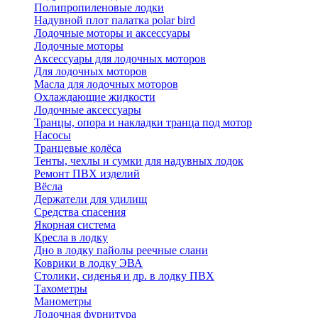
Полипропиленовые лодки
Надувной плот палатка polar bird
Лодочные моторы и аксессуары
Лодочные моторы
Аксессуары для лодочных моторов
Для лодочных моторов
Масла для лодочных моторов
Охлаждающие жидкости
Лодочные аксессуары
Транцы, опора и накладки транца под мотор
Насосы
Транцевые колёса
Тенты, чехлы и сумки для надувных лодок
Ремонт ПВХ изделий
Вёсла
Держатели для удилищ
Средства спасения
Якорная система
Кресла в лодку
Дно в лодку пайолы реечные слани
Коврики в лодку ЭВА
Столики, сиденья и др. в лодку ПВХ
Тахометры
Манометры
Лодочная фурнитура