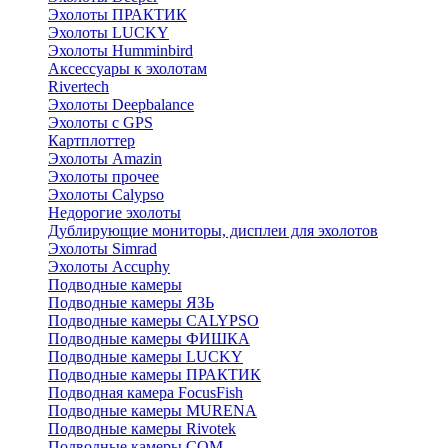
Эхолоты ПРАКТИК
Эхолоты LUCKY
Эхолоты Humminbird
Аксессуары к эхолотам
Rivertech
Эхолоты Deepbalance
Эхолоты с GPS
Картплоттер
Эхолоты Amazin
Эхолоты прочее
Эхолоты Calypso
Недорогие эхолоты
Дублирующие мониторы, дисплеи для эхолотов
Эхолоты Simrad
Эхолоты Accuphy
Подводные камеры
Подводные камеры ЯЗЬ
Подводные камеры CALYPSO
Подводные камеры ФИШКА
Подводные камеры LUCKY
Подводные камеры ПРАКТИК
Подводная камера FocusFish
Подводные камеры MURENA
Подводные камеры Rivotek
Подводные камеры СОМ