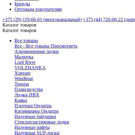
Бренды
Оптовым покупателям
+375 (29) 119-66-61 (многоканальный)
+375 (44) 720-00-22 (дир
Каталог товаров
Каталог товаров
Все товары
Все - Все товары
Просмотреть
Алюминиевые лодки
Малютка
Lord River
VOLZHANKA
Xstream
Windboat
Триера
Плавсредства
Лодки ПВХ
Каяки
Плотики Ондатра
Катамараны Ондатра
Надувные байдарки
Стеклопластиковые лодки
Надувные рафты
Надувные SUP-доски