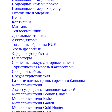
Подводные камеры прочее
Подводные камеры Saqvouge
Отопление и энергия
Печи
Коптильни
Мангалы
Теплообменники
Дизельные отопители
Аккумуляторы
Топливные брикеты RUF
Уголь древесный
Зарядные устройства
Генераторы
Солнечные аккумуляторные панели
Туристическая мебель и аксессуары
Складная мебель
Посуда туристическая
Газовые плиты, грили, горелки и баллоны
Металлоискатели
Аксессуары для металлопоискателей
Металлоискатели Bounty Hunter
Металлоискатели Fisher
Металлоискатели Garrett
Металлоискатели Gold Hunter