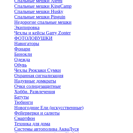
Спальные мешки Atemi
Спальные мешки KingCamp
Спальные мешки Husky
Спальные мешки Pinguin
Недорогие спальные мешки
Экипировка
Чехлы и кейсы Garry Zonter
ФОТОЛОВУШКИ
Навигаторы
Фонари
Бинокли
Одежда
Обувь
Чехлы Рюкзаки Сумки
Охранная сигнализация
Надувные домкраты
Очки солнцезащитные
Хобби. Развлечения
Батуты
Тюбинги
Новогодние Ели (искусственные)
Фейерверки и салюты
Смартфон
Техника для дома
Системы автополива АкваДуся