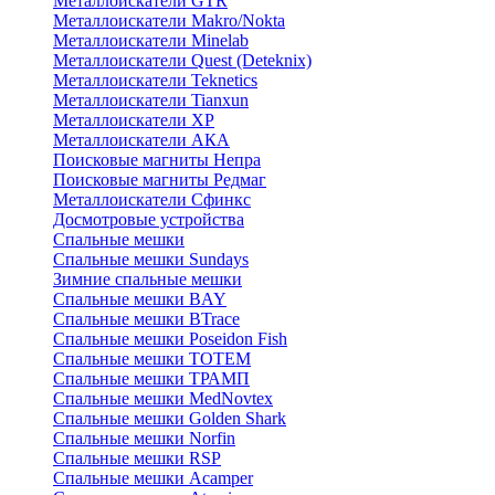
Металлоискатели GTR
Металлоискатели Makro/Nokta
Металлоискатели Minelab
Металлоискатели Quest (Deteknix)
Металлоискатели Teknetics
Металлоискатели Tianxun
Металлоискатели XP
Металлоискатели АКА
Поисковые магниты Непра
Поисковые магниты Редмаг
Металлоискатели Сфинкс
Досмотровые устройства
Спальные мешки
Спальные мешки Sundays
Зимние спальные мешки
Спальные мешки BAY
Спальные мешки BTrace
Спальные мешки Poseidon Fish
Спальные мешки ТОТЕМ
Спальные мешки ТРАМП
Cпальные мешки MedNovtex
Спальные мешки Golden Shark
Спальные мешки Norfin
Спальные мешки RSP
Спальные мешки Acamper