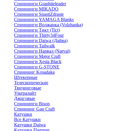
Спиннинги Graphiteleader
Спиннинги MIKADO
Спиннинги SnastiZdraste
Спиннинги YAMAGA Blanks
Спиннинги Волжанка (Volzhanka)
Спиннинги Тикт (Tict)
Спиннинги Thirty34Four
Спиннинги Daiwa (Дайва)
Спиннинги Tailwalk
Спиннинги Нарвал (Narval)
Спиннинги Major Craft
Спиннинги Xesta Black
Спиннинги G-STONE
Спиннинг Kosadaka
Штекерные
Телескопические
Твичинговые
Ультралайт
Джиговые
Спиннинги Bison
Спиннинг Gan Craft
Катушки
Все Катушки
Катушки Daiwa
Катушки Flagman