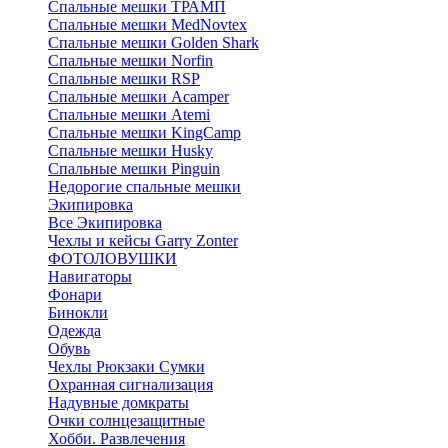
Спальные мешки ТРАМП
Cпальные мешки MedNovtex
Спальные мешки Golden Shark
Спальные мешки Norfin
Спальные мешки RSP
Спальные мешки Acamper
Спальные мешки Atemi
Спальные мешки KingCamp
Спальные мешки Husky
Спальные мешки Pinguin
Недорогие спальные мешки
Экипировка
Все Экипировка
Чехлы и кейсы Garry Zonter
ФОТОЛОВУШКИ
Навигаторы
Фонари
Бинокли
Одежда
Обувь
Чехлы Рюкзаки Сумки
Охранная сигнализация
Надувные домкраты
Очки солнцезащитные
Хобби. Развлечения