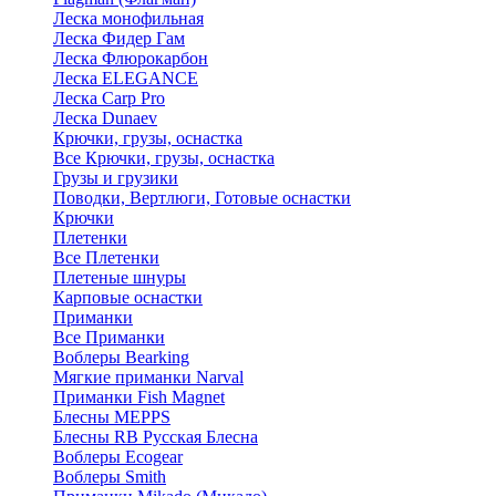
Леска монофильная
Леска Фидер Гам
Леска Флюрокарбон
Леска ELEGANCE
Леска Carp Pro
Леска Dunaev
Крючки, грузы, оснастка
Все Крючки, грузы, оснастка
Грузы и грузики
Поводки, Вертлюги, Готовые оснастки
Крючки
Плетенки
Все Плетенки
Плетеные шнуры
Карповые оснастки
Приманки
Все Приманки
Воблеры Bearking
Мягкие приманки Narval
Приманки Fish Magnet
Блесны MEPPS
Блесны RB Русская Блесна
Воблеры Ecogear
Воблеры Smith