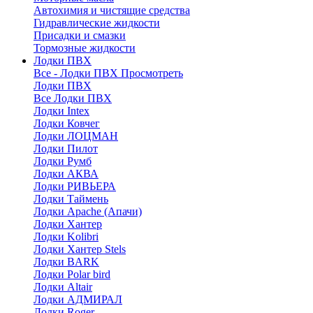
Автохимия и чистящие средства
Гидравлические жидкости
Присадки и смазки
Тормозные жидкости
Лодки ПВХ
Все - Лодки ПВХ
Просмотреть
Лодки ПВХ
Все Лодки ПВХ
Лодки Intex
Лодки Ковчег
Лодки ЛОЦМАН
Лодки Пилот
Лодки Румб
Лодки АКВА
Лодки РИВЬЕРА
Лодки Таймень
Лодки Apache (Апачи)
Лодки Хантер
Лодки Kolibri
Лодки Хантер Stels
Лодки BARK
Лодки Polar bird
Лодки Altair
Лодки АДМИРАЛ
Лодки Roger