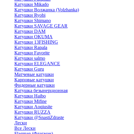
Катушки Mikado
Катушки Волжанка (Volzhanka)
Катушки Ryobi
Катушки Shimano
Катушки SAVAGE GEAR
Катушки DAM
Катушки OKUMA
Катушки 13FISHING
Катушки Rapala
Катушки Favorite
Катушки salmo
Катушки ELEGANCE
Катушки Guru
Матчевые катушки
Карповые катушки
Фидерные катушки
Катушка безынерционная
Катушки Haibo
Катушки Mifine
Катушки Aoqiusite
Катушки RUZZA
Катушки @SnastiZdraste
Лески
Все Лески
Flagman (Флагман)