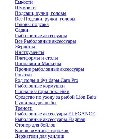
Ёмкости
Шумовки
Подсаки, ручки, головы
Все Подсаки, ручки, головы
Головы подсака
Садки
Рыболовные аксессуары
Все Рыболовные аксессуары
Жерлицы
Инструменты
Платформы и столы
Поплавки и Маркеры
Прочие рыболовные аксессуары
Рогатки
Род-поды и буз-бары Carp Pro
Рыболовные кормушки
Сигнализаторы поклёвки
Средство по уходу за рыбой Lion Baits
Сушилки для рыбы
Треноги
Рыболовные аксессуары ELEGANCE
Рыболовные аксессуары Flagman
Стопор для бойлов
Кивок зимний, сторожок
Держатели для удилищ