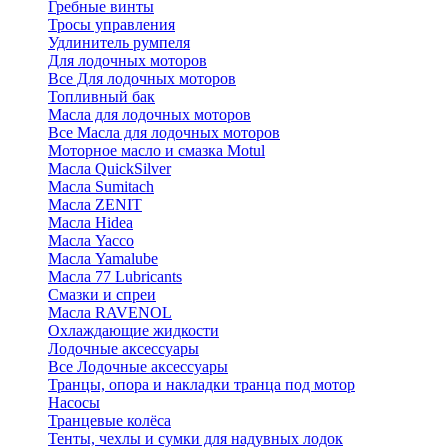
Гребные винты
Тросы управления
Удлинитель румпеля
Для лодочных моторов
Все Для лодочных моторов
Топливный бак
Масла для лодочных моторов
Все Масла для лодочных моторов
Моторное масло и смазка Motul
Масла QuickSilver
Масла Sumitach
Масла ZENIT
Масла Hidea
Масла Yacco
Масла Yamalube
Масла 77 Lubricants
Смазки и спреи
Масла RAVENOL
Охлаждающие жидкости
Лодочные аксессуары
Все Лодочные аксессуары
Транцы, опора и накладки транца под мотор
Насосы
Транцевые колёса
Тенты, чехлы и сумки для надувных лодок