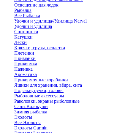
Освещение для лодок
Рыбалка
Все Рыбалка
Удочки и удилища//Удилища Narval
Удочки и удилища
Спиннинги
Катушки
Лески
Крючки, грузы, оснастка
Плетенки
Приманки
Прикормка
Наживка
Ароматика
Прикормочные кораблики
Ящики для хранения, вёдра, сита
Подсаки, ручки, головы
Рыболовные аксессуары
Раколовки, экраны рыболовные
Сани-Волокуши
Зимняя рыбалка
Эхолоты
Все Эхолоты
Эхолоты Garmin