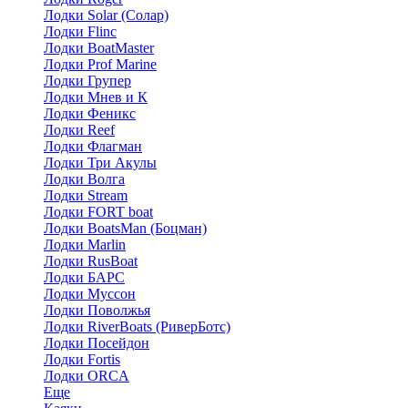
Лодки Solar (Солар)
Лодки Flinc
Лодки BoatMaster
Лодки Prof Marine
Лодки Групер
Лодки Мнев и К
Лодки Феникс
Лодки Reef
Лодки Флагман
Лодки Три Акулы
Лодки Волга
Лодки Stream
Лодки FORT boat
Лодки BoatsMan (Боцман)
Лодки Marlin
Лодки RusBoat
Лодки БАРС
Лодки Муссон
Лодки Поволжья
Лодки RiverBoats (РиверБотс)
Лодки Посейдон
Лодки Fortis
Лодки ORCA
Еще