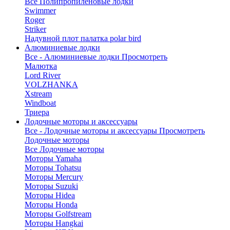
Все Полипропиленовые лодки
Swimmer
Roger
Striker
Надувной плот палатка polar bird
Алюминиевые лодки
Все - Алюминиевые лодки
Просмотреть
Малютка
Lord River
VOLZHANKA
Xstream
Windboat
Триера
Лодочные моторы и аксессуары
Все - Лодочные моторы и аксессуары
Просмотреть
Лодочные моторы
Все Лодочные моторы
Моторы Yamaha
Моторы Tohatsu
Моторы Mercury
Моторы Suzuki
Моторы Hidea
Моторы Honda
Моторы Golfstream
Моторы Hangkai