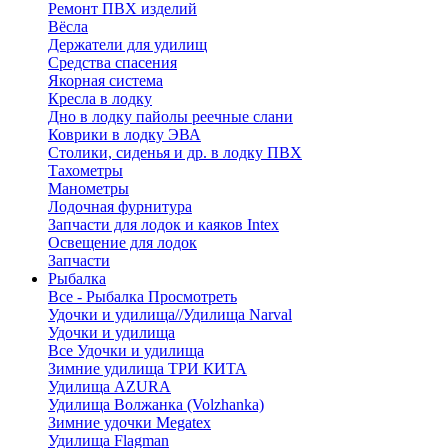
Ремонт ПВХ изделий
Вёсла
Держатели для удилищ
Средства спасения
Якорная система
Кресла в лодку
Дно в лодку пайолы реечные слани
Коврики в лодку ЭВА
Столики, сиденья и др. в лодку ПВХ
Тахометры
Манометры
Лодочная фурнитура
Запчасти для лодок и каяков Intex
Освещение для лодок
Запчасти
Рыбалка
Все - Рыбалка
Просмотреть
Удочки и удилища//Удилища Narval
Удочки и удилища
Все Удочки и удилища
Зимние удилища ТРИ КИТА
Удилища AZURA
Удилища Волжанка (Volzhanka)
Зимние удочки Megatex
Удилища Flagman