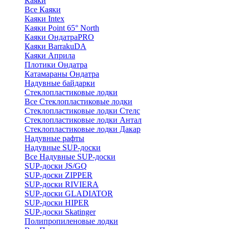
Каяки
Все Каяки
Каяки Intex
Каяки Point 65° North
Каяки ОндатраPRO
Каяки BarrakuDA
Каяки Априла
Плотики Ондатра
Катамараны Ондатра
Надувные байдарки
Стеклопластиковые лодки
Все Стеклопластиковые лодки
Стеклопластиковые лодки Стелс
Стеклопластиковые лодки Антал
Стеклопластиковые лодки Дакар
Надувные рафты
Надувные SUP-доски
Все Надувные SUP-доски
SUP-доски JS/GQ
SUP-доски ZIPPER
SUP-доски RIVIERA
SUP-доски GLADIATOR
SUP-доски HIPER
SUP-доски Skatinger
Полипропиленовые лодки