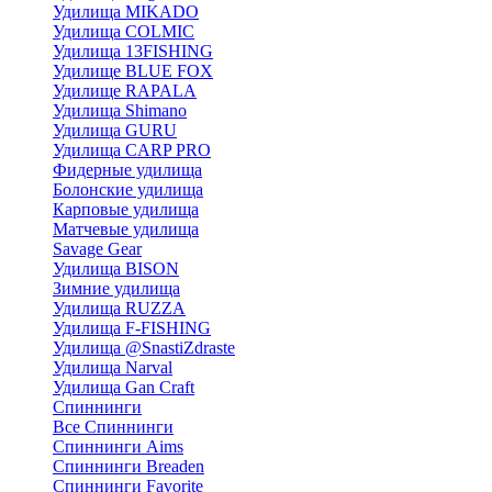
Удилища MIKADO
Удилища COLMIC
Удилища 13FISHING
Удилище BLUE FOX
Удилище RAPALA
Удилища Shimano
Удилища GURU
Удилища CARP PRO
Фидерные удилища
Болонские удилища
Карповые удилища
Матчевые удилища
Savage Gear
Удилища BISON
Зимние удилища
Удилища RUZZA
Удилища F-FISHING
Удилища @SnastiZdraste
Удилища Narval
Удилища Gan Craft
Спиннинги
Все Спиннинги
Спиннинги Aims
Спиннинги Breaden
Спиннинги Favorite