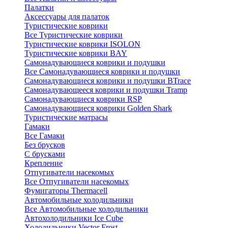
Палатки
Аксессуары для палаток
Туристические коврики
Все Туристические коврики
Туристические коврики ISOLON
Туристические коврики BAY
Самонадувающиеся коврики и подушки
Все Самонадувающиеся коврики и подушки
Самонадувающиеся коврики и подушки BTrace
Самонадувающееся коврики и подушки Tramp
Самонадувающиеся коврики RSP
Самонадувающиеся коврики Golden Shark
Туристические матрасы
Гамаки
Все Гамаки
Без брусков
С брусками
Крепление
Отпугиватели насекомых
Все Отпугиватели насекомых
Фумигаторы Thermacell
Автомобильные холодильники
Все Автомобильные холодильники
Автохолодильники Ice Cube
Холодильники Vector Frost