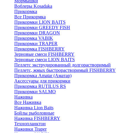
Мормышки
Воблеры Kosadaka
Прикормка
Все Прикормка
Прикормки LION BAITS
Прикормки GREEDY FISH
Прикормки DRAGON
Прикормка VABIK
Прикормки TRAPER
Прикормка FISHBERRY
Зерновые смеси FISHBERRY
Зерновые смеси LION BAITS
Пеллетс экструдированный долгорастворимый
Пеллетс, жмых быстрорастворимый FISHBERRY
Прикормка Amatar (Аматар)
Аксессуары для прикормки
Прикормка RUTILUS RS
Прикормки SALMO
Наживка
Все Наживка
Наживка Lion Baits
Бойлы рыболовные
Наживка FISHBERRY
Технопланктон
Наживки Traper