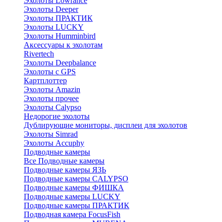
Эхолоты Lowrance
Эхолоты Deeper
Эхолоты ПРАКТИК
Эхолоты LUCKY
Эхолоты Humminbird
Аксессуары к эхолотам
Rivertech
Эхолоты Deepbalance
Эхолоты с GPS
Картплоттер
Эхолоты Amazin
Эхолоты прочее
Эхолоты Calypso
Недорогие эхолоты
Дублирующие мониторы, дисплеи для эхолотов
Эхолоты Simrad
Эхолоты Accuphy
Подводные камеры
Все Подводные камеры
Подводные камеры ЯЗЬ
Подводные камеры CALYPSO
Подводные камеры ФИШКА
Подводные камеры LUCKY
Подводные камеры ПРАКТИК
Подводная камера FocusFish