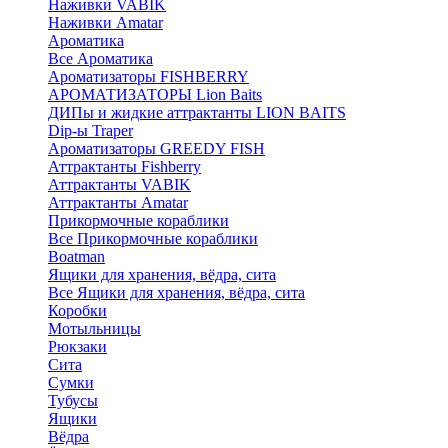
Наживки VABIK
Наживки Amatar
Ароматика
Все Ароматика
Ароматизаторы FISHBERRY
АРОМАТИЗАТОРЫ Lion Baits
ДИПы и жидкие аттрактанты LION BAITS
Dip-ы Traper
Ароматизаторы GREEDY FISH
Аттрактанты Fishberry
Аттрактанты VABIK
Аттрактанты Amatar
Прикормочные кораблики
Все Прикормочные кораблики
Boatman
Ящики для хранения, вёдра, сита
Все Ящики для хранения, вёдра, сита
Коробки
Мотыльницы
Рюкзаки
Сита
Сумки
Тубусы
Ящики
Вёдра