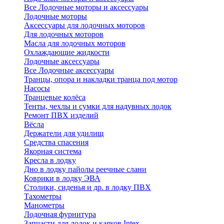
Все Лодочные моторы и аксессуары
Лодочные моторы
Аксессуары для лодочных моторов
Для лодочных моторов
Масла для лодочных моторов
Охлаждающие жидкости
Лодочные аксессуары
Все Лодочные аксессуары
Транцы, опора и накладки транца под мотор
Насосы
Транцевые колёса
Тенты, чехлы и сумки для надувных лодок
Ремонт ПВХ изделий
Вёсла
Держатели для удилищ
Средства спасения
Якорная система
Кресла в лодку
Дно в лодку пайолы реечные слани
Коврики в лодку ЭВА
Столики, сиденья и др. в лодку ПВХ
Тахометры
Манометры
Лодочная фурнитура
Запчасти для лодок и каяков Intex