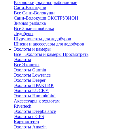
Раколовки, экраны рыболовные
Сани-Волокуши
Все Сани-Волокуши
Сани-Волокуши ЭКСТРУЗИОН
Зимняя рыбалка
Все Зимняя рыбалка
Ледобуры
Шуруповерты для ледобуров
Шнеки и аксессуары для ледобуров
Эхолоты и камеры
Все - Эхолоты и камеры
Просмотреть
Эхолоты
Все Эхолоты
Эхолоты Garmin
Эхолоты Lowrance
Эхолоты Deeper
Эхолоты ПРАКТИК
Эхолоты LUCKY
Эхолоты Humminbird
Аксессуары к эхолотам
Rivertech
Эхолоты Deepbalance
Эхолоты с GPS
Картплоттер
Эхолоты Amazin