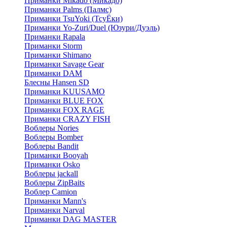
Приманки Mikado (Микадо)
Приманки Palms (Палмс)
Приманки TsuYoki (ТсуЁки)
Приманки Yo-Zuri/Duel (Юзури/Дуэль)
Приманки Rapala
Приманки Storm
Приманки Shimano
Приманки Savage Gear
Приманки DAM
Блесны Hansen SD
Приманки KUUSAMO
Приманки BLUE FOX
Приманки FOX RAGE
Приманки CRAZY FISH
Воблеры Nories
Воблеры Bomber
Воблеры Bandit
Приманки Booyah
Приманки Osko
Воблеры jackall
Воблеры ZipBaits
Воблер Camion
Приманки Mann's
Приманки Narval
Приманки DAG MASTER