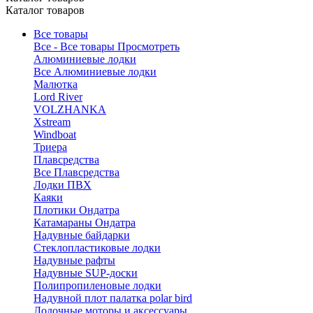
Каталог товаров
Все товары
Все - Все товары
Просмотреть
Алюминиевые лодки
Все Алюминиевые лодки
Малютка
Lord River
VOLZHANKA
Xstream
Windboat
Триера
Плавсредства
Все Плавсредства
Лодки ПВХ
Каяки
Плотики Ондатра
Катамараны Ондатра
Надувные байдарки
Стеклопластиковые лодки
Надувные рафты
Надувные SUP-доски
Полипропиленовые лодки
Надувной плот палатка polar bird
Лодочные моторы и аксессуары