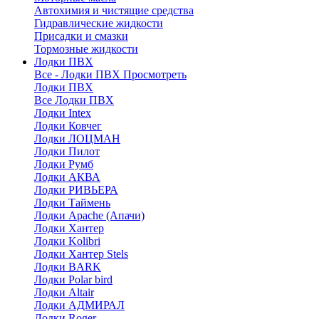
Автохимия и чистящие средства
Гидравлические жидкости
Присадки и смазки
Тормозные жидкости
Лодки ПВХ
Все - Лодки ПВХ
Просмотреть
Лодки ПВХ
Все Лодки ПВХ
Лодки Intex
Лодки Ковчег
Лодки ЛОЦМАН
Лодки Пилот
Лодки Румб
Лодки АКВА
Лодки РИВЬЕРА
Лодки Таймень
Лодки Apache (Апачи)
Лодки Хантер
Лодки Kolibri
Лодки Хантер Stels
Лодки BARK
Лодки Polar bird
Лодки Altair
Лодки АДМИРАЛ
Лодки Roger