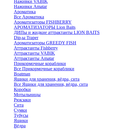
Наживки VABIK
Наживки Amatar
Ароматика
Все Ароматика
Ароматизаторы FISHBERRY
АРОМАТИЗАТОРЫ Lion Baits
ДИПы и жидкие аттрактанты LION BAITS
Dip-ы Traper
Ароматизаторы GREEDY FISH
Аттрактанты Fishberry
Аттрактанты VABIK
Аттрактанты Amatar
Прикормочные кораблики
Все Прикормочные кораблики
Boatman
Ящики для хранения, вёдра, сита
Все Ящики для хранения, вёдра, сита
Коробки
Мотыльницы
Рюкзаки
Сита
Сумки
Тубусы
Ящики
Вёдра