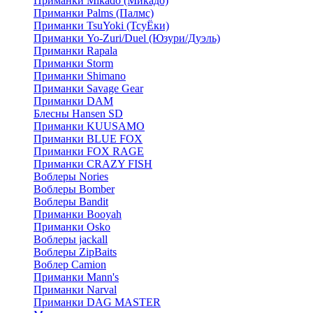
Приманки Mikado (Микадо)
Приманки Palms (Палмс)
Приманки TsuYoki (ТсуЁки)
Приманки Yo-Zuri/Duel (Юзури/Дуэль)
Приманки Rapala
Приманки Storm
Приманки Shimano
Приманки Savage Gear
Приманки DAM
Блесны Hansen SD
Приманки KUUSAMO
Приманки BLUE FOX
Приманки FOX RAGE
Приманки CRAZY FISH
Воблеры Nories
Воблеры Bomber
Воблеры Bandit
Приманки Booyah
Приманки Osko
Воблеры jackall
Воблеры ZipBaits
Воблер Camion
Приманки Mann's
Приманки Narval
Приманки DAG MASTER