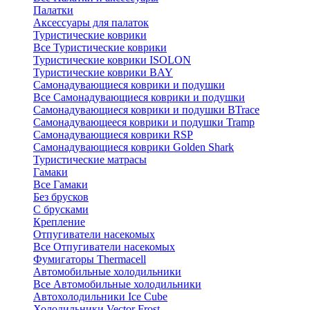
Палатки
Аксессуары для палаток
Туристические коврики
Все Туристические коврики
Туристические коврики ISOLON
Туристические коврики BAY
Самонадувающиеся коврики и подушки
Все Самонадувающиеся коврики и подушки
Самонадувающиеся коврики и подушки BTrace
Самонадувающееся коврики и подушки Tramp
Самонадувающиеся коврики RSP
Самонадувающиеся коврики Golden Shark
Туристические матрасы
Гамаки
Все Гамаки
Без брусков
С брусками
Крепление
Отпугиватели насекомых
Все Отпугиватели насекомых
Фумигаторы Thermacell
Автомобильные холодильники
Все Автомобильные холодильники
Автохолодильники Ice Cube
Холодильники Vector Frost