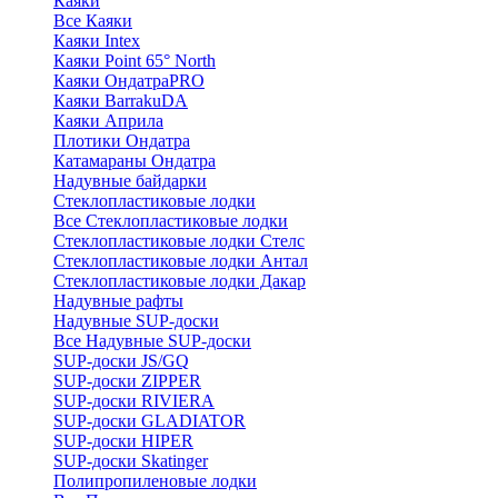
Каяки
Все Каяки
Каяки Intex
Каяки Point 65° North
Каяки ОндатраPRO
Каяки BarrakuDA
Каяки Априла
Плотики Ондатра
Катамараны Ондатра
Надувные байдарки
Стеклопластиковые лодки
Все Стеклопластиковые лодки
Стеклопластиковые лодки Стелс
Стеклопластиковые лодки Антал
Стеклопластиковые лодки Дакар
Надувные рафты
Надувные SUP-доски
Все Надувные SUP-доски
SUP-доски JS/GQ
SUP-доски ZIPPER
SUP-доски RIVIERA
SUP-доски GLADIATOR
SUP-доски HIPER
SUP-доски Skatinger
Полипропиленовые лодки