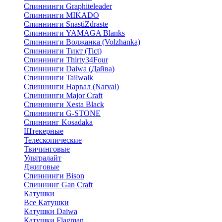
Спиннинги Graphiteleader
Спиннинги MIKADO
Спиннинги SnastiZdraste
Спиннинги YAMAGA Blanks
Спиннинги Волжанка (Volzhanka)
Спиннинги Тикт (Tict)
Спиннинги Thirty34Four
Спиннинги Daiwa (Дайва)
Спиннинги Tailwalk
Спиннинги Нарвал (Narval)
Спиннинги Major Craft
Спиннинги Xesta Black
Спиннинги G-STONE
Спиннинг Kosadaka
Штекерные
Телескопические
Твичинговые
Ультралайт
Джиговые
Спиннинги Bison
Спиннинг Gan Craft
Катушки
Все Катушки
Катушки Daiwa
Катушки Flagman