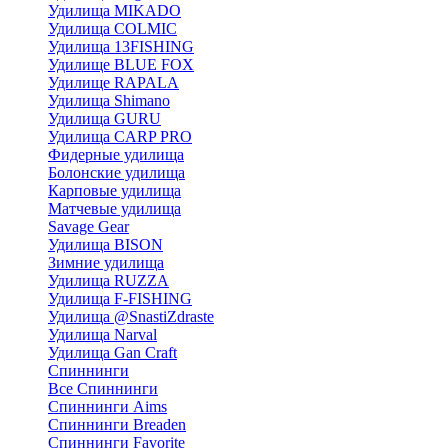
Удилища MIKADO
Удилища COLMIC
Удилища 13FISHING
Удилище BLUE FOX
Удилище RAPALA
Удилища Shimano
Удилища GURU
Удилища CARP PRO
Фидерные удилища
Болонские удилища
Карповые удилища
Матчевые удилища
Savage Gear
Удилища BISON
Зимние удилища
Удилища RUZZA
Удилища F-FISHING
Удилища @SnastiZdraste
Удилища Narval
Удилища Gan Craft
Спиннинги
Все Спиннинги
Спиннинги Aims
Спиннинги Breaden
Спиннинги Favorite