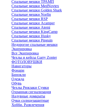
Спальные мешки ТРАМП
Cпальные мешки MedNovtex
Спальные мешки Golden Shark
Спальные мешки Norfin
Спальные мешки RSP
Спальные мешки Acamper
Спальные мешки Atemi
Спальные мешки KingCamp
Спальные мешки Husky
Спальные мешки Pinguin
Недорогие спальные мешки
Экипировка
Все Экипировка
Чехлы и кейсы Garry Zonter
ФОТОЛОВУШКИ
Навигаторы
Фонари
Бинокли
Одежда
Обувь
Чехлы Рюкзаки Сумки
Охранная сигнализация
Надувные домкраты
Очки солнцезащитные
Хобби. Развлечения