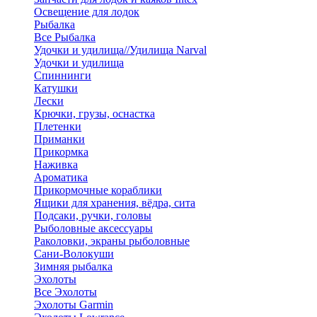
Освещение для лодок
Рыбалка
Все Рыбалка
Удочки и удилища//Удилища Narval
Удочки и удилища
Спиннинги
Катушки
Лески
Крючки, грузы, оснастка
Плетенки
Приманки
Прикормка
Наживка
Ароматика
Прикормочные кораблики
Ящики для хранения, вёдра, сита
Подсаки, ручки, головы
Рыболовные аксессуары
Раколовки, экраны рыболовные
Сани-Волокуши
Зимняя рыбалка
Эхолоты
Все Эхолоты
Эхолоты Garmin