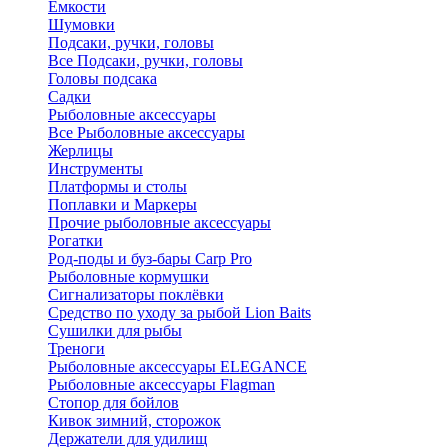
Ёмкости
Шумовки
Подсаки, ручки, головы
Все Подсаки, ручки, головы
Головы подсака
Садки
Рыболовные аксессуары
Все Рыболовные аксессуары
Жерлицы
Инструменты
Платформы и столы
Поплавки и Маркеры
Прочие рыболовные аксессуары
Рогатки
Род-поды и буз-бары Carp Pro
Рыболовные кормушки
Сигнализаторы поклёвки
Средство по уходу за рыбой Lion Baits
Сушилки для рыбы
Треноги
Рыболовные аксессуары ELEGANCE
Рыболовные аксессуары Flagman
Стопор для бойлов
Кивок зимний, сторожок
Держатели для удилищ