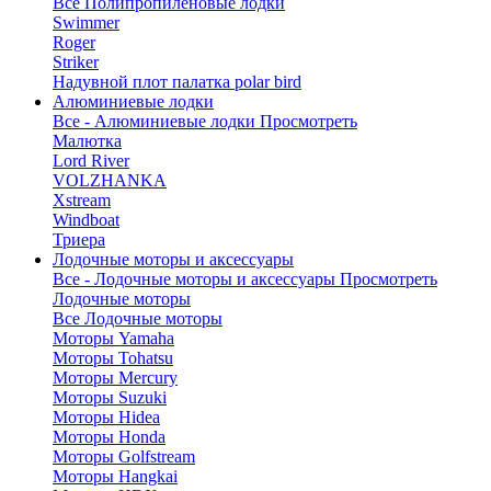
Все Полипропиленовые лодки
Swimmer
Roger
Striker
Надувной плот палатка polar bird
Алюминиевые лодки
Все - Алюминиевые лодки
Просмотреть
Малютка
Lord River
VOLZHANKA
Xstream
Windboat
Триера
Лодочные моторы и аксессуары
Все - Лодочные моторы и аксессуары
Просмотреть
Лодочные моторы
Все Лодочные моторы
Моторы Yamaha
Моторы Tohatsu
Моторы Mercury
Моторы Suzuki
Моторы Hidea
Моторы Honda
Моторы Golfstream
Моторы Hangkai