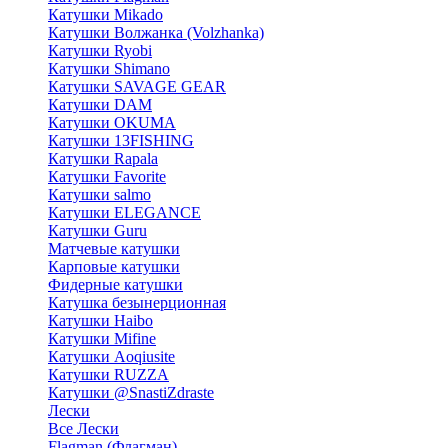
Катушки Mikado
Катушки Волжанка (Volzhanka)
Катушки Ryobi
Катушки Shimano
Катушки SAVAGE GEAR
Катушки DAM
Катушки OKUMA
Катушки 13FISHING
Катушки Rapala
Катушки Favorite
Катушки salmo
Катушки ELEGANCE
Катушки Guru
Матчевые катушки
Карповые катушки
Фидерные катушки
Катушка безынерционная
Катушки Haibo
Катушки Mifine
Катушки Aoqiusite
Катушки RUZZA
Катушки @SnastiZdraste
Лески
Все Лески
Flagman (Флагман)