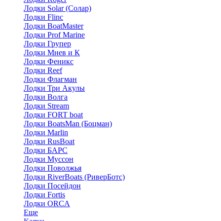
Лодки Solar (Солар)
Лодки Flinc
Лодки BoatMaster
Лодки Prof Marine
Лодки Групер
Лодки Мнев и К
Лодки Феникс
Лодки Reef
Лодки Флагман
Лодки Три Акулы
Лодки Волга
Лодки Stream
Лодки FORT boat
Лодки BoatsMan (Боцман)
Лодки Marlin
Лодки RusBoat
Лодки БАРС
Лодки Муссон
Лодки Поволжья
Лодки RiverBoats (РиверБотс)
Лодки Посейдон
Лодки Fortis
Лодки ORCA
Еще