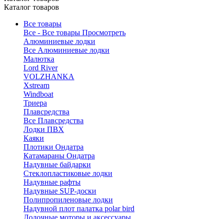
Каталог товаров
Все товары
Все - Все товары
Просмотреть
Алюминиевые лодки
Все Алюминиевые лодки
Малютка
Lord River
VOLZHANKA
Xstream
Windboat
Триера
Плавсредства
Все Плавсредства
Лодки ПВХ
Каяки
Плотики Ондатра
Катамараны Ондатра
Надувные байдарки
Стеклопластиковые лодки
Надувные рафты
Надувные SUP-доски
Полипропиленовые лодки
Надувной плот палатка polar bird
Лодочные моторы и аксессуары