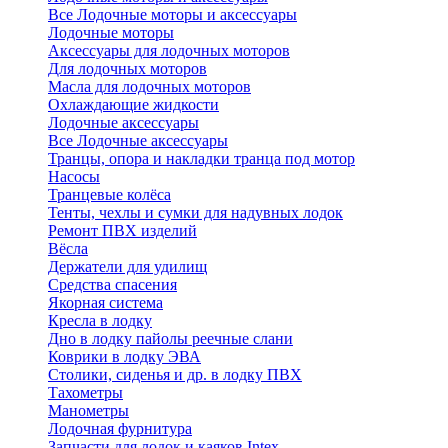
Все Лодочные моторы и аксессуары
Лодочные моторы
Аксессуары для лодочных моторов
Для лодочных моторов
Масла для лодочных моторов
Охлаждающие жидкости
Лодочные аксессуары
Все Лодочные аксессуары
Транцы, опора и накладки транца под мотор
Насосы
Транцевые колёса
Тенты, чехлы и сумки для надувных лодок
Ремонт ПВХ изделий
Вёсла
Держатели для удилищ
Средства спасения
Якорная система
Кресла в лодку
Дно в лодку пайолы реечные слани
Коврики в лодку ЭВА
Столики, сиденья и др. в лодку ПВХ
Тахометры
Манометры
Лодочная фурнитура
Запчасти для лодок и каяков Intex