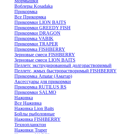
Мормышки
Воблеры Kosadaka
Прикормка
Все Прикормка
Прикормки LION BAITS
Прикормки GREEDY FISH
Прикормки DRAGON
Прикормка VABIK
Прикормки TRAPER
Прикормка FISHBERRY
Зерновые смеси FISHBERRY
Зерновые смеси LION BAITS
Пеллетс экструдированный долгорастворимый
Пеллетс, жмых быстрорастворимый FISHBERRY
Прикормка Amatar (Аматар)
Аксессуары для прикормки
Прикормка RUTILUS RS
Прикормки SALMO
Наживка
Все Наживка
Наживка Lion Baits
Бойлы рыболовные
Наживка FISHBERRY
Технопланктон
Наживки Traper