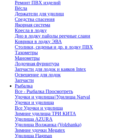
Ремонт ПВХ изделий
Вёсла
Держатели для удилищ
Средства спасения
Якорная система
Кресла в лодку
Дно в лодку пайолы реечные слани
Коврики в лодку ЭВА
Столики, сиденья и др. в лодку ПВХ
Тахометры
Манометры
Лодочная фурнитура
Запчасти для лодок и каяков Intex
Освещение для лодок
Запчасти
Рыбалка
Все - Рыбалка
Просмотреть
Удочки и удилища//Удилища Narval
Удочки и удилища
Все Удочки и удилища
Зимние удилища ТРИ КИТА
Удилища AZURA
Удилища Волжанка (Volzhanka)
Зимние удочки Megatex
Удилища Flagman