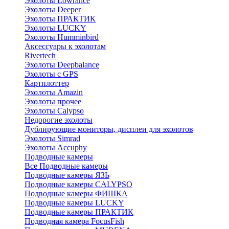
Эхолоты Lowrance
Эхолоты Deeper
Эхолоты ПРАКТИК
Эхолоты LUCKY
Эхолоты Humminbird
Аксессуары к эхолотам
Rivertech
Эхолоты Deepbalance
Эхолоты с GPS
Картплоттер
Эхолоты Amazin
Эхолоты прочее
Эхолоты Calypso
Недорогие эхолоты
Дублирующие мониторы, дисплеи для эхолотов
Эхолоты Simrad
Эхолоты Accuphy
Подводные камеры
Все Подводные камеры
Подводные камеры ЯЗЬ
Подводные камеры CALYPSO
Подводные камеры ФИШКА
Подводные камеры LUCKY
Подводные камеры ПРАКТИК
Подводная камера FocusFish