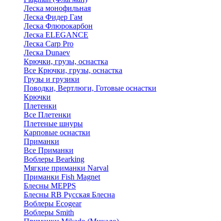
Леска монофильная
Леска Фидер Гам
Леска Флюрокарбон
Леска ELEGANCE
Леска Carp Pro
Леска Dunaev
Крючки, грузы, оснастка
Все Крючки, грузы, оснастка
Грузы и грузики
Поводки, Вертлюги, Готовые оснастки
Крючки
Плетенки
Все Плетенки
Плетеные шнуры
Карповые оснастки
Приманки
Все Приманки
Воблеры Bearking
Мягкие приманки Narval
Приманки Fish Magnet
Блесны MEPPS
Блесны RB Русская Блесна
Воблеры Ecogear
Воблеры Smith