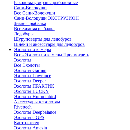
Раколовки, экраны рыболовные
Сани-Волокуши
Все Сани-Волокуши
Сани-Волокуши ЭКСТРУЗИОН
Зимняя рыбалка
Все Зимняя рыбалка
Ледобуры
Шуруповерты для ледобуров
Шнеки и аксессуары для ледобуров
Эхолоты и камеры
Все - Эхолоты и камеры
Просмотреть
Эхолоты
Все Эхолоты
Эхолоты Garmin
Эхолоты Lowrance
Эхолоты Deeper
Эхолоты ПРАКТИК
Эхолоты LUCKY
Эхолоты Humminbird
Аксессуары к эхолотам
Rivertech
Эхолоты Deepbalance
Эхолоты с GPS
Картплоттер
Эхолоты Amazin