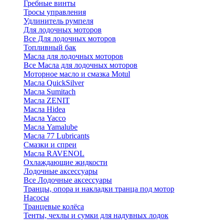
Гребные винты
Тросы управления
Удлинитель румпеля
Для лодочных моторов
Все Для лодочных моторов
Топливный бак
Масла для лодочных моторов
Все Масла для лодочных моторов
Моторное масло и смазка Motul
Масла QuickSilver
Масла Sumitach
Масла ZENIT
Масла Hidea
Масла Yacco
Масла Yamalube
Масла 77 Lubricants
Смазки и спреи
Масла RAVENOL
Охлаждающие жидкости
Лодочные аксессуары
Все Лодочные аксессуары
Транцы, опора и накладки транца под мотор
Насосы
Транцевые колёса
Тенты, чехлы и сумки для надувных лодок