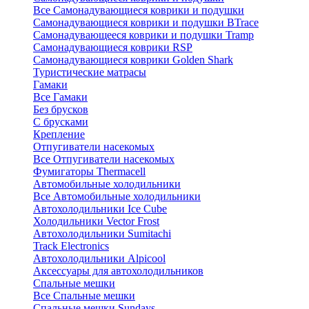
Все Самонадувающиеся коврики и подушки
Самонадувающиеся коврики и подушки BTrace
Самонадувающееся коврики и подушки Tramp
Самонадувающиеся коврики RSP
Самонадувающиеся коврики Golden Shark
Туристические матрасы
Гамаки
Все Гамаки
Без брусков
С брусками
Крепление
Отпугиватели насекомых
Все Отпугиватели насекомых
Фумигаторы Thermacell
Автомобильные холодильники
Все Автомобильные холодильники
Автохолодильники Ice Cube
Холодильники Vector Frost
Автохолодильники Sumitachi
Track Electronics
Автохолодильники Alpicool
Аксессуары для автохолодильников
Спальные мешки
Все Спальные мешки
Спальные мешки Sundays