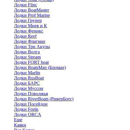
Лодки Flinc
Лодки BoatMaster
Лодки Prof Marine
Лодки Групер
Лодки Мнев и К
Лодки Феникс
Лодки Reef
Лодки Флагман
Лодки Три Акулы
Лодки Волга
Лодки Stream
Лодки FORT boat
Лодки BoatsMan (Боцман)
Лодки Marlin
Лодки RusBoat
Лодки БАРС
Лодки Муссон
Лодки Поволжья
Лодки RiverBoats (РиверБотс)
Лодки Посейдон
Лодки Fortis
Лодки ORCA
Еще
Каяки