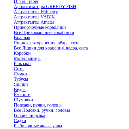
Dip-ы Traper
Ароматизаторы GREEDY FISH
Аттрактанты Fishberry
Аттрактанты VABIK
Аттрактанты Amatar
Прикормочные кораблики
Все Прикормочные кораблики
Boatman
Ящики для хранения, вёдра, сита
Все Ящики для хранения, вёдра, сита
Коробки
Мотыльницы
Рюкзаки
Сита
Сумки
Тубусы
Ящики
Вёдра
Ёмкости
Шумовки
Подсаки, ручки, головы
Все Подсаки, ручки, головы
Головы подсака
Садки
Рыболовные аксессуары