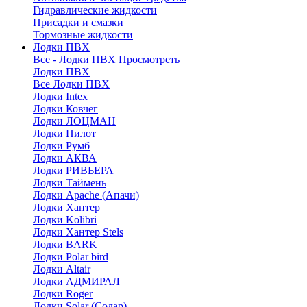
Гидравлические жидкости
Присадки и смазки
Тормозные жидкости
Лодки ПВХ
Все - Лодки ПВХ
Просмотреть
Лодки ПВХ
Все Лодки ПВХ
Лодки Intex
Лодки Ковчег
Лодки ЛОЦМАН
Лодки Пилот
Лодки Румб
Лодки АКВА
Лодки РИВЬЕРА
Лодки Таймень
Лодки Apache (Апачи)
Лодки Хантер
Лодки Kolibri
Лодки Хантер Stels
Лодки BARK
Лодки Polar bird
Лодки Altair
Лодки АДМИРАЛ
Лодки Roger
Лодки Solar (Солар)