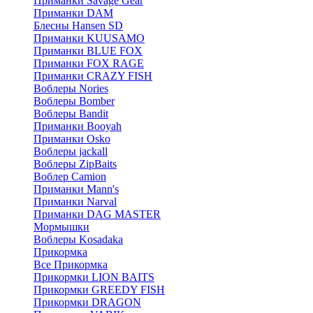
Приманки Savage Gear
Приманки DAM
Блесны Hansen SD
Приманки KUUSAMO
Приманки BLUE FOX
Приманки FOX RAGE
Приманки CRAZY FISH
Воблеры Nories
Воблеры Bomber
Воблеры Bandit
Приманки Booyah
Приманки Osko
Воблеры jackall
Воблеры ZipBaits
Воблер Camion
Приманки Mann's
Приманки Narval
Приманки DAG MASTER
Мормышки
Воблеры Kosadaka
Прикормка
Все Прикормка
Прикормки LION BAITS
Прикормки GREEDY FISH
Прикормки DRAGON