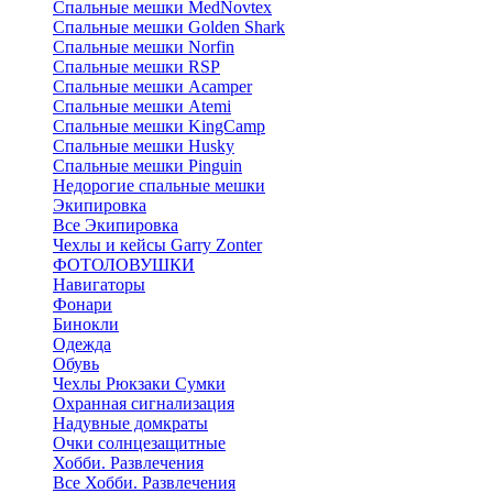
Cпальные мешки MedNovtex
Спальные мешки Golden Shark
Спальные мешки Norfin
Спальные мешки RSP
Спальные мешки Acamper
Спальные мешки Atemi
Спальные мешки KingCamp
Спальные мешки Husky
Спальные мешки Pinguin
Недорогие спальные мешки
Экипировка
Все Экипировка
Чехлы и кейсы Garry Zonter
ФОТОЛОВУШКИ
Навигаторы
Фонари
Бинокли
Одежда
Обувь
Чехлы Рюкзаки Сумки
Охранная сигнализация
Надувные домкраты
Очки солнцезащитные
Хобби. Развлечения
Все Хобби. Развлечения