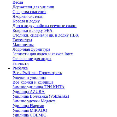
Вёсла
Держатели для удилищ
Средства спасения
Якорная система
Кресла в лодку
Дно в лодку пайолы реечные слани
Коврики в лодку ЭВА
Столики, сиденья и др. в лодку ПВХ
Тахометры
Манометры
Лодочная фурнитура
Запчасти для лодок и каяков Intex
Освещение для лодок
Запчасти
Рыбалка
Все - Рыбалка
Просмотреть
Удочки и удилища
Все Удочки и удилища
Зимние удилища ТРИ КИТА
Удилища AZURA
Удилища Волжанка (Volzhanka)
Зимние удочки Megatex
Удилища Flagman
Удилища MIKADO
Удилища COLMIC