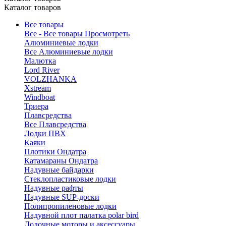
Каталог товаров
Все товары
Все - Все товары
Просмотреть
Алюминиевые лодки
Все Алюминиевые лодки
Малютка
Lord River
VOLZHANKA
Xstream
Windboat
Триера
Плавсредства
Все Плавсредства
Лодки ПВХ
Каяки
Плотики Ондатра
Катамараны Ондатра
Надувные байдарки
Стеклопластиковые лодки
Надувные рафты
Надувные SUP-доски
Полипропиленовые лодки
Надувной плот палатка polar bird
Лодочные моторы и аксессуары