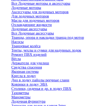
Все Лодочные моторы и аксессуары
Лодочные моторы
Аксессуары для лодочных моторов
Для лодочных моторов
Масла для лодочных моторов
Охлаждающие жидкости
Лодочные аксессуары
Все Лодочные аксессуары
Транцы, опора и накладки транца под мотор
Насосы
Транцевые колёса
Тенты, чехлы и сумки для надувных лодок
Ремонт ПВХ изделий
Вёсла
Держатели для удилищ
Средства спасения
Якорная система
Кресла в лодку
Дно в лодку пайолы реечные слани
Коврики в лодку ЭВА
Столики, сиденья и др. в лодку ПВХ
Тахометры
Манометры
Лодочная фурнитура
Запчасти для лодок и каяков Intex