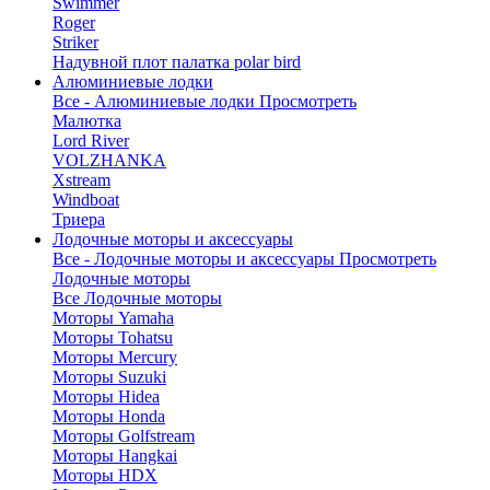
Swimmer
Roger
Striker
Надувной плот палатка polar bird
Алюминиевые лодки
Все - Алюминиевые лодки
Просмотреть
Малютка
Lord River
VOLZHANKA
Xstream
Windboat
Триера
Лодочные моторы и аксессуары
Все - Лодочные моторы и аксессуары
Просмотреть
Лодочные моторы
Все Лодочные моторы
Моторы Yamaha
Моторы Tohatsu
Моторы Mercury
Моторы Suzuki
Моторы Hidea
Моторы Honda
Моторы Golfstream
Моторы Hangkai
Моторы HDX