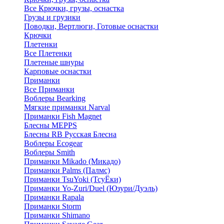
Все Крючки, грузы, оснастка
Грузы и грузики
Поводки, Вертлюги, Готовые оснастки
Крючки
Плетенки
Все Плетенки
Плетеные шнуры
Карповые оснастки
Приманки
Все Приманки
Воблеры Bearking
Мягкие приманки Narval
Приманки Fish Magnet
Блесны MEPPS
Блесны RB Русская Блесна
Воблеры Ecogear
Воблеры Smith
Приманки Mikado (Микадо)
Приманки Palms (Палмс)
Приманки TsuYoki (ТсуЁки)
Приманки Yo-Zuri/Duel (Юзури/Дуэль)
Приманки Rapala
Приманки Storm
Приманки Shimano