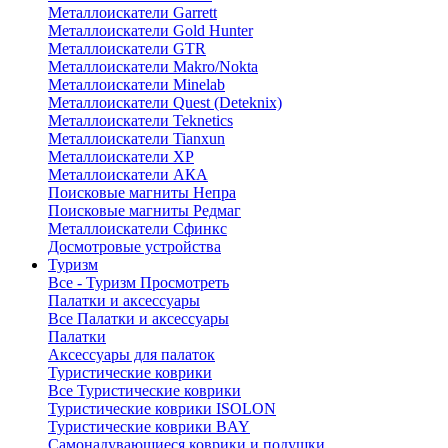
Металлоискатели Garrett
Металлоискатели Gold Hunter
Металлоискатели GTR
Металлоискатели Makro/Nokta
Металлоискатели Minelab
Металлоискатели Quest (Deteknix)
Металлоискатели Teknetics
Металлоискатели Tianxun
Металлоискатели XP
Металлоискатели АКА
Поисковые магниты Непра
Поисковые магниты Редмаг
Металлоискатели Сфинкс
Досмотровые устройства
Туризм
Все - Туризм
Просмотреть
Палатки и аксессуары
Все Палатки и аксессуары
Палатки
Аксессуары для палаток
Туристические коврики
Все Туристические коврики
Туристические коврики ISOLON
Туристические коврики BAY
Самонадувающиеся коврики и подушки