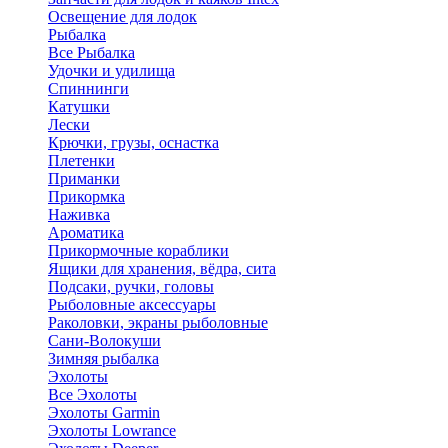
Освещение для лодок
Рыбалка
Все Рыбалка
Удочки и удилища
Спиннинги
Катушки
Лески
Крючки, грузы, оснастка
Плетенки
Приманки
Прикормка
Наживка
Ароматика
Прикормочные кораблики
Ящики для хранения, вёдра, сита
Подсаки, ручки, головы
Рыболовные аксессуары
Раколовки, экраны рыболовные
Сани-Волокуши
Зимняя рыбалка
Эхолоты
Все Эхолоты
Эхолоты Garmin
Эхолоты Lowrance