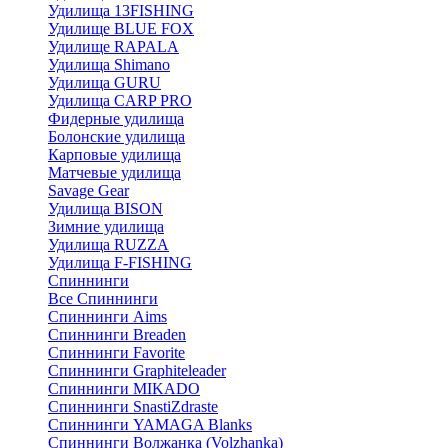
Удилища 13FISHING
Удилище BLUE FOX
Удилище RAPALA
Удилища Shimano
Удилища GURU
Удилища CARP PRO
Фидерные удилища
Болонские удилища
Карповые удилища
Матчевые удилища
Savage Gear
Удилища BISON
Зимние удилища
Удилища RUZZA
Удилища F-FISHING
Спиннинги
Все Спиннинги
Спиннинги Aims
Спиннинги Breaden
Спиннинги Favorite
Спиннинги Graphiteleader
Спиннинги MIKADO
Спиннинги SnastiZdraste
Спиннинги YAMAGA Blanks
Спиннинги Волжанка (Volzhanka)