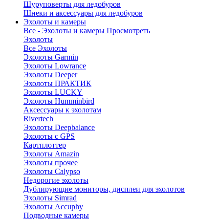
Шуруповерты для ледобуров
Шнеки и аксессуары для ледобуров
Эхолоты и камеры
Все - Эхолоты и камеры
Просмотреть
Эхолоты
Все Эхолоты
Эхолоты Garmin
Эхолоты Lowrance
Эхолоты Deeper
Эхолоты ПРАКТИК
Эхолоты LUCKY
Эхолоты Humminbird
Аксессуары к эхолотам
Rivertech
Эхолоты Deepbalance
Эхолоты с GPS
Картплоттер
Эхолоты Amazin
Эхолоты прочее
Эхолоты Calypso
Недорогие эхолоты
Дублирующие мониторы, дисплеи для эхолотов
Эхолоты Simrad
Эхолоты Accuphy
Подводные камеры