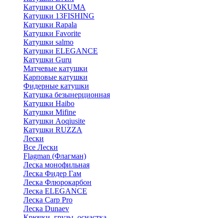
Катушки OKUMA
Катушки 13FISHING
Катушки Rapala
Катушки Favorite
Катушки salmo
Катушки ELEGANCE
Катушки Guru
Матчевые катушки
Карповые катушки
Фидерные катушки
Катушка безынерционная
Катушки Haibo
Катушки Mifine
Катушки Aoqiusite
Катушки RUZZA
Лески
Все Лески
Flagman (Флагман)
Леска монофильная
Леска Фидер Гам
Леска Флюрокарбон
Леска ELEGANCE
Леска Carp Pro
Леска Dunaev
Крючки, грузы, оснастка