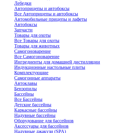
Лебедки
Автоприцепы и автобоксы
Все Автоприцепы и автобоксы
Автомобильные прицепы и лафеты
Автобоксы
Запчасти
Товары для охоты
Все Товары для охоты
Товары для животных
Самогоноварение
Все Самогоноварение
Ингредиенты для домашней дистилляции
Индукционные настольные плиты
Комплектующие
Самогонные аппараты
Автоклавы
Бензопилы
Бассейны
Все Бассейны
Детские бассейны
Каркасные бассейны
Надувные бассейны
Оборудование для бассейнов
Аксессуары для бассейнов
Надувные джакузи (SPA)