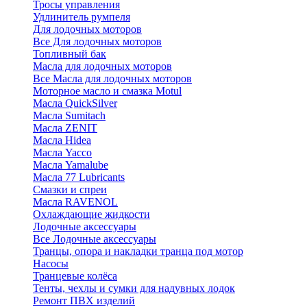
Тросы управления
Удлинитель румпеля
Для лодочных моторов
Все Для лодочных моторов
Топливный бак
Масла для лодочных моторов
Все Масла для лодочных моторов
Моторное масло и смазка Motul
Масла QuickSilver
Масла Sumitach
Масла ZENIT
Масла Hidea
Масла Yacco
Масла Yamalube
Масла 77 Lubricants
Смазки и спреи
Масла RAVENOL
Охлаждающие жидкости
Лодочные аксессуары
Все Лодочные аксессуары
Транцы, опора и накладки транца под мотор
Насосы
Транцевые колёса
Тенты, чехлы и сумки для надувных лодок
Ремонт ПВХ изделий