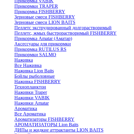
Прикормка VABIK
Прикормки TRAPER
Прикормка FISHBERRY
Зерновые смеси FISHBERRY
Зерновые смеси LION BAITS
Пеллетс экструдированный долгорастворимый
Пеллетс, жмых быстрорастворимый FISHBERRY
Прикормка Amatar (Аматар)
Аксессуары для прикормки
Прикормка RUTILUS RS
Прикормки SALMO
Наживка
Все Наживка
Наживка Lion Baits
Бойлы рыболовные
Наживка FISHBERRY
Технопланктон
Наживки Traper
Наживки VABIK
Наживки Amatar
Ароматика
Все Ароматика
Ароматизаторы FISHBERRY
АРОМАТИЗАТОРЫ Lion Baits
ДИПы и жидкие аттрактанты LION BAITS