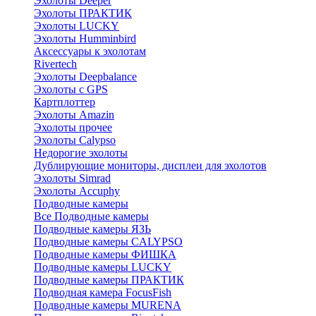
Эхолоты Deeper
Эхолоты ПРАКТИК
Эхолоты LUCKY
Эхолоты Humminbird
Аксессуары к эхолотам
Rivertech
Эхолоты Deepbalance
Эхолоты с GPS
Картплоттер
Эхолоты Amazin
Эхолоты прочее
Эхолоты Calypso
Недорогие эхолоты
Дублирующие мониторы, дисплеи для эхолотов
Эхолоты Simrad
Эхолоты Accuphy
Подводные камеры
Все Подводные камеры
Подводные камеры ЯЗЬ
Подводные камеры CALYPSO
Подводные камеры ФИШКА
Подводные камеры LUCKY
Подводные камеры ПРАКТИК
Подводная камера FocusFish
Подводные камеры MURENA