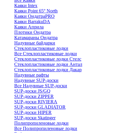
Все Каяки
Каяки Intex
Каяки Point 65° North
Каяки ОндатраPRO
Каяки BarrakuDA
Каяки Априла
Плотики Ондатра
Катамараны Ондатра
Надувные байдарки
Стеклопластиковые лодки
Все Стеклопластиковые лодки
Стеклопластиковые лодки Стелс
Стеклопластиковые лодки Антал
Стеклопластиковые лодки Дакар
Надувные рафты
Надувные SUP-доски
Все Надувные SUP-доски
SUP-доски JS/GQ
SUP-доски ZIPPER
SUP-доски RIVIERA
SUP-доски GLADIATOR
SUP-доски HIPER
SUP-доски Skatinger
Полипропиленовые лодки
Все Полипропиленовые лодки