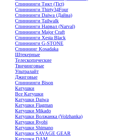
Спиннинги Тикт (Tict)
Спиннинги Thirty34Four
Спиннинги Daiwa (Дайва)
Спиннинги Tailwalk
Спиннинги Нарвал (Narval)
Спиннинги Major Craft
Спиннинги Xesta Black
Спиннинги G-STONE
Спиннинг Kosadaka
Штекерные
Телескопические
Твичинговые
Ультралайт
Джиговые
Спиннинги Bison
Катушки
Все Катушки
Катушки Daiwa
Катушки Flagman
Катушки Mikado
Катушки Волжанка (Volzhanka)
Катушки Ryobi
Катушки Shimano
Катушки SAVAGE GEAR
Катушки DAM