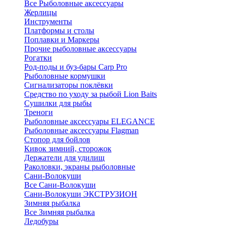
Все Рыболовные аксессуары
Жерлицы
Инструменты
Платформы и столы
Поплавки и Маркеры
Прочие рыболовные аксессуары
Рогатки
Род-поды и буз-бары Carp Pro
Рыболовные кормушки
Сигнализаторы поклёвки
Средство по уходу за рыбой Lion Baits
Сушилки для рыбы
Треноги
Рыболовные аксессуары ELEGANCE
Рыболовные аксессуары Flagman
Стопор для бойлов
Кивок зимний, сторожок
Держатели для удилищ
Раколовки, экраны рыболовные
Сани-Волокуши
Все Сани-Волокуши
Сани-Волокуши ЭКСТРУЗИОН
Зимняя рыбалка
Все Зимняя рыбалка
Ледобуры